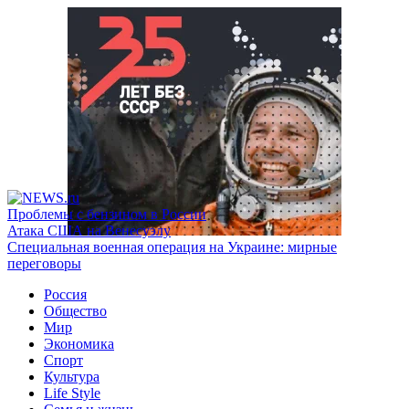
Проблемы с бензином в России
Атака США на Венесуэлу
Специальная военная операция на Украине: мирные
переговоры
Россия
Общество
Мир
Экономика
Спорт
Культура
Life Style