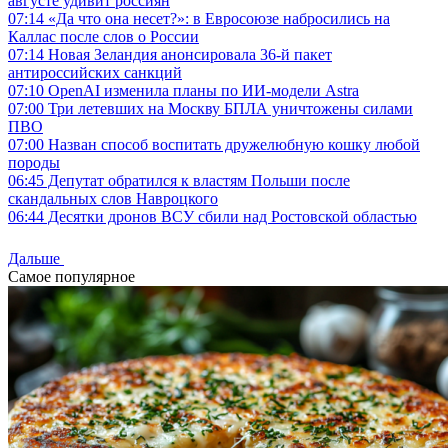
августе удивит россиян
07:14
«Да что она несет?»: в Евросоюзе набросились на
Каллас после слов о России
07:14
Новая Зеландия анонсировала 36-й пакет
антироссийских санкций
07:10
OpenAI изменила планы по ИИ-модели Astra
07:00
Три летевших на Москву БПЛА уничтожены силами
ПВО
07:00
Назван способ воспитать дружелюбную кошку любой
породы
06:45
Депутат обратился к властям Польши после
скандальных слов Навроцкого
06:44
Десятки дронов ВСУ сбили над Ростовской областью
Дальше
Самое популярное