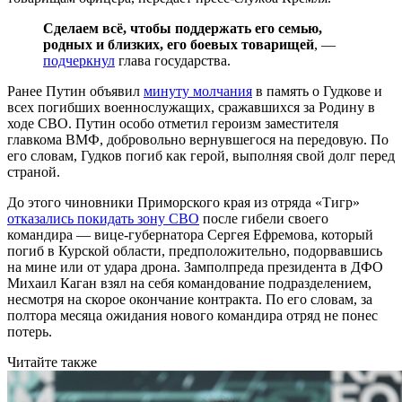
Сделаем всё, чтобы поддержать его семью,
родных и близких, его боевых товарищей
, —
подчеркнул
глава государства.
Ранее Путин объявил
минуту молчания
в память о Гудкове и
всех погибших военнослужащих, сражавшихся за Родину в
ходе СВО. Путин особо отметил героизм заместителя
главкома ВМФ, добровольно вернувшегося на передовую. По
его словам, Гудков погиб как герой, выполняя свой долг перед
страной.
До этого чиновники Приморского края из отряда «Тигр»
отказались покидать зону СВО
после гибели своего
командира — вице-губернатора Сергея Ефремова, который
погиб в Курской области, предположительно, подорвавшись
на мине или от удара дрона. Замполпреда президента в ДФО
Михаил Каган взял на себя командование подразделением,
несмотря на скорое окончание контракта. По его словам, за
полтора месяца ожидания нового командира отряд не понес
потерь.
Читайте также