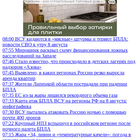
РЕКЛАМА • ООО СТРОИТЕЛЬНЫЙ ТОРГОВЫЙ ДОМ «ПЕТРОВИЧ», ИНН 7802348846
08:00
ВСУ кидаются в «мясные» штурмы и теряют БПЛА:
новости СВО к утру 8 августа
07:55
Мирошник раскрыл схему финансирования ложных
расследований на Западе
07:46
Стало известно, что происходило в детских лагерях под
надзором «Азова»
07:45
Выявлено, в каких регионах России резко выросла
аренда квартир
07:37
Жители Липецкой области пострадали при падении
БПЛА
07:35
ЕС из-за жары лишился рекордного объема газа
07:33
Карта атак БПЛА ВСУ на регионы РФ на 8 августа:
инфографика
07:30
ВСУ пытались атаковать Россию ночью с помощью
почти 400 дронов
07:22
Крупный НПЗ вспыхнул в российском регионе после
ночного налета БПЛА
07:15
Жара +34, ливни и «температурные качели»: погода в