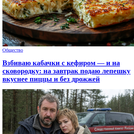
Общество
Взбиваю кабачки с кефиром — и на
сковородку: на завтрак подаю лепешку
вкуснее пиццы и без дрожжей