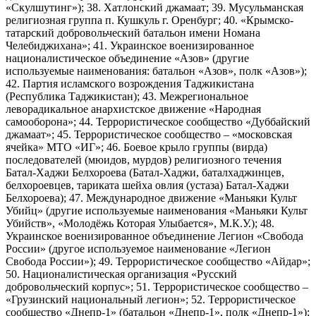
«Скулшутинг»); 38. Хатлонский джамаат; 39. Мусульманская
религиозная группа п. Кушкуль г. Оренбург; 40. «Крымско-
татарский добровольческий батальон имени Номана
Челебиджихана»; 41. Украинское военизированное
националистическое объединение «Азов» (другие
используемые наименования: батальон «Азов», полк «Азов»);
42. Партия исламского возрождения Таджикистана
(Республика Таджикистан); 43. Межрегиональное
леворадикальное анархистское движение «Народная
самооборона»; 44. Террористическое сообщество «Дуббайский
джамаат»; 45. Террористическое сообщество – «московская
ячейка» МТО «ИГ»; 46. Боевое крыло группы (вирда)
последователей (мюидов, мурдов) религиозного течения
Батал-Хаджи Белхороева (Батал-Хаджи, баталхаджинцев,
белхороевцев, тариката шейха овлия (устаза) Батал-Хаджи
Белхороева); 47. Международное движение «Маньяки Культ
Убийц» (другие используемые наименования «Маньяки Культ
Убийств», «Молодёжь Которая Улыбается», М.К.У.); 48.
Украинское военизированное объединение Легион «Свобода
России» (другое используемое наименование «Легион
Свобода России»); 49. Террористическое сообщество «Айдар»;
50. Националистическая организация «Русский
добровольческий корпус»; 51. Террористическое сообщество –
«Грузинский национальный легион»; 52. Террористическое
сообщество «Днепр-1» (батальон «Днепр-1», полк «Днепр-1»);