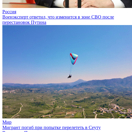
Россия
Военэксперт ответил, что изменится в зоне СВО после
перестановок Путина
Мир
Мигрант погиб при попытке перелететь в Сеуту