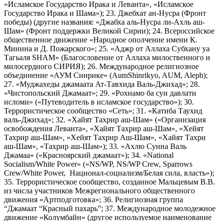
«Исламское Государство Ирака и Леванта», «Исламское
Государство Ирака и Шама»); 23. Джебхат ан-Нусра (Фронт
победы) (другие названия: «Джабха аль-Нусра ли-Ахль аш-
Шам» (Фронт поддержки Великой Сирии); 24. Всероссийское
общественное движение «Народное ополчение имени К.
Минина и Д. Пожарского»; 25. «Аджр от Аллаха Субхану уа
Тагьаля SHAM» (Благословение от Аллаха милоственного и
милосердного СИРИЯ); 26. Международное религиозное
объединение «АУМ Синрике» (AumShinrikyo, AUM, Aleph);
27. «Муджахеды джамаата Ат-Тавхида Валь-Джихад»; 28.
«Чистопольский Джамаат»; 29. «Рохнамо ба суи давлати
исломи» («Путеводитель в исламское государство»); 30.
Террористическое сообщество «Сеть»; 31. «Катиба Таухид
валь-Джихад»; 32. «Хайят Тахрир аш-Шам» («Организация
освобождения Леванта», «Хайят Тахрир аш-Шам», «Хейят
Тахрир аш-Шам», «Хейят Тахрир Аш-Шам», «Хайят Тахри
аш-Шам», «Тахрир аш-Шам»); 33. «Ахлю Сунна Валь
Джамаа» («Красноярский джамаат»); 34. «National
Socialism/White Power» («NS/WP, NS/WP Crew, Sparrows
Crew/White Power, Национал-социализм/Белая сила, власть»);
35. Террористическое сообщество, созданное Мальцевым В.В.
из числа участников Межрегионального общественного
движения «Артподготовка»; 36. Религиозная группа
“Джамаат “Красный пахарь”; 37. Международное молодежное
движение «Колумбайн» (другое используемое наименование