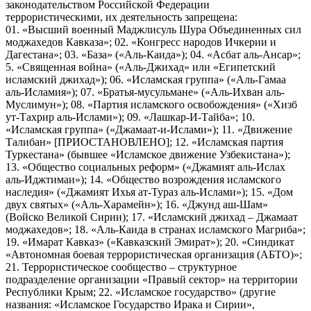
законодательством Российской Федерации
террористическими, их деятельность запрещена:
01. «Высший военный Маджлисуль Шура Объединенных сил
моджахедов Кавказа»; 02. «Конгресс народов Ичкерии и
Дагестана»; 03. «База» («Аль-Каида»); 04. «Асбат аль-Ансар»;
5. «Священная война» («Аль-Джихад» или «Египетский
исламский джихад»); 06. «Исламская группа» («Аль-Гамаа
аль-Исламия»); 07. «Братья-мусульмане» («Аль-Ихван аль-
Муслимун»); 08. «Партия исламского освобождения» («Хизб
ут-Тахрир аль-Ислами»); 09. «Лашкар-И-Тайба»; 10.
«Исламская группа» («Джамаат-и-Ислами»); 11. «Движение
Талибан» [ПРИОСТАНОВЛЕНО]; 12. «Исламская партия
Туркестана» (бывшее «Исламское движение Узбекистана»);
13. «Общество социальных реформ» («Джамият аль-Ислах
аль-Иджтимаи»); 14. «Общество возрождения исламского
наследия» («Джамият Ихья ат-Тураз аль-Ислами»); 15. «Дом
двух святых» («Аль-Харамейн»); 16. «Джунд аш-Шам»
(Войско Великой Сирии); 17. «Исламский джихад – Джамаат
моджахедов»; 18. «Аль-Каида в странах исламского Магриба»;
19. «Имарат Кавказ» («Кавказский Эмират»); 20. «Синдикат
«Автономная боевая террористическая организация (АБТО)»;
21. Террористическое сообщество – структурное
подразделение организации «Правый сектор» на территории
Республики Крым; 22. «Исламское государство» (другие
названия: «Исламское Государство Ирака и Сирии»,