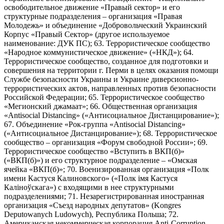
освободительное движение «Правый сектор» и его
структурные подразделения – организация «Правая
Молодежь» и объединение «Добровольческий Украинский
Корпус «Правый Сектор» (другое используемое
наименование: ДУК ПС); 63. Террористическое сообщество
«Народное коммунистическое движение» («НКД»); 64.
Террористическое сообщество, созданное для подготовки и
совершения на территории г. Перми в целях оказания помощи
Службе безопасности Украины и Украине диверсионно-
террористических актов, направленных против безопасности
Российской Федерации; 65. Террористическое сообщество
«Мегионский джамаат»; 66. Общественная организация
«Antisocial Distancing» («Антисоциальное Дистанцирование»);
67. Объединение «Рок-группа «Antisocial Distancing»
(«Антисоциальное Дистанцирование»); 68. Террористическое
сообщество – организация «Форум свободной России»; 69.
Террористическое сообщество «Вступить в ВКП(б)»
(«ВКП(б)») и его структурное подразделение – «Омская
ячейка «ВКП(б)»; 70. Военизированная организация «Полк
имени Кастуся Калиновского» («Полк iмя Кастуся
Калiноўскага») с входящими в нее структурными
подразделениями; 71. Незарегистрированная иностранная
организация «Съезд народных депутатов» (Kongres
Deputowanych Ludowych), Республика Польша; 72.
Американская некоммерческая корпорация Anti-Corruption