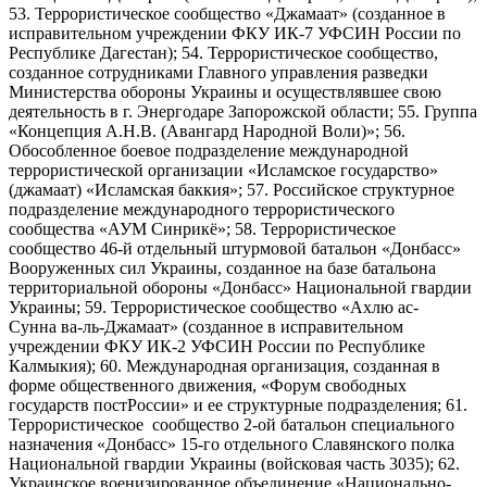
53. Террористическое сообщество «Джамаат» (созданное в
исправительном учреждении ФКУ ИК-7 УФСИН России по
Республике Дагестан); 54. Террористическое сообщество,
созданное сотрудниками Главного управления разведки
Министерства обороны Украины и осуществлявшее свою
деятельность в г. Энергодаре Запорожской области; 55. Группа
«Концепция А.Н.В. (Авангард Народной Воли)»; 56.
Обособленное боевое подразделение международной
террористической организации «Исламское государство»
(джамаат) «Исламская баккия»; 57. Российское структурное
подразделение международного террористического
сообщества «АУМ Синрикё»; 58. Террористическое
сообщество 46-й отдельный штурмовой батальон «Донбасс»
Вооруженных сил Украины, созданное на базе батальона
территориальной обороны «Донбасс» Национальной гвардии
Украины; 59. Террористическое сообщество «Ахлю ас-
Сунна ва-ль-Джамаат» (созданное в исправительном
учреждении ФКУ ИК-2 УФСИН России по Республике
Калмыкия); 60. Международная организация, созданная в
форме общественного движения, «Форум свободных
государств постРоссии» и ее структурные подразделения; 61.
Террористическое сообщество 2-ой батальон специального
назначения «Донбасс» 15-го отдельного Славянского полка
Национальной гвардии Украины (войсковая часть 3035); 62.
Украинское военизированное объединение «Национально-