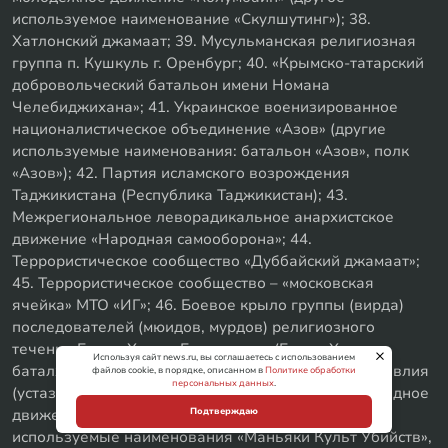
используемое наименование «Скулшутинг»); 38.
Хатлонский джамаат; 39. Мусульманская религиозная
группа п. Кушкуль г. Оренбург; 40. «Крымско-татарский
добровольческий батальон имени Номана
Челебиджихана»; 41. Украинское военизированное
националистическое объединение «Азов» (другие
используемые наименования: батальон «Азов», полк
«Азов»); 42. Партия исламского возрождения
Таджикистана (Республика Таджикистан); 43.
Межрегиональное леворадикальное анархистское
движение «Народная самооборона»; 44.
Террористическое сообщество «Дуббайский джамаат»;
45. Террористическое сообщество – «московская
ячейка» МТО «ИГ»; 46. Боевое крыло группы (вирда)
последователей (мюидов, мурдов) религиозного
течения Батал-Хаджи Белхороева (Батал-Хаджи,
Используя сайт news.ru, вы соглашаетесь с использованием
баталхаджинцев, белхороевцев, тариката шейха овлия
файлов cookie, в порядке, описанном в
Политике обработки
персональных данных
.
(устаза) Батал-Хаджи Белхороева); 47. Международное
движение «Маньяки Культ Убийц» (другие
Подтверждаю
используемые наименования «Маньяки Культ Убийств»,