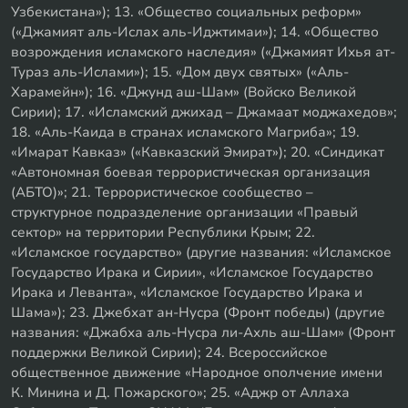
Узбекистана»); 13. «Общество социальных реформ»
(«Джамият аль-Ислах аль-Иджтимаи»); 14. «Общество
возрождения исламского наследия» («Джамият Ихья ат-
Тураз аль-Ислами»); 15. «Дом двух святых» («Аль-
Харамейн»); 16. «Джунд аш-Шам» (Войско Великой
Сирии); 17. «Исламский джихад – Джамаат моджахедов»;
18. «Аль-Каида в странах исламского Магриба»; 19.
«Имарат Кавказ» («Кавказский Эмират»); 20. «Синдикат
«Автономная боевая террористическая организация
(АБТО)»; 21. Террористическое сообщество –
структурное подразделение организации «Правый
сектор» на территории Республики Крым; 22.
«Исламское государство» (другие названия: «Исламское
Государство Ирака и Сирии», «Исламское Государство
Ирака и Леванта», «Исламское Государство Ирака и
Шама»); 23. Джебхат ан-Нусра (Фронт победы) (другие
названия: «Джабха аль-Нусра ли-Ахль аш-Шам» (Фронт
поддержки Великой Сирии); 24. Всероссийское
общественное движение «Народное ополчение имени
К. Минина и Д. Пожарского»; 25. «Аджр от Аллаха