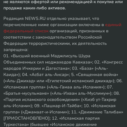
не являются офертой или рекомендацией к покупке или
продаже каких-либо активов.
Редакция NEWS.RU отдельно указывает, что
перечисленные ниже организации включены в
единый
федеральный список
организаций, признанных в
соответствии с законодательством Российской
Федерации террористическими, их деятельность
запрещена:
01. «Высший военный Маджлисуль Шура
Объединенных сил моджахедов Кавказа»; 02. «Конгресс
народов Ичкерии и Дагестана»; 03. «База» («Аль-
Каида»); 04. «Асбат аль-Ансар»; 5. «Священная война»
(«Аль-Джихад» или «Египетский исламский джихад»); 06.
«Исламская группа» («Аль-Гамаа аль-Исламия»); 07.
«Братья-мусульмане» («Аль-Ихван аль-Муслимун»); 08.
«Партия исламского освобождения» («Хизб ут-Тахрир
аль-Ислами»); 09. «Лашкар-И-Тайба»; 10. «Исламская
группа» («Джамаат-и-Ислами»); 11. «Движение Талибан»
[ПРИОСТАНОВЛЕНО]; 12. «Исламская партия
Туркестана» (бывшее «Исламское движение