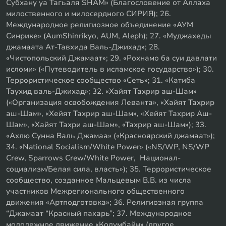
Субхану уа Тагьаля SHAM» (Благословение от Аллаха
милоственного и милосердного СИРИЯ); 26.
Международное религиозное объединение «АУМ
Синрике» (AumShinrikyo, AUM, Aleph); 27. «Муджахеды
джамаата Ат-Тавхида Валь-Джихад»; 28.
«Чистопольский Джамаат»; 29. «Рохнамо ба суи давлати
исломи» («Путеводитель в исламское государство»); 30.
Террористическое сообщество «Сеть»; 31. «Катиба
Таухид валь-Джихад»; 32. «Хайят Тахрир аш-Шам»
(«Организация освобождения Леванта», «Хайят Тахрир
аш-Шам», «Хейят Тахрир аш-Шам», «Хейят Тахрир Аш-
Шам», «Хайят Тахри аш-Шам», «Тахрир аш-Шам»); 33.
«Ахлю Сунна Валь Джамаа» («Красноярский джамаат»);
34. «National Socialism/White Power» («NS/WP, NS/WP
Crew, Sparrows Crew/White Power, Национал-
социализм/Белая сила, власть»); 35. Террористическое
сообщество, созданное Мальцевым В.В. из числа
участников Межрегионального общественного
движения «Артподготовка»; 36. Религиозная группа
“Джамаат “Красный пахарь”; 37. Международное
молодежное движение «Колумбайн» (другое