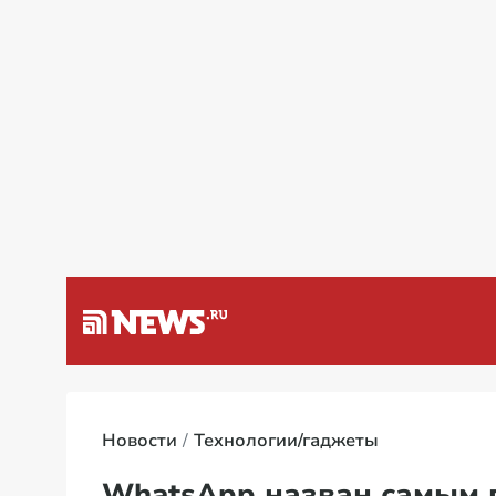
а Венесуэлу
Специальная 
Новости
Технологии/гаджеты
WhatsApp назван самым 