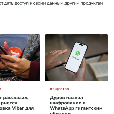
т дать доступ к своим данным другим продуктам
О
ОБЩЕСТВО
т рассказал,
Дуров назвал
ернется
шифрование в
овка Viber для
WhatsApp гигантским
обманом