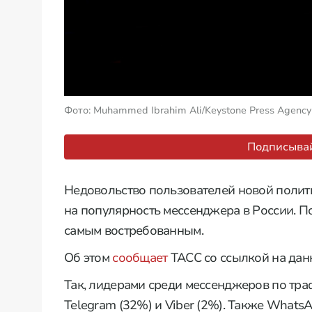
Фото: Muhammed Ibrahim Ali/Keystone Press Agency
Подписывай
Недовольство пользователей новой поли
на популярность мессенджера в России. По
самым востребованным.
Об этом
сообщает
ТАСС со ссылкой на дан
Так, лидерами среди мессенджеров по тра
Telegram (32%) и Viber (2%). Также Whats