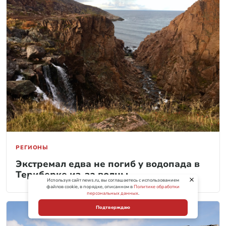
РЕГИОНЫ
Экстремал едва не погиб у водопада в
Териберке из-за волны
Используя сайт news.ru, вы соглашаетесь с использованием
файлов cookie, в порядке, описанном в
Политике обработки
персональных данных
.
Подтверждаю