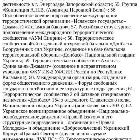
деятельность в г. Энергодаре Запорожской области; 55. Группа
«Концепция А.Н.В. (Авангард Народной Воли)»; 56.
Обособленное боевое подразделение международной
террористической организации «Исламское государство»
(джамаат) «Исламская баккия»; 57. Российское структурное
подразделение международного террористического
сообщества «АУМ Синрикё»; 58. Террористическое
сообщество 46-й отдельный штурмовой батальон «Донбасс»
Вооруженных сил Украины, созданное на базе батальона
территориальной обороны «Донбасс» Национальной гвардии
Украины; 59. Террористическое сообщество «Ахлю ас-
Сунна ва-ль-Джамаат» (созданное в исправительном
учреждении ФКУ ИК-2 УФСИН России по Республике
Калмыкия); 60. Международная организация, созданная в
форме общественного движения, «Форум свободных
государств постРоссии» и ее структурные подразделения; 61.
Террористическое сообщество 2-ой батальон специального
назначения «Донбасс» 15-го отдельного Славянского полка
Национальной гвардии Украины (войсковая часть 3035); 62.
Украинское военизированное объединение «Национально-
освободительное движение «Правый сектор» и его
структурные подразделения – организация «Правая
Молодежь» и объединение «Добровольческий Украинский
Корпус «Правый Сектор» (другое используемое
наименование: ДУК ПС); 63. Террористическое сообщество