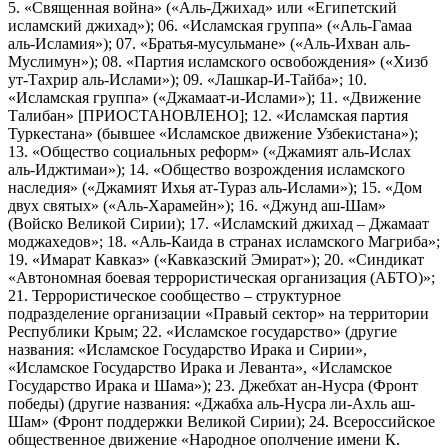
5. «Священная война» («Аль-Джихад» или «Египетский
исламский джихад»); 06. «Исламская группа» («Аль-Гамаа
аль-Исламия»); 07. «Братья-мусульмане» («Аль-Ихван аль-
Муслимун»); 08. «Партия исламского освобождения» («Хизб
ут-Тахрир аль-Ислами»); 09. «Лашкар-И-Тайба»; 10.
«Исламская группа» («Джамаат-и-Ислами»); 11. «Движение
Талибан» [ПРИОСТАНОВЛЕНО]; 12. «Исламская партия
Туркестана» (бывшее «Исламское движение Узбекистана»);
13. «Общество социальных реформ» («Джамият аль-Ислах
аль-Иджтимаи»); 14. «Общество возрождения исламского
наследия» («Джамият Ихья ат-Тураз аль-Ислами»); 15. «Дом
двух святых» («Аль-Харамейн»); 16. «Джунд аш-Шам»
(Войско Великой Сирии); 17. «Исламский джихад – Джамаат
моджахедов»; 18. «Аль-Каида в странах исламского Магриба»;
19. «Имарат Кавказ» («Кавказский Эмират»); 20. «Синдикат
«Автономная боевая террористическая организация (АБТО)»;
21. Террористическое сообщество – структурное
подразделение организации «Правый сектор» на территории
Республики Крым; 22. «Исламское государство» (другие
названия: «Исламское Государство Ирака и Сирии»,
«Исламское Государство Ирака и Леванта», «Исламское
Государство Ирака и Шама»); 23. Джебхат ан-Нусра (Фронт
победы) (другие названия: «Джабха аль-Нусра ли-Ахль аш-
Шам» (Фронт поддержки Великой Сирии); 24. Всероссийское
общественное движение «Народное ополчение имени К.