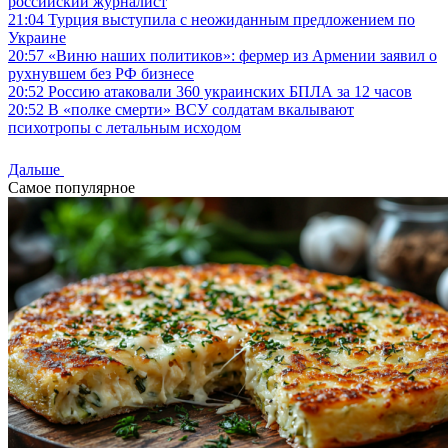
российский журналист
21:04
Турция выступила с неожиданным предложением по
Украине
20:57
«Виню наших политиков»: фермер из Армении заявил о
рухнувшем без РФ бизнесе
20:52
Россию атаковали 360 украинских БПЛА за 12 часов
20:52
В «полке смерти» ВСУ солдатам вкалывают
психотропы с летальным исходом
Дальше
Самое популярное