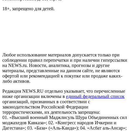
18+, запрещено для детей.
На информационном ресурсе NEWS.RU применяются
рекомендательные технологии (информационные технологии
предоставления информации на основе сбора, систематизации
и анализа сведений, относящихся к предпочтениям
пользователей сети "Интернет", находящихся на территории
Российской Федерации)
Любое использование материалов допускается только при
соблюдении правил перепечатки и при наличии гиперссылки
на NEWS.ru. Новости, аналитика, прогнозы и другие
материалы, представленные на данном сайте, не являются
офертой или рекомендацией к покупке или продаже каких-
либо активов.
Редакция NEWS.RU отдельно указывает, что перечисленные
ниже организации включены в
единый федеральный список
организаций, признанных в соответствии с
законодательством Российской Федерации
террористическими, их деятельность запрещена:
01. «Высший военный Маджлисуль Шура Объединенных сил
моджахедов Кавказа»; 02. «Конгресс народов Ичкерии и
Дагестана»; 03. «База» («Аль-Каида»); 04. «Асбат аль-Ансар»;