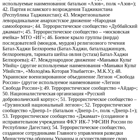
используемые наименования: батальон «Азов», полк «Азов»);
42. Партия исламского возрождения Таджикистана
(Республика Таджикистан); 43. Межрегиональное
леворадикальное анархистское движение «Народная
самооборона»; 44. Террористическое сообщество «Дуббайский
джамаат»; 45. Террористическое сообщество – «московская
ячейка» МТО «ИГ»; 46. Боевое крыло группы (вирда)
последователей (мюидов, мурдов) религиозного течения
Батал-Хаджи Белхороева (Батал-Хаджи, баталхаджинцев,
белхороевцев, тариката шейха овлия (устаза) Батал-Хаджи
Белхороева); 47. Международное движение «Маньяки Культ
Убийц» (другие используемые наименования «Маньяки Культ
Убийств», «Молодёжь Которая Улыбается», М.К.У.); 48.
Украинское военизированное объединение Легион «Свобода
России» (другое используемое наименование «Легион
Свобода России»); 49. Террористическое сообщество «Айдар»;
50. Националистическая организация «Русский
добровольческий корпус»; 51. Террористическое сообщество –
«Грузинский национальный легион»; 52. Террористическое
сообщество «Днепр-1» (батальон «Днепр-1», полк «Днепр-1»);
53. Террористическое сообщество «Джамаат» (созданное в
исправительном учреждении ФКУ ИК-7 УФСИН России по
Республике Дагестан); 54. Террористическое сообщество,
созданное сотрудниками Главного управления разведки
Министерства обороны Украины и осуществлявшее свою