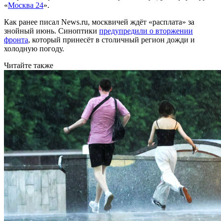
«
Москва 24
».
Как ранее писал News.ru, москвичей ждёт «расплата» за
знойный июнь. Синоптики
предупредили о вторжении
фронта
, который принесёт в столичный регион дожди и
холодную погоду.
Читайте также