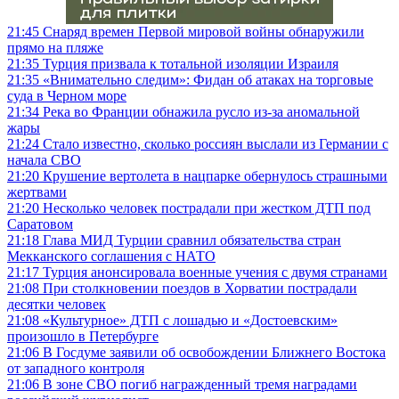
21:45
Снаряд времен Первой мировой войны обнаружили
прямо на пляже
21:35
Турция призвала к тотальной изоляции Израиля
21:35
«Внимательно следим»: Фидан об атаках на торговые
суда в Черном море
21:34
Река во Франции обнажила русло из-за аномальной
жары
21:24
Стало известно, сколько россиян выслали из Германии с
начала СВО
21:20
Крушение вертолета в нацпарке обернулось страшными
жертвами
21:20
Несколько человек пострадали при жестком ДТП под
Саратовом
21:18
Глава МИД Турции сравнил обязательства стран
Мекканского соглашения с НАТО
21:17
Турция анонсировала военные учения с двумя странами
21:08
При столкновении поездов в Хорватии пострадали
десятки человек
21:08
«Культурное» ДТП с лошадью и «Достоевским»
произошло в Петербурге
21:06
В Госдуме заявили об освобождении Ближнего Востока
от западного контроля
21:06
В зоне СВО погиб награжденный тремя наградами