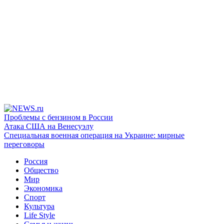
Проблемы с бензином в России
Атака США на Венесуэлу
Специальная военная операция на Украине: мирные
переговоры
Россия
Общество
Мир
Экономика
Спорт
Культура
Life Style