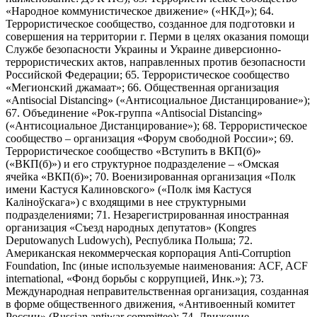
«Народное коммунистическое движение» («НКД»); 64.
Террористическое сообщество, созданное для подготовки и
совершения на территории г. Перми в целях оказания помощи
Службе безопасности Украины и Украине диверсионно-
террористических актов, направленных против безопасности
Российской Федерации; 65. Террористическое сообщество
«Мегионский джамаат»; 66. Общественная организация
«Antisocial Distancing» («Антисоциальное Дистанцирование»);
67. Объединение «Рок-группа «Antisocial Distancing»
(«Антисоциальное Дистанцирование»); 68. Террористическое
сообщество – организация «Форум свободной России»; 69.
Террористическое сообщество «Вступить в ВКП(б)»
(«ВКП(б)») и его структурное подразделение – «Омская
ячейка «ВКП(б)»; 70. Военизированная организация «Полк
имени Кастуся Калиновского» («Полк iмя Кастуся
Калiноўскага») с входящими в нее структурными
подразделениями; 71. Незарегистрированная иностранная
организация «Съезд народных депутатов» (Kongres
Deputowanych Ludowych), Республика Польша; 72.
Американская некоммерческая корпорация Anti-Corruption
Foundation, Inc (иные используемые наименования: ACF, ACF
international, «Фонд борьбы с коррупцией, Инк.»); 73.
Международная неправительственная организация, созданная
в форме общественного движения, «Антивоенный комитет
России» (Russian antiwar committee); 74. Движение