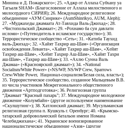
Минина и Д. Пожарского»; 25. «Аджр от Аллаха Субхану уа
Тагьаля SHAM» (Благословение от Аллаха милоственного и
милосердного СИРИЯ); 26. Международное религиозное
объединение «АУМ Синрике» (AumShinrikyo, AUM, Aleph);
27. «Муджахеды джамаата Ат-Тавхида Валь-Джихад»; 28.
«Чистопольский Джамаат»; 29. «Рохнамо ба суи давлати
исломи» («Путеводитель в исламское государство»); 30.
Террористическое сообщество «Сеть»; 31. «Катиба Таухид
валь-Джихад»; 32. «Хайят Тахрир аш-Шам» («Организация
освобождения Леванта», «Хайят Тахрир аш-Шам», «Хейят
Тахрир аш-Шам», «Хейят Тахрир Аш-Шам», «Хайят Тахри
аш-Шам», «Тахрир аш-Шам»); 33. «Ахлю Сунна Валь
Джамаа» («Красноярский джамаат»); 34. «National
Socialism/White Power» («NS/WP, NS/WP Crew, Sparrows
Crew/White Power, Национал-социализм/Белая сила, власть»);
35. Террористическое сообщество, созданное Мальцевым В.В.
из числа участников Межрегионального общественного
движения «Артподготовка»; 36. Религиозная группа
“Джамаат “Красный пахарь”; 37. Международное молодежное
движение «Колумбайн» (другое используемое наименование
«Скулшутинг»); 38. Хатлонский джамаат; 39. Мусульманская
религиозная группа п. Кушкуль г. Оренбург; 40. «Крымско-
татарский добровольческий батальон имени Номана
Челебиджихана»; 41. Украинское военизированное
националистическое объединение «Азов» (другие