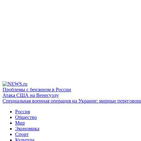
Проблемы с бензином в России
Атака США на Венесуэлу
Специальная военная операция на Украине: мирные переговор
Россия
Общество
Мир
Экономика
Спорт
Культура