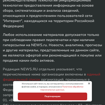
рекомендательные технологии (информационные
технологии предоставления информации на основе
сбора, систематизации и анализа сведений,
относящихся к предпочтениям пользователей сети
"Интернет", находящихся на территории Российской
Федерации)
Любое использование материалов допускается только
при соблюдении правил перепечатки и при наличии
гиперссылки на NEWS.ru. Новости, аналитика, прогнозы
и другие материалы, представленные на данном сайте,
не являются офертой или рекомендацией к покупке или
продаже каких-либо активов.
Редакция NEWS.RU отдельно указывает, что
перечисленные ниже организации включены в
единый
федеральный список
организаций, признанных в
Используя сайт news.ru, вы соглашаетесь с использованием
соответствии с законодательством Российской
файлов cookie, в порядке, описанном в
Политике обработки
Федерации террористическими, их деятельность
персональных данных
.
запрещена:
Подтверждаю
01. «Высший военный Маджлисуль Шура