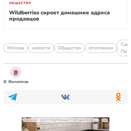
ОБЩЕСТВО
Wildberries скроет домашние адреса
продавцов
Сан
Москва
новости
Общество
отопление
Пет
В. Филиппов
РЕКЛАМА • ООО СТРОИТЕЛЬНЫЙ ТОРГОВЫЙ ДОМ «ПЕТРОВИЧ», ИНН 7802348846