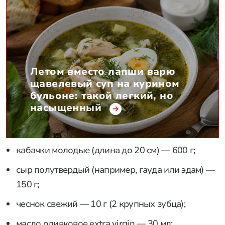
Летом вместо лапши варю
щавелевый суп на курином
бульоне: такой легкий, но
насыщенный
кабачки молодые (длина до 20 см) — 600 г;
сыр полутвердый (например, гауда или эдам) —
150 г;
чеснок свежий — 10 г (2 крупных зубца);
масло оливковое extra virgin — 30 мл;