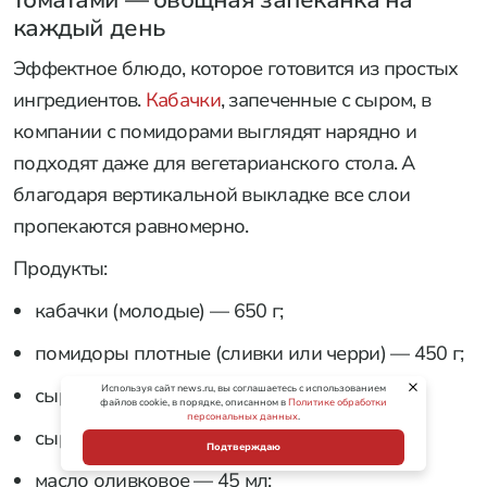
каждый день
Эффектное блюдо, которое готовится из простых
ингредиентов.
Кабачки
, запеченные с сыром, в
компании с помидорами выглядят нарядно и
подходят даже для вегетарианского стола. А
благодаря вертикальной выкладке все слои
пропекаются равномерно.
Продукты:
кабачки (молодые) — 650 г;
помидоры плотные (сливки или черри) — 450 г;
Используя сайт news.ru, вы соглашаетесь с использованием
сыр моцарелла для пиццы — 140 г;
файлов cookie, в порядке, описанном в
Политике обработки
персональных данных
.
сыр твердый (пармезан) — 40 г;
Подтверждаю
масло оливковое — 45 мл;