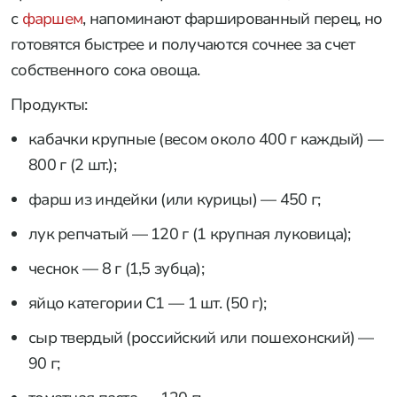
с
фаршем
, напоминают фаршированный перец, но
готовятся быстрее и получаются сочнее за счет
собственного сока овоща.
Продукты:
кабачки крупные (весом около 400 г каждый) —
800 г (2 шт.);
фарш из индейки (или курицы) — 450 г;
лук репчатый — 120 г (1 крупная луковица);
чеснок — 8 г (1,5 зубца);
яйцо категории С1 — 1 шт. (50 г);
сыр твердый (российский или пошехонский) —
90 г;