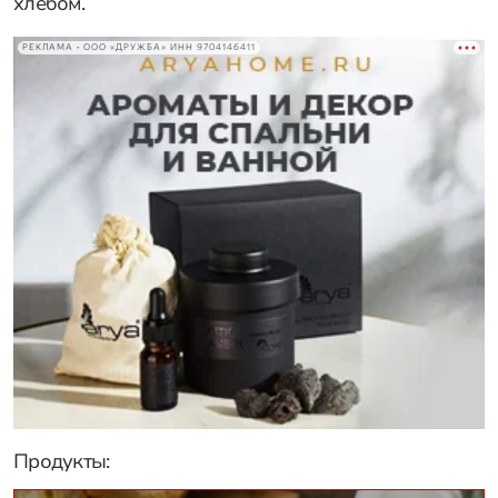
хлебом.
РЕКЛАМА • ООО «ДРУЖБА» ИНН 9704146411
Продукты: