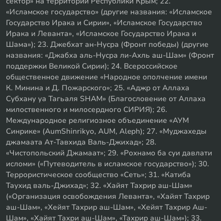
сектор» на территории Республики Крым; 22.
«Исламское государство» (другие названия: «Исламское
Государство Ирака и Сирии», «Исламское Государство
Ирака и Леванта», «Исламское Государство Ирака и
Шама»); 23. Джебхат ан-Нусра (Фронт победы) (другие
названия: «Джабха аль-Нусра ли-Ахль аш-Шам» (Фронт
поддержки Великой Сирии); 24. Всероссийское
общественное движение «Народное ополчение имени
К. Минина и Д. Пожарского»; 25. «Аджр от Аллаха
Субхану уа Тагьаля SHAM» (Благословение от Аллаха
милоственного и милосердного СИРИЯ); 26.
Международное религиозное объединение «АУМ
Синрике» (AumShinrikyo, AUM, Aleph); 27. «Муджахеды
джамаата Ат-Тавхида Валь-Джихад»; 28.
«Чистопольский Джамаат»; 29. «Рохнамо ба суи давлати
исломи» («Путеводитель в исламское государство»); 30.
Террористическое сообщество «Сеть»; 31. «Катиба
Таухид валь-Джихад»; 32. «Хайят Тахрир аш-Шам»
(«Организация освобождения Леванта», «Хайят Тахрир
аш-Шам», «Хейят Тахрир аш-Шам», «Хейят Тахрир Аш-
Шам», «Хайят Тахри аш-Шам», «Тахрир аш-Шам»); 33.