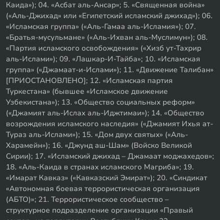
Каида»); 04. «Асбат аль-Ансар»; 5. «Священная война»
(«Аль-Джихад» или «Египетский исламский джихад»); 06.
«Исламская группа» («Аль-Гамаа аль-Исламия»); 07.
«Братья-мусульмане» («Аль-Ихван аль-Муслимун»); 08.
«Партия исламского освобождения» («Хизб ут-Тахрир
аль-Ислами»); 09. «Лашкар-И-Тайба»; 10. «Исламская
группа» («Джамаат-и-Ислами»); 11. «Движение Талибан»
[ПРИОСТАНОВЛЕНО]; 12. «Исламская партия
Туркестана» (бывшее «Исламское движение
Узбекистана»); 13. «Общество социальных реформ»
(«Джамият аль-Ислах аль-Иджтимаи»); 14. «Общество
возрождения исламского наследия» («Джамият Ихья ат-
Тураз аль-Ислами»); 15. «Дом двух святых» («Аль-
Харамейн»); 16. «Джунд аш-Шам» (Войско Великой
Сирии); 17. «Исламский джихад – Джамаат моджахедов»;
18. «Аль-Каида в странах исламского Магриба»; 19.
«Имарат Кавказ» («Кавказский Эмират»); 20. «Синдикат
«Автономная боевая террористическая организация
(АБТО)»; 21. Террористическое сообщество –
структурное подразделение организации «Правый