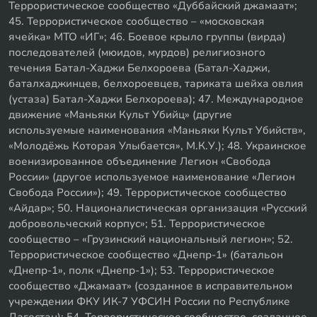
Террористическое сообщество «Дуббайский джамаат»;
45. Террористическое сообщество – «московская
ячейка» МТО «ИГ»; 46. Боевое крыло группы (вирда)
последователей (мюидов, мурдов) религиозного
течения Батал-Хаджи Белхороева (Батал-Хаджи,
баталхаджинцев, белхороевцев, тариката шейха овлия
(устаза) Батал-Хаджи Белхороева); 47. Международное
движение «Маньяки Культ Убийц» (другие
используемые наименования «Маньяки Культ Убийств»,
«Молодёжь Которая Улыбается», М.К.У.); 48. Украинское
военизированное объединение Легион «Свобода
России» (другое используемое наименование «Легион
Свобода России»); 49. Террористическое сообщество
«Айдар»; 50. Националистическая организация «Русский
добровольческий корпус»; 51. Террористическое
сообщество – «Грузинский национальный легион»; 52.
Террористическое сообщество «Днепр-1» (батальон
«Днепр-1», полк «Днепр-1»); 53. Террористическое
сообщество «Джамаат» (созданное в исправительном
учреждении ФКУ ИК-7 УФСИН России по Республике