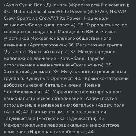
«Ахлю Сунна Валь Джамаа» («Красноярский джамаат»);
34. «National Socialism/White Power» («NS/WP, NS/WP
Crew, Sparrows Crew/White Power, Национал-
социализм/Белая сила, власть»); 35. Террористическое
сообщество, созданное Мальцевым В.В. из числа
участников Межрегионального общественного
движения «Артподготовка»; 36. Религиозная группа
“Джамаат “Красный пахарь”; 37. Международное
молодежное движение «Колумбайн» (другое
используемое наименование «Скулшутинг»); 38.
Хатлонский джамаат; 39. Мусульманская религиозная
группа п. Кушкуль г. Оренбург; 40. «Крымско-татарский
добровольческий батальон имени Номана
Челебиджихана»; 41. Украинское военизированное
националистическое объединение «Азов» (другие
используемые наименования: батальон «Азов», полк
«Азов»); 42. Партия исламского возрождения
Таджикистана (Республика Таджикистан); 43.
Межрегиональное леворадикальное анархистское
движение «Народная самооборона»; 44.