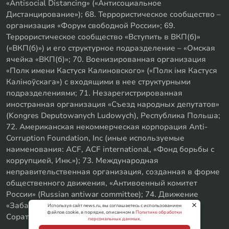
«Antisocial Distancing» («Антисоциальное
Дистанцирование»); 68. Террористическое сообщество –
организация «Форум свободной России»; 69.
Террористическое сообщество «Вступить в ВКП(б)»
(«ВКП(б)») и его структурное подразделение – «Омская
ячейка «ВКП(б)»; 70. Военизированная организация
«Полк имени Кастуся Калиновского» («Полк iмя Кастуся
Калiноўскага») с входящими в нее структурными
подразделениями; 71. Незарегистрированная
иностранная организация «Съезд народных депутатов»
(Kongres Deputowanych Ludowych), Республика Польша;
72. Американская некоммерческая корпорация Anti-
Corruption Foundation, Inc (иные используемые
наименования: ACF, ACF international, «Фонд борьбы с
коррупцией, Инк.»); 73. Международная
неправительственная организация, созданная в форме
общественного движения, «Антивоенный комитет
России» (Russian antiwar committee); 74. Движение
«Забайкальское левое объединение»; 75. «SxE
Используя сайт news.ru, вы соглашаетесь с использованием
файлов cookie, в порядке, описанном в
Политике обработки
Соратники с Уфы»
персональных данных
.