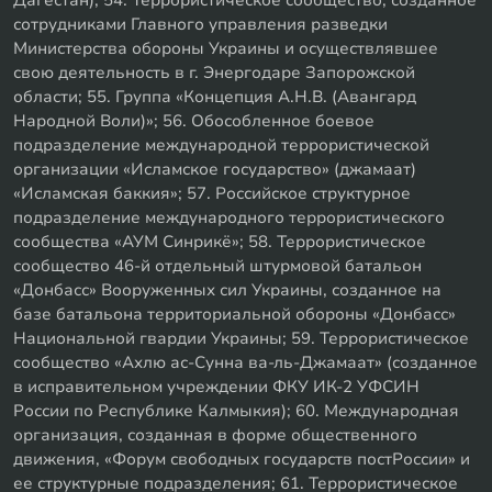
Дагестан); 54. Террористическое сообщество, созданное
сотрудниками Главного управления разведки
Министерства обороны Украины и осуществлявшее
свою деятельность в г. Энергодаре Запорожской
области; 55. Группа «Концепция А.Н.В. (Авангард
Народной Воли)»; 56. Обособленное боевое
подразделение международной террористической
организации «Исламское государство» (джамаат)
«Исламская баккия»; 57. Российское структурное
подразделение международного террористического
сообщества «АУМ Синрикё»; 58. Террористическое
сообщество 46-й отдельный штурмовой батальон
«Донбасс» Вооруженных сил Украины, созданное на
базе батальона территориальной обороны «Донбасс»
Национальной гвардии Украины; 59. Террористическое
сообщество «Ахлю ас-Сунна ва-ль-Джамаат» (созданное
в исправительном учреждении ФКУ ИК-2 УФСИН
России по Республике Калмыкия); 60. Международная
организация, созданная в форме общественного
движения, «Форум свободных государств постРоссии» и
ее структурные подразделения; 61. Террористическое