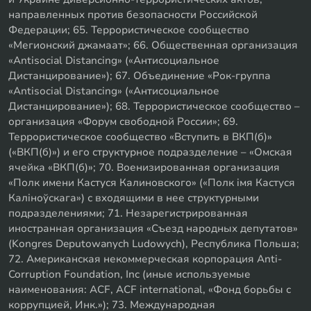
направленных против безопасности Российской
Федерации; 65. Террористическое сообщество
«Мегионский джамаат»; 66. Общественная организация
«Antisocial Distancing» («Антисоциальное
Дистанцирование»); 67. Объединение «Рок-группа
«Antisocial Distancing» («Антисоциальное
Дистанцирование»); 68. Террористическое сообщество –
организация «Форум свободной России»; 69.
Террористическое сообщество «Вступить в ВКП(б)»
(«ВКП(б)») и его структурное подразделение – «Омская
ячейка «ВКП(б)»; 70. Военизированная организация
«Полк имени Кастуся Калиновского» («Полк iмя Кастуся
Калiноўскага») с входящими в нее структурными
подразделениями; 71. Незарегистрированная
иностранная организация «Съезд народных депутатов»
(Kongres Deputowanych Ludowych), Республика Польша;
72. Американская некоммерческая корпорация Anti-
Corruption Foundation, Inc (иные используемые
наименования: ACF, ACF international, «Фонд борьбы с
коррупцией, Инк.»); 73. Международная