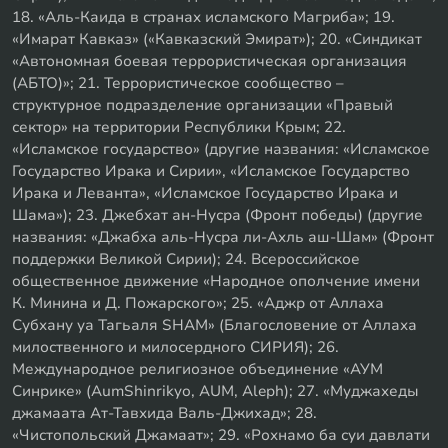
18. «Аль-Каида в странах исламского Магриба»; 19.
«Имарат Кавказ» («Кавказский Эмират»); 20. «Синдикат
«Автономная боевая террористическая организация
(АБТО)»; 21. Террористическое сообщество –
структурное подразделение организации «Правый
сектор» на территории Республики Крым; 22.
«Исламское государство» (другие названия: «Исламское
Государство Ирака и Сирии», «Исламское Государство
Ирака и Леванта», «Исламское Государство Ирака и
Шама»); 23. Джебхат ан-Нусра (Фронт победы) (другие
названия: «Джабха аль-Нусра ли-Ахль аш-Шам» (Фронт
поддержки Великой Сирии); 24. Всероссийское
общественное движение «Народное ополчение имени
К. Минина и Д. Пожарского»; 25. «Аджр от Аллаха
Субхану уа Тагьаля SHAM» (Благословение от Аллаха
милоственного и милосердного СИРИЯ); 26.
Международное религиозное объединение «АУМ
Синрике» (AumShinrikyo, AUM, Aleph); 27. «Муджахеды
джамаата Ат-Тавхида Валь-Джихад»; 28.
«Чистопольский Джамаат»; 29. «Рохнамо ба суи давлати