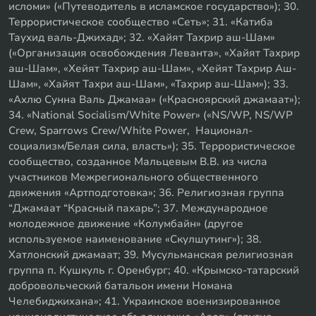
исломи» («Путеводитель в исламское государство»); 30.
Террористическое сообщество «Сеть»; 31. «Катиба
Таухид валь-Джихад»; 32. «Хайят Тахрир аш-Шам»
(«Организация освобождения Леванта», «Хайят Тахрир
аш-Шам», «Хейят Тахрир аш-Шам», «Хейят Тахрир Аш-
Шам», «Хайят Тахри аш-Шам», «Тахрир аш-Шам»); 33.
«Ахлю Сунна Валь Джамаа» («Красноярский джамаат»);
34. «National Socialism/White Power» («NS/WP, NS/WP
Crew, Sparrows Crew/White Power, Национал-
социализм/Белая сила, власть»); 35. Террористическое
сообщество, созданное Мальцевым В.В. из числа
участников Межрегионального общественного
движения «Артподготовка»; 36. Религиозная группа
“Джамаат “Красный пахарь”; 37. Международное
молодежное движение «Колумбайн» (другое
используемое наименование «Скулшутинг»); 38.
Хатлонский джамаат; 39. Мусульманская религиозная
группа п. Кушкуль г. Оренбург; 40. «Крымско-татарский
добровольческий батальон имени Номана
Челебиджихана»; 41. Украинское военизированное