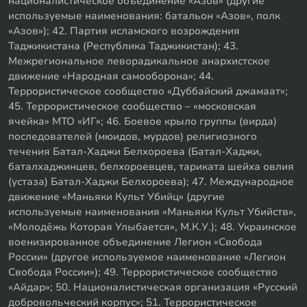
националистическое объединение «Азов» (другие
используемые наименования: батальон «Азов», полк
«Азов»); 42. Партия исламского возрождения
Таджикистана (Республика Таджикистан); 43.
Межрегиональное леворадикальное анархистское
движение «Народная самооборона»; 44.
Террористическое сообщество «Дуббайский джамаат»;
45. Террористическое сообщество – «московская
ячейка» МТО «ИГ»; 46. Боевое крыло группы (вирда)
последователей (мюидов, мурдов) религиозного
течения Батал-Хаджи Белхороева (Батал-Хаджи,
баталхаджинцев, белхороевцев, тариката шейха овлия
(устаза) Батал-Хаджи Белхороева); 47. Международное
движение «Маньяки Культ Убийц» (другие
используемые наименования «Маньяки Культ Убийств»,
«Молодёжь Которая Улыбается», М.К.У.); 48. Украинское
военизированное объединение Легион «Свобода
России» (другое используемое наименование «Легион
Свобода России»); 49. Террористическое сообщество
«Айдар»; 50. Националистическая организация «Русский
добровольческий корпус»; 51. Террористическое