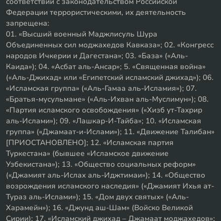
соответствии с законодательством Российской
Федерации террористическими, их деятельность
запрещена:
01. «Высший военный Маджлисуль Шура
Объединенных сил моджахедов Кавказа»; 02. «Конгресс
народов Ичкерии и Дагестана»; 03. «База» («Аль-
Каида»); 04. «Асбат аль-Ансар»; 5. «Священная война»
(«Аль-Джихад» или «Египетский исламский джихад»); 06.
«Исламская группа» («Аль-Гамаа аль-Исламия»); 07.
«Братья-мусульмане» («Аль-Ихван аль-Муслимун»); 08.
«Партия исламского освобождения» («Хизб ут-Тахрир
аль-Ислами»); 09. «Лашкар-И-Тайба»; 10. «Исламская
группа» («Джамаат-и-Ислами»); 11. «Движение Талибан»
[ПРИОСТАНОВЛЕНО]; 12. «Исламская партия
Туркестана» (бывшее «Исламское движение
Узбекистана»); 13. «Общество социальных реформ»
(«Джамият аль-Ислах аль-Иджтимаи»); 14. «Общество
возрождения исламского наследия» («Джамият Ихья ат-
Тураз аль-Ислами»); 15. «Дом двух святых» («Аль-
Харамейн»); 16. «Джунд аш-Шам» (Войско Великой
Сирии); 17. «Исламский джихад – Джамаат моджахедов»;