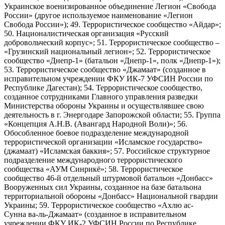
Украинское военизированное объединение Легион «Свобода
России» (другое используемое наименование «Легион
Свобода России»); 49. Террористическое сообщество «Айдар»;
50. Националистическая организация «Русский
добровольческий корпус»; 51. Террористическое сообщество –
«Грузинский национальный легион»; 52. Террористическое
сообщество «Днепр-1» (батальон «Днепр-1», полк «Днепр-1»);
53. Террористическое сообщество «Джамаат» (созданное в
исправительном учреждении ФКУ ИК-7 УФСИН России по
Республике Дагестан); 54. Террористическое сообщество,
созданное сотрудниками Главного управления разведки
Министерства обороны Украины и осуществлявшее свою
деятельность в г. Энергодаре Запорожской области; 55. Группа
«Концепция А.Н.В. (Авангард Народной Воли)»; 56.
Обособленное боевое подразделение международной
террористической организации «Исламское государство»
(джамаат) «Исламская баккия»; 57. Российское структурное
подразделение международного террористического
сообщества «АУМ Синрикё»; 58. Террористическое
сообщество 46-й отдельный штурмовой батальон «Донбасс»
Вооруженных сил Украины, созданное на базе батальона
территориальной обороны «Донбасс» Национальной гвардии
Украины; 59. Террористическое сообщество «Ахлю ас-
Сунна ва-ль-Джамаат» (созданное в исправительном
учреждении ФКУ ИК-2 УФСИН России по Республике