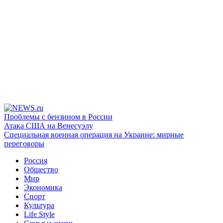
Проблемы с бензином в России
Атака США на Венесуэлу
Специальная военная операция на Украине: мирные
переговоры
Россия
Общество
Мир
Экономика
Спорт
Культура
Life Style