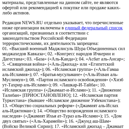
материалы, представленные на данном сайте, не являются
офертой или рекомендацией к покупке или продаже каких-
либо активов.
Редакция NEWS.RU отдельно указывает, что перечисленные
ниже организации включены в
единый федеральный список
организаций, признанных в соответствии с
законодательством Российской Федерации
террористическими, их деятельность запрещена:
01. «Высший военный Маджлисуль Шура Объединенных сил
моджахедов Кавказа»; 02. «Конгресс народов Ичкерии и
Дагестана»; 03. «База» («Аль-Каида»); 04. «Асбат аль-Ансар»;
5. «Священная война» («Аль-Джихад» или «Египетский
исламский джихад»); 06. «Исламская группа» («Аль-Гамаа
аль-Исламия»); 07. «Братья-мусульмане» («Аль-Ихван аль-
Муслимун»); 08. «Партия исламского освобождения» («Хизб
ут-Тахрир аль-Ислами»); 09. «Лашкар-И-Тайба»; 10.
«Исламская группа» («Джамаат-и-Ислами»); 11. «Движение
Талибан» [ПРИОСТАНОВЛЕНО]; 12. «Исламская партия
Туркестана» (бывшее «Исламское движение Узбекистана»);
13. «Общество социальных реформ» («Джамият аль-Ислах
аль-Иджтимаи»); 14. «Общество возрождения исламского
наследия» («Джамият Ихья ат-Тураз аль-Ислами»); 15. «Дом
двух святых» («Аль-Харамейн»); 16. «Джунд аш-Шам»
(Войско Великой Сирии); 17. «Исламский джихад – Джамаат