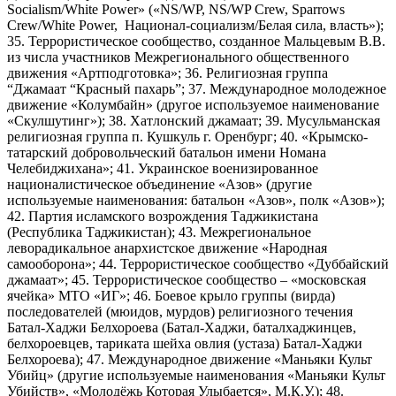
Socialism/White Power» («NS/WP, NS/WP Crew, Sparrows
Crew/White Power, Национал-социализм/Белая сила, власть»);
35. Террористическое сообщество, созданное Мальцевым В.В.
из числа участников Межрегионального общественного
движения «Артподготовка»; 36. Религиозная группа
“Джамаат “Красный пахарь”; 37. Международное молодежное
движение «Колумбайн» (другое используемое наименование
«Скулшутинг»); 38. Хатлонский джамаат; 39. Мусульманская
религиозная группа п. Кушкуль г. Оренбург; 40. «Крымско-
татарский добровольческий батальон имени Номана
Челебиджихана»; 41. Украинское военизированное
националистическое объединение «Азов» (другие
используемые наименования: батальон «Азов», полк «Азов»);
42. Партия исламского возрождения Таджикистана
(Республика Таджикистан); 43. Межрегиональное
леворадикальное анархистское движение «Народная
самооборона»; 44. Террористическое сообщество «Дуббайский
джамаат»; 45. Террористическое сообщество – «московская
ячейка» МТО «ИГ»; 46. Боевое крыло группы (вирда)
последователей (мюидов, мурдов) религиозного течения
Батал-Хаджи Белхороева (Батал-Хаджи, баталхаджинцев,
белхороевцев, тариката шейха овлия (устаза) Батал-Хаджи
Белхороева); 47. Международное движение «Маньяки Культ
Убийц» (другие используемые наименования «Маньяки Культ
Убийств», «Молодёжь Которая Улыбается», М.К.У.); 48.