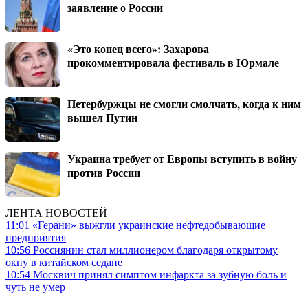
заявление о России
«Это конец всего»: Захарова
прокомментировала фестиваль в Юрмале
Петербуржцы не смогли смолчать, когда к ним
вышел Путин
Украина требует от Европы вступить в войну
против России
ЛЕНТА НОВОСТЕЙ
11:01
«Герани» выжгли украинские нефтедобывающие
предприятия
10:56
Россиянин стал миллионером благодаря открытому
окну в китайском седане
10:54
Москвич принял симптом инфаркта за зубную боль и
чуть не умер