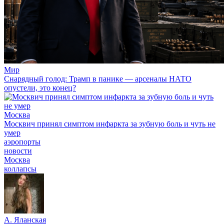
Мир
Снарядный голод: Трамп в панике — арсеналы НАТО
опустели, это конец?
Москва
Москвич принял симптом инфаркта за зубную боль и чуть не
умер
аэропорты
новости
Москва
коллапсы
А. Яланская