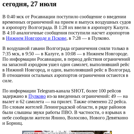
сегодня, 27 июля
В 0:40 мск от Росавиации поступило сообщение о введении
временных ограничений на прием и выпуск воздушных судов
в аэропорту Волгограда. В 1:28 их ввели в аэропорту Калуги.
В 4:10 аналогичные сообщения поступили насчет аэропортов
в
Нижнем Новгороде и Пскове
, в 7:28 — в Пулково.
В воздушной гавани Волгограда ограничения сняли только в
7:35 мск, в 9:50 — в Калуге, в 10:08 — в Нижнем Новгороде.
По информации Росавиации, в период действия ограничений
на запасной аэродром ушел один самолет, выполнявший рейс
в Нижний Новгород, и один, выполнявший рейс в Волгоград.
В отношении остальных аэропортов ограничения остаются в
силе.
По информации Telegram-канала SHOT, более 100 рейсов
задержано в
Пулково
из-за введенных ограничений: 49 — на
вылет и 62 самолета — на прилет. Также отменено 22 рейса.
По словам жителей Ленинградской области, в ряде районов
были слышны звуки работы ПВО. В частности, о взрывах в
небе сообщили жители Янино, Волосово, Нового Девяткино
и Борниц.
РЕКЛАМА • ООО «СТАЛЬКРЕП» ИНН 7724892340