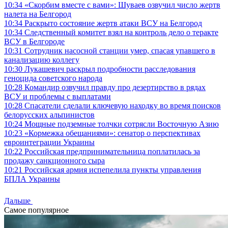
10:34
«Скорбим вместе с вами»: Шуваев озвучил число жертв
налета на Белгород
10:34
Раскрыто состояние жертв атаки ВСУ на Белгород
10:34
Следственный комитет взял на контроль дело о теракте
ВСУ в Белгороде
10:31
Сотрудник насосной станции умер, спасая упавшего в
канализацию коллегу
10:30
Лукашевич раскрыл подробности расследования
геноцида советского народа
10:28
Командир озвучил правду про дезертирство в рядах
ВСУ и проблемы с выплатами
10:28
Спасатели сделали ключевую находку во время поисков
белорусских альпинистов
10:24
Мощные подземные толчки сотрясли Восточную Азию
10:23
«Кормежка обещаниями»: сенатор о перспективах
евроинтеграции Украины
10:22
Российская предпринимательница поплатилась за
продажу санкционного сыра
10:21
Российская армия испепелила пункты управления
БПЛА Украины
Дальше
Самое популярное