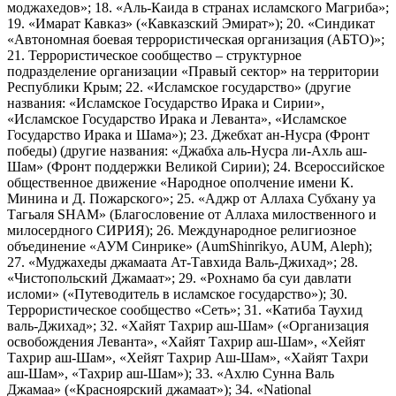
моджахедов»; 18. «Аль-Каида в странах исламского Магриба»;
19. «Имарат Кавказ» («Кавказский Эмират»); 20. «Синдикат
«Автономная боевая террористическая организация (АБТО)»;
21. Террористическое сообщество – структурное
подразделение организации «Правый сектор» на территории
Республики Крым; 22. «Исламское государство» (другие
названия: «Исламское Государство Ирака и Сирии»,
«Исламское Государство Ирака и Леванта», «Исламское
Государство Ирака и Шама»); 23. Джебхат ан-Нусра (Фронт
победы) (другие названия: «Джабха аль-Нусра ли-Ахль аш-
Шам» (Фронт поддержки Великой Сирии); 24. Всероссийское
общественное движение «Народное ополчение имени К.
Минина и Д. Пожарского»; 25. «Аджр от Аллаха Субхану уа
Тагьаля SHAM» (Благословение от Аллаха милоственного и
милосердного СИРИЯ); 26. Международное религиозное
объединение «АУМ Синрике» (AumShinrikyo, AUM, Aleph);
27. «Муджахеды джамаата Ат-Тавхида Валь-Джихад»; 28.
«Чистопольский Джамаат»; 29. «Рохнамо ба суи давлати
исломи» («Путеводитель в исламское государство»); 30.
Террористическое сообщество «Сеть»; 31. «Катиба Таухид
валь-Джихад»; 32. «Хайят Тахрир аш-Шам» («Организация
освобождения Леванта», «Хайят Тахрир аш-Шам», «Хейят
Тахрир аш-Шам», «Хейят Тахрир Аш-Шам», «Хайят Тахри
аш-Шам», «Тахрир аш-Шам»); 33. «Ахлю Сунна Валь
Джамаа» («Красноярский джамаат»); 34. «National