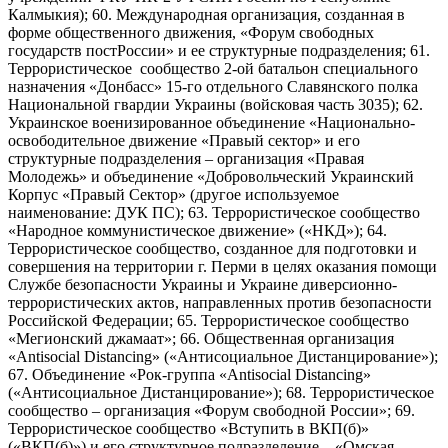
Калмыкия); 60. Международная организация, созданная в
форме общественного движения, «Форум свободных
государств постРоссии» и ее структурные подразделения; 61.
Террористическое сообщество 2-ой батальон специального
назначения «Донбасс» 15-го отдельного Славянского полка
Национальной гвардии Украины (войсковая часть 3035); 62.
Украинское военизированное объединение «Национально-
освободительное движение «Правый сектор» и его
структурные подразделения – организация «Правая
Молодежь» и объединение «Добровольческий Украинский
Корпус «Правый Сектор» (другое используемое
наименование: ДУК ПС); 63. Террористическое сообщество
«Народное коммунистическое движение» («НКД»); 64.
Террористическое сообщество, созданное для подготовки и
совершения на территории г. Перми в целях оказания помощи
Службе безопасности Украины и Украине диверсионно-
террористических актов, направленных против безопасности
Российской Федерации; 65. Террористическое сообщество
«Мегионский джамаат»; 66. Общественная организация
«Antisocial Distancing» («Антисоциальное Дистанцирование»);
67. Объединение «Рок-группа «Antisocial Distancing»
(«Антисоциальное Дистанцирование»); 68. Террористическое
сообщество – организация «Форум свободной России»; 69.
Террористическое сообщество «Вступить в ВКП(б)»
(«ВКП(б)») и его структурное подразделение – «Омская