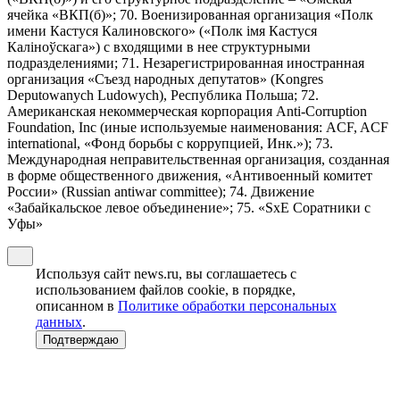
ячейка «ВКП(б)»; 70. Военизированная организация «Полк
имени Кастуся Калиновского» («Полк iмя Кастуся
Калiноўскага») с входящими в нее структурными
подразделениями; 71. Незарегистрированная иностранная
организация «Съезд народных депутатов» (Kongres
Deputowanych Ludowych), Республика Польша; 72.
Американская некоммерческая корпорация Anti-Corruption
Foundation, Inc (иные используемые наименования: ACF, ACF
international, «Фонд борьбы с коррупцией, Инк.»); 73.
Международная неправительственная организация, созданная
в форме общественного движения, «Антивоенный комитет
России» (Russian antiwar committee); 74. Движение
«Забайкальское левое объединение»; 75. «SxE Соратники с
Уфы»
Используя сайт news.ru, вы соглашаетесь с
использованием файлов cookie, в порядке,
описанном в
Политике обработки персональных
данных
.
Подтверждаю