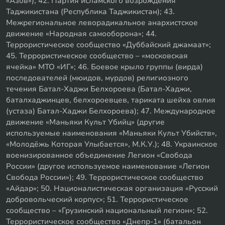
«Азов»); 42. Партия исламского возрождения
Таджикистана (Республика Таджикистан); 43.
Межрегиональное леворадикальное анархистское
движение «Народная самооборона»; 44.
Террористическое сообщество «Дуббайский джамаат»;
45. Террористическое сообщество – «московская
ячейка» МТО «ИГ»; 46. Боевое крыло группы (вирда)
последователей (мюидов, мурдов) религиозного
течения Батал-Хаджи Белхороева (Батал-Хаджи,
баталхаджинцев, белхороевцев, тариката шейха овлия
(устаза) Батал-Хаджи Белхороева); 47. Международное
движение «Маньяки Культ Убийц» (другие
используемые наименования «Маньяки Культ Убийств»,
«Молодёжь Которая Улыбается», М.К.У.); 48. Украинское
военизированное объединение Легион «Свобода
России» (другое используемое наименование «Легион
Свобода России»); 49. Террористическое сообщество
«Айдар»; 50. Националистическая организация «Русский
добровольческий корпус»; 51. Террористическое
сообщество – «Грузинский национальный легион»; 52.
Террористическое сообщество «Днепр-1» (батальон