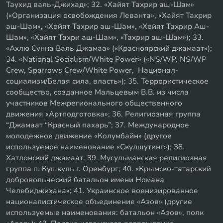
Таухид валь-Джихад»; 32. «Хайят Тахрир аш-Шам»
(«Организация освобождения Леванта», «Хайят Тахрир
аш-Шам», «Хейят Тахрир аш-Шам», «Хейят Тахрир Аш-
Шам», «Хайят Тахри аш-Шам», «Тахрир аш-Шам»); 33.
«Ахлю Сунна Валь Джамаа» («Красноярский джамаат»);
34. «National Socialism/White Power» («NS/WP, NS/WP
Crew, Sparrows Crew/White Power, Национал-
социализм/Белая сила, власть»); 35. Террористическое
сообщество, созданное Мальцевым В.В. из числа
участников Межрегионального общественного
движения «Артподготовка»; 36. Религиозная группа
“Джамаат “Красный пахарь”; 37. Международное
молодежное движение «Колумбайн» (другое
используемое наименование «Скулшутинг»); 38.
Хатлонский джамаат; 39. Мусульманская религиозная
группа п. Кушкуль г. Оренбург; 40. «Крымско-татарский
добровольческий батальон имени Номана
Челебиджихана»; 41. Украинское военизированное
националистическое объединение «Азов» (другие
используемые наименования: батальон «Азов», полк