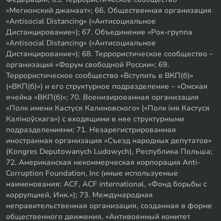
«Мегионский джамаат»; 66. Общественная организация
«Antisocial Distancing» («Антисоциальное
Дистанцирование»); 67. Объединение «Рок-группа
«Antisocial Distancing» («Антисоциальное
Дистанцирование»); 68. Террористическое сообщество –
организация «Форум свободной России»; 69.
Террористическое сообщество «Вступить в ВКП(б)»
(«ВКП(б)») и его структурное подразделение – «Омская
ячейка «ВКП(б)»; 70. Военизированная организация
«Полк имени Кастуся Калиновского» («Полк iмя Кастуся
Калiноўскага») с входящими в нее структурными
подразделениями; 71. Незарегистрированная
иностранная организация «Съезд народных депутатов»
(Kongres Deputowanych Ludowych), Республика Польша;
72. Американская некоммерческая корпорация Anti-
Corruption Foundation, Inc (иные используемые
наименования: ACF, ACF international, «Фонд борьбы с
коррупцией, Инк.»); 73. Международная
неправительственная организация, созданная в форме
общественного движения, «Антивоенный комитет