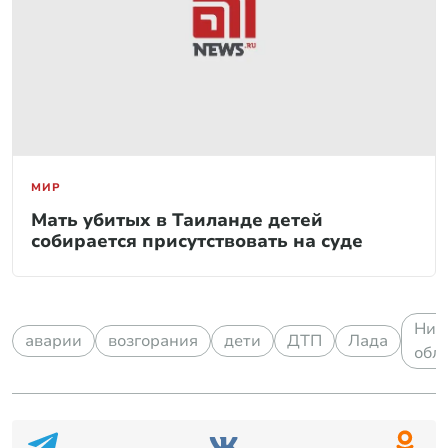
МИР
Мать убитых в Таиланде детей
собирается присутствовать на суде
Ниж
аварии
возгорания
дети
ДТП
Лада
обл