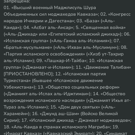
запрещена:
01. «Высший военный Маджлисуль Шура
Объединенных сил моджахедов Кавказа»; 02. «Конгресс
народов Ичкерии и Дагестана»; 03. «База» («Аль-
Каида»); 04. «Асбат аль-Ансар»; 5. «Священная война»
(«Аль-Джихад» или «Египетский исламский джихад»); 06.
«Исламская группа» («Аль-Гамаа аль-Исламия»); 07.
«Братья-мусульмане» («Аль-Ихван аль-Муслимун»); 08.
«Партия исламского освобождения» («Хизб ут-Тахрир
аль-Ислами»); 09. «Лашкар-И-Тайба»; 10. «Исламская
группа» («Джамаат-и-Ислами»); 11. «Движение Талибан»
[ПРИОСТАНОВЛЕНО]; 12. «Исламская партия
Туркестана» (бывшее «Исламское движение
Узбекистана»); 13. «Общество социальных реформ»
(«Джамият аль-Ислах аль-Иджтимаи»); 14. «Общество
возрождения исламского наследия» («Джамият Ихья ат-
Тураз аль-Ислами»); 15. «Дом двух святых» («Аль-
Харамейн»); 16. «Джунд аш-Шам» (Войско Великой
Сирии); 17. «Исламский джихад – Джамаат моджахедов»;
18. «Аль-Каида в странах исламского Магриба»; 19.
«Имарат Кавказ» («Кавказский Эмират»); 20. «Синдикат