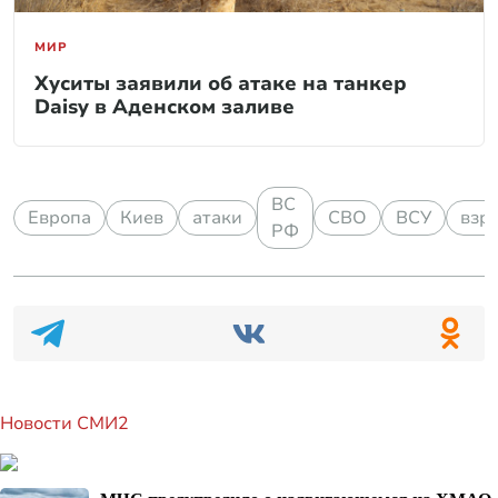
МИР
Хуситы заявили об атаке на танкер
Daisy в Аденском заливе
ВС
Европа
Киев
атаки
СВО
ВСУ
взр
РФ
Новости СМИ2