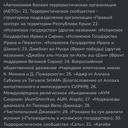
«Автономная боевая террористическая организация
(АБТО)»; 21. Террористическое сообщество –
структурное подразделение организации «Правый
сектор» на территории Республики Крым; 22.
«Исламское государство» (другие названия: «Исламское
Государство Ирака и Сирии», «Исламское Государство
Ирака и Леванта», «Исламское Государство Ирака и
Шама»); 23. Джебхат ан-Нусра (Фронт победы) (другие
названия: «Джабха аль-Нусра ли-Ахль аш-Шам» (Фронт
поддержки Великой Сирии); 24. Всероссийское
общественное движение «Народное ополчение имени
К. Минина и Д. Пожарского»; 25. «Аджр от Аллаха
Субхану уа Тагьаля SHAM» (Благословение от Аллаха
милоственного и милосердного СИРИЯ); 26.
Международное религиозное объединение «АУМ
Синрике» (AumShinrikyo, AUM, Aleph); 27. «Муджахеды
джамаата Ат-Тавхида Валь-Джихад»; 28.
«Чистопольский Джамаат»; 29. «Рохнамо ба суи давлати
исломи» («Путеводитель в исламское государство»); 30.
Террористическое сообщество «Сеть»; 31. «Катиба