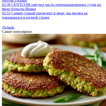
против Leopard
02:39
CENTCOM озвучил число перенаправленных судов на
фоне блокады Ирана
02:33
Самый старый президент в мире два месяца не
показывался в родной стране
Дальше
Самое популярное