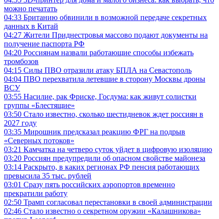
можно печатать
04:33
Британию обвинили в возможной передаче секретных
данных в Китай
04:27
Жители Приднестровья массово подают документы на
получение паспорта РФ
04:20
Россиянам назвали работающие способы избежать
тромбозов
04:15
Силы ПВО отразили атаку БПЛА на Севастополь
04:04
ПВО перехватила летевшие в сторону Москвы дроны
ВСУ
03:55
Насилие, рак Фриске, Госдума: как живут солистки
группы «Блестящие»
03:50
Стало известно, сколько шестидневок ждет россиян в
2027 году
03:35
Мирошник предсказал реакцию ФРГ на подрыв
«Северных потоков»
03:21
Камчатка на четверо суток уйдет в цифровую изоляцию
03:20
Россиян предупредили об опасном свойстве майонеза
03:14
Раскрыто, в каких регионах РФ пенсия работающих
превысила 35 тыс. рублей
03:01
Сразу пять российских аэропортов временно
прекратили работу
02:50
Трамп согласовал перестановки в своей администрации
02:46
Стало известно о секретном оружии «Калашникова»