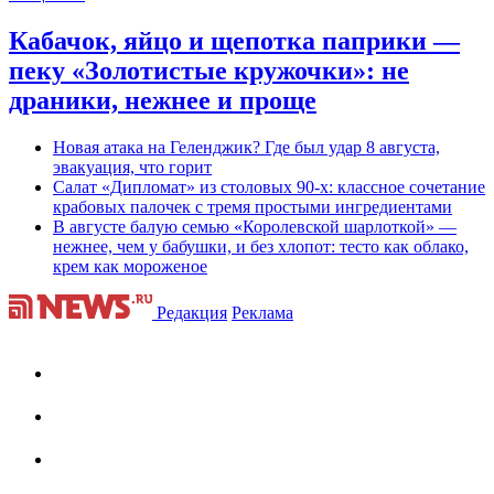
Кабачок, яйцо и щепотка паприки —
пеку «Золотистые кружочки»: не
драники, нежнее и проще
Новая атака на Геленджик? Где был удар 8 августа,
эвакуация, что горит
Салат «Дипломат» из столовых 90-х: классное сочетание
крабовых палочек с тремя простыми ингредиентами
В августе балую семью «Королевской шарлоткой» —
нежнее, чем у бабушки, и без хлопот: тесто как облако,
крем как мороженое
Редакция
Реклама