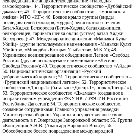
леворадикальное анархистское движение «Народная
самооборона»; 44. Террористическое сообщество «Дуббайский
джамаат»; 45. Террористическое сообщество – «московская
ячейка» МТО «ИГ»; 46. Боевое крыло группы (вирда)
последователей (мюидов, мурдов) религиозного течения
Батал-Хаджи Белхороева (Батал-Хаджи, баталхаджинцев,
белхороевцев, тариката шейха овлия (устаза) Батал-Хаджи
Белхороева); 47. Международное движение «Маньяки Культ
Убийц» (другие используемые наименования «Маньяки Культ
Убийств», «Молодёжь Которая Улыбается», М.К.У.); 48.
Украинское военизированное объединение Легион «Свобода
России» (другое используемое наименование «Легион
Свобода России»); 49. Террористическое сообщество «Айдар»;
50. Националистическая организация «Русский
добровольческий корпус»; 51. Террористическое сообщество –
«Грузинский национальный легион»; 52. Террористическое
сообщество «Днепр-1» (батальон «Днепр-1», полк «Днепр-1»);
53. Террористическое сообщество «Джамаат» (созданное в
исправительном учреждении ФКУ ИК-7 УФСИН России по
Республике Дагестан); 54. Террористическое сообщество,
созданное сотрудниками Главного управления разведки
Министерства обороны Украины и осуществлявшее свою
деятельность в г. Энергодаре Запорожской области; 55. Группа
«Концепция А.Н.В. (Авангард Народной Воли)»; 56.
Обособленное боевое подразделение международной