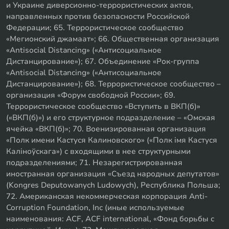
и Украине диверсионно-террористических актов,
направленных против безопасности Российской
Федерации; 65. Террористическое сообщество
«Мегионский джамаат»; 66. Общественная организация
«Antisocial Distancing» («Антисоциальное
Дистанцирование»); 67. Объединение «Рок-группа
«Antisocial Distancing» («Антисоциальное
Дистанцирование»); 68. Террористическое сообщество –
организация «Форум свободной России»; 69.
Террористическое сообщество «Вступить в ВКП(б)»
(«ВКП(б)») и его структурное подразделение – «Омская
ячейка «ВКП(б)»; 70. Военизированная организация
«Полк имени Кастуся Калиновского» («Полк iмя Кастуся
Калiноўскага») с входящими в нее структурными
подразделениями; 71. Незарегистрированная
иностранная организация «Съезд народных депутатов»
(Kongres Deputowanych Ludowych), Республика Польша;
72. Американская некоммерческая корпорация Anti-
Corruption Foundation, Inc (иные используемые
наименования: ACF, ACF international, «Фонд борьбы с