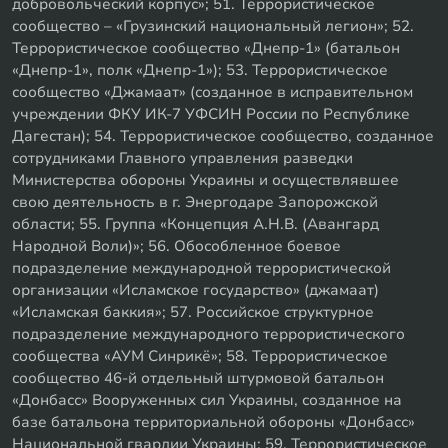
добровольческий корпус»; 51. Террористическое
сообщество – «Грузинский национальный легион»; 52.
Террористическое сообщество «Днепр-1» (батальон
«Днепр-1», полк «Днепр-1»); 53. Террористическое
сообщество «Джамаат» (созданное в исправительном
учреждении ФКУ ИК-7 УФСИН России по Республике
Дагестан); 54. Террористическое сообщество, созданное
сотрудниками Главного управления разведки
Министерства обороны Украины и осуществлявшее
свою деятельность в г. Энергодаре Запорожской
области; 55. Группа «Концепция А.Н.В. (Авангард
Народной Воли)»; 56. Обособленное боевое
подразделение международной террористической
организации «Исламское государство» (джамаат)
«Исламская баккия»; 57. Российское структурное
подразделение международного террористического
сообщества «АУМ Синрикё»; 58. Террористическое
сообщество 46-й отдельный штурмовой батальон
«Донбасс» Вооруженных сил Украины, созданное на
базе батальона территориальной обороны «Донбасс»
Национальной гвардии Украины; 59. Террористическое