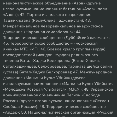
националистическое объединение «Азов» (другие
используемые наименования: батальон «Азов», полк
«Азов»); 42. Партия исламского возрождения
Таджикистана (Республика Таджикистан); 43.
Межрегиональное леворадикальное анархистское
движение «Народная самооборона»; 44.
Террористическое сообщество «Дуббайский джамаат»;
45. Террористическое сообщество – «московская
ячейка» МТО «ИГ»; 46. Боевое крыло группы (вирда)
последователей (мюидов, мурдов) религиозного
течения Батал-Хаджи Белхороева (Батал-Хаджи,
баталхаджинцев, белхороевцев, тариката шейха овлия
(устаза) Батал-Хаджи Белхороева); 47. Международное
движение «Маньяки Культ Убийц» (другие
используемые наименования «Маньяки Культ Убийств»,
«Молодёжь Которая Улыбается», М.К.У.); 48. Украинское
военизированное объединение Легион «Свобода
России» (другое используемое наименование «Легион
Свобода России»); 49. Террористическое сообщество
«Айдар»; 50. Националистическая организация «Русский