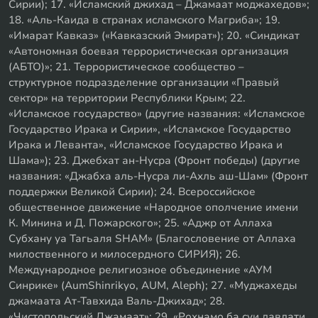
Сирии); 17. «Исламский джихад – Джамаат моджахедов»;
18. «Аль-Каида в странах исламского Магриба»; 19.
«Имарат Кавказ» («Кавказский Эмират»); 20. «Синдикат
«Автономная боевая террористическая организация
(АБТО)»; 21. Террористическое сообщество –
структурное подразделение организации «Правый
сектор» на территории Республики Крым; 22.
«Исламское государство» (другие названия: «Исламское
Государство Ирака и Сирии», «Исламское Государство
Ирака и Леванта», «Исламское Государство Ирака и
Шама»); 23. Джебхат ан-Нусра (Фронт победы) (другие
названия: «Джабха аль-Нусра ли-Ахль аш-Шам» (Фронт
поддержки Великой Сирии); 24. Всероссийское
общественное движение «Народное ополчение имени
К. Минина и Д. Пожарского»; 25. «Аджр от Аллаха
Субхану уа Тагьаля SHAM» (Благословение от Аллаха
милоственного и милосердного СИРИЯ); 26.
Международное религиозное объединение «АУМ
Синрике» (AumShinrikyo, AUM, Aleph); 27. «Муджахеды
джамаата Ат-Тавхида Валь-Джихад»; 28.
«Чистопольский Джамаат»; 29. «Рохнамо ба суи давлати