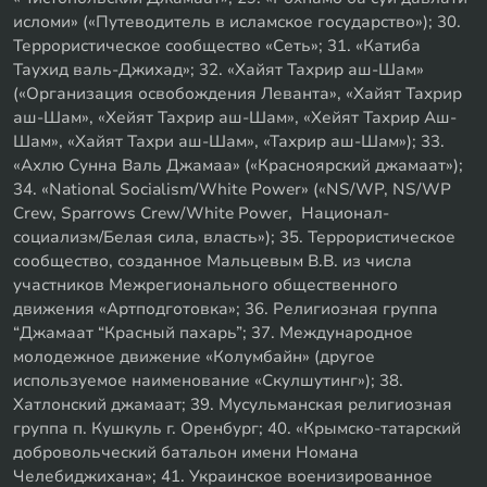
исломи» («Путеводитель в исламское государство»); 30.
Террористическое сообщество «Сеть»; 31. «Катиба
Таухид валь-Джихад»; 32. «Хайят Тахрир аш-Шам»
(«Организация освобождения Леванта», «Хайят Тахрир
аш-Шам», «Хейят Тахрир аш-Шам», «Хейят Тахрир Аш-
Шам», «Хайят Тахри аш-Шам», «Тахрир аш-Шам»); 33.
«Ахлю Сунна Валь Джамаа» («Красноярский джамаат»);
34. «National Socialism/White Power» («NS/WP, NS/WP
Crew, Sparrows Crew/White Power, Национал-
социализм/Белая сила, власть»); 35. Террористическое
сообщество, созданное Мальцевым В.В. из числа
участников Межрегионального общественного
движения «Артподготовка»; 36. Религиозная группа
“Джамаат “Красный пахарь”; 37. Международное
молодежное движение «Колумбайн» (другое
используемое наименование «Скулшутинг»); 38.
Хатлонский джамаат; 39. Мусульманская религиозная
группа п. Кушкуль г. Оренбург; 40. «Крымско-татарский
добровольческий батальон имени Номана
Челебиджихана»; 41. Украинское военизированное