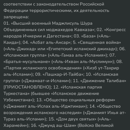
соответствии с законодательством Российской
Федерации террористическими, их деятельность
запрещена:
01. «Высший военный Маджлисуль Шура
Объединенных сил моджахедов Кавказа»; 02. «Конгресс
народов Ичкерии и Дагестана»; 03. «База» («Аль-
Каида»); 04. «Асбат аль-Ансар»; 5. «Священная война»
(«Аль-Джихад» или «Египетский исламский джихад»); 06.
«Исламская группа» («Аль-Гамаа аль-Исламия»); 07.
«Братья-мусульмане» («Аль-Ихван аль-Муслимун»); 08.
«Партия исламского освобождения» («Хизб ут-Тахрир
аль-Ислами»); 09. «Лашкар-И-Тайба»; 10. «Исламская
группа» («Джамаат-и-Ислами»); 11. «Движение Талибан»
[ПРИОСТАНОВЛЕНО]; 12. «Исламская партия
Туркестана» (бывшее «Исламское движение
Узбекистана»); 13. «Общество социальных реформ»
(«Джамият аль-Ислах аль-Иджтимаи»); 14. «Общество
возрождения исламского наследия» («Джамият Ихья ат-
Тураз аль-Ислами»); 15. «Дом двух святых» («Аль-
Харамейн»); 16. «Джунд аш-Шам» (Войско Великой