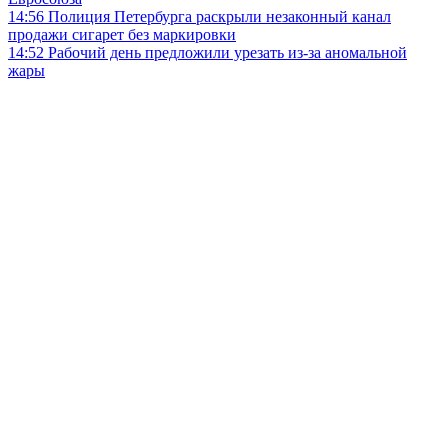
14:56
Полиция Петербурга раскрыли незаконный канал
продажи сигарет без маркировки
14:52
Рабочий день предложили урезать из-за аномальной
жары