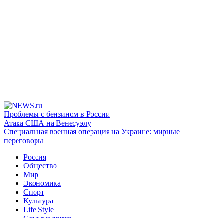
Проблемы с бензином в России
Атака США на Венесуэлу
Специальная военная операция на Украине: мирные
переговоры
Россия
Общество
Мир
Экономика
Спорт
Культура
Life Style