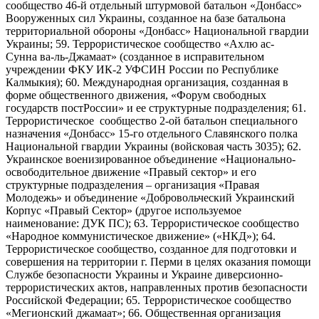
сообщество 46-й отдельный штурмовой батальон «Донбасс»
Вооруженных сил Украины, созданное на базе батальона
территориальной обороны «Донбасс» Национальной гвардии
Украины; 59. Террористическое сообщество «Ахлю ас-
Сунна ва-ль-Джамаат» (созданное в исправительном
учреждении ФКУ ИК-2 УФСИН России по Республике
Калмыкия); 60. Международная организация, созданная в
форме общественного движения, «Форум свободных
государств постРоссии» и ее структурные подразделения; 61.
Террористическое сообщество 2-ой батальон специального
назначения «Донбасс» 15-го отдельного Славянского полка
Национальной гвардии Украины (войсковая часть 3035); 62.
Украинское военизированное объединение «Национально-
освободительное движение «Правый сектор» и его
структурные подразделения – организация «Правая
Молодежь» и объединение «Добровольческий Украинский
Корпус «Правый Сектор» (другое используемое
наименование: ДУК ПС); 63. Террористическое сообщество
«Народное коммунистическое движение» («НКД»); 64.
Террористическое сообщество, созданное для подготовки и
совершения на территории г. Перми в целях оказания помощи
Службе безопасности Украины и Украине диверсионно-
террористических актов, направленных против безопасности
Российской Федерации; 65. Террористическое сообщество
«Мегионский джамаат»; 66. Общественная организация