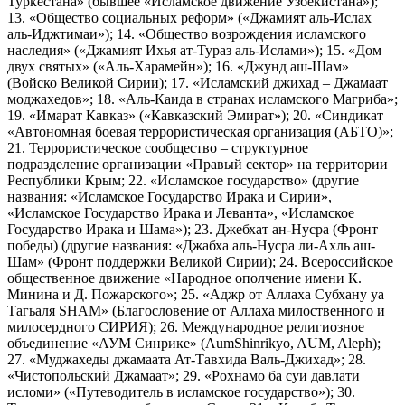
Туркестана» (бывшее «Исламское движение Узбекистана»);
13. «Общество социальных реформ» («Джамият аль-Ислах
аль-Иджтимаи»); 14. «Общество возрождения исламского
наследия» («Джамият Ихья ат-Тураз аль-Ислами»); 15. «Дом
двух святых» («Аль-Харамейн»); 16. «Джунд аш-Шам»
(Войско Великой Сирии); 17. «Исламский джихад – Джамаат
моджахедов»; 18. «Аль-Каида в странах исламского Магриба»;
19. «Имарат Кавказ» («Кавказский Эмират»); 20. «Синдикат
«Автономная боевая террористическая организация (АБТО)»;
21. Террористическое сообщество – структурное
подразделение организации «Правый сектор» на территории
Республики Крым; 22. «Исламское государство» (другие
названия: «Исламское Государство Ирака и Сирии»,
«Исламское Государство Ирака и Леванта», «Исламское
Государство Ирака и Шама»); 23. Джебхат ан-Нусра (Фронт
победы) (другие названия: «Джабха аль-Нусра ли-Ахль аш-
Шам» (Фронт поддержки Великой Сирии); 24. Всероссийское
общественное движение «Народное ополчение имени К.
Минина и Д. Пожарского»; 25. «Аджр от Аллаха Субхану уа
Тагьаля SHAM» (Благословение от Аллаха милоственного и
милосердного СИРИЯ); 26. Международное религиозное
объединение «АУМ Синрике» (AumShinrikyo, AUM, Aleph);
27. «Муджахеды джамаата Ат-Тавхида Валь-Джихад»; 28.
«Чистопольский Джамаат»; 29. «Рохнамо ба суи давлати
исломи» («Путеводитель в исламское государство»); 30.