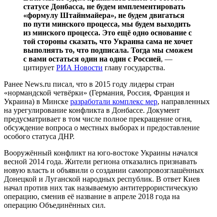
статусе Донбасса, не будем имплементировать
«формулу Штайнмайера», не будем двигаться
по пути минского процесса, мы будем выходить
из минского процесса. Это ещё одно основание с
той стороны сказать, что Украина сама не хочет
выполнять то, что подписала. Тогда мы сможем
с вами остаться один на один с Россией
, —
цитирует
РИА Новости
главу государства.
Ранее News.ru писал, что в 2015 году лидеры стран
«нормандской четвёрки» (Германия, Россия, Франция и
Украина) в Минске
разработали комплекс мер
, направленных
на урегулирование конфликта в Донбассе. Документ
предусматривает в том числе полное прекращение огня,
обсуждение вопроса о местных выборах и предоставление
особого статуса ДНР.
Вооружённый конфликт на юго-востоке Украины начался
весной 2014 года. Жители региона отказались признавать
новую власть и объявили о создании самопровозглашённых
Донецкой и Луганской народных республик. В ответ Киев
начал против них так называемую антитеррористическую
операцию, сменив её название в апреле 2018 года на
операцию Объединённых сил.