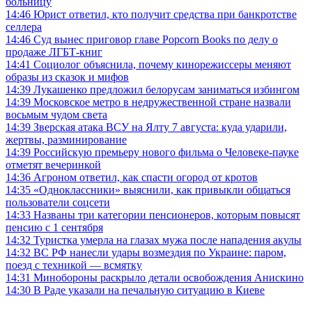
больницу
14:46
Юрист ответил, кто получит средства при банкротстве
селлера
14:46
Суд вынес приговор главе Popcorn Books по делу о
продаже ЛГБТ-книг
14:41
Социолог объяснила, почему кинорежиссеры меняют
образы из сказок и мифов
14:39
Лукашенко предложил белорусам заниматься избингом
14:39
Московское метро в недружественной стране назвали
восьмым чудом света
14:39
Зверская атака ВСУ на Ялту 7 августа: куда ударили,
жертвы, разминирование
14:39
Российскую премьеру нового фильма о Человеке-пауке
отметят вечеринкой
14:36
Агроном ответил, как спасти огород от кротов
14:35
«Одноклассники» выяснили, как привыкли общаться
пользователи соцсети
14:33
Названы три категории пенсионеров, которым повысят
пенсию с 1 сентября
14:32
Туристка умерла на глазах мужа после нападения акулы
14:32
ВС РФ нанесли удары возмездия по Украине: паром,
поезд с техникой — всмятку
14:31
Минобороны раскрыло детали освобождения Анискино
14:30
В Раде указали на печальную ситуацию в Киеве