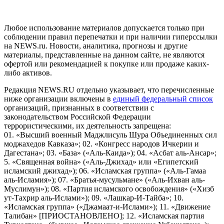
пользователей сети "Интернет", находящихся на территории
Российской Федерации)
Любое использование материалов допускается только при
соблюдении правил перепечатки и при наличии гиперссылки
на NEWS.ru. Новости, аналитика, прогнозы и другие
материалы, представленные на данном сайте, не являются
офертой или рекомендацией к покупке или продаже каких-
либо активов.
Редакция NEWS.RU отдельно указывает, что перечисленные
ниже организации включены в
единый федеральный список
организаций, признанных в соответствии с
законодательством Российской Федерации
террористическими, их деятельность запрещена:
01. «Высший военный Маджлисуль Шура Объединенных сил
моджахедов Кавказа»; 02. «Конгресс народов Ичкерии и
Дагестана»; 03. «База» («Аль-Каида»); 04. «Асбат аль-Ансар»;
5. «Священная война» («Аль-Джихад» или «Египетский
исламский джихад»); 06. «Исламская группа» («Аль-Гамаа
аль-Исламия»); 07. «Братья-мусульмане» («Аль-Ихван аль-
Муслимун»); 08. «Партия исламского освобождения» («Хизб
ут-Тахрир аль-Ислами»); 09. «Лашкар-И-Тайба»; 10.
«Исламская группа» («Джамаат-и-Ислами»); 11. «Движение
Талибан» [ПРИОСТАНОВЛЕНО]; 12. «Исламская партия