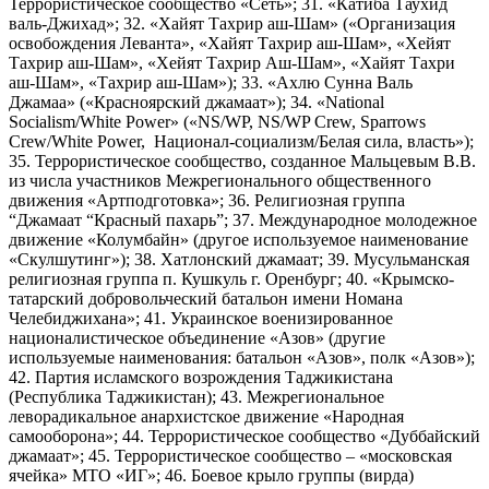
Террористическое сообщество «Сеть»; 31. «Катиба Таухид
валь-Джихад»; 32. «Хайят Тахрир аш-Шам» («Организация
освобождения Леванта», «Хайят Тахрир аш-Шам», «Хейят
Тахрир аш-Шам», «Хейят Тахрир Аш-Шам», «Хайят Тахри
аш-Шам», «Тахрир аш-Шам»); 33. «Ахлю Сунна Валь
Джамаа» («Красноярский джамаат»); 34. «National
Socialism/White Power» («NS/WP, NS/WP Crew, Sparrows
Crew/White Power, Национал-социализм/Белая сила, власть»);
35. Террористическое сообщество, созданное Мальцевым В.В.
из числа участников Межрегионального общественного
движения «Артподготовка»; 36. Религиозная группа
“Джамаат “Красный пахарь”; 37. Международное молодежное
движение «Колумбайн» (другое используемое наименование
«Скулшутинг»); 38. Хатлонский джамаат; 39. Мусульманская
религиозная группа п. Кушкуль г. Оренбург; 40. «Крымско-
татарский добровольческий батальон имени Номана
Челебиджихана»; 41. Украинское военизированное
националистическое объединение «Азов» (другие
используемые наименования: батальон «Азов», полк «Азов»);
42. Партия исламского возрождения Таджикистана
(Республика Таджикистан); 43. Межрегиональное
леворадикальное анархистское движение «Народная
самооборона»; 44. Террористическое сообщество «Дуббайский
джамаат»; 45. Террористическое сообщество – «московская
ячейка» МТО «ИГ»; 46. Боевое крыло группы (вирда)