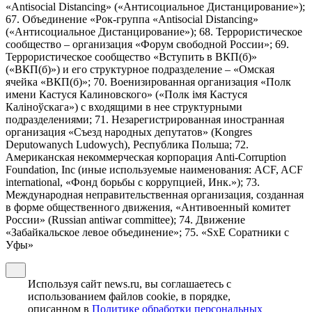
«Antisocial Distancing» («Антисоциальное Дистанцирование»);
67. Объединение «Рок-группа «Antisocial Distancing»
(«Антисоциальное Дистанцирование»); 68. Террористическое
сообщество – организация «Форум свободной России»; 69.
Террористическое сообщество «Вступить в ВКП(б)»
(«ВКП(б)») и его структурное подразделение – «Омская
ячейка «ВКП(б)»; 70. Военизированная организация «Полк
имени Кастуся Калиновского» («Полк iмя Кастуся
Калiноўскага») с входящими в нее структурными
подразделениями; 71. Незарегистрированная иностранная
организация «Съезд народных депутатов» (Kongres
Deputowanych Ludowych), Республика Польша; 72.
Американская некоммерческая корпорация Anti-Corruption
Foundation, Inc (иные используемые наименования: ACF, ACF
international, «Фонд борьбы с коррупцией, Инк.»); 73.
Международная неправительственная организация, созданная
в форме общественного движения, «Антивоенный комитет
России» (Russian antiwar committee); 74. Движение
«Забайкальское левое объединение»; 75. «SxE Соратники с
Уфы»
Используя сайт news.ru, вы соглашаетесь с
использованием файлов cookie, в порядке,
описанном в
Политике обработки персональных