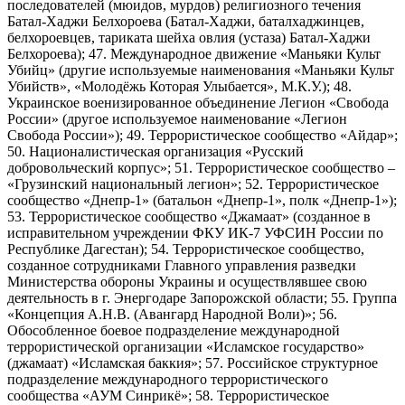
последователей (мюидов, мурдов) религиозного течения
Батал-Хаджи Белхороева (Батал-Хаджи, баталхаджинцев,
белхороевцев, тариката шейха овлия (устаза) Батал-Хаджи
Белхороева); 47. Международное движение «Маньяки Культ
Убийц» (другие используемые наименования «Маньяки Культ
Убийств», «Молодёжь Которая Улыбается», М.К.У.); 48.
Украинское военизированное объединение Легион «Свобода
России» (другое используемое наименование «Легион
Свобода России»); 49. Террористическое сообщество «Айдар»;
50. Националистическая организация «Русский
добровольческий корпус»; 51. Террористическое сообщество –
«Грузинский национальный легион»; 52. Террористическое
сообщество «Днепр-1» (батальон «Днепр-1», полк «Днепр-1»);
53. Террористическое сообщество «Джамаат» (созданное в
исправительном учреждении ФКУ ИК-7 УФСИН России по
Республике Дагестан); 54. Террористическое сообщество,
созданное сотрудниками Главного управления разведки
Министерства обороны Украины и осуществлявшее свою
деятельность в г. Энергодаре Запорожской области; 55. Группа
«Концепция А.Н.В. (Авангард Народной Воли)»; 56.
Обособленное боевое подразделение международной
террористической организации «Исламское государство»
(джамаат) «Исламская баккия»; 57. Российское структурное
подразделение международного террористического
сообщества «АУМ Синрикё»; 58. Террористическое