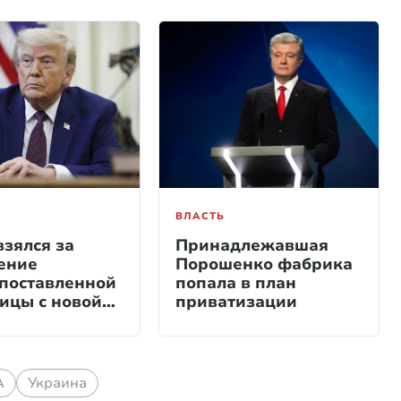
ВЛАСТЬ
взялся за
Принадлежавшая
ение
Порошенко фабрика
поставленной
попала в план
ицы с новой
приватизации
А
Украина