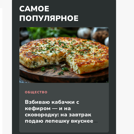
САМОЕ
ПОПУЛЯРНОЕ
ОБЩЕСТВО
Взбиваю кабачки с
кефиром — и на
сковородку: на завтрак
подаю лепешку вкуснее
пиццы и без дрожжей