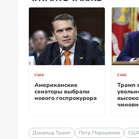
США
США
Американские
Трамп 
сенаторы выбрали
увольн
нового госпрокурора
высоко
чиновн
силой
Дональд Трамп
Петр Порошенко
СШ