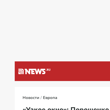
а Венесуэлу
Специальная во
Новости
Европа
«Узкое окно»: Порошенко