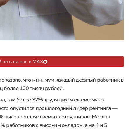
тесь на нас в MAX
оказало, что минимум каждый десятый работник в
ц более 100 тысяч рублей.
ка, там более 32% трудящихся ежемесячно
 место опустился прошлогодний лидер рейтинга —
7% высокооплачиваемых сотрудников. Москва
4% работников с высоким окладом, а на 4 и 5