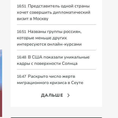
Представитель одной страны
16:51
хочет совершить дипломатический
визит в Москву
Названы группы россиян,
16:51
которые меньше других
интересуются онлайн-курсами
В США показали уникальные
16:48
кадры с поверхности Солнца
Раскрыто число жертв
16:47
миграционного кризиса в Сеуте
«Это конец всего»:
ДАЛЬШЕ
"Ее больше нет". В
Захарова
«В
США сделали
прокомментировал
сп
тревожное
а фестиваль в
пр
заявление о России
Юрмале
со