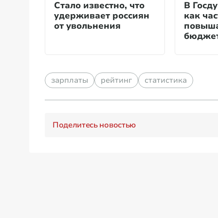
Стало известно, что
В Госду
удерживает россиян
как ча
от увольнения
повыша
бюдже
зарплаты
рейтинг
статистика
Поделитесь новостью