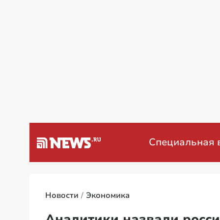
а Венесуэлу
Специальная военн
Новости
Экономика
Аналитики назвали росси