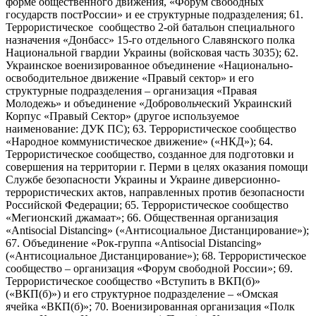
форме общественного движения, «Форум свободных
государств постРоссии» и ее структурные подразделения; 61.
Террористическое сообщество 2-ой батальон специального
назначения «Донбасс» 15-го отдельного Славянского полка
Национальной гвардии Украины (войсковая часть 3035); 62.
Украинское военизированное объединение «Национально-
освободительное движение «Правый сектор» и его
структурные подразделения – организация «Правая
Молодежь» и объединение «Добровольческий Украинский
Корпус «Правый Сектор» (другое используемое
наименование: ДУК ПС); 63. Террористическое сообщество
«Народное коммунистическое движение» («НКД»); 64.
Террористическое сообщество, созданное для подготовки и
совершения на территории г. Перми в целях оказания помощи
Службе безопасности Украины и Украине диверсионно-
террористических актов, направленных против безопасности
Российской Федерации; 65. Террористическое сообщество
«Мегионский джамаат»; 66. Общественная организация
«Antisocial Distancing» («Антисоциальное Дистанцирование»);
67. Объединение «Рок-группа «Antisocial Distancing»
(«Антисоциальное Дистанцирование»); 68. Террористическое
сообщество – организация «Форум свободной России»; 69.
Террористическое сообщество «Вступить в ВКП(б)»
(«ВКП(б)») и его структурное подразделение – «Омская
ячейка «ВКП(б)»; 70. Военизированная организация «Полк