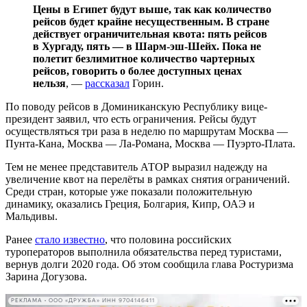
Цены в Египет будут выше, так как количество
рейсов будет крайне несущественным. В стране
действует ограничительная квота: пять рейсов
в Хургаду, пять — в Шарм-эш-Шейх. Пока не
полетит безлимитное количество чартерных
рейсов, говорить о более доступных ценах
нельзя
, —
рассказал
Горин.
По поводу рейсов в Доминиканскую Республику вице-
президент заявил, что есть ограничения. Рейсы будут
осуществляться три раза в неделю по маршрутам Москва —
Пунта-Кана, Москва — Ла-Романа, Москва — Пуэрто-Плата.
Тем не менее представитель АТОР выразил надежду на
увеличение квот на перелёты в рамках снятия ограничений.
Среди стран, которые уже показали положительную
динамику, оказались Греция, Болгария, Кипр, ОАЭ и
Мальдивы.
Ранее
стало известно
, что половина российских
туроператоров выполнила обязательства перед туристами,
вернув долги 2020 года. Об этом сообщила глава Ростуризма
Зарина Догузова.
РЕКЛАМА • ООО «ДРУЖБА» ИНН 9704146411