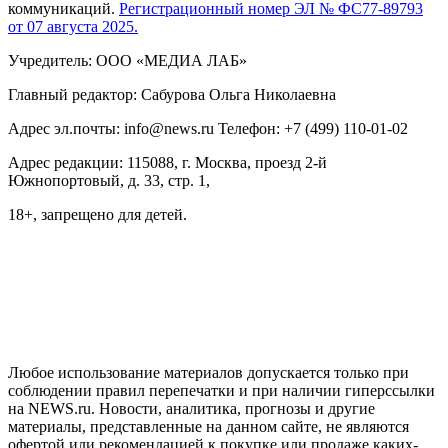
коммуникаций.
Регистрационный номер ЭЛ № ФС77-89793
от 07 августа 2025.
Учредитель: ООО «МЕДИА ЛАБ»
Главный редактор: Сабурова Ольга Николаевна
Адрес эл.почты: info@news.ru Телефон: +7 (499) 110-01-02
Адрес редакции: 115088, г. Москва, проезд 2-й
Южнопортовый, д. 33, стр. 1,
18+, запрещено для детей.
На информационном ресурсе NEWS.RU применяются
рекомендательные технологии (информационные технологии
предоставления информации на основе сбора, систематизации
и анализа сведений, относящихся к предпочтениям
пользователей сети "Интернет", находящихся на территории
Российской Федерации)
Любое использование материалов допускается только при
соблюдении правил перепечатки и при наличии гиперссылки
на NEWS.ru. Новости, аналитика, прогнозы и другие
материалы, представленные на данном сайте, не являются
офертой или рекомендацией к покупке или продаже каких-