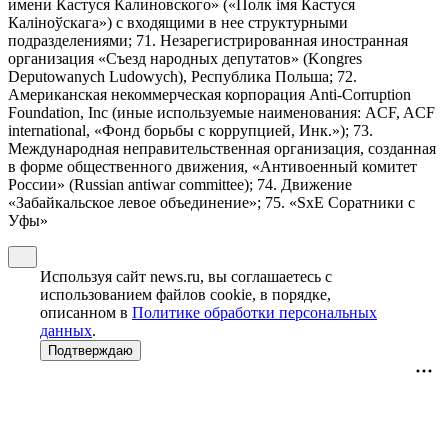
имени Кастуся Калиновского» («Полк iмя Кастуся
Калiноўскага») с входящими в нее структурными
подразделениями; 71. Незарегистрированная иностранная
организация «Съезд народных депутатов» (Kongres
Deputowanych Ludowych), Республика Польша; 72.
Американская некоммерческая корпорация Anti-Corruption
Foundation, Inc (иные используемые наименования: ACF, ACF
international, «Фонд борьбы с коррупцией, Инк.»); 73.
Международная неправительственная организация, созданная
в форме общественного движения, «Антивоенный комитет
России» (Russian antiwar committee); 74. Движение
«Забайкальское левое объединение»; 75. «SxE Соратники с
Уфы»
Используя сайт news.ru, вы соглашаетесь с
использованием файлов cookie, в порядке,
описанном в
Политике обработки персональных
данных
.
Подтверждаю