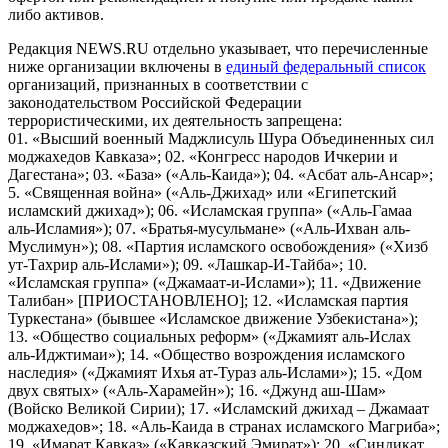
либо активов.
Редакция NEWS.RU отдельно указывает, что перечисленные
ниже организации включены в
единый федеральный список
организаций, признанных в соответствии с
законодательством Российской Федерации
террористическими, их деятельность запрещена:
01. «Высший военный Маджлисуль Шура Объединенных сил
моджахедов Кавказа»; 02. «Конгресс народов Ичкерии и
Дагестана»; 03. «База» («Аль-Каида»); 04. «Асбат аль-Ансар»;
5. «Священная война» («Аль-Джихад» или «Египетский
исламский джихад»); 06. «Исламская группа» («Аль-Гамаа
аль-Исламия»); 07. «Братья-мусульмане» («Аль-Ихван аль-
Муслимун»); 08. «Партия исламского освобождения» («Хизб
ут-Тахрир аль-Ислами»); 09. «Лашкар-И-Тайба»; 10.
«Исламская группа» («Джамаат-и-Ислами»); 11. «Движение
Талибан» [ПРИОСТАНОВЛЕНО]; 12. «Исламская партия
Туркестана» (бывшее «Исламское движение Узбекистана»);
13. «Общество социальных реформ» («Джамият аль-Ислах
аль-Иджтимаи»); 14. «Общество возрождения исламского
наследия» («Джамият Ихья ат-Тураз аль-Ислами»); 15. «Дом
двух святых» («Аль-Харамейн»); 16. «Джунд аш-Шам»
(Войско Великой Сирии); 17. «Исламский джихад – Джамаат
моджахедов»; 18. «Аль-Каида в странах исламского Магриба»;
19. «Имарат Кавказ» («Кавказский Эмират»); 20. «Синдикат