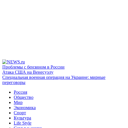
Проблемы с бензином в России
Атака США на Венесуэлу
Специальная военная операция на Украине: мирные
переговоры
Россия
Общество
Мир
Экономика
Спорт
Культура
Life Style