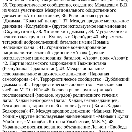
35. Террористическое сообщество, созданное Мальцевым В.В.
из числа участников Межрегионального общественного
движения «Артподготовка»; 36. Религиозная группа
“Джамаат “Красный пахарь”; 37. Международное молодежное
движение «Колумбайн» (другое используемое наименование
«Скулшутинг»); 38. Хатлонский джамаат; 39. Мусульманская
религиозная группа п. Кушкуль г. Оренбург; 40. «Крымско-
татарский добровольческий батальон имени Номана
Челебиджихана»; 41. Украинское военизированное
националистическое объединение «Азов» (другие
используемые наименования: батальон «Азов», полк «Азов»);
42. Партия исламского возрождения Таджикистана
(Республика Таджикистан); 43. Межрегиональное
леворадикальное анархистское движение «Народная
самооборона»; 44. Террористическое сообщество «Дуббайский
джамаат»; 45. Террористическое сообщество – «московская
ячейка» МТО «ИГ»; 46. Боевое крыло группы (вирда)
последователей (мюидов, мурдов) религиозного течения
Батал-Хаджи Белхороева (Батал-Хаджи, баталхаджинцев,
белхороевцев, тариката шейха овлия (устаза) Батал-Хаджи
Белхороева); 47. Международное движение «Маньяки Культ
Убийц» (другие используемые наименования «Маньяки Культ
Убийств», «Молодёжь Которая Улыбается», М.К.У.); 48.
Украинское военизированное объединение Легион «Свобода