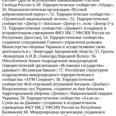
России» (другое используемое наименование «Легион
Свобода России»); 49. Террористическое сообщество «Айдар»;
50. Националистическая организация «Русский
добровольческий корпус»; 51. Террористическое сообщество –
«Грузинский национальный легион»; 52. Террористическое
сообщество «Днепр-1» (батальон «Днепр-1», полк «Днепр-1»);
53. Террористическое сообщество «Джамаат» (созданное в
исправительном учреждении ФКУ ИК-7 УФСИН России по
Республике Дагестан); 54. Террористическое сообщество,
созданное сотрудниками Главного управления разведки
Министерства обороны Украины и осуществлявшее свою
деятельность в г. Энергодаре Запорожской области; 55. Группа
«Концепция А.Н.В. (Авангард Народной Воли)»; 56.
Обособленное боевое подразделение международной
террористической организации «Исламское государство»
(джамаат) «Исламская баккия»; 57. Российское структурное
подразделение международного террористического
сообщества «АУМ Синрикё»; 58. Террористическое
сообщество 46-й отдельный штурмовой батальон «Донбасс»
Вооруженных сил Украины, созданное на базе батальона
территориальной обороны «Донбасс» Национальной гвардии
Украины; 59. Террористическое сообщество «Ахлю ас-
Сунна ва-ль-Джамаат» (созданное в исправительном
учреждении ФКУ ИК-2 УФСИН России по Республике
Калмыкия); 60. Международная организация, созданная в