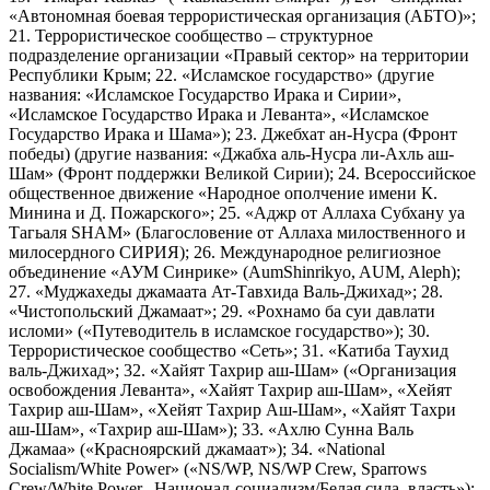
«Автономная боевая террористическая организация (АБТО)»;
21. Террористическое сообщество – структурное
подразделение организации «Правый сектор» на территории
Республики Крым; 22. «Исламское государство» (другие
названия: «Исламское Государство Ирака и Сирии»,
«Исламское Государство Ирака и Леванта», «Исламское
Государство Ирака и Шама»); 23. Джебхат ан-Нусра (Фронт
победы) (другие названия: «Джабха аль-Нусра ли-Ахль аш-
Шам» (Фронт поддержки Великой Сирии); 24. Всероссийское
общественное движение «Народное ополчение имени К.
Минина и Д. Пожарского»; 25. «Аджр от Аллаха Субхану уа
Тагьаля SHAM» (Благословение от Аллаха милоственного и
милосердного СИРИЯ); 26. Международное религиозное
объединение «АУМ Синрике» (AumShinrikyo, AUM, Aleph);
27. «Муджахеды джамаата Ат-Тавхида Валь-Джихад»; 28.
«Чистопольский Джамаат»; 29. «Рохнамо ба суи давлати
исломи» («Путеводитель в исламское государство»); 30.
Террористическое сообщество «Сеть»; 31. «Катиба Таухид
валь-Джихад»; 32. «Хайят Тахрир аш-Шам» («Организация
освобождения Леванта», «Хайят Тахрир аш-Шам», «Хейят
Тахрир аш-Шам», «Хейят Тахрир Аш-Шам», «Хайят Тахри
аш-Шам», «Тахрир аш-Шам»); 33. «Ахлю Сунна Валь
Джамаа» («Красноярский джамаат»); 34. «National
Socialism/White Power» («NS/WP, NS/WP Crew, Sparrows
Crew/White Power, Национал-социализм/Белая сила, власть»);