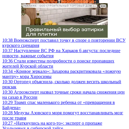
РЕКЛАМА • ООО СТРОИТЕЛЬНЫЙ ТОРГОВЫЙ ДОМ «ПЕТРОВИЧ», ИНН 7802348846
10:38
Военэксперт поставил точку в споре о повторении ВСУ
курского сценария
10:37
Наступление ВС РФ на Харьков 6 августа: последние
новости, важные события
10:36
Стали известны подробности о поиске пропавших
жителей Курской области
10:34
«Кривое зеркало»: Захарова раскритиковала «ложную
мантру» мэра Хиросимы
10:30
Ортопед объяснила, сколько должен весить школьный
рюкзак
10:30
Агроэксперт назвал точные сроки начала снижения цен
на сахар в России
10:29
Трамп спас маленького ребенка от «превращения в
Байдена»
10:28
Медузы Азовского моря помогут восстанавливать мозг
после травм
10:27
«Наткнулись на кого-то»: эксперт о пропаже
Усольцевых в сибирской тайге