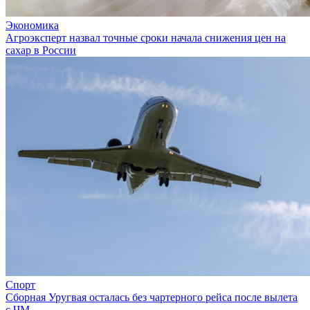
Экономика
Агроэксперт назвал точные сроки начала снижения цен на
сахар в России
Спорт
Сборная Уругвая осталась без чартерного рейса после вылета
с ЧМ