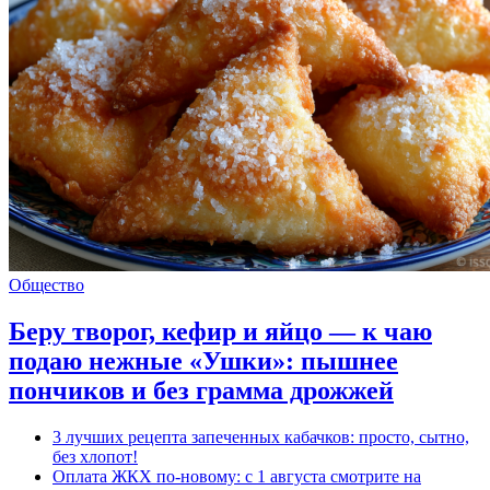
Общество
Беру творог, кефир и яйцо — к чаю
подаю нежные «Ушки»: пышнее
пончиков и без грамма дрожжей
3 лучших рецепта запеченных кабачков: просто, сытно,
без хлопот!
Оплата ЖКХ по-новому: с 1 августа смотрите на