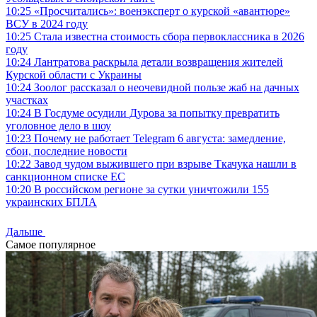
10:25
«Просчитались»: военэксперт о курской «авантюре»
ВСУ в 2024 году
10:25
Стала известна стоимость сбора первоклассника в 2026
году
10:24
Лантратова раскрыла детали возвращения жителей
Курской области с Украины
10:24
Зоолог рассказал о неочевидной пользе жаб на дачных
участках
10:24
В Госдуме осудили Дурова за попытку превратить
уголовное дело в шоу
10:23
Почему не работает Telegram 6 августа: замедление,
сбои, последние новости
10:22
Завод чудом выжившего при взрыве Ткачука нашли в
санкционном списке ЕС
10:20
В российском регионе за сутки уничтожили 155
украинских БПЛА
Дальше
Самое популярное