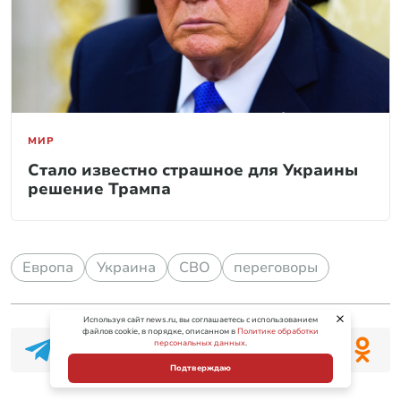
МИР
Стало известно страшное для Украины
решение Трампа
Европа
Украина
СВО
переговоры
Используя сайт news.ru, вы соглашаетесь с использованием
файлов cookie, в порядке, описанном в
Политике обработки
персональных данных
.
Подтверждаю