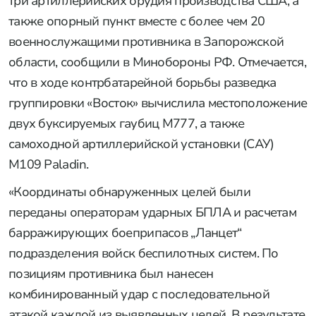
три артиллерийских орудия производства США, а
также опорный пункт вместе с более чем 20
военнослужащими противника в Запорожской
области, сообщили в Минобороны РФ. Отмечается,
что в ходе контрбатарейной борьбы разведка
группировки «Восток» вычислила местоположение
двух буксируемых гаубиц M777, а также
самоходной артиллерийской установки (САУ)
M109 Paladin.
«Координаты обнаруженных целей были
переданы операторам ударных БПЛА и расчетам
барражирующих боеприпасов „Ланцет“
подразделения войск беспилотных систем. По
позициям противника был нанесен
комбинированный удар с последовательной
атакой каждой из выявленных целей. В результате