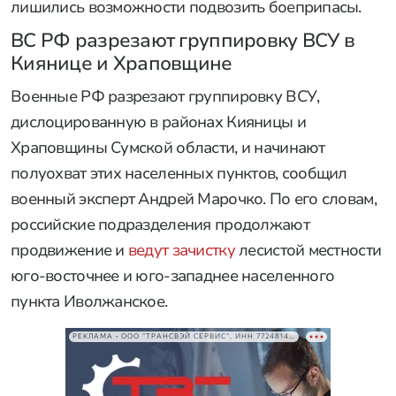
лишились возможности подвозить боеприпасы.
ВС РФ разрезают группировку ВСУ в
Киянице и Храповщине
Военные РФ разрезают группировку ВСУ,
дислоцированную в районах Кияницы и
Храповщины Сумской области, и начинают
полуохват этих населенных пунктов, сообщил
военный эксперт Андрей Марочко. По его словам,
российские подразделения продолжают
продвижение и
ведут зачистку
лесистой местности
юго-восточнее и юго-западнее населенного
пункта Иволжанское.
РЕКЛАМА • ООО "ТРАНСВЭЙ СЕРВИС", ИНН 7724814198