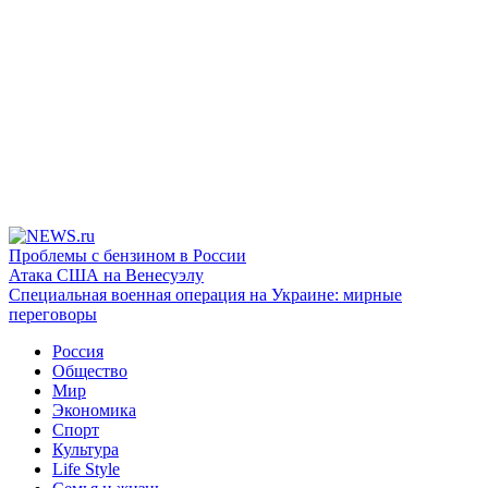
Проблемы с бензином в России
Атака США на Венесуэлу
Специальная военная операция на Украине: мирные
переговоры
Россия
Общество
Мир
Экономика
Спорт
Культура
Life Style