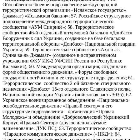
Обособленное боевое подразделение международной
террористической организации «Исламское государство»
(джамаат) «Исламская баккия»; 57. Российское структурное
подразделение международного террористического
сообщества «АУМ Синрикё»; 58. Террористическое
сообщество 46-й отдельный штурмовой батальон «Донбасс»
Вооруженных сил Украины, созданное на базе батальона
территориальной обороны «Донбасс» Национальной гвардии
Украины; 59. Террористическое сообщество «Ахлю ас-
Сунна ва-ль-Джамаат» (созданное в исправительном
учреждении ФКУ ИК-2 УФСИН России по Республике
Калмыкия); 60. Международная организация, созданная в
форме общественного движения, «Форум свободных
государств постРоссии» и ее структурные подразделения; 61.
Террористическое сообщество 2-ой батальон специального
назначения «Донбасс» 15-го отдельного Славянского полка
Национальной гвардии Украины (войсковая часть 3035); 62.
Украинское военизированное объединение «Национально-
освободительное движение «Правый сектор» и его
структурные подразделения – организация «Правая
Молодежь» и объединение «Добровольческий Украинский
Корпус «Правый Сектор» (другое используемое
наименование: ДУК ПС); 63. Террористическое сообщество
«Народное коммунистическое движение» («НКД»); 64.
Террористическое сообщество, созданное для подготовки и