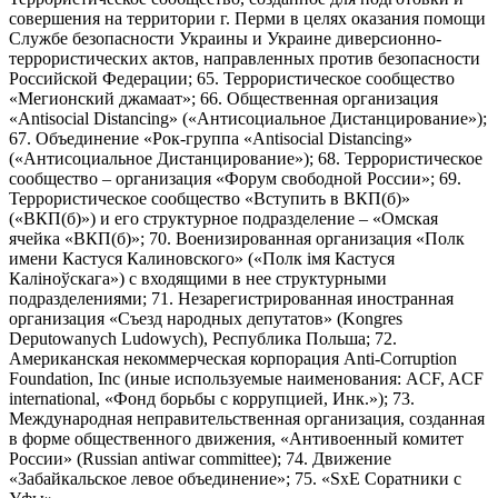
совершения на территории г. Перми в целях оказания помощи
Службе безопасности Украины и Украине диверсионно-
террористических актов, направленных против безопасности
Российской Федерации; 65. Террористическое сообщество
«Мегионский джамаат»; 66. Общественная организация
«Antisocial Distancing» («Антисоциальное Дистанцирование»);
67. Объединение «Рок-группа «Antisocial Distancing»
(«Антисоциальное Дистанцирование»); 68. Террористическое
сообщество – организация «Форум свободной России»; 69.
Террористическое сообщество «Вступить в ВКП(б)»
(«ВКП(б)») и его структурное подразделение – «Омская
ячейка «ВКП(б)»; 70. Военизированная организация «Полк
имени Кастуся Калиновского» («Полк iмя Кастуся
Калiноўскага») с входящими в нее структурными
подразделениями; 71. Незарегистрированная иностранная
организация «Съезд народных депутатов» (Kongres
Deputowanych Ludowych), Республика Польша; 72.
Американская некоммерческая корпорация Anti-Corruption
Foundation, Inc (иные используемые наименования: ACF, ACF
international, «Фонд борьбы с коррупцией, Инк.»); 73.
Международная неправительственная организация, созданная
в форме общественного движения, «Антивоенный комитет
России» (Russian antiwar committee); 74. Движение
«Забайкальское левое объединение»; 75. «SxE Соратники с