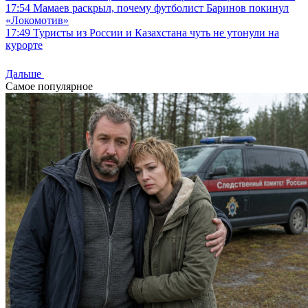
17:54
Мамаев раскрыл, почему футболист Баринов покинул
«Локомотив»
17:49
Туристы из России и Казахстана чуть не утонули на
курорте
Дальше
Самое популярное