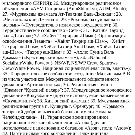
милосердного СИРИЯ); 26. Международное религиозное
объединение «АУМ Синрике» (AumShinrikyo, AUM, Aleph);
27. «Муджахеды джамаата Ат-Тавхида Валь-Джихад»; 28.
«Чистопольский Джамаат»; 29. «Рохнамо ба суи давлати
исломи» («Путеводитель в исламское государство»); 30.
Террористическое сообщество «Сеть»; 31. «Катиба Таухид
валь-Джихад»; 32. «Хайят Тахрир аш-Шам» («Организация
освобождения Леванта», «Хайят Тахрир аш-Шам», «Хейят
Тахрир аш-Шам», «Хейят Тахрир Аш-Шам», «Хайят Тахри
аш-Шам», «Тахрир аш-Шам»); 33. «Ахлю Сунна Валь
Джамаа» («Красноярский джамаат»); 34. «National
Socialism/White Power» («NS/WP, NS/WP Crew, Sparrows
Crew/White Power, Национал-социализм/Белая сила, власть»);
35. Террористическое сообщество, созданное Мальцевым В.В.
из числа участников Межрегионального общественного
движения «Артподготовка»; 36. Религиозная группа
“Джамаат “Красный пахарь”; 37. Международное молодежное
движение «Колумбайн» (другое используемое наименование
«Скулшутинг»); 38. Хатлонский джамаат; 39. Мусульманская
религиозная группа п. Кушкуль г. Оренбург; 40. «Крымско-
татарский добровольческий батальон имени Номана
Челебиджихана»; 41. Украинское военизированное
националистическое объединение «Азов» (другие
используемые наименования: батальон «Азов», полк «Азов»);
42. Партия исламского возрождения Таджикистана