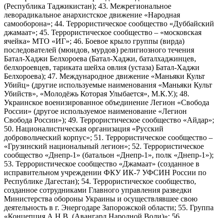
(Республика Таджикистан); 43. Межрегиональное
леворадикальное анархистское движение «Народная
самооборона»; 44. Террористическое сообщество «Дуббайский
джамаат»; 45. Террористическое сообщество – «московская
ячейка» МТО «ИГ»; 46. Боевое крыло группы (вирда)
последователей (мюидов, мурдов) религиозного течения
Батал-Хаджи Белхороева (Батал-Хаджи, баталхаджинцев,
белхороевцев, тариката шейха овлия (устаза) Батал-Хаджи
Белхороева); 47. Международное движение «Маньяки Культ
Убийц» (другие используемые наименования «Маньяки Культ
Убийств», «Молодёжь Которая Улыбается», М.К.У.); 48.
Украинское военизированное объединение Легион «Свобода
России» (другое используемое наименование «Легион
Свобода России»); 49. Террористическое сообщество «Айдар»;
50. Националистическая организация «Русский
добровольческий корпус»; 51. Террористическое сообщество –
«Грузинский национальный легион»; 52. Террористическое
сообщество «Днепр-1» (батальон «Днепр-1», полк «Днепр-1»);
53. Террористическое сообщество «Джамаат» (созданное в
исправительном учреждении ФКУ ИК-7 УФСИН России по
Республике Дагестан); 54. Террористическое сообщество,
созданное сотрудниками Главного управления разведки
Министерства обороны Украины и осуществлявшее свою
деятельность в г. Энергодаре Запорожской области; 55. Группа
«Концепция А.Н.В. (Авангард Народной Воли)»; 56.