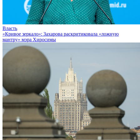
Власть
«Кривое зеркало»: Захарова раскритиковала «ложную
мантру» мэра Хиросимы