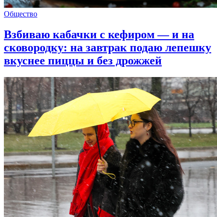
Общество
Взбиваю кабачки с кефиром — и на
сковородку: на завтрак подаю лепешку
вкуснее пиццы и без дрожжей