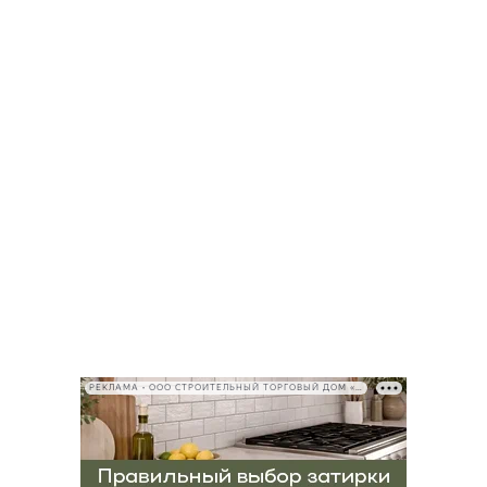
РЕКЛАМА • ООО СТРОИТЕЛЬНЫЙ ТОРГОВЫЙ ДОМ «ПЕТРОВИЧ», ИНН 7802348846