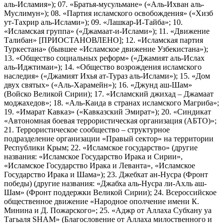
аль-Исламия»); 07. «Братья-мусульмане» («Аль-Ихван аль-
Муслимун»); 08. «Партия исламского освобождения» («Хизб
ут-Тахрир аль-Ислами»); 09. «Лашкар-И-Тайба»; 10.
«Исламская группа» («Джамаат-и-Ислами»); 11. «Движение
Талибан» [ПРИОСТАНОВЛЕНО]; 12. «Исламская партия
Туркестана» (бывшее «Исламское движение Узбекистана»);
13. «Общество социальных реформ» («Джамият аль-Ислах
аль-Иджтимаи»); 14. «Общество возрождения исламского
наследия» («Джамият Ихья ат-Тураз аль-Ислами»); 15. «Дом
двух святых» («Аль-Харамейн»); 16. «Джунд аш-Шам»
(Войско Великой Сирии); 17. «Исламский джихад – Джамаат
моджахедов»; 18. «Аль-Каида в странах исламского Магриба»;
19. «Имарат Кавказ» («Кавказский Эмират»); 20. «Синдикат
«Автономная боевая террористическая организация (АБТО)»;
21. Террористическое сообщество – структурное
подразделение организации «Правый сектор» на территории
Республики Крым; 22. «Исламское государство» (другие
названия: «Исламское Государство Ирака и Сирии»,
«Исламское Государство Ирака и Леванта», «Исламское
Государство Ирака и Шама»); 23. Джебхат ан-Нусра (Фронт
победы) (другие названия: «Джабха аль-Нусра ли-Ахль аш-
Шам» (Фронт поддержки Великой Сирии); 24. Всероссийское
общественное движение «Народное ополчение имени К.
Минина и Д. Пожарского»; 25. «Аджр от Аллаха Субхану уа
Тагьаля SHAM» (Благословение от Аллаха милоственного и