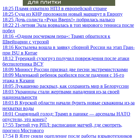
18:25
Пламя охватило НПЗ в европейской стране
18:25
Суда из КНР проложили новый маршрут в Европу
18:25
Дочь солиста «Руки Вверх!» побрилась налысо
18:22
21-летняя Эала ворвалась в топ мирового тенниса после
побед
18:16
«Одним росчерком пера»: Трамп обратился к
Швейцарии с угрозой
18:16
Костылева вошла в заявку сборной России на этап Гран-
при ISU в Китае
18:12
Турецкий сухогруз получил повреждения после атаки
беспилотника ВСУ
18:09
Минюст России признал две песни экстремистскими
18:09
Маленький ребенок разбился после падения с 16-го
этажа в Казани
18:05
Лукашенко раскрыл, как сохранить мир в Белоруссии
18:03
Украинцы стали жертвами нападения из-за своей
национальности
18:03
В Курской области начали бурить новые скважины из-за
нехватки воды
18:01
Снарядный голод: Трамп в панике — арсеналы НАТО
опустели, это конец?
17:55
Третий тур РПЛ: расписание матчей, где смотреть,
прогноз Мостового
17:54
В Ялте сняли оцепление после работы взрывотехников