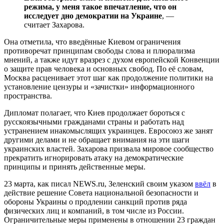
режима, у меня такое впечатление, что он
исследует дно демократии на Украине
, —
считает Захарова.
Она отметила, что введённые Киевом ограничения
противоречат принципам свободы слова и плюрализма
мнений, а также идут вразрез с духом европейской Конвенции
о защите прав человека и основных свобод. По её словам,
Москва расценивает этот шаг как продолжение политики на
установление цензуры и «зачистки» информационного
пространства.
Дипломат полагает, что Киев продолжает бороться с
русскоязычными гражданами страны и работать над
устранением инакомыслящих украинцев. Евросоюз же занят
другими делами и не обращает внимания на эти шаги
украинских властей. Захарова призвала мировое сообщество
прекратить игнорировать атаку на демократические
принципы и принять действенные меры.
23 марта, как писал NEWS.ru, Зеленский своим указом
ввёл
в
действие решение Совета национальной безопасности и
обороны Украины о продлении санкций против ряда
физических лиц и компаний, в том числе из России.
Ограничительные меры применены в отношении 23 граждан