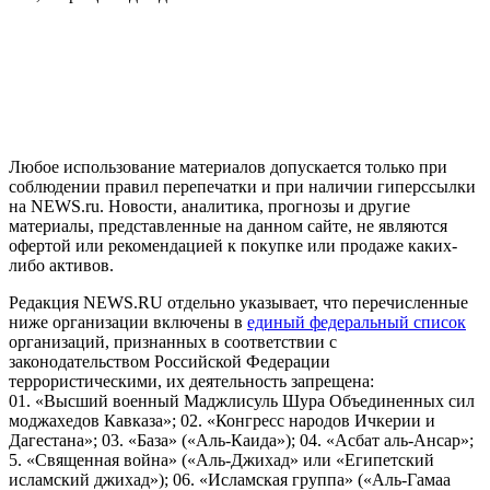
На информационном ресурсе NEWS.RU применяются
рекомендательные технологии (информационные технологии
предоставления информации на основе сбора, систематизации
и анализа сведений, относящихся к предпочтениям
пользователей сети "Интернет", находящихся на территории
Российской Федерации)
Любое использование материалов допускается только при
соблюдении правил перепечатки и при наличии гиперссылки
на NEWS.ru. Новости, аналитика, прогнозы и другие
материалы, представленные на данном сайте, не являются
офертой или рекомендацией к покупке или продаже каких-
либо активов.
Редакция NEWS.RU отдельно указывает, что перечисленные
ниже организации включены в
единый федеральный список
организаций, признанных в соответствии с
законодательством Российской Федерации
террористическими, их деятельность запрещена:
01. «Высший военный Маджлисуль Шура Объединенных сил
моджахедов Кавказа»; 02. «Конгресс народов Ичкерии и
Дагестана»; 03. «База» («Аль-Каида»); 04. «Асбат аль-Ансар»;
5. «Священная война» («Аль-Джихад» или «Египетский
исламский джихад»); 06. «Исламская группа» («Аль-Гамаа