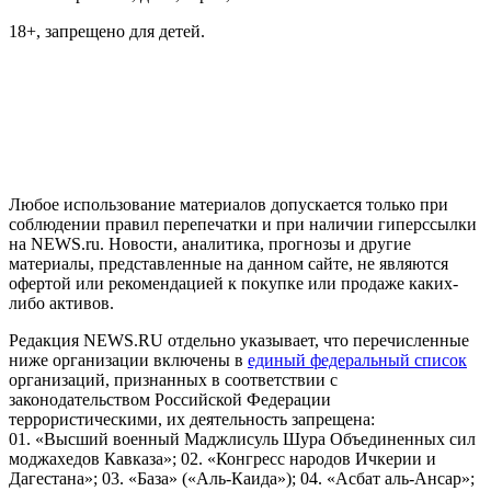
18+, запрещено для детей.
На информационном ресурсе NEWS.RU применяются
рекомендательные технологии (информационные технологии
предоставления информации на основе сбора, систематизации
и анализа сведений, относящихся к предпочтениям
пользователей сети "Интернет", находящихся на территории
Российской Федерации)
Любое использование материалов допускается только при
соблюдении правил перепечатки и при наличии гиперссылки
на NEWS.ru. Новости, аналитика, прогнозы и другие
материалы, представленные на данном сайте, не являются
офертой или рекомендацией к покупке или продаже каких-
либо активов.
Редакция NEWS.RU отдельно указывает, что перечисленные
ниже организации включены в
единый федеральный список
организаций, признанных в соответствии с
законодательством Российской Федерации
террористическими, их деятельность запрещена:
01. «Высший военный Маджлисуль Шура Объединенных сил
моджахедов Кавказа»; 02. «Конгресс народов Ичкерии и
Дагестана»; 03. «База» («Аль-Каида»); 04. «Асбат аль-Ансар»;