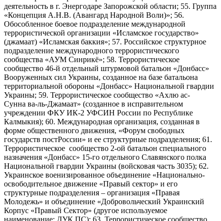
деятельность в г. Энергодаре Запорожской области; 55. Группа
«Концепция А.Н.В. (Авангард Народной Воли)»; 56.
Обособленное боевое подразделение международной
террористической организации «Исламское государство»
(джамаат) «Исламская баккия»; 57. Российское структурное
подразделение международного террористического
сообщества «АУМ Синрикё»; 58. Террористическое
сообщество 46-й отдельный штурмовой батальон «Донбасс»
Вооруженных сил Украины, созданное на базе батальона
территориальной обороны «Донбасс» Национальной гвардии
Украины; 59. Террористическое сообщество «Ахлю ас-
Сунна ва-ль-Джамаат» (созданное в исправительном
учреждении ФКУ ИК-2 УФСИН России по Республике
Калмыкия); 60. Международная организация, созданная в
форме общественного движения, «Форум свободных
государств постРоссии» и ее структурные подразделения; 61.
Террористическое сообщество 2-ой батальон специального
назначения «Донбасс» 15-го отдельного Славянского полка
Национальной гвардии Украины (войсковая часть 3035); 62.
Украинское военизированное объединение «Национально-
освободительное движение «Правый сектор» и его
структурные подразделения – организация «Правая
Молодежь» и объединение «Добровольческий Украинский
Корпус «Правый Сектор» (другое используемое
наименование: ДУК ПС); 63. Террористическое сообщество