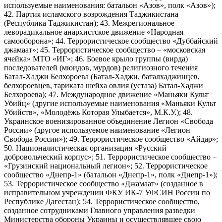
используемые наименования: батальон «Азов», полк «Азов»);
42. Партия исламского возрождения Таджикистана
(Республика Таджикистан); 43. Межрегиональное
леворадикальное анархистское движение «Народная
самооборона»; 44. Террористическое сообщество «Дуббайский
джамаат»; 45. Террористическое сообщество – «московская
ячейка» МТО «ИГ»; 46. Боевое крыло группы (вирда)
последователей (мюидов, мурдов) религиозного течения
Батал-Хаджи Белхороева (Батал-Хаджи, баталхаджинцев,
белхороевцев, тариката шейха овлия (устаза) Батал-Хаджи
Белхороева); 47. Международное движение «Маньяки Культ
Убийц» (другие используемые наименования «Маньяки Культ
Убийств», «Молодёжь Которая Улыбается», М.К.У.); 48.
Украинское военизированное объединение Легион «Свобода
России» (другое используемое наименование «Легион
Свобода России»); 49. Террористическое сообщество «Айдар»;
50. Националистическая организация «Русский
добровольческий корпус»; 51. Террористическое сообщество –
«Грузинский национальный легион»; 52. Террористическое
сообщество «Днепр-1» (батальон «Днепр-1», полк «Днепр-1»);
53. Террористическое сообщество «Джамаат» (созданное в
исправительном учреждении ФКУ ИК-7 УФСИН России по
Республике Дагестан); 54. Террористическое сообщество,
созданное сотрудниками Главного управления разведки
Министерства обороны Украины и осуществлявшее свою