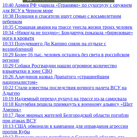
10:40
Армия РФ ударила «Геранями» по сухогрузу с оружием
для ВСУ в Черном море
10:38
Полиция и спасатели ищут семью с восьмилетним
ребенком
10:35
Страшная авария на трассе унесла жизни троих человек
10:34
«Никогда не поздно»: Бондарчук показала «бирюзовые»
ноги в кровати
10:33
Похудевшего Ди Каприо сняли на отдыхе с
возлюбленной
10:29
Более 16 тыс. человек остались без света в российском
регионе
10:29
Собаки Росгвардии нашли огромное количество
взрывчатки в зоне СВО
10:26
Алаудинов назвал Драпатого «страшнейшим
националистом»
10:22
Стали известны последствия ночного налета ВСУ на
Адыгею
10:19
Надземный переход рухнул на трассе из-за самосвала
10:18
Колумбия решила примкнуть к военному альянсу «Щит
Америк»
10:17
Двое мирных жителей Белгородской области погибли
при атаках ВСУ
10:13
США обвинили в кампании для оправдания агрессии
против Кубы