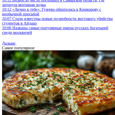
10:12
Возросло число погибших в Самарской области, где
затонула моторная лодка
10:12
«Лично к тебе»: Гузеева обратилась к Киркорову с
необычной просьбой
10:07
Стали известны новые подробности жестокого убийства
студентов в Айдахо
10:06
Названы самые популярные имена русских богатырей
среди москвичей
Дальше
Самое популярное