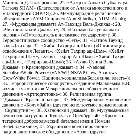
Минина и Д. Пожарского»; 25. «Аджр от Аллаха Субхану уа
Тагьаля SHAM» (Благословение от Аллаха милоственного и
милосердного СИРИЯ); 26. Международное религиозное
объединение «АУМ Синрике» (AumShinrikyo, AUM, Aleph);
27. «Муджахеды джамаата Ат-Тавхида Валь-Джихад»; 28.
«Чистопольский Джамаат»; 29. «Рохнамо ба суи давлати
исломи» («Путеводитель в исламское государство»); 30.
Террористическое сообщество «Сеть»; 31. «Катиба Таухид
валь-Джихад»; 32. «Хайят Тахрир аш-Шам» («Организация
освобождения Леванта», «Хайят Тахрир аш-Шам», «Хейят
Тахрир аш-Шам», «Хейят Тахрир Аш-Шам», «Хайят Тахри
аш-Шам», «Тахрир аш-Шам»); 33. «Ахлю Сунна Валь
Джамаа» («Красноярский джамаат»); 34. «National
Socialism/White Power» («NS/WP, NS/WP Crew, Sparrows
Crew/White Power, Национал-социализм/Белая сила, власть»);
35. Террористическое сообщество, созданное Мальцевым В.В.
из числа участников Межрегионального общественного
движения «Артподготовка»; 36. Религиозная группа
“Джамаат “Красный пахарь”; 37. Международное молодежное
движение «Колумбайн» (другое используемое наименование
«Скулшутинг»); 38. Хатлонский джамаат; 39. Мусульманская
религиозная группа п. Кушкуль г. Оренбург; 40. «Крымско-
татарский добровольческий батальон имени Номана
Челебиджихана»; 41. Украинское военизированное
националистическое объединение «Азов» (другие