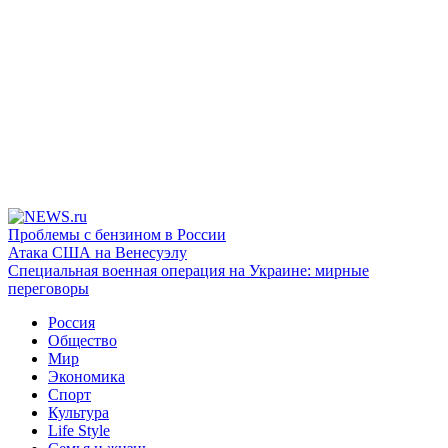
Проблемы с бензином в России
Атака США на Венесуэлу
Специальная военная операция на Украине: мирные
переговоры
Россия
Общество
Мир
Экономика
Спорт
Культура
Life Style