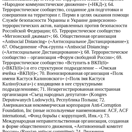
«Народное коммунистическое движение» («НКД»); 64.
Террористическое сообщество, созданное для подготовки и
совершения на территории г. Перми в целях оказания помощи
Службе безопасности Украины и Украине диверсионно-
террористических актов, направленных против безопасности
Российской Федерации; 65. Террористическое сообщество
«Мегионский джамаат»; 66. Общественная организация
«Antisocial Distancing» («Антисоциальное Дистанцирование»);
67. Объединение «Рок-группа «Antisocial Distancing»
(«Антисоциальное Дистанцирование»); 68. Террористическое
сообщество – организация «Форум свободной России»; 69.
Террористическое сообщество «Вступить в ВКП(б)»
(«ВКП(б)») и его структурное подразделение – «Омская
ячейка «ВКП(б)»; 70. Военизированная организация «Полк
имени Кастуся Калиновского» («Полк iмя Кастуся
Калiноўскага») с входящими в нее структурными
подразделениями; 71. Незарегистрированная иностранная
организация «Съезд народных депутатов» (Kongres
Deputowanych Ludowych), Республика Польша; 72.
Американская некоммерческая корпорация Anti-Corruption
Foundation, Inc (иные используемые наименования: ACF, ACF
international, «Фонд борьбы с коррупцией, Инк.»); 73.
Международная неправительственная организация, созданная
в форме общественного движения, «Антивоенный комитет
России» (Russian antiwar committee); 74. Движение