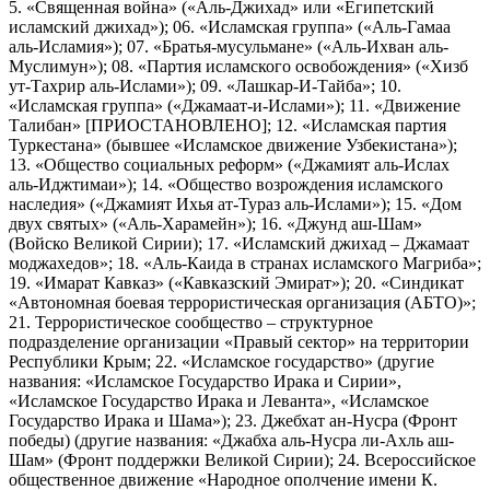
5. «Священная война» («Аль-Джихад» или «Египетский
исламский джихад»); 06. «Исламская группа» («Аль-Гамаа
аль-Исламия»); 07. «Братья-мусульмане» («Аль-Ихван аль-
Муслимун»); 08. «Партия исламского освобождения» («Хизб
ут-Тахрир аль-Ислами»); 09. «Лашкар-И-Тайба»; 10.
«Исламская группа» («Джамаат-и-Ислами»); 11. «Движение
Талибан» [ПРИОСТАНОВЛЕНО]; 12. «Исламская партия
Туркестана» (бывшее «Исламское движение Узбекистана»);
13. «Общество социальных реформ» («Джамият аль-Ислах
аль-Иджтимаи»); 14. «Общество возрождения исламского
наследия» («Джамият Ихья ат-Тураз аль-Ислами»); 15. «Дом
двух святых» («Аль-Харамейн»); 16. «Джунд аш-Шам»
(Войско Великой Сирии); 17. «Исламский джихад – Джамаат
моджахедов»; 18. «Аль-Каида в странах исламского Магриба»;
19. «Имарат Кавказ» («Кавказский Эмират»); 20. «Синдикат
«Автономная боевая террористическая организация (АБТО)»;
21. Террористическое сообщество – структурное
подразделение организации «Правый сектор» на территории
Республики Крым; 22. «Исламское государство» (другие
названия: «Исламское Государство Ирака и Сирии»,
«Исламское Государство Ирака и Леванта», «Исламское
Государство Ирака и Шама»); 23. Джебхат ан-Нусра (Фронт
победы) (другие названия: «Джабха аль-Нусра ли-Ахль аш-
Шам» (Фронт поддержки Великой Сирии); 24. Всероссийское
общественное движение «Народное ополчение имени К.