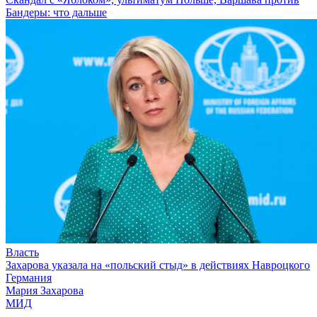
Бандеры: что дальше
Власть
Захарова указала на «польский стыд» в действиях Навроцкого
Германия
Мария Захарова
МИД