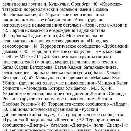
религиозная группа п. Кушкуль г. Оренбург; 40. «Крымско-
татарский добровольческий батальон имени Номана
Челебиджихана»; 41. Украинское военизированное
националистическое объединение «Азов» (другие
используемые наименования: батальон «Азов», полк «Азов»);
42. Партия исламского возрождения Таджикистана
(Республика Таджикистан); 43. Межрегиональное
леворадикальное анархистское движение «Народная
самооборона»; 44. Террористическое сообщество «Дуббайский
джамаат»; 45. Террористическое сообщество – «московская
ячейка» МТО «ИГ»; 46. Боевое крыло группы (вирда)
последователей (мюидов, мурдов) религиозного течения
Батал-Хаджи Белхороева (Батал-Хаджи, баталхаджинцев,
белхороевцев, тариката шейха овлия (устаза) Батал-Хаджи
Белхороева); 47. Международное движение «Маньяки Культ
Убийц» (другие используемые наименования «Маньяки Культ
Убийств», «Молодёжь Которая Улыбается», М.К.У.); 48.
Украинское военизированное объединение Легион «Свобода
России» (другое используемое наименование «Легион
Свобода России»); 49. Террористическое сообщество «Айдар»;
50. Националистическая организация «Русский
добровольческий корпус»; 51. Террористическое сообщество –
«Грузинский национальный легион»; 52. Террористическое
сообщество «Днепр-1» (батальон «Днепр-1», полк «Днепр-1»);
53. Террористическое сообщество «Джамаат» (созданное в