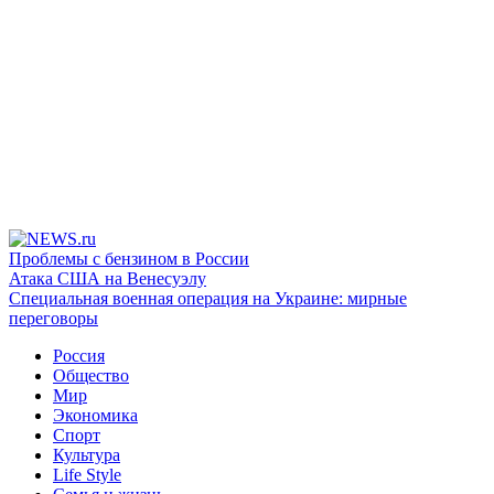
Проблемы с бензином в России
Атака США на Венесуэлу
Специальная военная операция на Украине: мирные
переговоры
Россия
Общество
Мир
Экономика
Спорт
Культура
Life Style