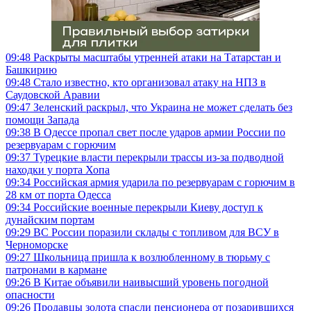
09:48
Раскрыты масштабы утренней атаки на Татарстан и
Башкирию
09:48
Стало известно, кто организовал атаку на НПЗ в
Саудовской Аравии
09:47
Зеленский раскрыл, что Украина не может сделать без
помощи Запада
09:38
В Одессе пропал свет после ударов армии России по
резервуарам с горючим
09:37
Турецкие власти перекрыли трассы из-за подводной
находки у порта Хопа
09:34
Российская армия ударила по резервуарам с горючим в
28 км от порта Одесса
09:34
Российские военные перекрыли Киеву доступ к
дунайским портам
09:29
ВС России поразили склады с топливом для ВСУ в
Черноморске
09:27
Школьница пришла к возлюбленному в тюрьму с
патронами в кармане
09:26
В Китае объявили наивысший уровень погодной
опасности
09:26
Продавцы золота спасли пенсионера от позарившихся