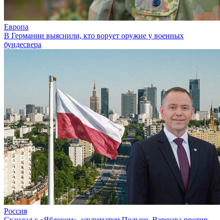
Европа
В Германии выяснили, кто ворует оружие у военных
бундесвера
Россия
Скандал с «Яблоком», ультиматум Польше, Варшава против