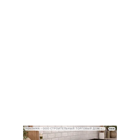
РЕКЛАМА • ООО СТРОИТЕЛЬНЫЙ ТОРГОВЫЙ ДОМ «ПЕТРОВИЧ», ИНН 7802348846