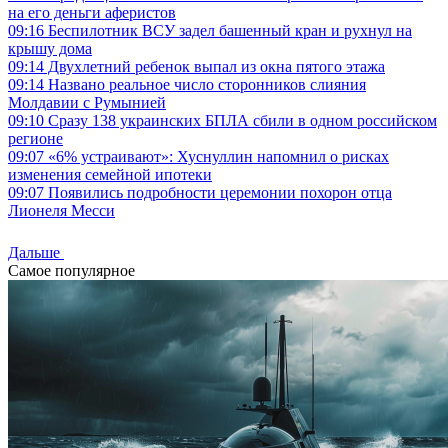
на его деньги аферистов
09:16
Беспилотник ВСУ задел башенный кран и рухнул на
крышу дома
09:14
Двухлетний ребенок выпал из окна пятого этажа
09:14
Названо реальное число сторонников слияния
Молдавии с Румынией
09:10
Сразу 138 украинских БПЛА сбили в одном российском
регионе
09:07
«6% устраивают»: Хуснуллин напомнил о рисках
изменения семейной ипотеки
09:07
Появились подробности церемонии похорон отца
Лионеля Месси
Дальше
Самое популярное