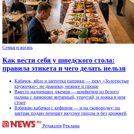
Семья и жизнь
Как вести себя у шведского стола:
правила этикета и чего делать нельзя
Кабачок, яйцо и щепотка паприки — пеку «Золотистые
кружочки»: не драники, нежнее и проще
Вместо надоевших джемов — конфитюр из белого
налива с лимоном: янтарный, упругий, и ложка в нем
стоит
Взбиваю кабачки с кефиром — и на сковородку: на
завтрак подаю лепешку вкуснее пиццы и без дрожжей
Редакция
Реклама