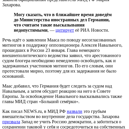
Захарова.
Могу сказать, что в ближайшее время доведём
до Министерства иностранных дел Германии,
что считаем такие высказывания
недопустимыми
, —
цитирует
её РИА Новости.
Речь идёт о заявлении Мааса по поводу несогласованных
митингов в поддержку оппозиционера Алексея Навального,
прошедших в России 23 января. Глава немецкого
внешнеполитического ведомства заявил, что арестованного
судом блогера необходимо немедленно освободить, как и
задержанных участников митингов. По его словам, они
протестовали мирно, поэтому для их задержания не было
оснований.
Маас добавил, что Германия будет следить за судом над
Навальным, а затем обсудит реакцию на него в Совете
Европы. За освобождение Навального высказывались также
главы МИД стран «Большой семёрки».
Как писал NEWS.ru, в МИД РФ
назвали
это грубым
вмешательством во внутренние дела государства. Захарова
призвала
Запад не учить Россию демократии, а заботиться о
сохранении таковой у себя и сосредоточиться на собственных