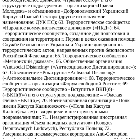
структурные подразделения – организация «Правая
Молодежь» и объединение «Добровольческий Украинский
Корпус «Правый Сектор» (другое используемое
наименование: ДУК ПС); 63. Террористическое сообщество
«Народное коммунистическое движение» («НКД»); 64.
Террористическое сообщество, созданное для подготовки и
совершения на территории г. Перми в целях оказания помощи
Службе безопасности Украины и Украине диверсионно-
террористических актов, направленных против безопасности
Российской Федерации; 65. Террористическое сообщество
«Мегионский джамаат»; 66. Общественная организация
«Antisocial Distancing» («Антисоциальное Дистанцирование»);
67. Объединение «Рок-группа «Antisocial Distancing»
(«Антисоциальное Дистанцирование»); 68. Террористическое
сообщество – организация «Форум свободной России»; 69.
Террористическое сообщество «Вступить в ВКП(б)»
(«ВКП(б)») и его структурное подразделение – «Омская
ячейка «ВКП(б)»; 70. Военизированная организация «Полк
имени Кастуся Калиновского» («Полк iмя Кастуся
Калiноўскага») с входящими в нее структурными
подразделениями; 71. Незарегистрированная иностранная
организация «Съезд народных депутатов» (Kongres
Deputowanych Ludowych), Республика Польша; 72.
Американская некоммерческая корпорация Anti-Corruption