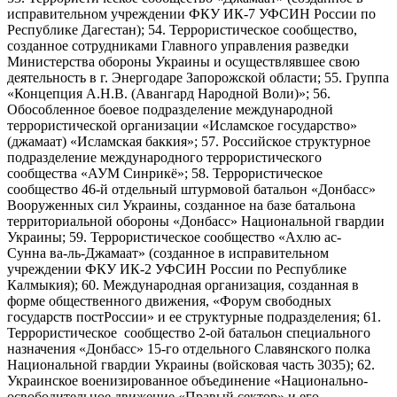
исправительном учреждении ФКУ ИК-7 УФСИН России по
Республике Дагестан); 54. Террористическое сообщество,
созданное сотрудниками Главного управления разведки
Министерства обороны Украины и осуществлявшее свою
деятельность в г. Энергодаре Запорожской области; 55. Группа
«Концепция А.Н.В. (Авангард Народной Воли)»; 56.
Обособленное боевое подразделение международной
террористической организации «Исламское государство»
(джамаат) «Исламская баккия»; 57. Российское структурное
подразделение международного террористического
сообщества «АУМ Синрикё»; 58. Террористическое
сообщество 46-й отдельный штурмовой батальон «Донбасс»
Вооруженных сил Украины, созданное на базе батальона
территориальной обороны «Донбасс» Национальной гвардии
Украины; 59. Террористическое сообщество «Ахлю ас-
Сунна ва-ль-Джамаат» (созданное в исправительном
учреждении ФКУ ИК-2 УФСИН России по Республике
Калмыкия); 60. Международная организация, созданная в
форме общественного движения, «Форум свободных
государств постРоссии» и ее структурные подразделения; 61.
Террористическое сообщество 2-ой батальон специального
назначения «Донбасс» 15-го отдельного Славянского полка
Национальной гвардии Украины (войсковая часть 3035); 62.
Украинское военизированное объединение «Национально-
освободительное движение «Правый сектор» и его