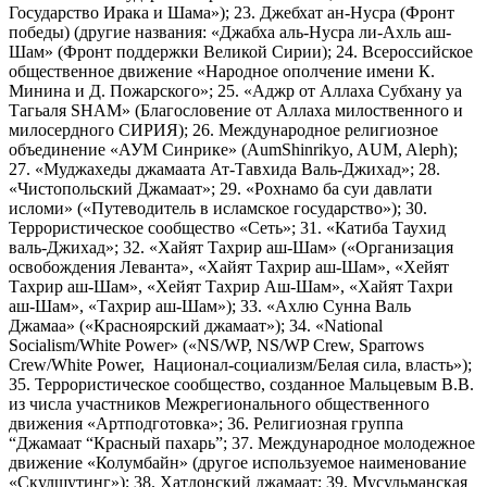
Государство Ирака и Шама»); 23. Джебхат ан-Нусра (Фронт
победы) (другие названия: «Джабха аль-Нусра ли-Ахль аш-
Шам» (Фронт поддержки Великой Сирии); 24. Всероссийское
общественное движение «Народное ополчение имени К.
Минина и Д. Пожарского»; 25. «Аджр от Аллаха Субхану уа
Тагьаля SHAM» (Благословение от Аллаха милоственного и
милосердного СИРИЯ); 26. Международное религиозное
объединение «АУМ Синрике» (AumShinrikyo, AUM, Aleph);
27. «Муджахеды джамаата Ат-Тавхида Валь-Джихад»; 28.
«Чистопольский Джамаат»; 29. «Рохнамо ба суи давлати
исломи» («Путеводитель в исламское государство»); 30.
Террористическое сообщество «Сеть»; 31. «Катиба Таухид
валь-Джихад»; 32. «Хайят Тахрир аш-Шам» («Организация
освобождения Леванта», «Хайят Тахрир аш-Шам», «Хейят
Тахрир аш-Шам», «Хейят Тахрир Аш-Шам», «Хайят Тахри
аш-Шам», «Тахрир аш-Шам»); 33. «Ахлю Сунна Валь
Джамаа» («Красноярский джамаат»); 34. «National
Socialism/White Power» («NS/WP, NS/WP Crew, Sparrows
Crew/White Power, Национал-социализм/Белая сила, власть»);
35. Террористическое сообщество, созданное Мальцевым В.В.
из числа участников Межрегионального общественного
движения «Артподготовка»; 36. Религиозная группа
“Джамаат “Красный пахарь”; 37. Международное молодежное
движение «Колумбайн» (другое используемое наименование
«Скулшутинг»); 38. Хатлонский джамаат; 39. Мусульманская