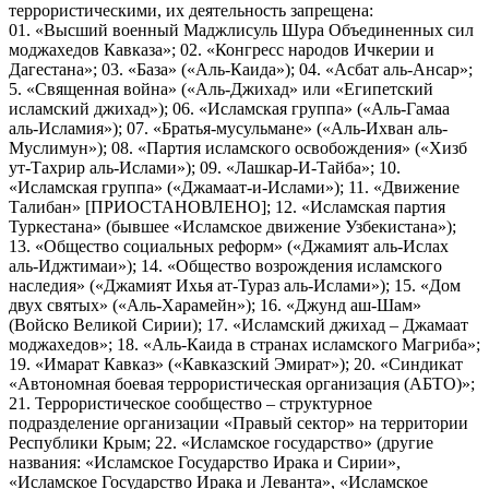
террористическими, их деятельность запрещена:
01. «Высший военный Маджлисуль Шура Объединенных сил
моджахедов Кавказа»; 02. «Конгресс народов Ичкерии и
Дагестана»; 03. «База» («Аль-Каида»); 04. «Асбат аль-Ансар»;
5. «Священная война» («Аль-Джихад» или «Египетский
исламский джихад»); 06. «Исламская группа» («Аль-Гамаа
аль-Исламия»); 07. «Братья-мусульмане» («Аль-Ихван аль-
Муслимун»); 08. «Партия исламского освобождения» («Хизб
ут-Тахрир аль-Ислами»); 09. «Лашкар-И-Тайба»; 10.
«Исламская группа» («Джамаат-и-Ислами»); 11. «Движение
Талибан» [ПРИОСТАНОВЛЕНО]; 12. «Исламская партия
Туркестана» (бывшее «Исламское движение Узбекистана»);
13. «Общество социальных реформ» («Джамият аль-Ислах
аль-Иджтимаи»); 14. «Общество возрождения исламского
наследия» («Джамият Ихья ат-Тураз аль-Ислами»); 15. «Дом
двух святых» («Аль-Харамейн»); 16. «Джунд аш-Шам»
(Войско Великой Сирии); 17. «Исламский джихад – Джамаат
моджахедов»; 18. «Аль-Каида в странах исламского Магриба»;
19. «Имарат Кавказ» («Кавказский Эмират»); 20. «Синдикат
«Автономная боевая террористическая организация (АБТО)»;
21. Террористическое сообщество – структурное
подразделение организации «Правый сектор» на территории
Республики Крым; 22. «Исламское государство» (другие
названия: «Исламское Государство Ирака и Сирии»,
«Исламское Государство Ирака и Леванта», «Исламское