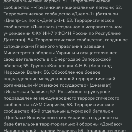
добровольческий корпус»; 51. Террористическое
сообщество – «Грузинский национальный легион»; 52.
Террористическое сообщество «Днепр-1» (батальон
«Днепр-1», полк «Днепр-1»); 53. Террористическое
сообщество «Джамаат» (созданное в исправительном
учреждении ФКУ ИК-7 УФСИН России по Республике
Дагестан); 54. Террористическое сообщество, созданное
сотрудниками Главного управления разведки
Министерства обороны Украины и осуществлявшее
свою деятельность в г. Энергодаре Запорожской
области; 55. Группа «Концепция А.Н.В. (Авангард
Народной Воли)»; 56. Обособленное боевое
подразделение международной террористической
организации «Исламское государство» (джамаат)
«Исламская баккия»; 57. Российское структурное
подразделение международного террористического
сообщества «АУМ Синрикё»; 58. Террористическое
сообщество 46-й отдельный штурмовой батальон
«Донбасс» Вооруженных сил Украины, созданное на
базе батальона территориальной обороны «Донбасс»
Национальной гвардии Украины; 59. Террористическое