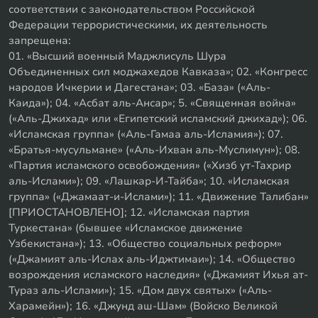
соответствии с законодательством Российской
Федерации террористическими, их деятельность
запрещена:
01. «Высший военный Маджлисуль Шура
Объединенных сил моджахедов Кавказа»; 02. «Конгресс
народов Ичкерии и Дагестана»; 03. «База» («Аль-
Каида»); 04. «Асбат аль-Ансар»; 5. «Священная война»
(«Аль-Джихад» или «Египетский исламский джихад»); 06.
«Исламская группа» («Аль-Гамаа аль-Исламия»); 07.
«Братья-мусульмане» («Аль-Ихван аль-Муслимун»); 08.
«Партия исламского освобождения» («Хизб ут-Тахрир
аль-Ислами»); 09. «Лашкар-И-Тайба»; 10. «Исламская
группа» («Джамаат-и-Ислами»); 11. «Движение Талибан»
[ПРИОСТАНОВЛЕНО]; 12. «Исламская партия
Туркестана» (бывшее «Исламское движение
Узбекистана»); 13. «Общество социальных реформ»
(«Джамият аль-Ислах аль-Иджтимаи»); 14. «Общество
возрождения исламского наследия» («Джамият Ихья ат-
Тураз аль-Ислами»); 15. «Дом двух святых» («Аль-
Харамейн»); 16. «Джунд аш-Шам» (Войско Великой