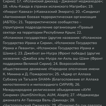
Сирии); 17. «Исламский джихад – Джамаат моджахедов»;
18. «Аль-Каида в странах исламского Магриба»; 19.
«Имарат Кавказ» («Кавказский Эмират»); 20. «Синдикат
«Автономная боевая террористическая организация
(АБТО)»; 21. Террористическое сообщество –
структурное подразделение организации «Правый
сектор» на территории Республики Крым; 22.
«Исламское государство» (другие названия: «Исламское
Государство Ирака и Сирии», «Исламское Государство
Ирака и Леванта», «Исламское Государство Ирака и
Шама»); 23. Джебхат ан-Нусра (Фронт победы) (другие
названия: «Джабха аль-Нусра ли-Ахль аш-Шам» (Фронт
поддержки Великой Сирии); 24. Всероссийское
общественное движение «Народное ополчение имени
К. Минина и Д. Пожарского»; 25. «Аджр от Аллаха
Субхану уа Тагьаля SHAM» (Благословение от Аллаха
милоственного и милосердного СИРИЯ); 26.
Международное религиозное объединение «АУМ
Синрике» (AumShinrikyo, AUM, Aleph); 27. «Муджахеды
джамаата Ат-Тавхида Валь-Джихад»; 28.
«Чистопольский Джамаат»; 29. «Рохнамо ба суи давлати