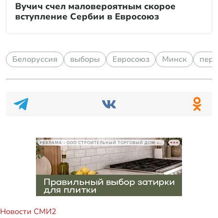
Вучич счел маловероятным скорое
вступление Сербии в Евросоюз
Белоруссия
выборы
Евросоюз
Минск
пере
РЕКЛАМА • ООО СТРОИТЕЛЬНЫЙ ТОРГОВЫЙ ДОМ «ПЕТРОВИЧ», ИНН 7802348846
Новости СМИ2