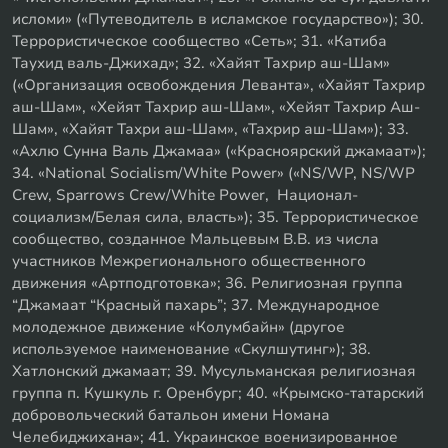
исломи» («Путеводитель в исламское государство»); 30.
Террористическое сообщество «Сеть»; 31. «Катиба
Таухид валь-Джихад»; 32. «Хайят Тахрир аш-Шам»
(«Организация освобождения Леванта», «Хайят Тахрир
аш-Шам», «Хейят Тахрир аш-Шам», «Хейят Тахрир Аш-
Шам», «Хайят Тахри аш-Шам», «Тахрир аш-Шам»); 33.
«Ахлю Сунна Валь Джамаа» («Красноярский джамаат»);
34. «National Socialism/White Power» («NS/WP, NS/WP
Crew, Sparrows Crew/White Power, Национал-
социализм/Белая сила, власть»); 35. Террористическое
сообщество, созданное Мальцевым В.В. из числа
участников Межрегионального общественного
движения «Артподготовка»; 36. Религиозная группа
“Джамаат “Красный пахарь”; 37. Международное
молодежное движение «Колумбайн» (другое
используемое наименование «Скулшутинг»); 38.
Хатлонский джамаат; 39. Мусульманская религиозная
группа п. Кушкуль г. Оренбург; 40. «Крымско-татарский
добровольческий батальон имени Номана
Челебиджихана»; 41. Украинское военизированное