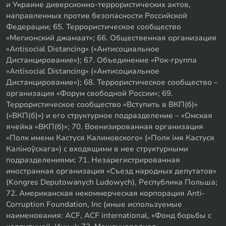
и Украине диверсионно-террористических актов,
направленных против безопасности Российской
Федерации; 65. Террористическое сообщество
«Мегионский джамаат»; 66. Общественная организация
«Antisocial Distancing» («Антисоциальное
Дистанцирование»); 67. Объединение «Рок-группа
«Antisocial Distancing» («Антисоциальное
Дистанцирование»); 68. Террористическое сообщество –
организация «Форум свободной России»; 69.
Террористическое сообщество «Вступить в ВКП(б)»
(«ВКП(б)») и его структурное подразделение – «Омская
ячейка «ВКП(б)»; 70. Военизированная организация
«Полк имени Кастуся Калиновского» («Полк iмя Кастуся
Калiноўскага») с входящими в нее структурными
подразделениями; 71. Незарегистрированная
иностранная организация «Съезд народных депутатов»
(Kongres Deputowanych Ludowych), Республика Польша;
72. Американская некоммерческая корпорация Anti-
Corruption Foundation, Inc (иные используемые
наименования: ACF, ACF international, «Фонд борьбы с