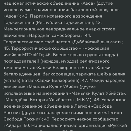
националистическое объединение «Азов» (другие
используемые наименования: батальон «Азов», полк
«Азов»); 42. Партия исламского возрождения
Таджикистана (Республика Таджикистан); 43.
Межрегиональное леворадикальное анархистское
движение «Народная самооборона»; 44.
Террористическое сообщество «Дуббайский джамаат»;
45. Террористическое сообщество – «московская
ячейка» МТО «ИГ»; 46. Боевое крыло группы (вирда)
последователей (мюидов, мурдов) религиозного
течения Батал-Хаджи Белхороева (Батал-Хаджи,
баталхаджинцев, белхороевцев, тариката шейха овлия
(устаза) Батал-Хаджи Белхороева); 47. Международное
движение «Маньяки Культ Убийц» (другие
используемые наименования «Маньяки Культ Убийств»,
«Молодёжь Которая Улыбается», М.К.У.); 48. Украинское
военизированное объединение Легион «Свобода
России» (другое используемое наименование «Легион
Свобода России»); 49. Террористическое сообщество
«Айдар»; 50. Националистическая организация «Русский