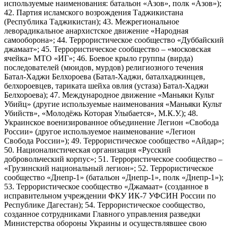
используемые наименования: батальон «Азов», полк «Азов»);
42. Партия исламского возрождения Таджикистана
(Республика Таджикистан); 43. Межрегиональное
леворадикальное анархистское движение «Народная
самооборона»; 44. Террористическое сообщество «Дуббайский
джамаат»; 45. Террористическое сообщество – «московская
ячейка» МТО «ИГ»; 46. Боевое крыло группы (вирда)
последователей (мюидов, мурдов) религиозного течения
Батал-Хаджи Белхороева (Батал-Хаджи, баталхаджинцев,
белхороевцев, тариката шейха овлия (устаза) Батал-Хаджи
Белхороева); 47. Международное движение «Маньяки Культ
Убийц» (другие используемые наименования «Маньяки Культ
Убийств», «Молодёжь Которая Улыбается», М.К.У.); 48.
Украинское военизированное объединение Легион «Свобода
России» (другое используемое наименование «Легион
Свобода России»); 49. Террористическое сообщество «Айдар»;
50. Националистическая организация «Русский
добровольческий корпус»; 51. Террористическое сообщество –
«Грузинский национальный легион»; 52. Террористическое
сообщество «Днепр-1» (батальон «Днепр-1», полк «Днепр-1»);
53. Террористическое сообщество «Джамаат» (созданное в
исправительном учреждении ФКУ ИК-7 УФСИН России по
Республике Дагестан); 54. Террористическое сообщество,
созданное сотрудниками Главного управления разведки
Министерства обороны Украины и осуществлявшее свою