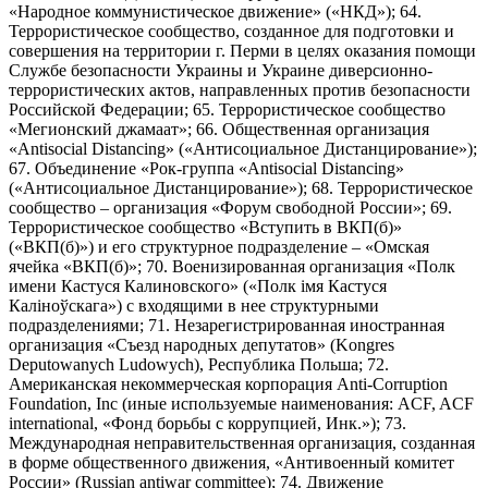
«Народное коммунистическое движение» («НКД»); 64.
Террористическое сообщество, созданное для подготовки и
совершения на территории г. Перми в целях оказания помощи
Службе безопасности Украины и Украине диверсионно-
террористических актов, направленных против безопасности
Российской Федерации; 65. Террористическое сообщество
«Мегионский джамаат»; 66. Общественная организация
«Antisocial Distancing» («Антисоциальное Дистанцирование»);
67. Объединение «Рок-группа «Antisocial Distancing»
(«Антисоциальное Дистанцирование»); 68. Террористическое
сообщество – организация «Форум свободной России»; 69.
Террористическое сообщество «Вступить в ВКП(б)»
(«ВКП(б)») и его структурное подразделение – «Омская
ячейка «ВКП(б)»; 70. Военизированная организация «Полк
имени Кастуся Калиновского» («Полк iмя Кастуся
Калiноўскага») с входящими в нее структурными
подразделениями; 71. Незарегистрированная иностранная
организация «Съезд народных депутатов» (Kongres
Deputowanych Ludowych), Республика Польша; 72.
Американская некоммерческая корпорация Anti-Corruption
Foundation, Inc (иные используемые наименования: ACF, ACF
international, «Фонд борьбы с коррупцией, Инк.»); 73.
Международная неправительственная организация, созданная
в форме общественного движения, «Антивоенный комитет
России» (Russian antiwar committee); 74. Движение