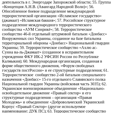
деятельность в г. Энергодаре Запорожской области; 55. Группа
«Концепция А.Н.В. (Авангард Народной Воли)»; 56.
Обособленное боевое подразделение международной
террористической организации «Исламское государство»
(джамаат) «Исламская баккия»; 57. Российское структурное
подразделение международного террористического
сообщества «АУМ Синрикё»; 58. Террористическое
сообщество 46-й отдельный штурмовой батальон «Донбасс»
Вооруженных сил Украины, созданное на базе батальона
территориальной обороны «Донбасс» Национальной гвардии
Украины; 59. Террористическое сообщество «Ахлю ас-
Сунна ва-ль-Джамаат» (созданное в исправительном
учреждении ФКУ ИК-2 УФСИН России по Республике
Калмыкия); 60. Международная организация, созданная в
форме общественного движения, «Форум свободных
государств постРоссии» и ее структурные подразделения; 61.
Террористическое сообщество 2-ой батальон специального
назначения «Донбасс» 15-го отдельного Славянского полка
Национальной гвардии Украины (войсковая часть 3035); 62.
Украинское военизированное объединение «Национально-
освободительное движение «Правый сектор» и его
структурные подразделения – организация «Правая
Молодежь» и объединение «Добровольческий Украинский
Корпус «Правый Сектор» (другое используемое
наименование: ДУК ПС); 63. Террористическое сообщество