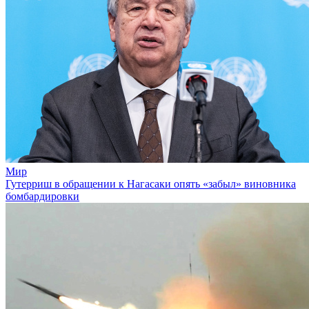
Мир
Гутерриш в обращении к Нагасаки опять «забыл» виновника
бомбардировки