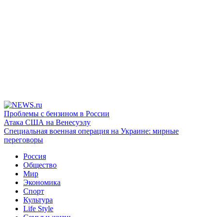
Проблемы с бензином в России
Атака США на Венесуэлу
Специальная военная операция на Украине: мирные
переговоры
Россия
Общество
Мир
Экономика
Спорт
Культура
Life Style