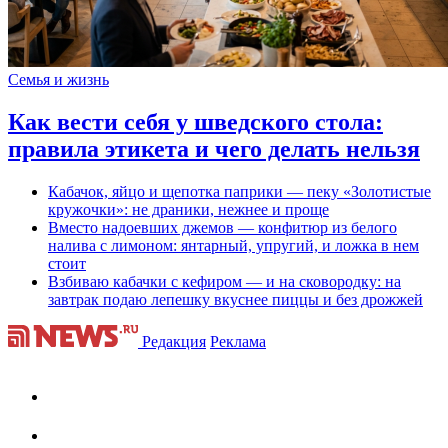
Семья и жизнь
Как вести себя у шведского стола:
правила этикета и чего делать нельзя
Кабачок, яйцо и щепотка паприки — пеку «Золотистые
кружочки»: не драники, нежнее и проще
Вместо надоевших джемов — конфитюр из белого
налива с лимоном: янтарный, упругий, и ложка в нем
стоит
Взбиваю кабачки с кефиром — и на сковородку: на
завтрак подаю лепешку вкуснее пиццы и без дрожжей
Редакция
Реклама