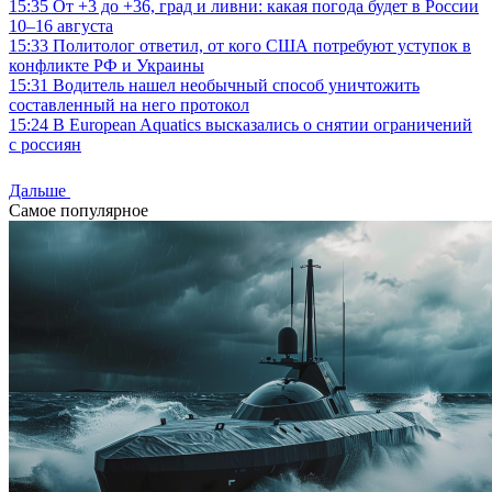
15:35
От +3 до +36, град и ливни: какая погода будет в России
10–16 августа
15:33
Политолог ответил, от кого США потребуют уступок в
конфликте РФ и Украины
15:31
Водитель нашел необычный способ уничтожить
составленный на него протокол
15:24
В European Aquatics высказались о снятии ограничений
с россиян
Дальше
Самое популярное