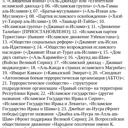
5. «Священная война» («Аль-Джихад» или «Египетский
исламский джихад»); 06. «Исламская группа» («Аль-Гамаа
аль-Исламия»); 07. «Братья-мусульмане» («Аль-Ихван аль-
Муслимун»); 08. «Партия исламского освобождения» («Хизб
ут-Тахрир аль-Ислами»); 09. «Лашкар-И-Тайба»; 10.
«Исламская группа» («Джамаат-и-Ислами»); 11. «Движение
Талибан» [ПРИОСТАНОВЛЕНО]; 12. «Исламская партия
Туркестана» (бывшее «Исламское движение Узбекистана»);
13. «Общество социальных реформ» («Джамият аль-Ислах
аль-Иджтимаи»); 14. «Общество возрождения исламского
наследия» («Джамият Ихья ат-Тураз аль-Ислами»); 15. «Дом
двух святых» («Аль-Харамейн»); 16. «Джунд аш-Шам»
(Войско Великой Сирии); 17. «Исламский джихад – Джамаат
моджахедов»; 18. «Аль-Каида в странах исламского Магриба»;
19. «Имарат Кавказ» («Кавказский Эмират»); 20. «Синдикат
«Автономная боевая террористическая организация (АБТО)»;
21. Террористическое сообщество – структурное
подразделение организации «Правый сектор» на территории
Республики Крым; 22. «Исламское государство» (другие
названия: «Исламское Государство Ирака и Сирии»,
«Исламское Государство Ирака и Леванта», «Исламское
Государство Ирака и Шама»); 23. Джебхат ан-Нусра (Фронт
победы) (другие названия: «Джабха аль-Нусра ли-Ахль аш-
Шам» (Фронт поддержки Великой Сирии); 24. Всероссийское
общественное движение «Народное ополчение имени К.