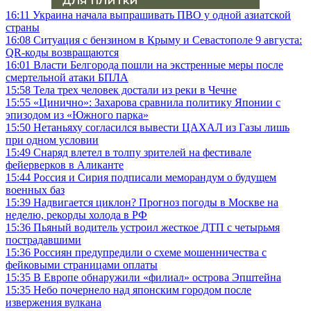
16:11
Украина начала выпрашивать ПВО у одной азиатской
страны
16:08
Ситуация с бензином в Крыму и Севастополе 9 августа:
QR-коды возвращаются
16:01
Власти Белгорода пошли на экстренные меры после
смертельной атаки БПЛА
15:58
Тела трех человек достали из реки в Чечне
15:55
«Цинично»: Захарова сравнила политику Японии с
эпизодом из «Южного парка»
15:50
Нетаньяху согласился вывести ЦАХАЛ из Газы лишь
при одном условии
15:49
Снаряд влетел в толпу зрителей на фестивале
фейерверков в Аликанте
15:44
Россия и Сирия подписали меморандум о будущем
военных баз
15:39
Надвигается циклон? Прогноз погоды в Москве на
неделю, рекорды холода в РФ
15:36
Пьяный водитель устроил жесткое ДТП с четырьмя
пострадавшими
15:36
Россиян предупредили о схеме мошенничества с
фейковыми страницами оплаты
15:35
В Европе обнаружили «филиал» острова Эпштейна
15:35
Небо почернело над японским городом после
извержения вулкана