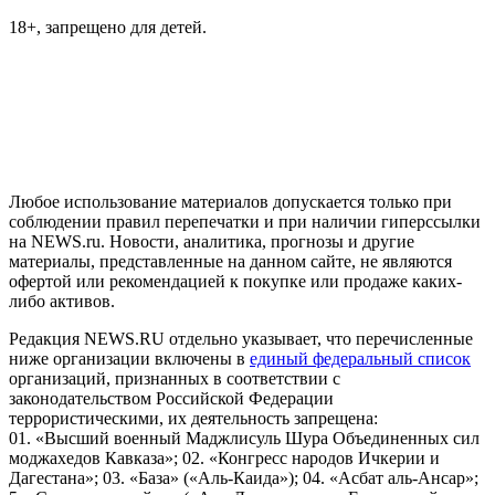
18+, запрещено для детей.
На информационном ресурсе NEWS.RU применяются
рекомендательные технологии (информационные технологии
предоставления информации на основе сбора, систематизации
и анализа сведений, относящихся к предпочтениям
пользователей сети "Интернет", находящихся на территории
Российской Федерации)
Любое использование материалов допускается только при
соблюдении правил перепечатки и при наличии гиперссылки
на NEWS.ru. Новости, аналитика, прогнозы и другие
материалы, представленные на данном сайте, не являются
офертой или рекомендацией к покупке или продаже каких-
либо активов.
Редакция NEWS.RU отдельно указывает, что перечисленные
ниже организации включены в
единый федеральный список
организаций, признанных в соответствии с
законодательством Российской Федерации
террористическими, их деятельность запрещена:
01. «Высший военный Маджлисуль Шура Объединенных сил
моджахедов Кавказа»; 02. «Конгресс народов Ичкерии и
Дагестана»; 03. «База» («Аль-Каида»); 04. «Асбат аль-Ансар»;