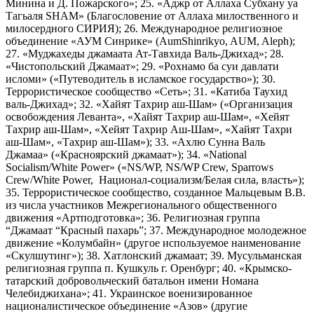
Минина и Д. Пожарского»; 25. «Аджр от Аллаха Субхану уа
Тагьаля SHAM» (Благословение от Аллаха милоственного и
милосердного СИРИЯ); 26. Международное религиозное
объединение «АУМ Синрике» (AumShinrikyo, AUM, Aleph);
27. «Муджахеды джамаата Ат-Тавхида Валь-Джихад»; 28.
«Чистопольский Джамаат»; 29. «Рохнамо ба суи давлати
исломи» («Путеводитель в исламское государство»); 30.
Террористическое сообщество «Сеть»; 31. «Катиба Таухид
валь-Джихад»; 32. «Хайят Тахрир аш-Шам» («Организация
освобождения Леванта», «Хайят Тахрир аш-Шам», «Хейят
Тахрир аш-Шам», «Хейят Тахрир Аш-Шам», «Хайят Тахри
аш-Шам», «Тахрир аш-Шам»); 33. «Ахлю Сунна Валь
Джамаа» («Красноярский джамаат»); 34. «National
Socialism/White Power» («NS/WP, NS/WP Crew, Sparrows
Crew/White Power, Национал-социализм/Белая сила, власть»);
35. Террористическое сообщество, созданное Мальцевым В.В.
из числа участников Межрегионального общественного
движения «Артподготовка»; 36. Религиозная группа
“Джамаат “Красный пахарь”; 37. Международное молодежное
движение «Колумбайн» (другое используемое наименование
«Скулшутинг»); 38. Хатлонский джамаат; 39. Мусульманская
религиозная группа п. Кушкуль г. Оренбург; 40. «Крымско-
татарский добровольческий батальон имени Номана
Челебиджихана»; 41. Украинское военизированное
националистическое объединение «Азов» (другие