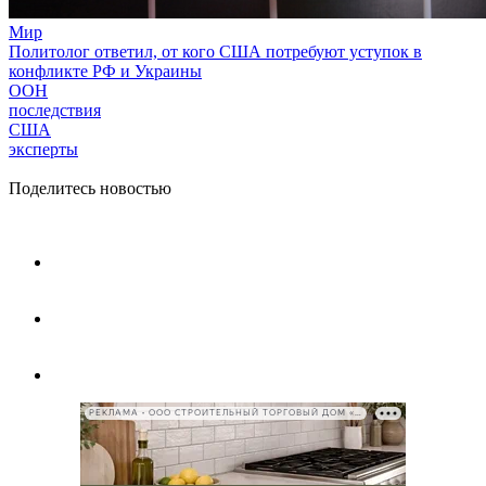
Мир
Политолог ответил, от кого США потребуют уступок в
конфликте РФ и Украины
ООН
последствия
США
эксперты
Поделитесь новостью
РЕКЛАМА • ООО СТРОИТЕЛЬНЫЙ ТОРГОВЫЙ ДОМ «ПЕТРОВИЧ», ИНН 7802348846