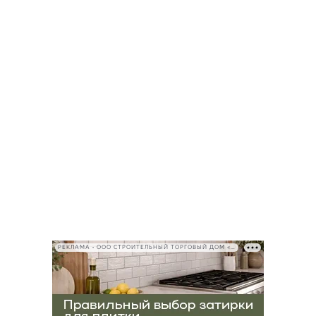
РЕКЛАМА • ООО СТРОИТЕЛЬНЫЙ ТОРГОВЫЙ ДОМ «ПЕТРОВИЧ», ИНН 7802348846