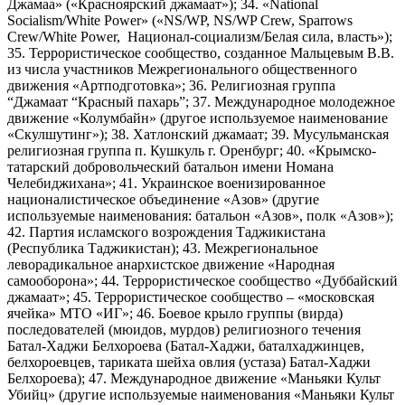
Джамаа» («Красноярский джамаат»); 34. «National
Socialism/White Power» («NS/WP, NS/WP Crew, Sparrows
Crew/White Power, Национал-социализм/Белая сила, власть»);
35. Террористическое сообщество, созданное Мальцевым В.В.
из числа участников Межрегионального общественного
движения «Артподготовка»; 36. Религиозная группа
“Джамаат “Красный пахарь”; 37. Международное молодежное
движение «Колумбайн» (другое используемое наименование
«Скулшутинг»); 38. Хатлонский джамаат; 39. Мусульманская
религиозная группа п. Кушкуль г. Оренбург; 40. «Крымско-
татарский добровольческий батальон имени Номана
Челебиджихана»; 41. Украинское военизированное
националистическое объединение «Азов» (другие
используемые наименования: батальон «Азов», полк «Азов»);
42. Партия исламского возрождения Таджикистана
(Республика Таджикистан); 43. Межрегиональное
леворадикальное анархистское движение «Народная
самооборона»; 44. Террористическое сообщество «Дуббайский
джамаат»; 45. Террористическое сообщество – «московская
ячейка» МТО «ИГ»; 46. Боевое крыло группы (вирда)
последователей (мюидов, мурдов) религиозного течения
Батал-Хаджи Белхороева (Батал-Хаджи, баталхаджинцев,
белхороевцев, тариката шейха овлия (устаза) Батал-Хаджи
Белхороева); 47. Международное движение «Маньяки Культ
Убийц» (другие используемые наименования «Маньяки Культ