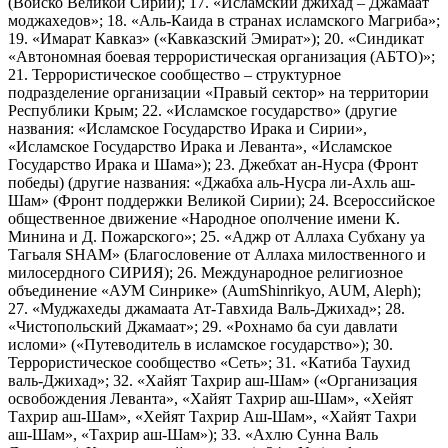
(Войско Великой Сирии); 17. «Исламский джихад – Джамаат
моджахедов»; 18. «Аль-Каида в странах исламского Магриба»;
19. «Имарат Кавказ» («Кавказский Эмират»); 20. «Синдикат
«Автономная боевая террористическая организация (АБТО)»;
21. Террористическое сообщество – структурное
подразделение организации «Правый сектор» на территории
Республики Крым; 22. «Исламское государство» (другие
названия: «Исламское Государство Ирака и Сирии»,
«Исламское Государство Ирака и Леванта», «Исламское
Государство Ирака и Шама»); 23. Джебхат ан-Нусра (Фронт
победы) (другие названия: «Джабха аль-Нусра ли-Ахль аш-
Шам» (Фронт поддержки Великой Сирии); 24. Всероссийское
общественное движение «Народное ополчение имени К.
Минина и Д. Пожарского»; 25. «Аджр от Аллаха Субхану уа
Тагьаля SHAM» (Благословение от Аллаха милоственного и
милосердного СИРИЯ); 26. Международное религиозное
объединение «АУМ Синрике» (AumShinrikyo, AUM, Aleph);
27. «Муджахеды джамаата Ат-Тавхида Валь-Джихад»; 28.
«Чистопольский Джамаат»; 29. «Рохнамо ба суи давлати
исломи» («Путеводитель в исламское государство»); 30.
Террористическое сообщество «Сеть»; 31. «Катиба Таухид
валь-Джихад»; 32. «Хайят Тахрир аш-Шам» («Организация
освобождения Леванта», «Хайят Тахрир аш-Шам», «Хейят
Тахрир аш-Шам», «Хейят Тахрир Аш-Шам», «Хайят Тахри
аш-Шам», «Тахрир аш-Шам»); 33. «Ахлю Сунна Валь