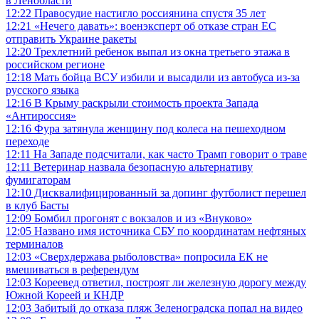
в Ленобласти
12:22
Правосудие настигло россиянина спустя 35 лет
12:21
«Нечего давать»: военэксперт об отказе стран ЕС
отправить Украине ракеты
12:20
Трехлетний ребенок выпал из окна третьего этажа в
российском регионе
12:18
Мать бойца ВСУ избили и высадили из автобуса из-за
русского языка
12:16
В Крыму раскрыли стоимость проекта Запада
«Антироссия»
12:16
Фура затянула женщину под колеса на пешеходном
переходе
12:11
На Западе подсчитали, как часто Трамп говорит о траве
12:11
Ветеринар назвала безопасную альтернативу
фумигаторам
12:10
Дисквалифицированный за допинг футболист перешел
в клуб Басты
12:09
Бомбил прогонят с вокзалов и из «Внуково»
12:05
Названо имя источника СБУ по координатам нефтяных
терминалов
12:03
«Сверхдержава рыболовства» попросила ЕК не
вмешиваться в референдум
12:03
Кореевед ответил, построят ли железную дорогу между
Южной Кореей и КНДР
12:03
Забитый до отказа пляж Зеленоградска попал на видео