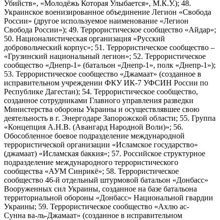
Убийств», «Молодёжь Которая Улыбается», М.К.У.); 48.
Украинское военизированное объединение Легион «Свобода
России» (другое используемое наименование «Легион
Свобода России»); 49. Террористическое сообщество «Айдар»;
50. Националистическая организация «Русский
добровольческий корпус»; 51. Террористическое сообщество –
«Грузинский национальный легион»; 52. Террористическое
сообщество «Днепр-1» (батальон «Днепр-1», полк «Днепр-1»);
53. Террористическое сообщество «Джамаат» (созданное в
исправительном учреждении ФКУ ИК-7 УФСИН России по
Республике Дагестан); 54. Террористическое сообщество,
созданное сотрудниками Главного управления разведки
Министерства обороны Украины и осуществлявшее свою
деятельность в г. Энергодаре Запорожской области; 55. Группа
«Концепция А.Н.В. (Авангард Народной Воли)»; 56.
Обособленное боевое подразделение международной
террористической организации «Исламское государство»
(джамаат) «Исламская баккия»; 57. Российское структурное
подразделение международного террористического
сообщества «АУМ Синрикё»; 58. Террористическое
сообщество 46-й отдельный штурмовой батальон «Донбасс»
Вооруженных сил Украины, созданное на базе батальона
территориальной обороны «Донбасс» Национальной гвардии
Украины; 59. Террористическое сообщество «Ахлю ас-
Сунна ва-ль-Джамаат» (созданное в исправительном