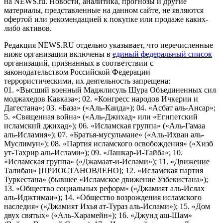
на NEWS.ru. Новости, аналитика, прогнозы и другие
материалы, представленные на данном сайте, не являются
офертой или рекомендацией к покупке или продаже каких-
либо активов.
Редакция NEWS.RU отдельно указывает, что перечисленные
ниже организации включены в
единый федеральный список
организаций, признанных в соответствии с
законодательством Российской Федерации
террористическими, их деятельность запрещена:
01. «Высший военный Маджлисуль Шура Объединенных сил
моджахедов Кавказа»; 02. «Конгресс народов Ичкерии и
Дагестана»; 03. «База» («Аль-Каида»); 04. «Асбат аль-Ансар»;
5. «Священная война» («Аль-Джихад» или «Египетский
исламский джихад»); 06. «Исламская группа» («Аль-Гамаа
аль-Исламия»); 07. «Братья-мусульмане» («Аль-Ихван аль-
Муслимун»); 08. «Партия исламского освобождения» («Хизб
ут-Тахрир аль-Ислами»); 09. «Лашкар-И-Тайба»; 10.
«Исламская группа» («Джамаат-и-Ислами»); 11. «Движение
Талибан» [ПРИОСТАНОВЛЕНО]; 12. «Исламская партия
Туркестана» (бывшее «Исламское движение Узбекистана»);
13. «Общество социальных реформ» («Джамият аль-Ислах
аль-Иджтимаи»); 14. «Общество возрождения исламского
наследия» («Джамият Ихья ат-Тураз аль-Ислами»); 15. «Дом
двух святых» («Аль-Харамейн»); 16. «Джунд аш-Шам»