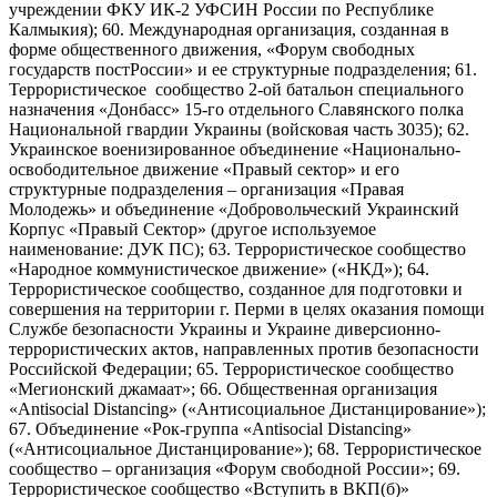
учреждении ФКУ ИК-2 УФСИН России по Республике
Калмыкия); 60. Международная организация, созданная в
форме общественного движения, «Форум свободных
государств постРоссии» и ее структурные подразделения; 61.
Террористическое сообщество 2-ой батальон специального
назначения «Донбасс» 15-го отдельного Славянского полка
Национальной гвардии Украины (войсковая часть 3035); 62.
Украинское военизированное объединение «Национально-
освободительное движение «Правый сектор» и его
структурные подразделения – организация «Правая
Молодежь» и объединение «Добровольческий Украинский
Корпус «Правый Сектор» (другое используемое
наименование: ДУК ПС); 63. Террористическое сообщество
«Народное коммунистическое движение» («НКД»); 64.
Террористическое сообщество, созданное для подготовки и
совершения на территории г. Перми в целях оказания помощи
Службе безопасности Украины и Украине диверсионно-
террористических актов, направленных против безопасности
Российской Федерации; 65. Террористическое сообщество
«Мегионский джамаат»; 66. Общественная организация
«Antisocial Distancing» («Антисоциальное Дистанцирование»);
67. Объединение «Рок-группа «Antisocial Distancing»
(«Антисоциальное Дистанцирование»); 68. Террористическое
сообщество – организация «Форум свободной России»; 69.
Террористическое сообщество «Вступить в ВКП(б)»