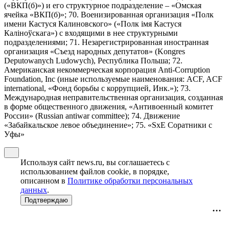
(«ВКП(б)») и его структурное подразделение – «Омская
ячейка «ВКП(б)»; 70. Военизированная организация «Полк
имени Кастуся Калиновского» («Полк iмя Кастуся
Калiноўскага») с входящими в нее структурными
подразделениями; 71. Незарегистрированная иностранная
организация «Съезд народных депутатов» (Kongres
Deputowanych Ludowych), Республика Польша; 72.
Американская некоммерческая корпорация Anti-Corruption
Foundation, Inc (иные используемые наименования: ACF, ACF
international, «Фонд борьбы с коррупцией, Инк.»); 73.
Международная неправительственная организация, созданная
в форме общественного движения, «Антивоенный комитет
России» (Russian antiwar committee); 74. Движение
«Забайкальское левое объединение»; 75. «SxE Соратники с
Уфы»
Используя сайт news.ru, вы соглашаетесь с
использованием файлов cookie, в порядке,
описанном в
Политике обработки персональных
данных
.
Подтверждаю