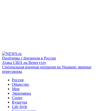
Проблемы с бензином в России
Атака США на Венесуэлу
Специальная военная операция на Украине: мирные
переговоры
Россия
Общество
Мир
Экономика
Спорт
Культура
Life Style