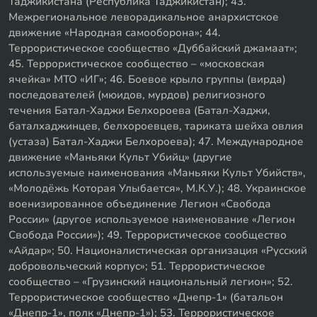
Таджикистана (Республика Таджикистан); 43.
Межрегиональное леворадикальное анархистское
движение «Народная самооборона»; 44.
Террористическое сообщество «Дуббайский джамаат»;
45. Террористическое сообщество – «московская
ячейка» МТО «ИГ»; 46. Боевое крыло группы (вирда)
последователей (мюидов, мурдов) религиозного
течения Батал-Хаджи Белхороева (Батал-Хаджи,
баталхаджинцев, белхороевцев, тариката шейха овлия
(устаза) Батал-Хаджи Белхороева); 47. Международное
движение «Маньяки Культ Убийц» (другие
используемые наименования «Маньяки Культ Убийств»,
«Молодёжь Которая Улыбается», М.К.У.); 48. Украинское
военизированное объединение Легион «Свобода
России» (другое используемое наименование «Легион
Свобода России»); 49. Террористическое сообщество
«Айдар»; 50. Националистическая организация «Русский
добровольческий корпус»; 51. Террористическое
сообщество – «Грузинский национальный легион»; 52.
Террористическое сообщество «Днепр-1» (батальон
«Днепр-1», полк «Днепр-1»); 53. Террористическое