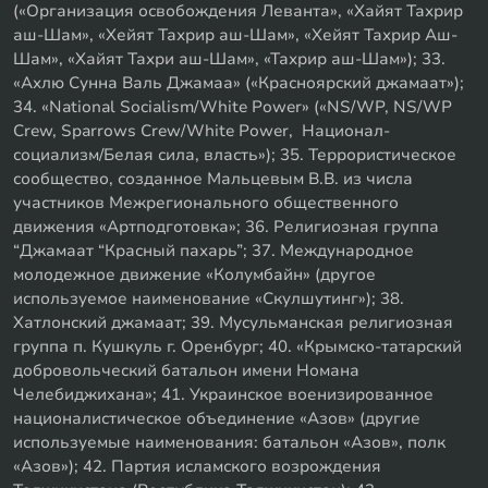
(«Организация освобождения Леванта», «Хайят Тахрир
аш-Шам», «Хейят Тахрир аш-Шам», «Хейят Тахрир Аш-
Шам», «Хайят Тахри аш-Шам», «Тахрир аш-Шам»); 33.
«Ахлю Сунна Валь Джамаа» («Красноярский джамаат»);
34. «National Socialism/White Power» («NS/WP, NS/WP
Crew, Sparrows Crew/White Power, Национал-
социализм/Белая сила, власть»); 35. Террористическое
сообщество, созданное Мальцевым В.В. из числа
участников Межрегионального общественного
движения «Артподготовка»; 36. Религиозная группа
“Джамаат “Красный пахарь”; 37. Международное
молодежное движение «Колумбайн» (другое
используемое наименование «Скулшутинг»); 38.
Хатлонский джамаат; 39. Мусульманская религиозная
группа п. Кушкуль г. Оренбург; 40. «Крымско-татарский
добровольческий батальон имени Номана
Челебиджихана»; 41. Украинское военизированное
националистическое объединение «Азов» (другие
используемые наименования: батальон «Азов», полк
«Азов»); 42. Партия исламского возрождения