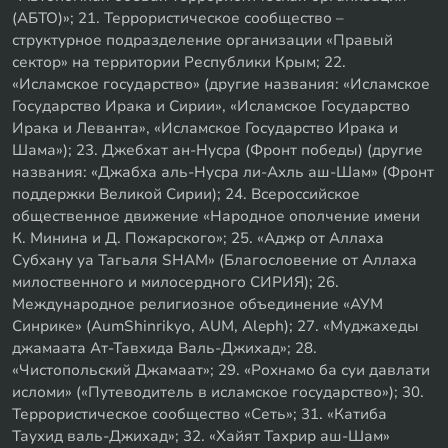
(АБТО)»; 21. Террористическое сообщество –
структурное подразделение организации «Правый
сектор» на территории Республики Крым; 22.
«Исламское государство» (другие названия: «Исламское
Государство Ирака и Сирии», «Исламское Государство
Ирака и Леванта», «Исламское Государство Ирака и
Шама»); 23. Джебхат ан-Нусра (Фронт победы) (другие
названия: «Джабха аль-Нусра ли-Ахль аш-Шам» (Фронт
поддержки Великой Сирии); 24. Всероссийское
общественное движение «Народное ополчение имени
К. Минина и Д. Пожарского»; 25. «Аджр от Аллаха
Субхану уа Тагьаля SHAM» (Благословение от Аллаха
милоственного и милосердного СИРИЯ); 26.
Международное религиозное объединение «АУМ
Синрике» (AumShinrikyo, AUM, Aleph); 27. «Муджахеды
джамаата Ат-Тавхида Валь-Джихад»; 28.
«Чистопольский Джамаат»; 29. «Рохнамо ба суи давлати
исломи» («Путеводитель в исламское государство»); 30.
Террористическое сообщество «Сеть»; 31. «Катиба
Таухид валь-Джихад»; 32. «Хайят Тахрир аш-Шам»