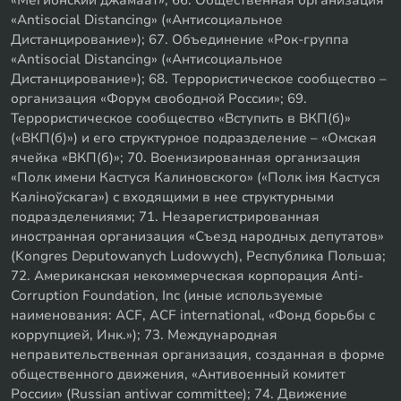
«Мегионский джамаат»; 66. Общественная организация
«Antisocial Distancing» («Антисоциальное
Дистанцирование»); 67. Объединение «Рок-группа
«Antisocial Distancing» («Антисоциальное
Дистанцирование»); 68. Террористическое сообщество –
организация «Форум свободной России»; 69.
Террористическое сообщество «Вступить в ВКП(б)»
(«ВКП(б)») и его структурное подразделение – «Омская
ячейка «ВКП(б)»; 70. Военизированная организация
«Полк имени Кастуся Калиновского» («Полк iмя Кастуся
Калiноўскага») с входящими в нее структурными
подразделениями; 71. Незарегистрированная
иностранная организация «Съезд народных депутатов»
(Kongres Deputowanych Ludowych), Республика Польша;
72. Американская некоммерческая корпорация Anti-
Corruption Foundation, Inc (иные используемые
наименования: ACF, ACF international, «Фонд борьбы с
коррупцией, Инк.»); 73. Международная
неправительственная организация, созданная в форме
общественного движения, «Антивоенный комитет
России» (Russian antiwar committee); 74. Движение