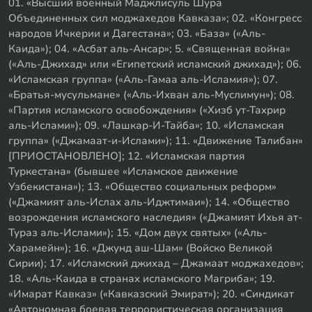
01. «Высший военный Маджлисуль Шура
Объединенных сил моджахедов Кавказа»; 02. «Конгресс
народов Ичкерии и Дагестана»; 03. «База» («Аль-
Каида»); 04. «Асбат аль-Ансар»; 5. «Священная война»
(«Аль-Джихад» или «Египетский исламский джихад»); 06.
«Исламская группа» («Аль-Гамаа аль-Исламия»); 07.
«Братья-мусульмане» («Аль-Ихван аль-Муслимун»); 08.
«Партия исламского освобождения» («Хизб ут-Тахрир
аль-Ислами»); 09. «Лашкар-И-Тайба»; 10. «Исламская
группа» («Джамаат-и-Ислами»); 11. «Движение Талибан»
[ПРИОСТАНОВЛЕНО]; 12. «Исламская партия
Туркестана» (бывшее «Исламское движение
Узбекистана»); 13. «Общество социальных реформ»
(«Джамият аль-Ислах аль-Иджтимаи»); 14. «Общество
возрождения исламского наследия» («Джамият Ихья ат-
Тураз аль-Ислами»); 15. «Дом двух святых» («Аль-
Харамейн»); 16. «Джунд аш-Шам» (Войско Великой
Сирии); 17. «Исламский джихад – Джамаат моджахедов»;
18. «Аль-Каида в странах исламского Магриба»; 19.
«Имарат Кавказ» («Кавказский Эмират»); 20. «Синдикат
«Автономная боевая террористическая организация