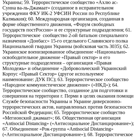
Украины; 59. Террористическое сообщество «Ахлю ас-
Сунна ва-ль-Джамаат» (созданное в исправительном
учреждении ФКУ ИК-2 УФСИН России по Республике
Калмыкия); 60. Международная организация, созданная в
форме общественного движения, «Форум свободных
государств постРоссии» и ее структурные подразделения; 61.
Террористическое сообщество 2-ой батальон специального
назначения «Донбасс» 15-го отдельного Славянского полка
Национальной гвардии Украины (войсковая часть 3035); 62.
Украинское военизированное объединение «Национально-
освободительное движение «Правый сектор» и его
структурные подразделения – организация «Правая
Молодежь» и объединение «Добровольческий Украинский
Корпус «Правый Сектор» (другое используемое
наименование: ДУК ПС); 63. Террористическое сообщество
«Народное коммунистическое движение» («НКД»); 64.
Террористическое сообщество, созданное для подготовки и
совершения на территории г. Перми в целях оказания помощи
Службе безопасности Украины и Украине диверсионно-
террористических актов, направленных против безопасности
Российской Федерации; 65. Террористическое сообщество
«Мегионский джамаат»; 66. Общественная организация
«Antisocial Distancing» («Антисоциальное Дистанцирование»);
67. Объединение «Рок-группа «Antisocial Distancing»
(«Антисоциальное Дистанцирование»); 68. Террористическое