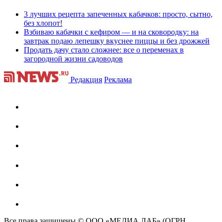
3 лучших рецепта запеченных кабачков: просто, сытно,
без хлопот!
Взбиваю кабачки с кефиром — и на сковородку: на
завтрак подаю лепешку вкуснее пиццы и без дрожжей
Продать дачу стало сложнее: все о переменах в
загородной жизни садоводов
Редакция
Реклама
Все права защищены © ООО «МЕДИА ЛАБ» (ОГРН