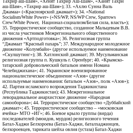
Тахрир аш-Шам», «Хейят Тахрир Аш-Шам», «Хайят Тахри
аш-Шам», «Тахрир аш-Шам»); 33. «Ахлю Сунна Валь
Джамаа» («Красноярский джамаат»); 34. «National
Socialism/White Power» («NS/WP, NS/WP Crew, Sparrows
Crew/White Power, Национал-социализм/Белая сила, власть»);
35. Террористическое сообщество, созданное Мальцевым В.В.
из числа участников Межрегионального общественного
движения «Артподготовка»; 36. Религиозная группа
“Джамаат “Красный пахарь”; 37. Международное молодежное
движение «Колумбайн» (другое используемое наименование
«Скулшутинг»); 38. Хатлонский джамаат; 39. Мусульманская
религиозная группа п. Кушкуль г. Оренбург; 40. «Крымско-
татарский добровольческий батальон имени Номана
Челебиджихана»; 41. Украинское военизированное
националистическое объединение «Азов» (другие
используемые наименования: батальон «Азов», полк «Азов»);
42. Партия исламского возрождения Таджикистана
(Республика Таджикистан); 43. Межрегиональное
леворадикальное анархистское движение «Народная
самооборона»; 44. Террористическое сообщество «Дуббайский
джамаат»; 45. Террористическое сообщество – «московская
ячейка» МТО «ИГ»; 46. Боевое крыло группы (вирда)
последователей (мюидов, мурдов) религиозного течения
Батал-Хаджи Белхороева (Батал-Хаджи, баталхаджинцев,
белхороевцев, тариката шейха овлия (устаза) Батал-Хаджи