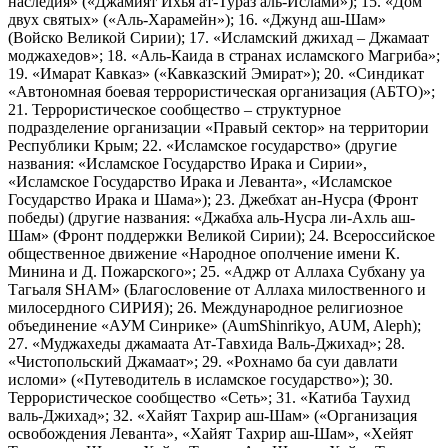
наследия» («Джамият Ихья ат-Тураз аль-Ислами»); 15. «Дом
двух святых» («Аль-Харамейн»); 16. «Джунд аш-Шам»
(Войско Великой Сирии); 17. «Исламский джихад – Джамаат
моджахедов»; 18. «Аль-Каида в странах исламского Магриба»;
19. «Имарат Кавказ» («Кавказский Эмират»); 20. «Синдикат
«Автономная боевая террористическая организация (АБТО)»;
21. Террористическое сообщество – структурное
подразделение организации «Правый сектор» на территории
Республики Крым; 22. «Исламское государство» (другие
названия: «Исламское Государство Ирака и Сирии»,
«Исламское Государство Ирака и Леванта», «Исламское
Государство Ирака и Шама»); 23. Джебхат ан-Нусра (Фронт
победы) (другие названия: «Джабха аль-Нусра ли-Ахль аш-
Шам» (Фронт поддержки Великой Сирии); 24. Всероссийское
общественное движение «Народное ополчение имени К.
Минина и Д. Пожарского»; 25. «Аджр от Аллаха Субхану уа
Тагьаля SHAM» (Благословение от Аллаха милоственного и
милосердного СИРИЯ); 26. Международное религиозное
объединение «АУМ Синрике» (AumShinrikyo, AUM, Aleph);
27. «Муджахеды джамаата Ат-Тавхида Валь-Джихад»; 28.
«Чистопольский Джамаат»; 29. «Рохнамо ба суи давлати
исломи» («Путеводитель в исламское государство»); 30.
Террористическое сообщество «Сеть»; 31. «Катиба Таухид
валь-Джихад»; 32. «Хайят Тахрир аш-Шам» («Организация
освобождения Леванта», «Хайят Тахрир аш-Шам», «Хейят