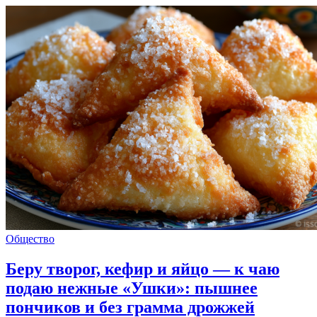
Общество
Беру творог, кефир и яйцо — к чаю
подаю нежные «Ушки»: пышнее
пончиков и без грамма дрожжей