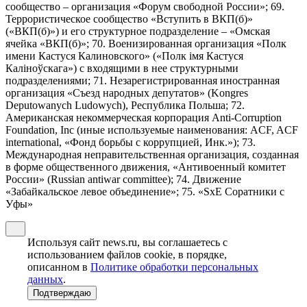
сообщество – организация «Форум свободной России»; 69.
Террористическое сообщество «Вступить в ВКП(б)»
(«ВКП(б)») и его структурное подразделение – «Омская
ячейка «ВКП(б)»; 70. Военизированная организация «Полк
имени Кастуся Калиновского» («Полк iмя Кастуся
Калiноўскага») с входящими в нее структурными
подразделениями; 71. Незарегистрированная иностранная
организация «Съезд народных депутатов» (Kongres
Deputowanych Ludowych), Республика Польша; 72.
Американская некоммерческая корпорация Anti-Corruption
Foundation, Inc (иные используемые наименования: ACF, ACF
international, «Фонд борьбы с коррупцией, Инк.»); 73.
Международная неправительственная организация, созданная
в форме общественного движения, «Антивоенный комитет
России» (Russian antiwar committee); 74. Движение
«Забайкальское левое объединение»; 75. «SxE Соратники с
Уфы»
Используя сайт news.ru, вы соглашаетесь с
использованием файлов cookie, в порядке,
описанном в
Политике обработки персональных
данных
.
Подтверждаю