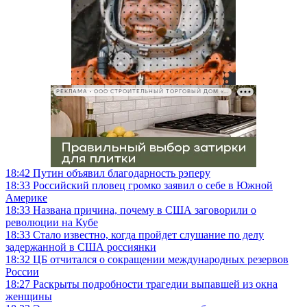
РЕКЛАМА • ООО СТРОИТЕЛЬНЫЙ ТОРГОВЫЙ ДОМ «ПЕТРОВИЧ», ИНН 7802348846
18:42
Путин объявил благодарность рэперу
18:33
Российский пловец громко заявил о себе в Южной
Америке
18:33
Названа причина, почему в США заговорили о
революции на Кубе
18:33
Стало известно, когда пройдет слушание по делу
задержанной в США россиянки
18:32
ЦБ отчитался о сокращении международных резервов
России
18:27
Раскрыты подробности трагедии выпавшей из окна
женщины