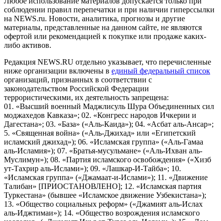
Любое использование материалов допускается только при
соблюдении правил перепечатки и при наличии гиперссылки
на NEWS.ru. Новости, аналитика, прогнозы и другие
материалы, представленные на данном сайте, не являются
офертой или рекомендацией к покупке или продаже каких-
либо активов.
Редакция NEWS.RU отдельно указывает, что перечисленные
ниже организации включены в
единый федеральный список
организаций, признанных в соответствии с
законодательством Российской Федерации
террористическими, их деятельность запрещена:
01. «Высший военный Маджлисуль Шура Объединенных сил
моджахедов Кавказа»; 02. «Конгресс народов Ичкерии и
Дагестана»; 03. «База» («Аль-Каида»); 04. «Асбат аль-Ансар»;
5. «Священная война» («Аль-Джихад» или «Египетский
исламский джихад»); 06. «Исламская группа» («Аль-Гамаа
аль-Исламия»); 07. «Братья-мусульмане» («Аль-Ихван аль-
Муслимун»); 08. «Партия исламского освобождения» («Хизб
ут-Тахрир аль-Ислами»); 09. «Лашкар-И-Тайба»; 10.
«Исламская группа» («Джамаат-и-Ислами»); 11. «Движение
Талибан» [ПРИОСТАНОВЛЕНО]; 12. «Исламская партия
Туркестана» (бывшее «Исламское движение Узбекистана»);
13. «Общество социальных реформ» («Джамият аль-Ислах
аль-Иджтимаи»); 14. «Общество возрождения исламского