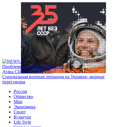
Проблемы с бензином в России
Атака США на Венесуэлу
Специальная военная операция на Украине: мирные
переговоры
Россия
Общество
Мир
Экономика
Спорт
Культура
Life Style