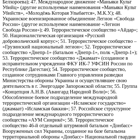
Белхороева); 47. Международное движение «Маньяки Культ
Убийц» (другие используемые наименования «Маньяки Культ
Убийств», «Молодёжь Которая Улыбается», М.К.У.); 48.
Украинское военизированное объединение Легион «Свобода
России» (другое используемое наименование «Легион
Свобода России»); 49. Террористическое сообщество «Айдар»;
50. Националистическая организация «Русский
добровольческий корпус»; 51. Террористическое сообщество –
«Грузинский национальный легион»; 52. Террористическое
сообщество «Днепр-1» (батальон «Днепр-1», полк «Днепр-1»);
53. Террористическое сообщество «Джамаат» (созданное в
исправительном учреждении ФКУ ИК-7 УФСИН России по
Республике Дагестан); 54. Террористическое сообщество,
созданное сотрудниками Главного управления разведки
Министерства обороны Украины и осуществлявшее свою
деятельность в г. Энергодаре Запорожской области; 55. Группа
«Концепция А.Н.В. (Авангард Народной Воли)»; 56.
Обособленное боевое подразделение международной
террористической организации «Исламское государство»
(джамаат) «Исламская баккия»; 57. Российское структурное
подразделение международного террористического
сообщества «АУМ Синрикё»; 58. Террористическое
сообщество 46-й отдельный штурмовой батальон «Донбасс»
Вооруженных сил Украины, созданное на базе батальона
территориальной обороны «Донбасс» Национальной гвардии