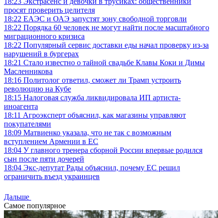
18:23
Экстрасенс и девочки в трусиках: общественники
просят проверить целителя
18:22
ЕАЭС и ОАЭ запустят зону свободной торговли
18:22
Порядка 60 человек не могут найти после масштабного
миграционного кризиса
18:22
Популярный сервис доставки еды начал проверку из-за
нарушений в бургерах
18:21
Стало известно о тайной свадьбе Клавы Коки и Димы
Масленникова
18:16
Политолог ответил, сможет ли Трамп устроить
революцию на Кубе
18:15
Налоговая служба ликвидировала ИП артиста-
иноагента
18:11
Агроэксперт объяснил, как магазины управляют
покупателями
18:09
Матвиенко указала, что не так с возможным
вступлением Армении в ЕС
18:04
У главного тренера сборной России впервые родился
сын после пяти дочерей
18:04
Экс-депутат Рады объяснил, почему ЕС решил
ограничить въезд украинцев
Дальше
Самое популярное