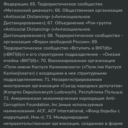
Федерации; 65. Террористическое сообщество
«Мегионский джамаат»; 66. Общественная организация
«Antisocial Distancing» («Антисоциальное
Дистанцирование»); 67. Объединение «Рок-группа
«Antisocial Distancing» («Антисоциальное
Дистанцирование»); 68. Террористическое сообщество –
организация «Форум свободной России»; 69.
Террористическое сообщество «Вступить в ВКП(б)»
(«ВКП(б)») и его структурное подразделение – «Омская
ячейка «ВКП(б)»; 70. Военизированная организация
«Полк имени Кастуся Калиновского» («Полк iмя Кастуся
Калiноўскага») с входящими в нее структурными
подразделениями; 71. Незарегистрированная
иностранная организация «Съезд народных депутатов»
(Kongres Deputowanych Ludowych), Республика Польша;
72. Американская некоммерческая корпорация Anti-
Corruption Foundation, Inc (иные используемые
наименования: ACF, ACF international, «Фонд борьбы с
коррупцией, Инк.»); 73. Международная
неправительственная организация, созданная в форме