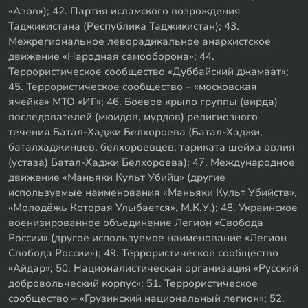
«Азов»); 42. Партия исламского возрождения
Таджикистана (Республика Таджикистан); 43.
Межрегиональное леворадикальное анархистское
движение «Народная самооборона»; 44.
Террористическое сообщество «Дуббайский джамаат»;
45. Террористическое сообщество – «московская
ячейка» МТО «ИГ»; 46. Боевое крыло группы (вирда)
последователей (мюидов, мурдов) религиозного
течения Батал-Хаджи Белхороева (Батал-Хаджи,
баталхаджинцев, белхороевцев, тариката шейха овлия
(устаза) Батал-Хаджи Белхороева); 47. Международное
движение «Маньяки Культ Убийц» (другие
используемые наименования «Маньяки Культ Убийств»,
«Молодёжь Которая Улыбается», М.К.У.); 48. Украинское
военизированное объединение Легион «Свобода
России» (другое используемое наименование «Легион
Свобода России»); 49. Террористическое сообщество
«Айдар»; 50. Националистическая организация «Русский
добровольческий корпус»; 51. Террористическое
сообщество – «Грузинский национальный легион»; 52.