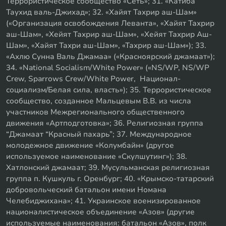
Террористическое сообщество «Сеть»; 31. «Катиба
Таухид валь-Джихад»; 32. «Хайят Тахрир аш-Шам»
(«Организация освобождения Леванта», «Хайят Тахрир
аш-Шам», «Хейят Тахрир аш-Шам», «Хейят Тахрир Аш-
Шам», «Хайят Тахри аш-Шам», «Тахрир аш-Шам»); 33.
«Ахлю Сунна Валь Джамаа» («Красноярский джамаат»);
34. «National Socialism/White Power» («NS/WP, NS/WP
Crew, Sparrows Crew/White Power, Национал-
социализм/Белая сила, власть»); 35. Террористическое
сообщество, созданное Мальцевым В.В. из числа
участников Межрегионального общественного
движения «Артподготовка»; 36. Религиозная группа
“Джамаат “Красный пахарь”; 37. Международное
молодежное движение «Колумбайн» (другое
используемое наименование «Скулшутинг»); 38.
Хатлонский джамаат; 39. Мусульманская религиозная
группа п. Кушкуль г. Оренбург; 40. «Крымско-татарский
добровольческий батальон имени Номана
Челебиджихана»; 41. Украинское военизированное
националистическое объединение «Азов» (другие
используемые наименования: батальон «Азов», полк