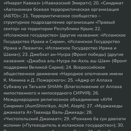
«Имарат Кавказ» («Кавказский Эмират»); 20. «Синдикат
«Автономная боевая террористическая организация
(АБТО)»; 21. Террористическое сообщество –
структурное подразделение организации «Правый
сектор» на территории Республики Крым; 22.
«Исламское государство» (другие названия: «Исламское
Государство Ирака и Сирии», «Исламское Государство
Ирака и Леванта», «Исламское Государство Ирака и
Шама»); 23. Джебхат ан-Нусра (Фронт победы) (другие
названия: «Джабха аль-Нусра ли-Ахль аш-Шам» (Фронт
поддержки Великой Сирии); 24. Всероссийское
общественное движение «Народное ополчение имени
К. Минина и Д. Пожарского»; 25. «Аджр от Аллаха
Субхану уа Тагьаля SHAM» (Благословение от Аллаха
милоственного и милосердного СИРИЯ); 26.
Международное религиозное объединение «АУМ
Синрике» (AumShinrikyo, AUM, Aleph); 27. «Муджахеды
джамаата Ат-Тавхида Валь-Джихад»; 28.
«Чистопольский Джамаат»; 29. «Рохнамо ба суи давлати
исломи» («Путеводитель в исламское государство»); 30.