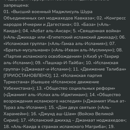
запрещена:
01. «Высший военный Маджлисуль Шура
Объединенных сил моджахедов Кавказа»; 02. «Конгресс
народов Ичкерии и Дагестана»; 03. «База» («Аль-
Каида»); 04. «Асбат аль-Ансар»; 5. «Священная война»
(«Аль-Джихад» или «Египетский исламский джихад»); 06.
«Исламская группа» («Аль-Гамаа аль-Исламия»); 07.
«Братья-мусульмане» («Аль-Ихван аль-Муслимун»); 08.
«Партия исламского освобождения» («Хизб ут-Тахрир
аль-Ислами»); 09. «Лашкар-И-Тайба»; 10. «Исламская
группа» («Джамаат-и-Ислами»); 11. «Движение Талибан»
[ПРИОСТАНОВЛЕНО]; 12. «Исламская партия
Туркестана» (бывшее «Исламское движение
Узбекистана»); 13. «Общество социальных реформ»
(«Джамият аль-Ислах аль-Иджтимаи»); 14. «Общество
возрождения исламского наследия» («Джамият Ихья ат-
Тураз аль-Ислами»); 15. «Дом двух святых» («Аль-
Харамейн»); 16. «Джунд аш-Шам» (Войско Великой
Сирии); 17. «Исламский джихад – Джамаат моджахедов»;
18. «Аль-Каида в странах исламского Магриба»; 19.