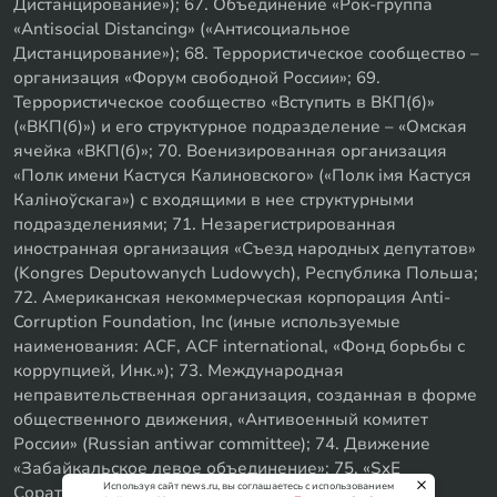
Дистанцирование»); 67. Объединение «Рок-группа
«Antisocial Distancing» («Антисоциальное
Дистанцирование»); 68. Террористическое сообщество –
организация «Форум свободной России»; 69.
Террористическое сообщество «Вступить в ВКП(б)»
(«ВКП(б)») и его структурное подразделение – «Омская
ячейка «ВКП(б)»; 70. Военизированная организация
«Полк имени Кастуся Калиновского» («Полк iмя Кастуся
Калiноўскага») с входящими в нее структурными
подразделениями; 71. Незарегистрированная
иностранная организация «Съезд народных депутатов»
(Kongres Deputowanych Ludowych), Республика Польша;
72. Американская некоммерческая корпорация Anti-
Corruption Foundation, Inc (иные используемые
наименования: ACF, ACF international, «Фонд борьбы с
коррупцией, Инк.»); 73. Международная
неправительственная организация, созданная в форме
общественного движения, «Антивоенный комитет
России» (Russian antiwar committee); 74. Движение
«Забайкальское левое объединение»; 75. «SxE
Используя сайт news.ru, вы соглашаетесь с использованием
Соратники с Уфы»