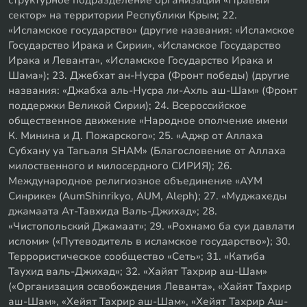
сектор» на территории Республики Крым; 22.
«Исламское государство» (другие названия: «Исламское
Государство Ирака и Сирии», «Исламское Государство
Ирака и Леванта», «Исламское Государство Ирака и
Шама»); 23. Джебхат ан-Нусра (Фронт победы) (другие
названия: «Джабха аль-Нусра ли-Ахль аш-Шам» (Фронт
поддержки Великой Сирии); 24. Всероссийское
общественное движение «Народное ополчение имени
К. Минина и Д. Пожарского»; 25. «Аджр от Аллаха
Субхану уа Тагьаля SHAM» (Благословение от Аллаха
милоственного и милосердного СИРИЯ); 26.
Международное религиозное объединение «АУМ
Синрике» (AumShinrikyo, AUM, Aleph); 27. «Муджахеды
джамаата Ат-Тавхида Валь-Джихад»; 28.
«Чистопольский Джамаат»; 29. «Рохнамо ба суи давлати
исломи» («Путеводитель в исламское государство»); 30.
Террористическое сообщество «Сеть»; 31. «Катиба
Таухид валь-Джихад»; 32. «Хайят Тахрир аш-Шам»
(«Организация освобождения Леванта», «Хайят Тахрир
аш-Шам», «Хейят Тахрир аш-Шам», «Хейят Тахрир Аш-