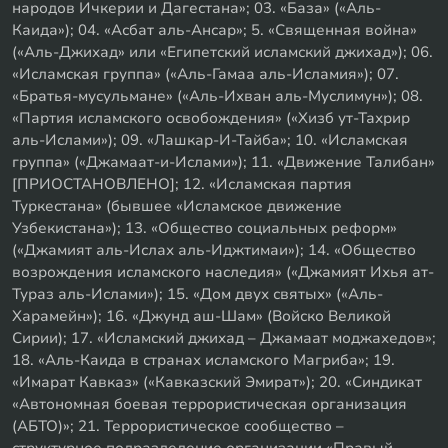
народов Ичкерии и Дагестана»; 03. «База» («Аль-
Каида»); 04. «Асбат аль-Ансар»; 5. «Священная война»
(«Аль-Джихад» или «Египетский исламский джихад»); 06.
«Исламская группа» («Аль-Гамаа аль-Исламия»); 07.
«Братья-мусульмане» («Аль-Ихван аль-Муслимун»); 08.
«Партия исламского освобождения» («Хизб ут-Тахрир
аль-Ислами»); 09. «Лашкар-И-Тайба»; 10. «Исламская
группа» («Джамаат-и-Ислами»); 11. «Движение Талибан»
[ПРИОСТАНОВЛЕНО]; 12. «Исламская партия
Туркестана» (бывшее «Исламское движение
Узбекистана»); 13. «Общество социальных реформ»
(«Джамият аль-Ислах аль-Иджтимаи»); 14. «Общество
возрождения исламского наследия» («Джамият Ихья ат-
Тураз аль-Ислами»); 15. «Дом двух святых» («Аль-
Харамейн»); 16. «Джунд аш-Шам» (Войско Великой
Сирии); 17. «Исламский джихад – Джамаат моджахедов»;
18. «Аль-Каида в странах исламского Магриба»; 19.
«Имарат Кавказ» («Кавказский Эмират»); 20. «Синдикат
«Автономная боевая террористическая организация
(АБТО)»; 21. Террористическое сообщество –
структурное подразделение организации «Правый