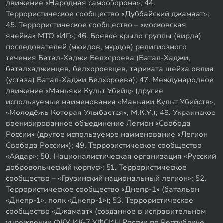
движение «Народная самооборона»; 44.
Террористическое сообщество «Дуббайский джамаат»;
45. Террористическое сообщество – «московская
ячейка» МТО «ИГ»; 46. Боевое крыло группы (вирда)
последователей (мюидов, мурдов) религиозного
течения Батал-Хаджи Белхороева (Батал-Хаджи,
баталхаджинцев, белхороевцев, тариката шейха овлия
(устаза) Батал-Хаджи Белхороева); 47. Международное
движение «Маньяки Культ Убийц» (другие
используемые наименования «Маньяки Культ Убийств»,
«Молодёжь Которая Улыбается», М.К.У.); 48. Украинское
военизированное объединение Легион «Свобода
России» (другое используемое наименование «Легион
Свобода России»); 49. Террористическое сообщество
«Айдар»; 50. Националистическая организация «Русский
добровольческий корпус»; 51. Террористическое
сообщество – «Грузинский национальный легион»; 52.
Террористическое сообщество «Днепр-1» (батальон
«Днепр-1», полк «Днепр-1»); 53. Террористическое
сообщество «Джамаат» (созданное в исправительном
учреждении ФКУ ИК-7 УФСИН России по Республике