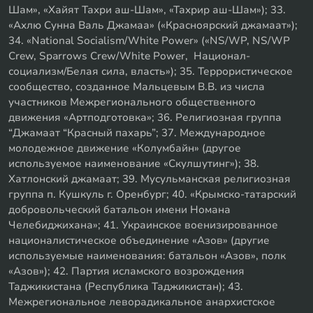
Шам», «Хайят Тахри аш-Шам», «Тахрир аш-Шам»); 33.
«Ахлю Сунна Валь Джамаа» («Красноярский джамаат»);
34. «National Socialism/White Power» («NS/WP, NS/WP
Crew, Sparrows Crew/White Power, Национал-
социализм/Белая сила, власть»); 35. Террористическое
сообщество, созданное Мальцевым В.В. из числа
участников Межрегионального общественного
движения «Артподготовка»; 36. Религиозная группа
“Джамаат “Красный пахарь”; 37. Международное
молодежное движение «Колумбайн» (другое
используемое наименование «Скулшутинг»); 38.
Хатлонский джамаат; 39. Мусульманская религиозная
группа п. Кушкуль г. Оренбург; 40. «Крымско-татарский
добровольческий батальон имени Номана
Челебиджихана»; 41. Украинское военизированное
националистическое объединение «Азов» (другие
используемые наименования: батальон «Азов», полк
«Азов»); 42. Партия исламского возрождения
Таджикистана (Республика Таджикистан); 43.
Межрегиональное леворадикальное анархистское