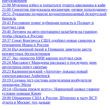
предложением
21:08
Мужчина избил и попытался душить школьника в кафе
21:00
Синоптик предсказала москвичам «резкое похолодание»
20:51
Лукашенко подарили водонепроницаемый белорусский
бинокль
20:43
Россиянин помог кубинцам попасть в Польшу и
получил срок
20:40
Литовец на авто протаранил шлагбаум на границе,
чтобы сбежать в Россию
20:37
Сенат Конгресса США одобрил новые санкции в
отношении Ирана и России
20:34
Над военной базой в Германии заметили шесть
неизвестных беспилотников
20:27
Экс-директор НИИ вакцин получил срок
20:24
Массажист Марадоны рассказал о последних днях
аргентинца перед смертью
20:23
Калининградский «Автотор» показал новый
электросамосвал Ambertruck
20:19
Создана тест-система определения возбудителя
лихорадки Эбола
20:14
«Польша прежде всего»: Навроцкий назвал главное
условие помощи Киеву
20:00
Обращение США к России, Штирлиц в тылу ВСУ,
духота в Москве: что дальше