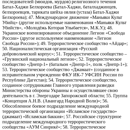
последователей (мюидов, мурдов) религиозного течения
Батал-Хаджи Белхороева (Батал-Хаджи, баталхаджинцев,
белхороевцев, тариката шейха овлия (устаза) Батал-Хаджи
Белхороева); 47. Международное движение «Маньяки Культ
Убийц» (другие используемые наименования «Маньяки Культ
Убийств», «Молодёжь Которая Улыбается», М.К.У.); 48.
Украинское военизированное объединение Легион «Свобода
России» (другое используемое наименование «Легион
Свобода России»); 49. Террористическое сообщество «Айдар»;
50. Националистическая организация «Русский
добровольческий корпус»; 51. Террористическое сообщество –
«Грузинский национальный легион»; 52. Террористическое
сообщество «Днепр-1» (батальон «Днепр-1», полк «Днепр-1»);
53. Террористическое сообщество «Джамаат» (созданное в
исправительном учреждении ФКУ ИК-7 УФСИН России по
Республике Дагестан); 54. Террористическое сообщество,
созданное сотрудниками Главного управления разведки
Министерства обороны Украины и осуществлявшее свою
деятельность в г. Энергодаре Запорожской области; 55. Группа
«Концепция А.Н.В. (Авангард Народной Воли)»; 56.
Обособленное боевое подразделение международной
террористической организации «Исламское государство»
(джамаат) «Исламская баккия»; 57. Российское структурное
подразделение международного террористического
сообщества «АУМ Синрикё»; 58. Террористическое