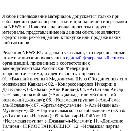
пользователей сети "Интернет", находящихся на территории
Российской Федерации)
Любое использование материалов допускается только при
соблюдении правил перепечатки и при наличии гиперссылки
на NEWS.ru. Новости, аналитика, прогнозы и другие
материалы, представленные на данном сайте, не являются
офертой или рекомендацией к покупке или продаже каких-
либо активов.
Редакция NEWS.RU отдельно указывает, что перечисленные
ниже организации включены в
единый федеральный список
организаций, признанных в соответствии с
законодательством Российской Федерации
террористическими, их деятельность запрещена:
01. «Высший военный Маджлисуль Шура Объединенных сил
моджахедов Кавказа»; 02. «Конгресс народов Ичкерии и
Дагестана»; 03. «База» («Аль-Каида»); 04. «Асбат аль-Ансар»;
5. «Священная война» («Аль-Джихад» или «Египетский
исламский джихад»); 06. «Исламская группа» («Аль-Гамаа
аль-Исламия»); 07. «Братья-мусульмане» («Аль-Ихван аль-
Муслимун»); 08. «Партия исламского освобождения» («Хизб
ут-Тахрир аль-Ислами»); 09. «Лашкар-И-Тайба»; 10.
«Исламская группа» («Джамаат-и-Ислами»); 11. «Движение
Талибан» [ПРИОСТАНОВЛЕНО]; 12. «Исламская партия