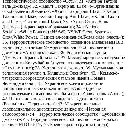
Террористическое сообщество «Сеть»; 31. «Катиба Таухид
валь-Джихад»; 32. «Хайят Тахрир аш-Шам» («Организация
освобождения Леванта», «Хайят Тахрир аш-Шам», «Хейят
Тахрир аш-Шам», «Хейят Тахрир Аш-Шам», «Хайят Тахри
аш-Шам», «Тахрир аш-Шам»); 33. «Ахлю Сунна Валь
Джамаа» («Красноярский джамаат»); 34. «National
Socialism/White Power» («NS/WP, NS/WP Crew, Sparrows
Crew/White Power, Национал-социализм/Белая сила, власть»);
35. Террористическое сообщество, созданное Мальцевым В.В.
из числа участников Межрегионального общественного
движения «Артподготовка»; 36. Религиозная группа
“Джамаат “Красный пахарь”; 37. Международное молодежное
движение «Колумбайн» (другое используемое наименование
«Скулшутинг»); 38. Хатлонский джамаат; 39. Мусульманская
религиозная группа п. Кушкуль г. Оренбург; 40. «Крымско-
татарский добровольческий батальон имени Номана
Челебиджихана»; 41. Украинское военизированное
националистическое объединение «Азов» (другие
используемые наименования: батальон «Азов», полк «Азов»);
42. Партия исламского возрождения Таджикистана
(Республика Таджикистан); 43. Межрегиональное
леворадикальное анархистское движение «Народная
самооборона»; 44. Террористическое сообщество «Дуббайский
джамаат»; 45. Террористическое сообщество – «московская
ячейка» МТО «ИГ»; 46. Боевое крыло группы (вирда)