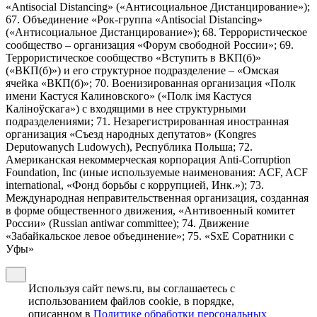
«Antisocial Distancing» («Антисоциальное Дистанцирование»);
67. Объединение «Рок-группа «Antisocial Distancing»
(«Антисоциальное Дистанцирование»); 68. Террористическое
сообщество – организация «Форум свободной России»; 69.
Террористическое сообщество «Вступить в ВКП(б)»
(«ВКП(б)») и его структурное подразделение – «Омская
ячейка «ВКП(б)»; 70. Военизированная организация «Полк
имени Кастуся Калиновского» («Полк iмя Кастуся
Калiноўскага») с входящими в нее структурными
подразделениями; 71. Незарегистрированная иностранная
организация «Съезд народных депутатов» (Kongres
Deputowanych Ludowych), Республика Польша; 72.
Американская некоммерческая корпорация Anti-Corruption
Foundation, Inc (иные используемые наименования: ACF, ACF
international, «Фонд борьбы с коррупцией, Инк.»); 73.
Международная неправительственная организация, созданная
в форме общественного движения, «Антивоенный комитет
России» (Russian antiwar committee); 74. Движение
«Забайкальское левое объединение»; 75. «SxE Соратники с
Уфы»
Используя сайт news.ru, вы соглашаетесь с
использованием файлов cookie, в порядке,
описанном в
Политике обработки персональных