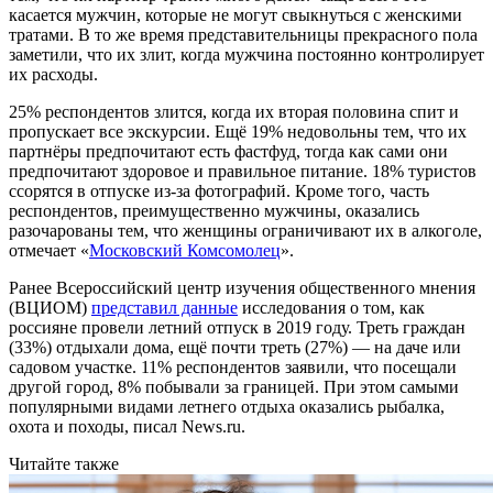
касается мужчин, которые не могут свыкнуться с женскими
тратами. В то же время представительницы прекрасного пола
заметили, что их злит, когда мужчина постоянно контролирует
их расходы.
25% респондентов злится, когда их вторая половина спит и
пропускает все экскурсии. Ещё 19% недовольны тем, что их
партнёры предпочитают есть фастфуд, тогда как сами они
предпочитают здоровое и правильное питание. 18% туристов
ссорятся в отпуске из-за фотографий. Кроме того, часть
респондентов, преимущественно мужчины, оказались
разочарованы тем, что женщины ограничивают их в алкоголе,
отмечает «
Московский Комсомолец
».
Ранее Всероссийский центр изучения общественного мнения
(ВЦИОМ)
представил данные
исследования о том, как
россияне провели летний отпуск в 2019 году. Треть граждан
(33%) отдыхали дома, ещё почти треть (27%) — на даче или
садовом участке. 11% респондентов заявили, что посещали
другой город, 8% побывали за границей. При этом самыми
популярными видами летнего отдыха оказались рыбалка,
охота и походы, писал News.ru.
Читайте также