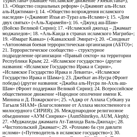
Туркестана» (бывшее «Исламское движение Узбекистана»);
13. «Общество социальных реформ» («Джамият аль-Ислах
аль-Иджтимаи»); 14. «Общество возрождения исламского
наследия» («Джамият Ихья ат-Тураз аль-Ислами»); 15. «Дом
двух святых» («Аль-Харамейн»); 16. «Джунд аш-Шам»
(Войско Великой Сирии); 17. «Исламский джихад – Джамаат
моджахедов»; 18. «Аль-Каида в странах исламского Магриба»;
19. «Имарат Кавказ» («Кавказский Эмират»); 20. «Синдикат
«Автономная боевая террористическая организация (АБТО)»;
21. Террористическое сообщество – структурное
подразделение организации «Правый сектор» на территории
Республики Крым; 22. «Исламское государство» (другие
названия: «Исламское Государство Ирака и Сирии»,
«Исламское Государство Ирака и Леванта», «Исламское
Государство Ирака и Шама»); 23. Джебхат ан-Нусра (Фронт
победы) (другие названия: «Джабха аль-Нусра ли-Ахль аш-
Шам» (Фронт поддержки Великой Сирии); 24. Всероссийское
общественное движение «Народное ополчение имени К.
Минина и Д. Пожарского»; 25. «Аджр от Аллаха Субхану уа
Тагьаля SHAM» (Благословение от Аллаха милоственного и
милосердного СИРИЯ); 26. Международное религиозное
объединение «АУМ Синрике» (AumShinrikyo, AUM, Aleph);
27. «Муджахеды джамаата Ат-Тавхида Валь-Джихад»; 28.
«Чистопольский Джамаат»; 29. «Рохнамо ба суи давлати
исломи» («Путеводитель в исламское государство»); 30.