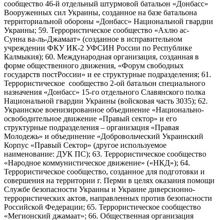
сообщество 46-й отдельный штурмовой батальон «Донбасс»
Вооруженных сил Украины, созданное на базе батальона
территориальной обороны «Донбасс» Национальной гвардии
Украины; 59. Террористическое сообщество «Ахлю ас-
Сунна ва-ль-Джамаат» (созданное в исправительном
учреждении ФКУ ИК-2 УФСИН России по Республике
Калмыкия); 60. Международная организация, созданная в
форме общественного движения, «Форум свободных
государств постРоссии» и ее структурные подразделения; 61.
Террористическое сообщество 2-ой батальон специального
назначения «Донбасс» 15-го отдельного Славянского полка
Национальной гвардии Украины (войсковая часть 3035); 62.
Украинское военизированное объединение «Национально-
освободительное движение «Правый сектор» и его
структурные подразделения – организация «Правая
Молодежь» и объединение «Добровольческий Украинский
Корпус «Правый Сектор» (другое используемое
наименование: ДУК ПС); 63. Террористическое сообщество
«Народное коммунистическое движение» («НКД»); 64.
Террористическое сообщество, созданное для подготовки и
совершения на территории г. Перми в целях оказания помощи
Службе безопасности Украины и Украине диверсионно-
террористических актов, направленных против безопасности
Российской Федерации; 65. Террористическое сообщество
«Мегионский джамаат»; 66. Общественная организация