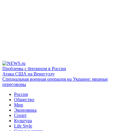
Проблемы с бензином в России
Атака США на Венесуэлу
Специальная военная операция на Украине: мирные
переговоры
Россия
Общество
Мир
Экономика
Спорт
Культура
Life Style