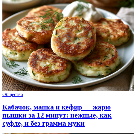
Общество
Кабачок, манка и кефир — жарю
пышки за 12 минут: нежные, как
суфле, и без грамма муки