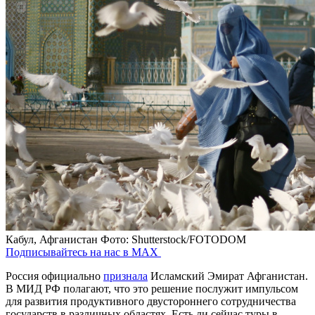
Кабул, Афганистан
Фото: Shutterstock/FOTODOM
Подписывайтесь на нас в MAX
Россия официально
признала
Исламский Эмират Афганистан.
В МИД РФ полагают, что это решение послужит импульсом
для развития продуктивного двустороннего сотрудничества
государств в различных областях. Есть ли сейчас туры в