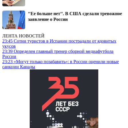
"Ее больше нет". В США сделали тревожное
заявление о России
ЛЕНТА НОВОСТЕЙ
23:45
Сотни туристов в Испании пострадали от ядовитых
укусов
23:39
Определен главный тренер сборной медиафутбола
России
23:23
«Могут только позабавить»: в России оценили новые
санкции Канады