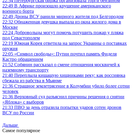
22:54
Петербургская биржа организовала торги бензином
22:49
В Африке произошло крушение американского
военного борта
22:49
Дроны ВСУ ранили мирного жителя под Белгородом
22:32
Обнаженная девушка выпала из окна жилого дома в
Москве
22:24
Добровольцы могут помочь потушить пожар у пляжа
под Севастополем
22:19
Южная Корея ответила на запрос Украины о поставках
оружия
22:05
«Символ свободы»: Путин почтил память Фиделя
Кастро обращением
21:52
Собянин рассказал о смене отношения москвичей к
наземному транспорту
21:40
Переплыла кишащую хищниками реку: как россиянка
сбежала из рабства в Мьянме
21:36
Страшное землетрясение в Колумбии убило более сотни
человек
21:36
Верховный суд разъяснил причины решения о снятии
«Яблока» с выборов
21:33
ПВО за день отразила попытки ударов сотен дронов
ВСУ по России
Дальше
Самое популярное