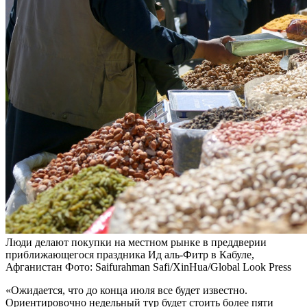
Люди делают покупки на местном рынке в преддверии
приближающегося праздника Ид аль-Фитр в Кабуле,
Афганистан
Фото: Saifurahman Safi/XinHua/Global Look Press
«Ожидается, что до конца июля все будет известно.
Ориентировочно недельный тур будет стоить более пяти