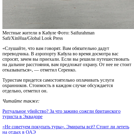
Местные жители в Кабуле
Фото: Saifurahman
Safi/XinHua/Global Look Press
«Слушайте, что вам говорят. Вам обязательно дадут
переводчика. В аэропорту Кабула во время досмотра вас
спросят, зачем вы приехали. Если вы решили путешествовать
на дальние расстояния, вам предложат охрану. От нее не стоит
отказываться», — отметил Серенко.
Туристам придется самостоятельно оплачивать услуги
охранников. Стоимость в каждом случае обсуждается
отдельно, отметил он.
Читайте также:
Ритуальное убийство? За что заживо сожгли британского
туриста в Эквадоре
«Не советуем покупать туры». Эмираты всё? Стоит ли лететь
на отдых в ОАЭ