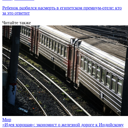
Ребенок разбился насмерть в египетском премиум-отеле: кто
за это ответит
Читайте также
Мир
«Идея хорошая»: экономист о железной дороге к Индийскому