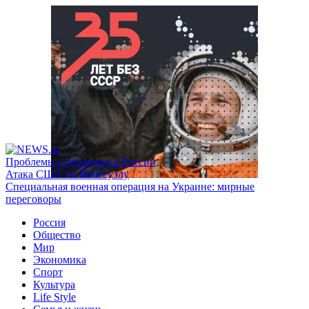
Проблемы с бензином в России
Атака США на Венесуэлу
Специальная военная операция на Украине: мирные
переговоры
Россия
Общество
Мир
Экономика
Спорт
Культура
Life Style