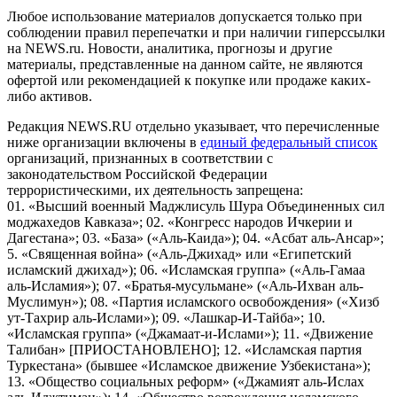
Любое использование материалов допускается только при
соблюдении правил перепечатки и при наличии гиперссылки
на NEWS.ru. Новости, аналитика, прогнозы и другие
материалы, представленные на данном сайте, не являются
офертой или рекомендацией к покупке или продаже каких-
либо активов.
Редакция NEWS.RU отдельно указывает, что перечисленные
ниже организации включены в
единый федеральный список
организаций, признанных в соответствии с
законодательством Российской Федерации
террористическими, их деятельность запрещена:
01. «Высший военный Маджлисуль Шура Объединенных сил
моджахедов Кавказа»; 02. «Конгресс народов Ичкерии и
Дагестана»; 03. «База» («Аль-Каида»); 04. «Асбат аль-Ансар»;
5. «Священная война» («Аль-Джихад» или «Египетский
исламский джихад»); 06. «Исламская группа» («Аль-Гамаа
аль-Исламия»); 07. «Братья-мусульмане» («Аль-Ихван аль-
Муслимун»); 08. «Партия исламского освобождения» («Хизб
ут-Тахрир аль-Ислами»); 09. «Лашкар-И-Тайба»; 10.
«Исламская группа» («Джамаат-и-Ислами»); 11. «Движение
Талибан» [ПРИОСТАНОВЛЕНО]; 12. «Исламская партия
Туркестана» (бывшее «Исламское движение Узбекистана»);
13. «Общество социальных реформ» («Джамият аль-Ислах