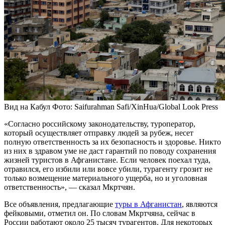
Вид на Кабул
Фото: Saifurahman Safi/XinHua/Global Look Press
«Согласно российскому законодательству, туроператор,
который осуществляет отправку людей за рубеж, несет
полную ответственность за их безопасность и здоровье. Никто
из них в здравом уме не даст гарантий по поводу сохранения
жизней туристов в Афганистане. Если человек поехал туда,
отравился, его избили или вовсе убили, турагенту грозит не
только возмещение материального ущерба, но и уголовная
ответственность», — сказал Мкртчян.
Все объявления, предлагающие
туры в Афганистан
, являются
фейковыми, отметил он. По словам Мкртчяна, сейчас в
России работают около 25 тысяч турагентов. Для некоторых