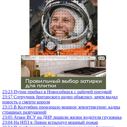
РЕКЛАМА • ООО СТРОИТЕЛЬНЫЙ ТОРГОВЫЙ ДОМ «ПЕТРОВИЧ», ИНН 7802348846
23:23
Путин прибыл в Новосибирск с рабочей поездкой
23:17
Сотрудник британского радио объяснил, зачем выдал
новость о смерти короля
23:15
В Колумбии произошло мощное землетрясение: кадры
страшных разрушений
23:05
Атаки ВСУ на ДНР лишили жизни водителя грузовика
23:04
На НПЗ в Ливии вспыхнул мощный пожар