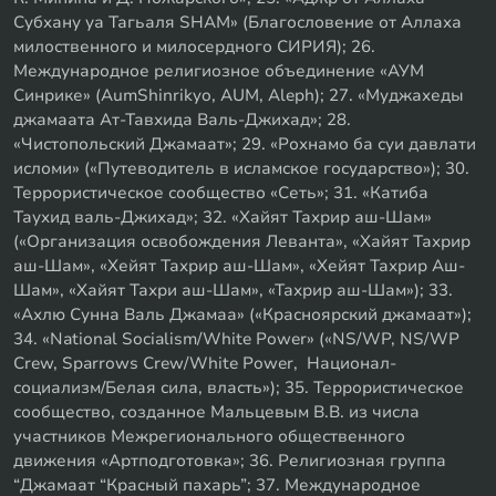
Субхану уа Тагьаля SHAM» (Благословение от Аллаха
милоственного и милосердного СИРИЯ); 26.
Международное религиозное объединение «АУМ
Синрике» (AumShinrikyo, AUM, Aleph); 27. «Муджахеды
джамаата Ат-Тавхида Валь-Джихад»; 28.
«Чистопольский Джамаат»; 29. «Рохнамо ба суи давлати
исломи» («Путеводитель в исламское государство»); 30.
Террористическое сообщество «Сеть»; 31. «Катиба
Таухид валь-Джихад»; 32. «Хайят Тахрир аш-Шам»
(«Организация освобождения Леванта», «Хайят Тахрир
аш-Шам», «Хейят Тахрир аш-Шам», «Хейят Тахрир Аш-
Шам», «Хайят Тахри аш-Шам», «Тахрир аш-Шам»); 33.
«Ахлю Сунна Валь Джамаа» («Красноярский джамаат»);
34. «National Socialism/White Power» («NS/WP, NS/WP
Crew, Sparrows Crew/White Power, Национал-
социализм/Белая сила, власть»); 35. Террористическое
сообщество, созданное Мальцевым В.В. из числа
участников Межрегионального общественного
движения «Артподготовка»; 36. Религиозная группа
“Джамаат “Красный пахарь”; 37. Международное