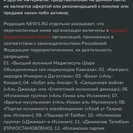
не являются офертой или рекомендацией к покупке или
продаже каких-либо активов.
Редакция NEWS.RU отдельно указывает, что
перечисленные ниже организации включены в
единый
федеральный список
организаций, признанных в
соответствии с законодательством Российской
Федерации террористическими, их деятельность
запрещена:
01. «Высший военный Маджлисуль Шура
Объединенных сил моджахедов Кавказа»; 02. «Конгресс
народов Ичкерии и Дагестана»; 03. «База» («Аль-
Каида»); 04. «Асбат аль-Ансар»; 5. «Священная война»
(«Аль-Джихад» или «Египетский исламский джихад»); 06.
«Исламская группа» («Аль-Гамаа аль-Исламия»); 07.
«Братья-мусульмане» («Аль-Ихван аль-Муслимун»); 08.
«Партия исламского освобождения» («Хизб ут-Тахрир
аль-Ислами»); 09. «Лашкар-И-Тайба»; 10. «Исламская
группа» («Джамаат-и-Ислами»); 11. «Движение Талибан»
[ПРИОСТАНОВЛЕНО]; 12. «Исламская партия