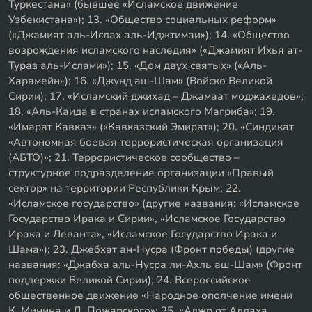
Туркестана» (бывшее «Исламское движение
Узбекистана»); 13. «Общество социальных реформ»
(«Джамият аль-Ислах аль-Иджтимаи»); 14. «Общество
возрождения исламского наследия» («Джамият Ихья ат-
Тураз аль-Ислами»); 15. «Дом двух святых» («Аль-
Харамейн»); 16. «Джунд аш-Шам» (Войско Великой
Сирии); 17. «Исламский джихад – Джамаат моджахедов»;
18. «Аль-Каида в странах исламского Магриба»; 19.
«Имарат Кавказ» («Кавказский Эмират»); 20. «Синдикат
«Автономная боевая террористическая организация
(АБТО)»; 21. Террористическое сообщество –
структурное подразделение организации «Правый
сектор» на территории Республики Крым; 22.
«Исламское государство» (другие названия: «Исламское
Государство Ирака и Сирии», «Исламское Государство
Ирака и Леванта», «Исламское Государство Ирака и
Шама»); 23. Джебхат ан-Нусра (Фронт победы) (другие
названия: «Джабха аль-Нусра ли-Ахль аш-Шам» (Фронт
поддержки Великой Сирии); 24. Всероссийское
общественное движение «Народное ополчение имени
К. Минина и Д. Пожарского»; 25. «Аджр от Аллаха