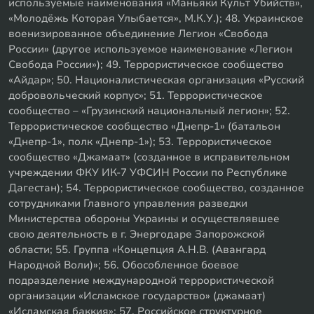
используемые наименования «Маньяки Культ Убийств»,
«Молодёжь Которая Улыбается», М.К.У.); 48. Украинское
военизированное объединение Легион «Свобода
России» (другое используемое наименование «Легион
Свобода России»); 49. Террористическое сообщество
«Айдар»; 50. Националистическая организация «Русский
добровольческий корпус»; 51. Террористическое
сообщество – «Грузинский национальный легион»; 52.
Террористическое сообщество «Днепр-1» (батальон
«Днепр-1», полк «Днепр-1»); 53. Террористическое
сообщество «Джамаат» (созданное в исправительном
учреждении ФКУ ИК-7 УФСИН России по Республике
Дагестан); 54. Террористическое сообщество, созданное
сотрудниками Главного управления разведки
Министерства обороны Украины и осуществлявшее
свою деятельность в г. Энергодаре Запорожской
области; 55. Группа «Концепция А.Н.В. (Авангард
Народной Воли)»; 56. Обособленное боевое
подразделение международной террористической
организации «Исламское государство» (джамаат)
«Исламская баккия»; 57. Российское структурное