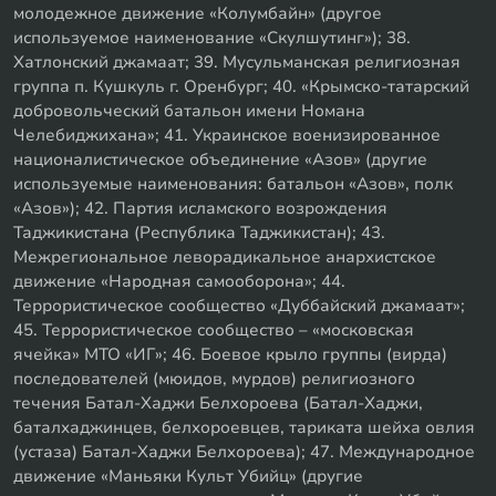
молодежное движение «Колумбайн» (другое
используемое наименование «Скулшутинг»); 38.
Хатлонский джамаат; 39. Мусульманская религиозная
группа п. Кушкуль г. Оренбург; 40. «Крымско-татарский
добровольческий батальон имени Номана
Челебиджихана»; 41. Украинское военизированное
националистическое объединение «Азов» (другие
используемые наименования: батальон «Азов», полк
«Азов»); 42. Партия исламского возрождения
Таджикистана (Республика Таджикистан); 43.
Межрегиональное леворадикальное анархистское
движение «Народная самооборона»; 44.
Террористическое сообщество «Дуббайский джамаат»;
45. Террористическое сообщество – «московская
ячейка» МТО «ИГ»; 46. Боевое крыло группы (вирда)
последователей (мюидов, мурдов) религиозного
течения Батал-Хаджи Белхороева (Батал-Хаджи,
баталхаджинцев, белхороевцев, тариката шейха овлия
(устаза) Батал-Хаджи Белхороева); 47. Международное
движение «Маньяки Культ Убийц» (другие