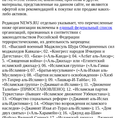
материалы, представленные на данном сайте, не являются
офертой или рекомендацией к покупке или продаже каких-
либо активов.
Редакция NEWS.RU отдельно указывает, что перечисленные
ниже организации включены в
единый федеральный список
организаций, признанных в соответствии с
законодательством Российской Федерации
террористическими, их деятельность запрещена:
01. «Высший военный Маджлисуль Шура Объединенных сил
моджахедов Кавказа»; 02. «Конгресс народов Ичкерии и
Дагестана»; 03. «База» («Аль-Каида»); 04. «Асбат аль-Ансар»;
5. «Священная война» («Аль-Джихад» или «Египетский
исламский джихад»); 06. «Исламская группа» («Аль-Гамаа
аль-Исламия»); 07. «Братья-мусульмане» («Аль-Ихван аль-
Муслимун»); 08. «Партия исламского освобождения» («Хизб
ут-Тахрир аль-Ислами»); 09. «Лашкар-И-Тайба»; 10.
«Исламская группа» («Джамаат-и-Ислами»); 11. «Движение
Талибан» [ПРИОСТАНОВЛЕНО]; 12. «Исламская партия
Туркестана» (бывшее «Исламское движение Узбекистана»);
13. «Общество социальных реформ» («Джамият аль-Ислах
аль-Иджтимаи»); 14. «Общество возрождения исламского
наследия» («Джамият Ихья ат-Тураз аль-Ислами»); 15. «Дом
двух святых» («Аль-Харамейн»); 16. «Джунд аш-Шам»
(Войско Великой Сирии); 17. «Исламский джихад – Джамаат