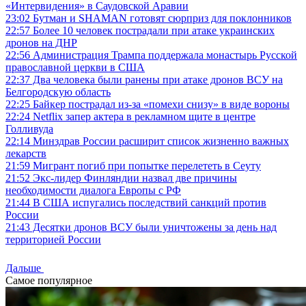
«Интервидения» в Саудовской Аравии
23:02
Бутман и SHAMAN готовят сюрприз для поклонников
22:57
Более 10 человек пострадали при атаке украинских
дронов на ДНР
22:56
Администрация Трампа поддержала монастырь Русской
православной церкви в США
22:37
Два человека были ранены при атаке дронов ВСУ на
Белгородскую область
22:25
Байкер пострадал из-за «помехи снизу» в виде вороны
22:24
Netflix запер актера в рекламном щите в центре
Голливуда
22:14
Минздрав России расширит список жизненно важных
лекарств
21:59
Мигрант погиб при попытке перелететь в Сеуту
21:52
Экс-лидер Финляндии назвал две причины
необходимости диалога Европы с РФ
21:44
В США испугались последствий санкций против
России
21:43
Десятки дронов ВСУ были уничтожены за день над
территорией России
Дальше
Самое популярное