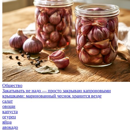
Общество
Закатывать не надо — просто закрываю капроновыми
крышками: маринованный чеснок хранится везде
салат
овощи
капуста
огурец
яйца
авокадо