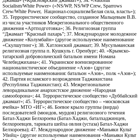
Джамаа» («Красноярский джамаат»); 34. «National
Socialism/White Power» («NS/WP, NS/WP Crew, Sparrows
Crew/White Power, Национал-социализм/Белая сила, власть»);
35. Террористическое сообщество, созданное Мальцевым В.В.
из числа участников Межрегионального общественного
движения «Артподготовка»; 36. Религиозная группа
“Джамаат “Красный пахарь”; 37. Международное молодежное
движение «Колумбайн» (другое используемое наименование
«Скулшутинг»); 38. Хатлонский джамаат; 39. Мусульманская
религиозная группа п. Кушкуль г. Оренбург; 40. «Крымско-
татарский добровольческий батальон имени Номана
Челебиджихана»; 41. Украинское военизированное
националистическое объединение «Азов» (другие
используемые наименования: батальон «Азов», полк «Азов»);
42. Партия исламского возрождения Таджикистана
(Республика Таджикистан); 43. Межрегиональное
леворадикальное анархистское движение «Народная
самооборона»; 44. Террористическое сообщество «Дуббайский
джамаат»; 45. Террористическое сообщество – «московская
ячейка» МТО «ИГ»; 46. Боевое крыло группы (вирда)
последователей (мюидов, мурдов) религиозного течения
Батал-Хаджи Белхороева (Батал-Хаджи, баталхаджинцев,
белхороевцев, тариката шейха овлия (устаза) Батал-Хаджи
Белхороева); 47. Международное движение «Маньяки Культ
Убийц» (другие используемые наименования «Маньяки Культ