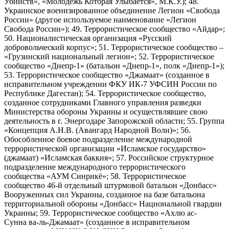
Убийств», «Молодёжь Которая Улыбается», М.К.У.); 48.
Украинское военизированное объединение Легион «Свобода
России» (другое используемое наименование «Легион
Свобода России»); 49. Террористическое сообщество «Айдар»;
50. Националистическая организация «Русский
добровольческий корпус»; 51. Террористическое сообщество –
«Грузинский национальный легион»; 52. Террористическое
сообщество «Днепр-1» (батальон «Днепр-1», полк «Днепр-1»);
53. Террористическое сообщество «Джамаат» (созданное в
исправительном учреждении ФКУ ИК-7 УФСИН России по
Республике Дагестан); 54. Террористическое сообщество,
созданное сотрудниками Главного управления разведки
Министерства обороны Украины и осуществлявшее свою
деятельность в г. Энергодаре Запорожской области; 55. Группа
«Концепция А.Н.В. (Авангард Народной Воли)»; 56.
Обособленное боевое подразделение международной
террористической организации «Исламское государство»
(джамаат) «Исламская баккия»; 57. Российское структурное
подразделение международного террористического
сообщества «АУМ Синрикё»; 58. Террористическое
сообщество 46-й отдельный штурмовой батальон «Донбасс»
Вооруженных сил Украины, созданное на базе батальона
территориальной обороны «Донбасс» Национальной гвардии
Украины; 59. Террористическое сообщество «Ахлю ас-
Сунна ва-ль-Джамаат» (созданное в исправительном