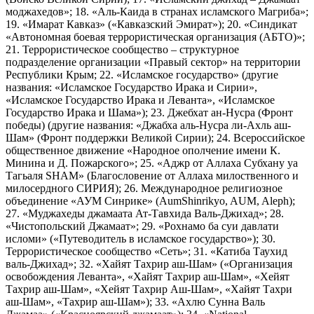
моджахедов»; 18. «Аль-Каида в странах исламского Магриба»;
19. «Имарат Кавказ» («Кавказский Эмират»); 20. «Синдикат
«Автономная боевая террористическая организация (АБТО)»;
21. Террористическое сообщество – структурное
подразделение организации «Правый сектор» на территории
Республики Крым; 22. «Исламское государство» (другие
названия: «Исламское Государство Ирака и Сирии»,
«Исламское Государство Ирака и Леванта», «Исламское
Государство Ирака и Шама»); 23. Джебхат ан-Нусра (Фронт
победы) (другие названия: «Джабха аль-Нусра ли-Ахль аш-
Шам» (Фронт поддержки Великой Сирии); 24. Всероссийское
общественное движение «Народное ополчение имени К.
Минина и Д. Пожарского»; 25. «Аджр от Аллаха Субхану уа
Тагьаля SHAM» (Благословение от Аллаха милоственного и
милосердного СИРИЯ); 26. Международное религиозное
объединение «АУМ Синрике» (AumShinrikyo, AUM, Aleph);
27. «Муджахеды джамаата Ат-Тавхида Валь-Джихад»; 28.
«Чистопольский Джамаат»; 29. «Рохнамо ба суи давлати
исломи» («Путеводитель в исламское государство»); 30.
Террористическое сообщество «Сеть»; 31. «Катиба Таухид
валь-Джихад»; 32. «Хайят Тахрир аш-Шам» («Организация
освобождения Леванта», «Хайят Тахрир аш-Шам», «Хейят
Тахрир аш-Шам», «Хейят Тахрир Аш-Шам», «Хайят Тахри
аш-Шам», «Тахрир аш-Шам»); 33. «Ахлю Сунна Валь