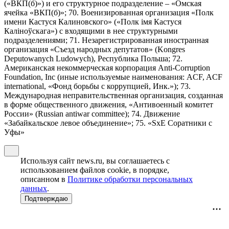
(«ВКП(б)») и его структурное подразделение – «Омская
ячейка «ВКП(б)»; 70. Военизированная организация «Полк
имени Кастуся Калиновского» («Полк iмя Кастуся
Калiноўскага») с входящими в нее структурными
подразделениями; 71. Незарегистрированная иностранная
организация «Съезд народных депутатов» (Kongres
Deputowanych Ludowych), Республика Польша; 72.
Американская некоммерческая корпорация Anti-Corruption
Foundation, Inc (иные используемые наименования: ACF, ACF
international, «Фонд борьбы с коррупцией, Инк.»); 73.
Международная неправительственная организация, созданная
в форме общественного движения, «Антивоенный комитет
России» (Russian antiwar committee); 74. Движение
«Забайкальское левое объединение»; 75. «SxE Соратники с
Уфы»
Используя сайт news.ru, вы соглашаетесь с
использованием файлов cookie, в порядке,
описанном в
Политике обработки персональных
данных
.
Подтверждаю