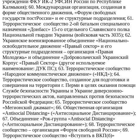
учреждении ФКУ ИК-2 УФСИН России по Республике
Калмыкия); 60. Международная организация, созданная в
форме общественного движения, «Форум свободных
государств постРоссии» и ее структурные подразделения; 61.
Террористическое сообщество 2-ой батальон специального
назначения «Донбасс» 15-го отдельного Славянского полка
Национальной гвардии Украины (войсковая часть 3035); 62.
Украинское военизированное объединение «Национально-
освободительное движение «Правый сектор» и его
структурные подразделения – организация «Правая
Молодежь» и объединение «Добровольческий Украинский
Корпус «Правый Сектор» (другое используемое
наименование: ДУК ПС); 63. Террористическое сообщество
«Народное коммунистическое движение» («НКД»); 64.
Террористическое сообщество, созданное для подготовки и
совершения на территории г. Перми в целях оказания помощи
Службе безопасности Украины и Украине диверсионно-
террористических актов, направленных против безопасности
Российской Федерации; 65. Террористическое сообщество
«Мегионский джамаат»; 66. Общественная организация
«Antisocial Distancing» («Антисоциальное Дистанцирование»);
67. Объединение «Рок-группа «Antisocial Distancing»
(«Антисоциальное Дистанцирование»); 68. Террористическое
сообщество – организация «Форум свободной России»; 69.
Террористическое сообщество «Вступить в ВКП(б)»