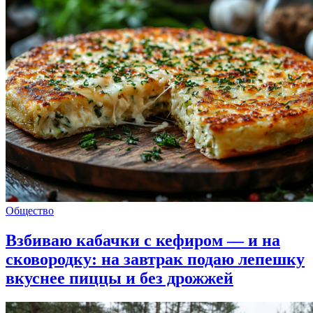
Общество
Взбиваю кабачки с кефиром — и на
сковородку: на завтрак подаю лепешку
вкуснее пиццы и без дрожжей