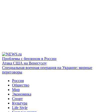
Проблемы с бензином в России
Атака США на Венесуэлу
Специальная военная операция на Украине: мирные
переговоры
Россия
Общество
Мир
Экономика
Спорт
Культура
Life Style