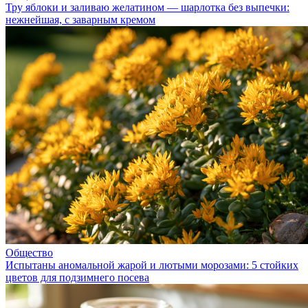
Тру яблоки и заливаю желатином — шарлотка без выпечки:
нежнейшая, с заварным кремом
Общество
Испытаны аномальной жарой и лютыми морозами: 5 стойких
цветов для подзимнего посева