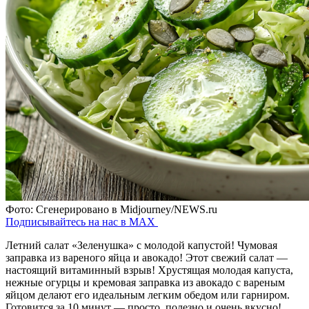
Фото: Сгенерировано в Midjourney/NEWS.ru
Подписывайтесь на нас в MAX
Летний салат «Зеленушка» с молодой капустой! Чумовая
заправка из вареного яйца и авокадо! Этот свежий салат —
настоящий витаминный взрыв! Хрустящая молодая капуста,
нежные огурцы и кремовая заправка из авокадо с вареным
яйцом делают его идеальным легким обедом или гарниром.
Готовится за 10 минут — просто, полезно и очень вкусно!