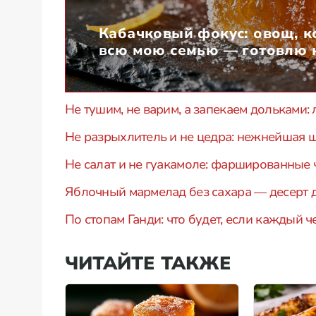
Кабачковый фокус: овощ, к
всю мою семью — готовлю н
Не тушим, не варим, а запекаем дольками
Не разрыхлитель и не цедра: нежнейшая 
Не салат и не гуакамоле: фаршированные 
Яблочный мармелад без сахара — десерт 
По стопам Ганди: что будет, если каждый 
ЧИТАЙТЕ ТАКЖЕ