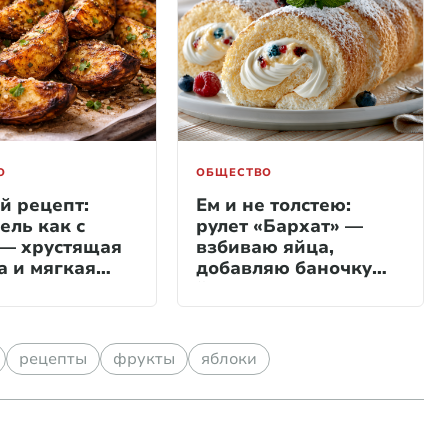
О
ОБЩЕСТВО
й рецепт:
Ем и не толстею:
ель как с
рулет «Бархат» —
 — хрустящая
взбиваю яйца,
а и мягкая
добавляю баночку
нка. Один
йогурта и подаю к
й ингредиент,
чаю
получается как
х
рецепты
фрукты
яблоки