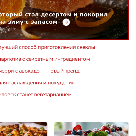
оторый стал десертом и покорил
а зиму с запасом
: лучший способ приготовления свеклы
шарлотка с секретным ингредиентом
черри с авокадо — новый тренд
для наслаждения и похудения
человек станет вегетарианцем