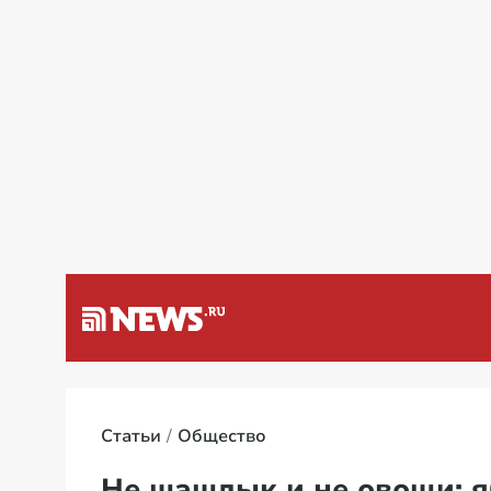
зином в России
Статьи
Общество
Не шашлык и не овощи: я