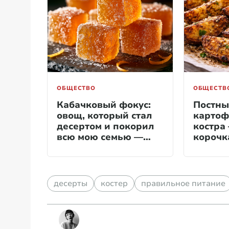
ОБЩЕСТВО
ОБЩЕСТВ
Кабачковый фокус:
Постны
овощ, который стал
картоф
десертом и покорил
костра
всю мою семью —
корочк
готовлю на зиму с
середи
запасом
просто
и вкус 
на угля
десерты
костер
правильное питание