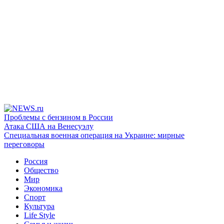
Проблемы с бензином в России
Атака США на Венесуэлу
Специальная военная операция на Украине: мирные
переговоры
Россия
Общество
Мир
Экономика
Спорт
Культура
Life Style