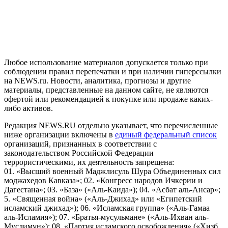
рекомендательные технологии (информационные технологии
предоставления информации на основе сбора, систематизации
и анализа сведений, относящихся к предпочтениям
пользователей сети "Интернет", находящихся на территории
Российской Федерации)
Любое использование материалов допускается только при
соблюдении правил перепечатки и при наличии гиперссылки
на NEWS.ru. Новости, аналитика, прогнозы и другие
материалы, представленные на данном сайте, не являются
офертой или рекомендацией к покупке или продаже каких-
либо активов.
Редакция NEWS.RU отдельно указывает, что перечисленные
ниже организации включены в
единый федеральный список
организаций, признанных в соответствии с
законодательством Российской Федерации
террористическими, их деятельность запрещена:
01. «Высший военный Маджлисуль Шура Объединенных сил
моджахедов Кавказа»; 02. «Конгресс народов Ичкерии и
Дагестана»; 03. «База» («Аль-Каида»); 04. «Асбат аль-Ансар»;
5. «Священная война» («Аль-Джихад» или «Египетский
исламский джихад»); 06. «Исламская группа» («Аль-Гамаа
аль-Исламия»); 07. «Братья-мусульмане» («Аль-Ихван аль-
Муслимун»); 08. «Партия исламского освобождения» («Хизб