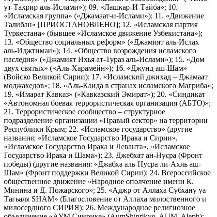
ут-Тахрир аль-Ислами»); 09. «Лашкар-И-Тайба»; 10.
«Исламская группа» («Джамаат-и-Ислами»); 11. «Движение
Талибан» [ПРИОСТАНОВЛЕНО]; 12. «Исламская партия
Туркестана» (бывшее «Исламское движение Узбекистана»);
13. «Общество социальных реформ» («Джамият аль-Ислах
аль-Иджтимаи»); 14. «Общество возрождения исламского
наследия» («Джамият Ихья ат-Тураз аль-Ислами»); 15. «Дом
двух святых» («Аль-Харамейн»); 16. «Джунд аш-Шам»
(Войско Великой Сирии); 17. «Исламский джихад – Джамаат
моджахедов»; 18. «Аль-Каида в странах исламского Магриба»;
19. «Имарат Кавказ» («Кавказский Эмират»); 20. «Синдикат
«Автономная боевая террористическая организация (АБТО)»;
21. Террористическое сообщество – структурное
подразделение организации «Правый сектор» на территории
Республики Крым; 22. «Исламское государство» (другие
названия: «Исламское Государство Ирака и Сирии»,
«Исламское Государство Ирака и Леванта», «Исламское
Государство Ирака и Шама»); 23. Джебхат ан-Нусра (Фронт
победы) (другие названия: «Джабха аль-Нусра ли-Ахль аш-
Шам» (Фронт поддержки Великой Сирии); 24. Всероссийское
общественное движение «Народное ополчение имени К.
Минина и Д. Пожарского»; 25. «Аджр от Аллаха Субхану уа
Тагьаля SHAM» (Благословение от Аллаха милоственного и
милосердного СИРИЯ); 26. Международное религиозное
объединение «АУМ Синрике» (AumShinrikyo, AUM, Aleph);