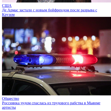
США
Де Армас застали с новым бойфрендом после разрыва с
Крузом
Общество
Россиянка чудом спаслась из трудового рабства в Мьянме
артисты