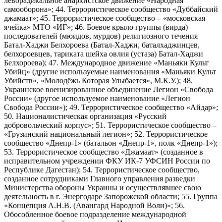
леворадикальное анархистское движение «Народная
самооборона»; 44. Террористическое сообщество «Дуббайский
джамаат»; 45. Террористическое сообщество – «московская
ячейка» МТО «ИГ»; 46. Боевое крыло группы (вирда)
последователей (мюидов, мурдов) религиозного течения
Батал-Хаджи Белхороева (Батал-Хаджи, баталхаджинцев,
белхороевцев, тариката шейха овлия (устаза) Батал-Хаджи
Белхороева); 47. Международное движение «Маньяки Культ
Убийц» (другие используемые наименования «Маньяки Культ
Убийств», «Молодёжь Которая Улыбается», М.К.У.); 48.
Украинское военизированное объединение Легион «Свобода
России» (другое используемое наименование «Легион
Свобода России»); 49. Террористическое сообщество «Айдар»;
50. Националистическая организация «Русский
добровольческий корпус»; 51. Террористическое сообщество –
«Грузинский национальный легион»; 52. Террористическое
сообщество «Днепр-1» (батальон «Днепр-1», полк «Днепр-1»);
53. Террористическое сообщество «Джамаат» (созданное в
исправительном учреждении ФКУ ИК-7 УФСИН России по
Республике Дагестан); 54. Террористическое сообщество,
созданное сотрудниками Главного управления разведки
Министерства обороны Украины и осуществлявшее свою
деятельность в г. Энергодаре Запорожской области; 55. Группа
«Концепция А.Н.В. (Авангард Народной Воли)»; 56.
Обособленное боевое подразделение международной