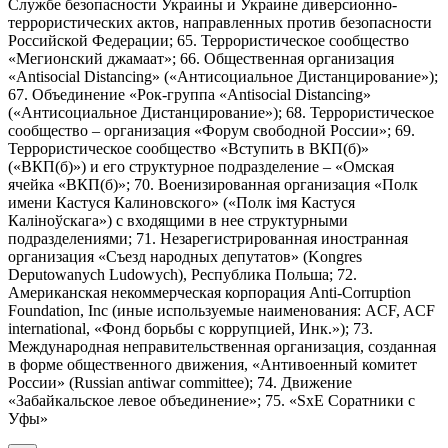
Службе безопасности Украины и Украине диверсионно-
террористических актов, направленных против безопасности
Российской Федерации; 65. Террористическое сообщество
«Мегионский джамаат»; 66. Общественная организация
«Antisocial Distancing» («Антисоциальное Дистанцирование»);
67. Объединение «Рок-группа «Antisocial Distancing»
(«Антисоциальное Дистанцирование»); 68. Террористическое
сообщество – организация «Форум свободной России»; 69.
Террористическое сообщество «Вступить в ВКП(б)»
(«ВКП(б)») и его структурное подразделение – «Омская
ячейка «ВКП(б)»; 70. Военизированная организация «Полк
имени Кастуся Калиновского» («Полк iмя Кастуся
Калiноўскага») с входящими в нее структурными
подразделениями; 71. Незарегистрированная иностранная
организация «Съезд народных депутатов» (Kongres
Deputowanych Ludowych), Республика Польша; 72.
Американская некоммерческая корпорация Anti-Corruption
Foundation, Inc (иные используемые наименования: ACF, ACF
international, «Фонд борьбы с коррупцией, Инк.»); 73.
Международная неправительственная организация, созданная
в форме общественного движения, «Антивоенный комитет
России» (Russian antiwar committee); 74. Движение
«Забайкальское левое объединение»; 75. «SxE Соратники с
Уфы»