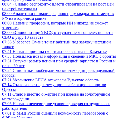
08:04
«Сильно беспокоит»: власти отреагировали на рост цен
на стройматериалы
08:00
Аналитики назвали среднюю цену квадратного метра в
РФ на вторичном рынке
08:00
Названы профессии, которые ИИ никогда не сможет
заменить
08:00
«Слив» позиций ВСУ, отступление «азовцев»: новости
СВО к утру 10 августа
07:55
У берегов Омана тонет забитый под завязку нефтяной
танкер
07:41
Названа причина смертельного взрыва на Камчатке
07:38
Появилась новая информация о сведении МКС с орбиты
07:31
Озвучен размер пенсии при средней зарплате в России и
стаже 30 лет
07:24
Синоптики пообещали москвичам один день идеальной
погоды
07:21
Украинские БПЛА атаковали Тульскую область
07:14
Стало известно, к чему привела блокировка портов
Одессы
07:11
Стало известно о жертве при взрыве на золоторудном
месторождении
07:05
Названо неочевидное условие доверия сотрудников к
работодателю
07:01
В МИД России оценили возможность переговоров с
ФРГ по Украине