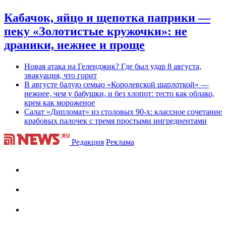
Кабачок, яйцо и щепотка паприки —
пеку «Золотистые кружочки»: не
драники, нежнее и проще
Новая атака на Геленджик? Где был удар 8 августа,
эвакуация, что горит
В августе балую семью «Королевской шарлоткой» —
нежнее, чем у бабушки, и без хлопот: тесто как облако,
крем как мороженое
Салат «Дипломат» из столовых 90-х: классное сочетание
крабовых палочек с тремя простыми ингредиентами
Редакция
Реклама