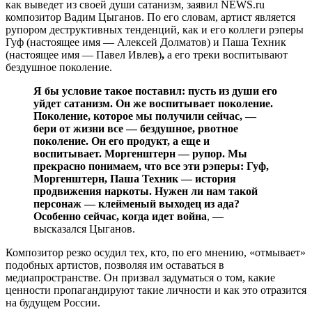
как выведет из своей души сатанизм, заявил NEWS.ru
композитор Вадим Цыганов. По его словам, артист является
рупором деструктивных тенденций, как и его коллеги рэперы
Гуф (настоящее имя — Алексей Долматов) и Паша Техник
(настоящее имя — Павел Ивлев)
,
а его треки воспитывают
бездушное поколение.
Я бы условие такое поставил: пусть из души его
уйдет сатанизм. Он же воспитывает поколение.
Поколение, которое мы получили сейчас, —
бери от жизни все — бездушное, рвотное
поколение. Он его продукт, а еще и
воспитывает. Моргенштерн — рупор. Мы
прекрасно понимаем, что все эти рэперы: Гуф,
Моргенштерн, Паша Техник — история
продвижения наркоты. Нужен ли нам такой
персонаж — клейменый выходец из ада?
Особенно сейчас, когда идет война
, —
высказался Цыганов.
Композитор резко осудил тех, кто, по его мнению, «отмывает»
подобных артистов, позволяя им оставаться в
медиапространстве. Он призвал задуматься о том, какие
ценности пропагандируют такие личности и как это отразится
на будущем России.