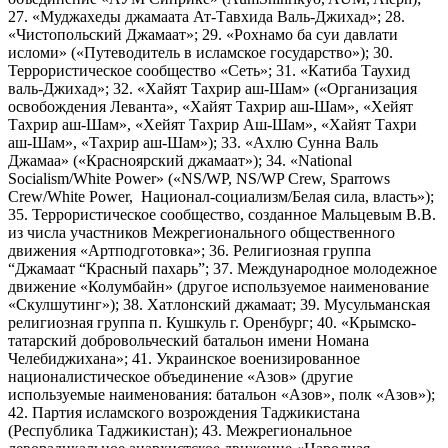
27. «Муджахеды джамаата Ат-Тавхида Валь-Джихад»; 28.
«Чистопольский Джамаат»; 29. «Рохнамо ба суи давлати
исломи» («Путеводитель в исламское государство»); 30.
Террористическое сообщество «Сеть»; 31. «Катиба Таухид
валь-Джихад»; 32. «Хайят Тахрир аш-Шам» («Организация
освобождения Леванта», «Хайят Тахрир аш-Шам», «Хейят
Тахрир аш-Шам», «Хейят Тахрир Аш-Шам», «Хайят Тахри
аш-Шам», «Тахрир аш-Шам»); 33. «Ахлю Сунна Валь
Джамаа» («Красноярский джамаат»); 34. «National
Socialism/White Power» («NS/WP, NS/WP Crew, Sparrows
Crew/White Power, Национал-социализм/Белая сила, власть»);
35. Террористическое сообщество, созданное Мальцевым В.В.
из числа участников Межрегионального общественного
движения «Артподготовка»; 36. Религиозная группа
“Джамаат “Красный пахарь”; 37. Международное молодежное
движение «Колумбайн» (другое используемое наименование
«Скулшутинг»); 38. Хатлонский джамаат; 39. Мусульманская
религиозная группа п. Кушкуль г. Оренбург; 40. «Крымско-
татарский добровольческий батальон имени Номана
Челебиджихана»; 41. Украинское военизированное
националистическое объединение «Азов» (другие
используемые наименования: батальон «Азов», полк «Азов»);
42. Партия исламского возрождения Таджикистана
(Республика Таджикистан); 43. Межрегиональное