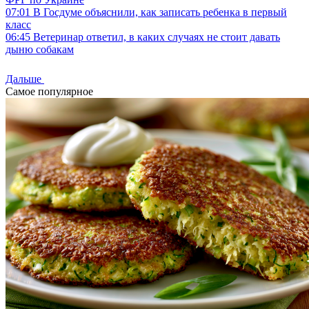
07:01
В Госдуме объяснили, как записать ребенка в первый
класс
06:45
Ветеринар ответил, в каких случаях не стоит давать
дыню собакам
Дальше
Самое популярное