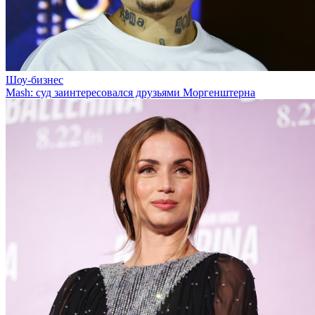
Шоу-бизнес
Mash: суд заинтересовался друзьями Моргенштерна