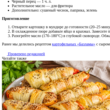
Черный перец — 1 ч. л.
Растительное масло — для фритюра
Дополнительно: сушеный чеснок, паприка, зелень
Приготовление
Отварите картошку в мундире до готовности (20–25 минут
В охлажденное пюре добавьте яйцо и крахмал. Замесите 
Разогрейте масло (170–180°C) в глубокой сковороде. Об
Ранее мы делились рецептом
картофельных «Базламы»
с сыром
Проверено редакцией
Читайте также