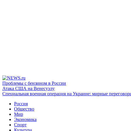
Проблемы с бензином в России
Атака США на Венесуэлу
Специальная военная операция на Украине: мирные переговор
Россия
Общество
Мир
Экономика
Спорт
Культура