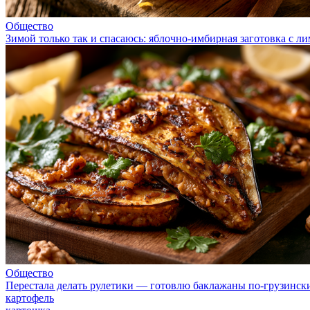
Общество
Зимой только так и спасаюсь: яблочно-имбирная заготовка с 
Общество
Перестала делать рулетики — готовлю баклажаны по-грузински 
картофель