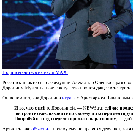
Подписывайтесь на нас в MAX
Российский актёр и телеведущий Александр Олешко в разгов
Доронину. Мужчина подчеркнул, что происходящее в театре так
Он вспомнил, как Доронина
играла
с Аристархом Ливановым в 
И то, что с ней
(с Дорониной. — NEWS.ru)
сейчас проис
постройте своё, назовите по-своему и экспериментируй
Попробуйте тогда неделю прожить нараспашку
, — доб
Артист также
объяснил
, почему ему не нравятся девушки, хотя