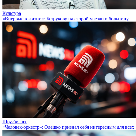
Культура
«Впервые в жизни»: Безрукову на скорой увезли в больницу
Шоу-бизнес
«Человек-оркестр»: Олешко признал себя интересным для всех