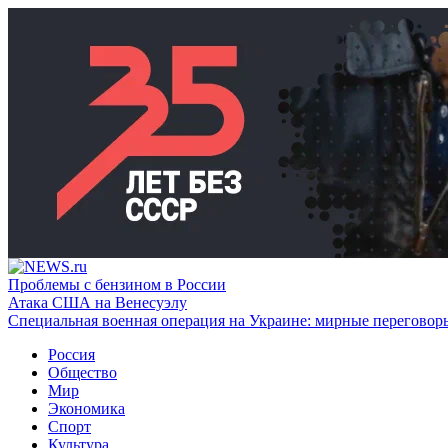
Проблемы с бензином в России
Атака США на Венесуэлу
Специальная военная операция на Украине: мирные переговор
Россия
Общество
Мир
Экономика
Спорт
Культура