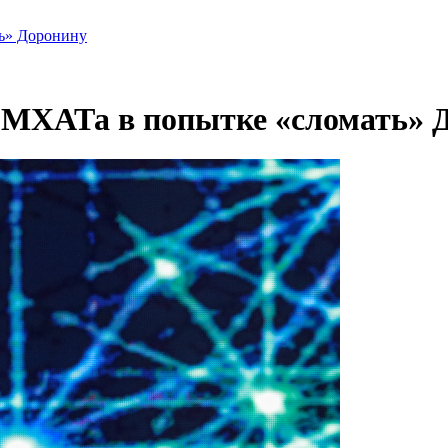
ь» Доронину
 МХАТа в попытке «сломать» 