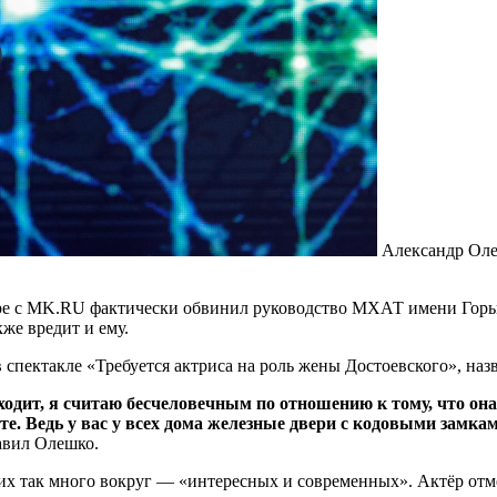
Александр Ол
оре с MK.RU фактически обвинил руководство МХАТ имени Горь
же вредит и ему.
спектакле «Требуется актриса на роль жены Достоевского», назв
ходит, я считаю бесчеловечным по отношению к тому, что он
те. Ведь у вас у всех дома железные двери с кодовыми замкам
авил Олешко.
 их так много вокруг — «интересных и современных». Актёр отмет