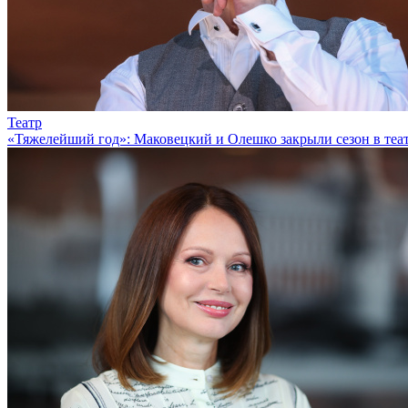
Театр
«Тяжелейший год»: Маковецкий и Олешко закрыли сезон в теа