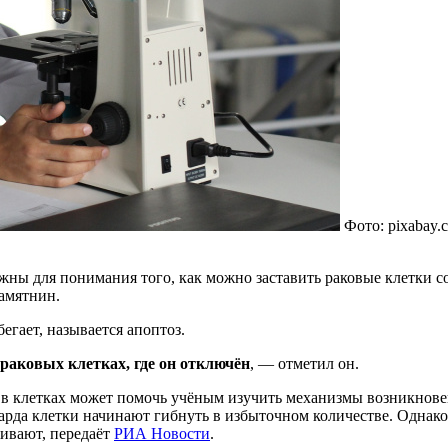
Фото: pixabay.
ны для понимания того, как можно заставить раковые клетки с
амятнин.
егает, называется апоптоз.
раковых клетках, где он отключён
, — отметил он.
в клетках может помочь учёным изучить механизмы возникновен
арда клетки начинают гибнуть в избыточном количестве. Однак
живают, передаёт
РИА Новости
.