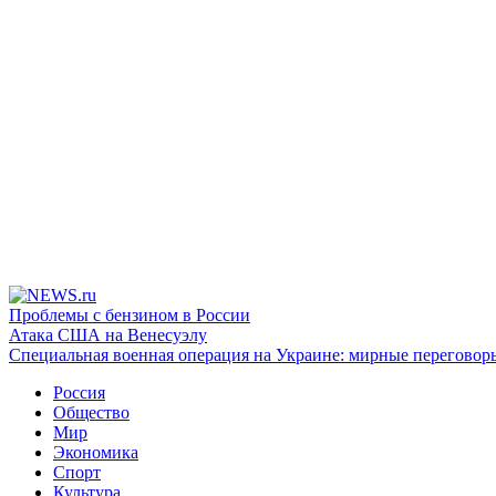
Проблемы с бензином в России
Атака США на Венесуэлу
Специальная военная операция на Украине: мирные переговор
Россия
Общество
Мир
Экономика
Спорт
Культура