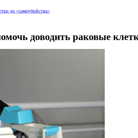
етки до «самоубийства»
омочь доводить раковые клетк