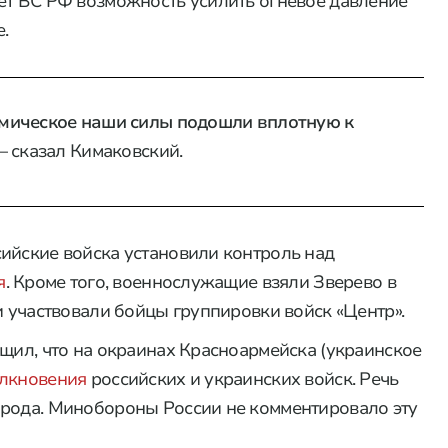
ет ВС РФ возможность усилить огневое давление
.
мическое наши силы подошли вплотную к
— сказал Кимаковский.
ийские войска установили контроль над
я
. Кроме того, военнослужащие взяли Зверево в
и участвовали бойцы группировки войск «Центр».
бщил, что на окраинах Красноармейска (украинское
олкновения
российских и украинских войск. Речь
орода. Минобороны России не комментировало эту