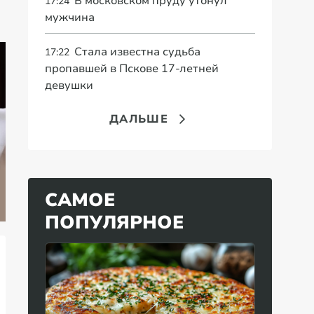
В московском пруду утонул
17:24
мужчина
Стала известна судьба
17:22
пропавшей в Пскове 17-летней
девушки
ДАЛЬШЕ
Литва требовала
За
Гороскоп Тамара
давить на Россию,
пе
Глоба, когда
а теперь умоляет
до
САМОЕ
закончится СВО
КНР о помощи
о
ПОПУЛЯРНОЕ