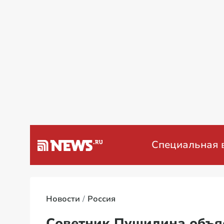
а Венесуэлу
Специальная военна
Новости
Россия
Советник Пушилина объя