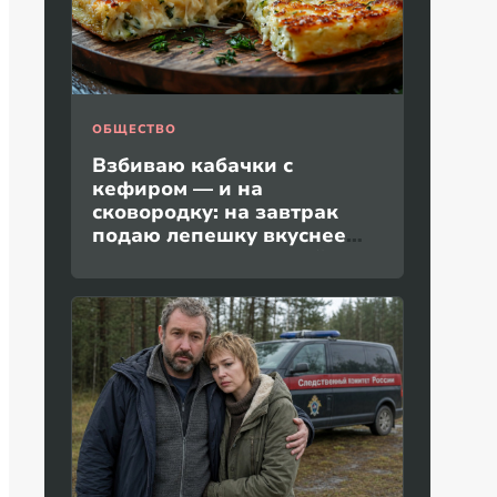
ОБЩЕСТВО
Взбиваю кабачки с
кефиром — и на
сковородку: на завтрак
подаю лепешку вкуснее
пиццы и без дрожжей