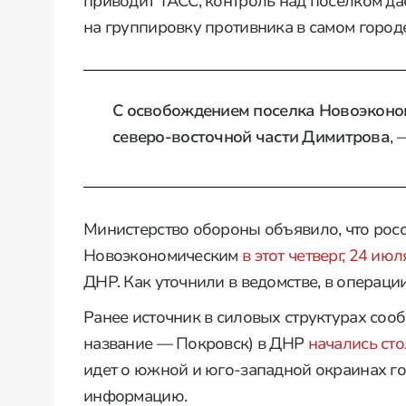
приводит ТАСС, контроль над поселком да
на группировку противника в самом городе
С освобождением поселка Новоэконо
северо-восточной части Димитрова
, 
Министерство обороны объявило, что росс
Новоэкономическим
в этот четверг, 24 июл
ДНР. Как уточнили в ведомстве, в операци
Ранее источник в силовых структурах соо
название — Покровск) в ДНР
начались ст
идет о южной и юго-западной окраинах г
информацию.