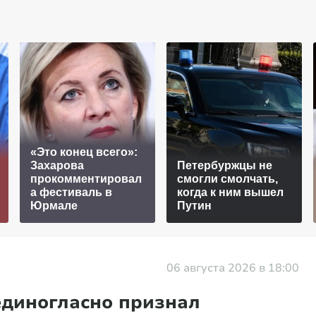
«Это конец всего»:
Захарова
Петербуржцы не
прокомментировал
смогли смолчать,
а фестиваль в
когда к ним вышел
Юрмале
Путин
06 августа 2026 в 18:00
единогласно признал