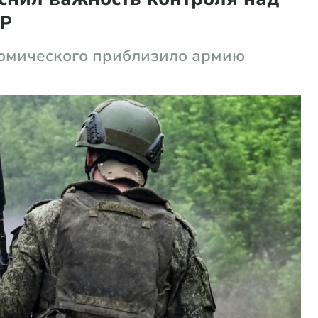
НР
номического приблизило армию