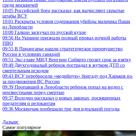
среди москвичей
10:05
Российский боец рассказал, как вычисляют скрытые
штабы ВСУ
10:01
Раскрыты условия содержания убийцы мальчика Паши
из Ленобласти
10:00
Галкин заскучал по русской кухне
09:56
На Украине признали полный провал ночной работы
ПВО
09:55
В Приангарье нашли стратегическое преимущество
России в условиях санкций
09:51
Экс-главе МИД Венгрии Сийярто грозит срок за взятку
09:49
Двухгодовалый ребенок пострадал в жутком ДТП со
смертельным исходом
09:43
ВСУ перебросили «медийную» бригаду под Харьков из-
за продвижения ВС России
09:39
Пропавший в Ленобласти ребенок попал на видео с
неизвестными перед смертью
09:37
Володин рассказал о новых законах, посвященных
предателям и релокантам
09:36
Москвичам пообещали три дня идеальной погоды
Дальше
Самое популярное