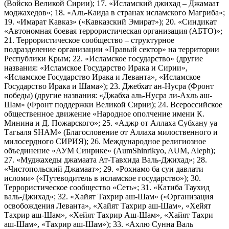
(Войско Великой Сирии); 17. «Исламский джихад – Джамаат
моджахедов»; 18. «Аль-Каида в странах исламского Магриба»;
19. «Имарат Кавказ» («Кавказский Эмират»); 20. «Синдикат
«Автономная боевая террористическая организация (АБТО)»;
21. Террористическое сообщество – структурное
подразделение организации «Правый сектор» на территории
Республики Крым; 22. «Исламское государство» (другие
названия: «Исламское Государство Ирака и Сирии»,
«Исламское Государство Ирака и Леванта», «Исламское
Государство Ирака и Шама»); 23. Джебхат ан-Нусра (Фронт
победы) (другие названия: «Джабха аль-Нусра ли-Ахль аш-
Шам» (Фронт поддержки Великой Сирии); 24. Всероссийское
общественное движение «Народное ополчение имени К.
Минина и Д. Пожарского»; 25. «Аджр от Аллаха Субхану уа
Тагьаля SHAM» (Благословение от Аллаха милоственного и
милосердного СИРИЯ); 26. Международное религиозное
объединение «АУМ Синрике» (AumShinrikyo, AUM, Aleph);
27. «Муджахеды джамаата Ат-Тавхида Валь-Джихад»; 28.
«Чистопольский Джамаат»; 29. «Рохнамо ба суи давлати
исломи» («Путеводитель в исламское государство»); 30.
Террористическое сообщество «Сеть»; 31. «Катиба Таухид
валь-Джихад»; 32. «Хайят Тахрир аш-Шам» («Организация
освобождения Леванта», «Хайят Тахрир аш-Шам», «Хейят
Тахрир аш-Шам», «Хейят Тахрир Аш-Шам», «Хайят Тахри
аш-Шам», «Тахрир аш-Шам»); 33. «Ахлю Сунна Валь