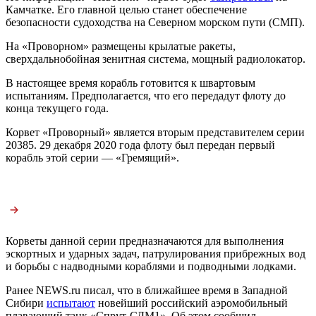
Камчатке. Его главной целью станет обеспечение
безопасности судоходства на Северном морском пути (СМП).
На «Проворном» размещены крылатые ракеты,
сверхдальнобойная зенитная система, мощный радиолокатор.
В настоящее время корабль готовится к швартовым
испытаниям. Предполагается, что его передадут флоту до
конца текущего года.
Корвет «Проворный» является вторым представителем серии
20385. 29 декабря 2020 года флоту был передан первый
корабль этой серии — «Гремящий».
Корветы данной серии предназначаются для выполнения
эскортных и ударных задач, патрулирования прибрежных вод
и борьбы с надводными кораблями и подводными лодками.
Ранее NEWS.ru писал, что в ближайшее время в Западной
Сибири
испытают
новейший российский аэромобильный
плавающий танк «Спрут-СДМ1». Об этом сообщил