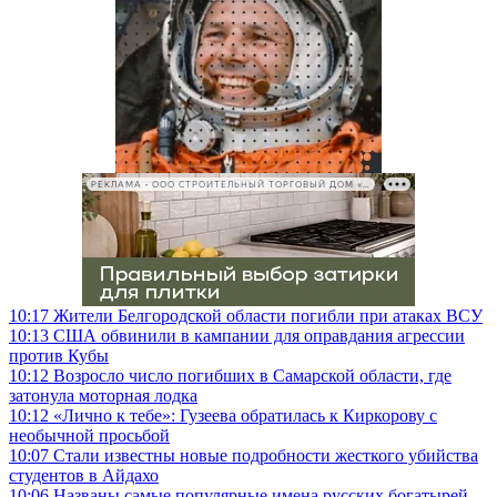
РЕКЛАМА • ООО СТРОИТЕЛЬНЫЙ ТОРГОВЫЙ ДОМ «ПЕТРОВИЧ», ИНН 7802348846
10:17
Жители Белгородской области погибли при атаках ВСУ
10:13
США обвинили в кампании для оправдания агрессии
против Кубы
10:12
Возросло число погибших в Самарской области, где
затонула моторная лодка
10:12
«Лично к тебе»: Гузеева обратилась к Киркорову с
необычной просьбой
10:07
Стали известны новые подробности жесткого убийства
студентов в Айдахо
10:06
Названы самые популярные имена русских богатырей