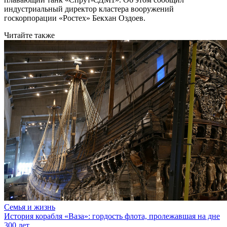
индустриальный директор кластера вооружений
госкорпорации «Ростех» Бекхан Оздоев.
Читайте также
Семья и жизнь
История корабля «Ваза»: гордость флота, пролежавшая на дне
300 лет