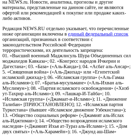
на NEWS.ru. Новости, аналитика, прогнозы и другие
материалы, представленные на данном сайте, не являются
офертой или рекомендацией к покупке или продаже каких-
либо активов.
Редакция NEWS.RU отдельно указывает, что перечисленные
ниже организации включены в
единый федеральный список
организаций, признанных в соответствии с
законодательством Российской Федерации
террористическими, их деятельность запрещена:
01. «Высший военный Маджлисуль Шура Объединенных сил
моджахедов Кавказа»; 02. «Конгресс народов Ичкерии и
Дагестана»; 03. «База» («Аль-Каида»); 04. «Асбат аль-Ансар»;
5. «Священная война» («Аль-Джихад» или «Египетский
исламский джихад»); 06. «Исламская группа» («Аль-Гамаа
аль-Исламия»); 07. «Братья-мусульмане» («Аль-Ихван аль-
Муслимун»); 08. «Партия исламского освобождения» («Хизб
ут-Тахрир аль-Ислами»); 09. «Лашкар-И-Тайба»; 10.
«Исламская группа» («Джамаат-и-Ислами»); 11. «Движение
Талибан» [ПРИОСТАНОВЛЕНО]; 12. «Исламская партия
Туркестана» (бывшее «Исламское движение Узбекистана»);
13. «Общество социальных реформ» («Джамият аль-Ислах
аль-Иджтимаи»); 14. «Общество возрождения исламского
наследия» («Джамият Ихья ат-Тураз аль-Ислами»); 15. «Дом
двух святых» («Аль-Харамейн»); 16. «Джунд аш-Шам»