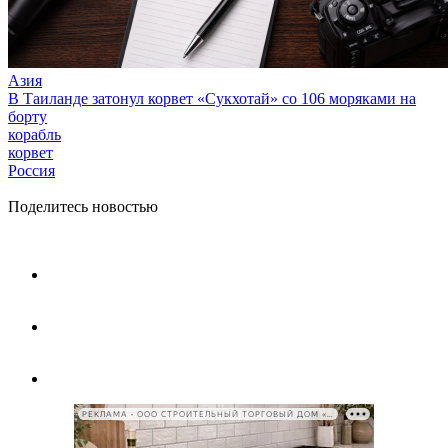
Азия
В Таиланде затонул корвет «Сукхотай» со 106 моряками на
борту
корабль
корвет
Россия
Поделитесь новостью
РЕКЛАМА • ООО СТРОИТЕЛЬНЫЙ ТОРГОВЫЙ ДОМ «ПЕТРОВИЧ», ИНН 7802348846