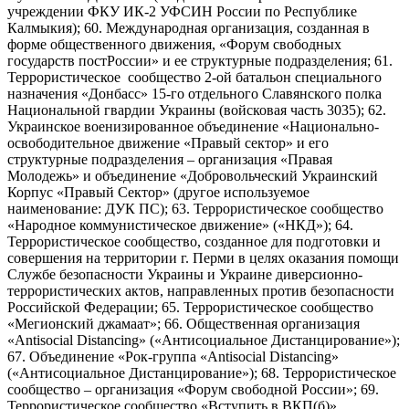
учреждении ФКУ ИК-2 УФСИН России по Республике
Калмыкия); 60. Международная организация, созданная в
форме общественного движения, «Форум свободных
государств постРоссии» и ее структурные подразделения; 61.
Террористическое сообщество 2-ой батальон специального
назначения «Донбасс» 15-го отдельного Славянского полка
Национальной гвардии Украины (войсковая часть 3035); 62.
Украинское военизированное объединение «Национально-
освободительное движение «Правый сектор» и его
структурные подразделения – организация «Правая
Молодежь» и объединение «Добровольческий Украинский
Корпус «Правый Сектор» (другое используемое
наименование: ДУК ПС); 63. Террористическое сообщество
«Народное коммунистическое движение» («НКД»); 64.
Террористическое сообщество, созданное для подготовки и
совершения на территории г. Перми в целях оказания помощи
Службе безопасности Украины и Украине диверсионно-
террористических актов, направленных против безопасности
Российской Федерации; 65. Террористическое сообщество
«Мегионский джамаат»; 66. Общественная организация
«Antisocial Distancing» («Антисоциальное Дистанцирование»);
67. Объединение «Рок-группа «Antisocial Distancing»
(«Антисоциальное Дистанцирование»); 68. Террористическое
сообщество – организация «Форум свободной России»; 69.
Террористическое сообщество «Вступить в ВКП(б)»