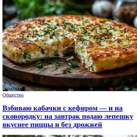
Общество
Взбиваю кабачки с кефиром — и на
сковородку: на завтрак подаю лепешку
вкуснее пиццы и без дрожжей