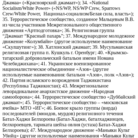
Джамаа» («Красноярский джамаат»); 34. «National
Socialism/White Power» («NS/WP, NS/WP Crew, Sparrows
Crew/White Power, Национал-социализм/Белая сила, власть»);
35. Террористическое сообщество, созданное Мальцевым В.В.
из числа участников Межрегионального общественного
движения «Артподготовка»; 36. Религиозная группа
“Джамаат “Красный пахарь”; 37. Международное молодежное
движение «Колумбайн» (другое используемое наименование
«Скулшутинг»); 38. Хатлонский джамаат; 39. Мусульманская
религиозная группа п. Кушкуль г. Оренбург; 40. «Крымско-
татарский добровольческий батальон имени Номана
Челебиджихана»; 41. Украинское военизированное
националистическое объединение «Азов» (другие
используемые наименования: батальон «Азов», полк «Азов»);
42. Партия исламского возрождения Таджикистана
(Республика Таджикистан); 43. Межрегиональное
леворадикальное анархистское движение «Народная
самооборона»; 44. Террористическое сообщество «Дуббайский
джамаат»; 45. Террористическое сообщество – «московская
ячейка» МТО «ИГ»; 46. Боевое крыло группы (вирда)
последователей (мюидов, мурдов) религиозного течения
Батал-Хаджи Белхороева (Батал-Хаджи, баталхаджинцев,
белхороевцев, тариката шейха овлия (устаза) Батал-Хаджи
Белхороева); 47. Международное движение «Маньяки Культ
Убийц» (другие используемые наименования «Маньяки Культ