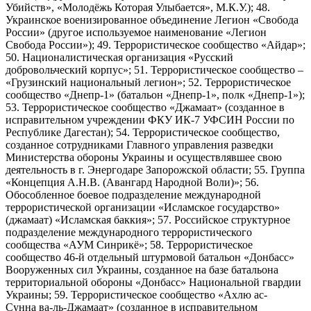
Убийств», «Молодёжь Которая Улыбается», М.К.У.); 48.
Украинское военизированное объединение Легион «Свобода
России» (другое используемое наименование «Легион
Свобода России»); 49. Террористическое сообщество «Айдар»;
50. Националистическая организация «Русский
добровольческий корпус»; 51. Террористическое сообщество –
«Грузинский национальный легион»; 52. Террористическое
сообщество «Днепр-1» (батальон «Днепр-1», полк «Днепр-1»);
53. Террористическое сообщество «Джамаат» (созданное в
исправительном учреждении ФКУ ИК-7 УФСИН России по
Республике Дагестан); 54. Террористическое сообщество,
созданное сотрудниками Главного управления разведки
Министерства обороны Украины и осуществлявшее свою
деятельность в г. Энергодаре Запорожской области; 55. Группа
«Концепция А.Н.В. (Авангард Народной Воли)»; 56.
Обособленное боевое подразделение международной
террористической организации «Исламское государство»
(джамаат) «Исламская баккия»; 57. Российское структурное
подразделение международного террористического
сообщества «АУМ Синрикё»; 58. Террористическое
сообщество 46-й отдельный штурмовой батальон «Донбасс»
Вооруженных сил Украины, созданное на базе батальона
территориальной обороны «Донбасс» Национальной гвардии
Украины; 59. Террористическое сообщество «Ахлю ас-
Сунна ва-ль-Джамаат» (созданное в исправительном