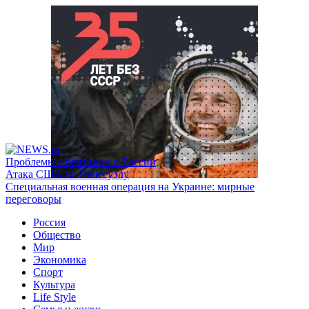
Проблемы с бензином в России
Атака США на Венесуэлу
Специальная военная операция на Украине: мирные
переговоры
Россия
Общество
Мир
Экономика
Спорт
Культура
Life Style