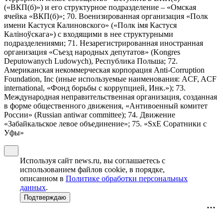
(«ВКП(б)») и его структурное подразделение – «Омская
ячейка «ВКП(б)»; 70. Военизированная организация «Полк
имени Кастуся Калиновского» («Полк iмя Кастуся
Калiноўскага») с входящими в нее структурными
подразделениями; 71. Незарегистрированная иностранная
организация «Съезд народных депутатов» (Kongres
Deputowanych Ludowych), Республика Польша; 72.
Американская некоммерческая корпорация Anti-Corruption
Foundation, Inc (иные используемые наименования: ACF, ACF
international, «Фонд борьбы с коррупцией, Инк.»); 73.
Международная неправительственная организация, созданная
в форме общественного движения, «Антивоенный комитет
России» (Russian antiwar committee); 74. Движение
«Забайкальское левое объединение»; 75. «SxE Соратники с
Уфы»
Используя сайт news.ru, вы соглашаетесь с
использованием файлов cookie, в порядке,
описанном в
Политике обработки персональных
данных
.
Подтверждаю