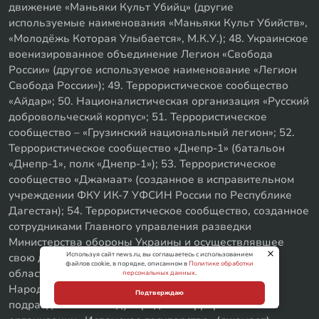
движение «Маньяки Культ Убийц» (другие
используемые наименования «Маньяки Культ Убийств»,
«Молодёжь Которая Улыбается», М.К.У.); 48. Украинское
военизированное объединение Легион «Свобода
России» (другое используемое наименование «Легион
Свобода России»); 49. Террористическое сообщество
«Айдар»; 50. Националистическая организация «Русский
добровольческий корпус»; 51. Террористическое
сообщество – «Грузинский национальный легион»; 52.
Террористическое сообщество «Днепр-1» (батальон
«Днепр-1», полк «Днепр-1»); 53. Террористическое
сообщество «Джамаат» (созданное в исправительном
учреждении ФКУ ИК-7 УФСИН России по Республике
Дагестан); 54. Террористическое сообщество, созданное
сотрудниками Главного управления разведки
Министерства обороны Украины и осуществлявшее
Используя сайт news.ru, вы соглашаетесь с использованием
свою деятельность в г. Энергодаре Запорожской
файлов cookie, в порядке, описанном в
Политике обработки
области; 55. Группа «Концепция А.Н.В. (Авангард
персональных данных
.
Народной Воли)»; 56. Обособленное боевое
Подтверждаю
подразделение международной террористической