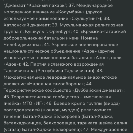
“Джамаат “Красный пахарь”; 37. Международное
молодежное движение «Колумбайн» (другое
используемое наименование «Скулшутинг»); 38.
Хатлонский джамаат; 39. Мусульманская религиозная
группа п. Кушкуль г. Оренбург; 40. «Крымско-татарский
добровольческий батальон имени Номана
Челебиджихана»; 41. Украинское военизированное
националистическое объединение «Азов» (другие
используемые наименования: батальон «Азов», полк
«Азов»); 42. Партия исламского возрождения
Таджикистана (Республика Таджикистан); 43.
Межрегиональное леворадикальное анархистское
движение «Народная самооборона»; 44.
Террористическое сообщество «Дуббайский джамаат»;
45. Террористическое сообщество – «московская
ячейка» МТО «ИГ»; 46. Боевое крыло группы (вирда)
последователей (мюидов, мурдов) религиозного
течения Батал-Хаджи Белхороева (Батал-Хаджи,
баталхаджинцев, белхороевцев, тариката шейха овлия
(устаза) Батал-Хаджи Белхороева); 47. Международное