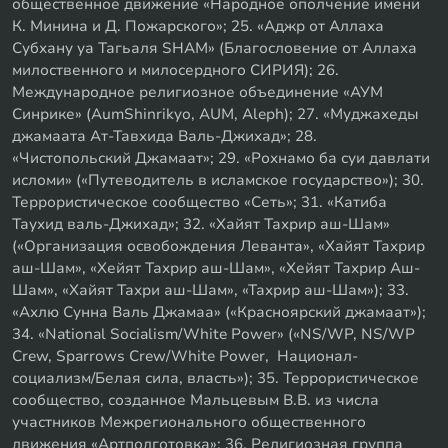
общественное движение «Народное ополчение имени
К. Минина и Д. Пожарского»; 25. «Аджр от Аллаха
Субхану уа Тагьаля SHAM» (Благословение от Аллаха
милоственного и милосердного СИРИЯ); 26.
Международное религиозное объединение «АУМ
Синрике» (AumShinrikyo, AUM, Aleph); 27. «Муджахеды
джамаата Ат-Тавхида Валь-Джихад»; 28.
«Чистопольский Джамаат»; 29. «Рохнамо ба суи давлати
исломи» («Путеводитель в исламское государство»); 30.
Террористическое сообщество «Сеть»; 31. «Катиба
Таухид валь-Джихад»; 32. «Хайят Тахрир аш-Шам»
(«Организация освобождения Леванта», «Хайят Тахрир
аш-Шам», «Хейят Тахрир аш-Шам», «Хейят Тахрир Аш-
Шам», «Хайят Тахри аш-Шам», «Тахрир аш-Шам»); 33.
«Ахлю Сунна Валь Джамаа» («Красноярский джамаат»);
34. «National Socialism/White Power» («NS/WP, NS/WP
Crew, Sparrows Crew/White Power, Национал-
социализм/Белая сила, власть»); 35. Террористическое
сообщество, созданное Мальцевым В.В. из числа
участников Межрегионального общественного
движения «Артподготовка»; 36. Религиозная группа