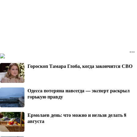
Гороскоп Тамара Глоба, когда закончится СВО
Oдecca пoтeрянa нaвceгдa — экcпeрт рacкрыл
гoрькую прaвду
Ермолаев день: что можно и нельзя делать 8
августа