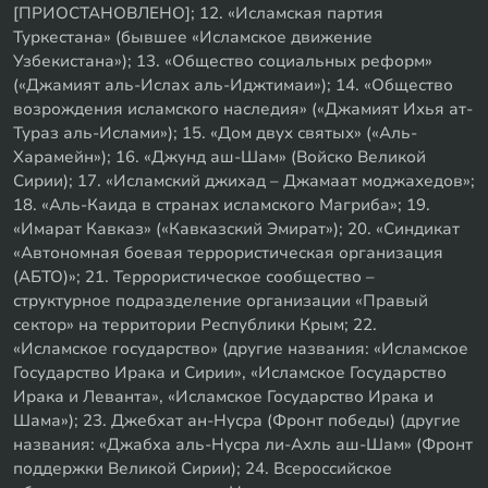
[ПРИОСТАНОВЛЕНО]; 12. «Исламская партия
Туркестана» (бывшее «Исламское движение
Узбекистана»); 13. «Общество социальных реформ»
(«Джамият аль-Ислах аль-Иджтимаи»); 14. «Общество
возрождения исламского наследия» («Джамият Ихья ат-
Тураз аль-Ислами»); 15. «Дом двух святых» («Аль-
Харамейн»); 16. «Джунд аш-Шам» (Войско Великой
Сирии); 17. «Исламский джихад – Джамаат моджахедов»;
18. «Аль-Каида в странах исламского Магриба»; 19.
«Имарат Кавказ» («Кавказский Эмират»); 20. «Синдикат
«Автономная боевая террористическая организация
(АБТО)»; 21. Террористическое сообщество –
структурное подразделение организации «Правый
сектор» на территории Республики Крым; 22.
«Исламское государство» (другие названия: «Исламское
Государство Ирака и Сирии», «Исламское Государство
Ирака и Леванта», «Исламское Государство Ирака и
Шама»); 23. Джебхат ан-Нусра (Фронт победы) (другие
названия: «Джабха аль-Нусра ли-Ахль аш-Шам» (Фронт
поддержки Великой Сирии); 24. Всероссийское