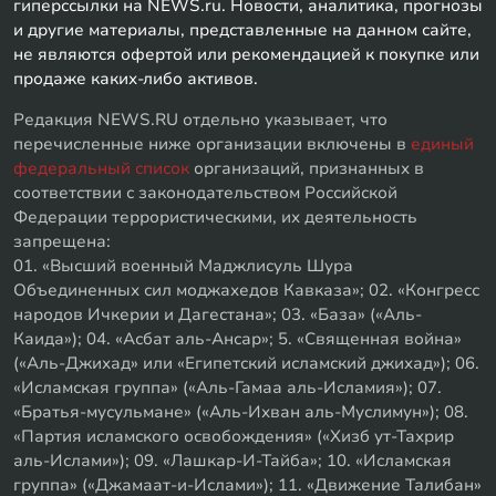
гиперссылки на NEWS.ru. Новости, аналитика, прогнозы
и другие материалы, представленные на данном сайте,
не являются офертой или рекомендацией к покупке или
продаже каких-либо активов.
Редакция NEWS.RU отдельно указывает, что
перечисленные ниже организации включены в
единый
федеральный список
организаций, признанных в
соответствии с законодательством Российской
Федерации террористическими, их деятельность
запрещена:
01. «Высший военный Маджлисуль Шура
Объединенных сил моджахедов Кавказа»; 02. «Конгресс
народов Ичкерии и Дагестана»; 03. «База» («Аль-
Каида»); 04. «Асбат аль-Ансар»; 5. «Священная война»
(«Аль-Джихад» или «Египетский исламский джихад»); 06.
«Исламская группа» («Аль-Гамаа аль-Исламия»); 07.
«Братья-мусульмане» («Аль-Ихван аль-Муслимун»); 08.
«Партия исламского освобождения» («Хизб ут-Тахрир
аль-Ислами»); 09. «Лашкар-И-Тайба»; 10. «Исламская
группа» («Джамаат-и-Ислами»); 11. «Движение Талибан»