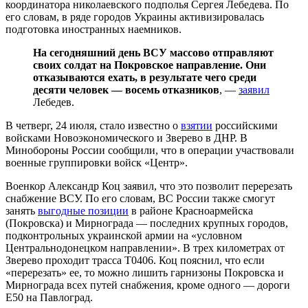
координатора николаевского подполья Сергея Лебедева. По
его словам, в ряде городов Украины активизировалась
подготовка иностранных наемников.
На сегодняшний день ВСУ массово отправляют
своих солдат на Покровское направление. Они
отказываются ехать, в результате чего среди
десяти человек — восемь отказников
, —
заявил
Лебедев.
В четверг, 24 июля, стало известно о
взятии
российскими
войсками Новоэкономического и Зверево в ДНР. В
Минобороны России сообщили, что в операции участвовали
военные группировки войск «Центр».
Военкор Александр Коц заявил, что это позволит перерезать
снабжение ВСУ. По его словам, ВС России также смогут
занять
выгодные позиции
в районе Красноармейска
(Покровска) и Мирнограда — последних крупных городов,
подконтрольных украинской армии на «условном
Центральнодонецком направлении». В трех километрах от
Зверево проходит трасса Т0406. Коц пояснил, что если
«перерезать» ее, то можно лишить гарнизоны Покровска и
Мирнограда всех путей снабжения, кроме одного — дороги
Е50 на Павлоград.