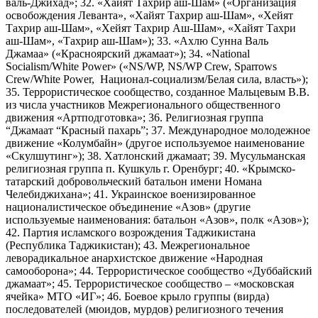
валь-Джихад»; 32. «Хайят Тахрир аш-Шам» («Организация
освобождения Леванта», «Хайят Тахрир аш-Шам», «Хейят
Тахрир аш-Шам», «Хейят Тахрир Аш-Шам», «Хайят Тахри
аш-Шам», «Тахрир аш-Шам»); 33. «Ахлю Сунна Валь
Джамаа» («Красноярский джамаат»); 34. «National
Socialism/White Power» («NS/WP, NS/WP Crew, Sparrows
Crew/White Power, Национал-социализм/Белая сила, власть»);
35. Террористическое сообщество, созданное Мальцевым В.В.
из числа участников Межрегионального общественного
движения «Артподготовка»; 36. Религиозная группа
“Джамаат “Красный пахарь”; 37. Международное молодежное
движение «Колумбайн» (другое используемое наименование
«Скулшутинг»); 38. Хатлонский джамаат; 39. Мусульманская
религиозная группа п. Кушкуль г. Оренбург; 40. «Крымско-
татарский добровольческий батальон имени Номана
Челебиджихана»; 41. Украинское военизированное
националистическое объединение «Азов» (другие
используемые наименования: батальон «Азов», полк «Азов»);
42. Партия исламского возрождения Таджикистана
(Республика Таджикистан); 43. Межрегиональное
леворадикальное анархистское движение «Народная
самооборона»; 44. Террористическое сообщество «Дуббайский
джамаат»; 45. Террористическое сообщество – «московская
ячейка» МТО «ИГ»; 46. Боевое крыло группы (вирда)
последователей (мюидов, мурдов) религиозного течения