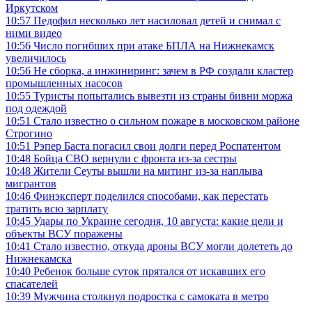
Иркутском
10:57
Педофил несколько лет насиловал детей и снимал с
ними видео
10:56
Число погибших при атаке БПЛА на Нижнекамск
увеличилось
10:56
Не сборка, а инжиниринг: зачем в РФ создали кластер
промышленных насосов
10:55
Туристы попытались вывезти из страны бивни моржа
под одеждой
10:51
Стало известно о сильном пожаре в московском районе
Строгино
10:51
Рэпер Баста погасил свои долги перед Роспатентом
10:48
Бойца СВО вернули с фронта из-за сестры
10:48
Жители Сеуты вышли на митинг из-за наплыва
мигрантов
10:46
Финэксперт поделился способами, как перестать
тратить всю зарплату
10:45
Удары по Украине сегодня, 10 августа: какие цели и
объекты ВСУ поражены
10:41
Стало известно, откуда дроны ВСУ могли долететь до
Нижнекамска
10:40
Ребенок больше суток прятался от искавших его
спасателей
10:39
Мужчина столкнул подростка с самоката в метро