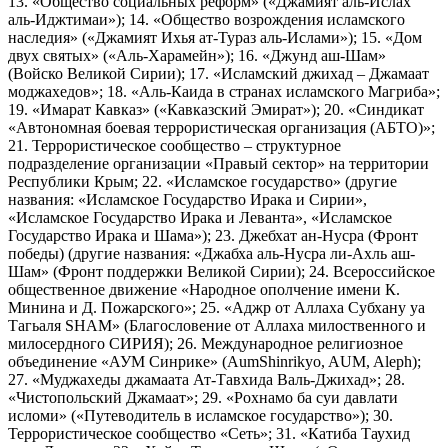
13. «Общество социальных реформ» («Джамият аль-Ислах
аль-Иджтимаи»); 14. «Общество возрождения исламского
наследия» («Джамият Ихья ат-Тураз аль-Ислами»); 15. «Дом
двух святых» («Аль-Харамейн»); 16. «Джунд аш-Шам»
(Войско Великой Сирии); 17. «Исламский джихад – Джамаат
моджахедов»; 18. «Аль-Каида в странах исламского Магриба»;
19. «Имарат Кавказ» («Кавказский Эмират»); 20. «Синдикат
«Автономная боевая террористическая организация (АБТО)»;
21. Террористическое сообщество – структурное
подразделение организации «Правый сектор» на территории
Республики Крым; 22. «Исламское государство» (другие
названия: «Исламское Государство Ирака и Сирии»,
«Исламское Государство Ирака и Леванта», «Исламское
Государство Ирака и Шама»); 23. Джебхат ан-Нусра (Фронт
победы) (другие названия: «Джабха аль-Нусра ли-Ахль аш-
Шам» (Фронт поддержки Великой Сирии); 24. Всероссийское
общественное движение «Народное ополчение имени К.
Минина и Д. Пожарского»; 25. «Аджр от Аллаха Субхану уа
Тагьаля SHAM» (Благословение от Аллаха милоственного и
милосердного СИРИЯ); 26. Международное религиозное
объединение «АУМ Синрике» (AumShinrikyo, AUM, Aleph);
27. «Муджахеды джамаата Ат-Тавхида Валь-Джихад»; 28.
«Чистопольский Джамаат»; 29. «Рохнамо ба суи давлати
исломи» («Путеводитель в исламское государство»); 30.
Террористическое сообщество «Сеть»; 31. «Катиба Таухид