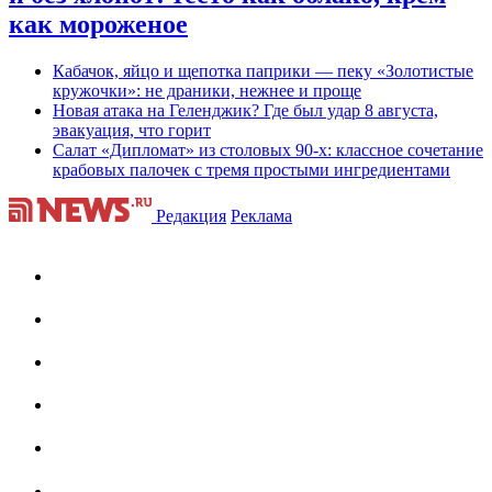
как мороженое
Кабачок, яйцо и щепотка паприки — пеку «Золотистые
кружочки»: не драники, нежнее и проще
Новая атака на Геленджик? Где был удар 8 августа,
эвакуация, что горит
Салат «Дипломат» из столовых 90-х: классное сочетание
крабовых палочек с тремя простыми ингредиентами
Редакция
Реклама