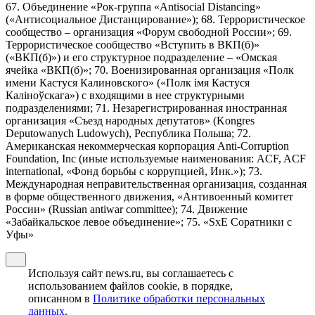
67. Объединение «Рок-группа «Antisocial Distancing»
(«Антисоциальное Дистанцирование»); 68. Террористическое
сообщество – организация «Форум свободной России»; 69.
Террористическое сообщество «Вступить в ВКП(б)»
(«ВКП(б)») и его структурное подразделение – «Омская
ячейка «ВКП(б)»; 70. Военизированная организация «Полк
имени Кастуся Калиновского» («Полк iмя Кастуся
Калiноўскага») с входящими в нее структурными
подразделениями; 71. Незарегистрированная иностранная
организация «Съезд народных депутатов» (Kongres
Deputowanych Ludowych), Республика Польша; 72.
Американская некоммерческая корпорация Anti-Corruption
Foundation, Inc (иные используемые наименования: ACF, ACF
international, «Фонд борьбы с коррупцией, Инк.»); 73.
Международная неправительственная организация, созданная
в форме общественного движения, «Антивоенный комитет
России» (Russian antiwar committee); 74. Движение
«Забайкальское левое объединение»; 75. «SxE Соратники с
Уфы»
Используя сайт news.ru, вы соглашаетесь с
использованием файлов cookie, в порядке,
описанном в
Политике обработки персональных
данных
.