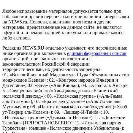
Российской Федерации)
Любое использование материалов допускается только при
соблюдении правил перепечатки и при наличии гиперссылки
на NEWS.ru. Новости, аналитика, прогнозы и другие
материалы, представленные на данном сайте, не являются
офертой или рекомендацией к покупке или продаже каких-
либо активов.
Редакция NEWS.RU отдельно указывает, что перечисленные
ниже организации включены в
единый федеральный список
организаций, признанных в соответствии с
законодательством Российской Федерации
террористическими, их деятельность запрещена:
01. «Высший военный Маджлисуль Шура Объединенных сил
моджахедов Кавказа»; 02. «Конгресс народов Ичкерии и
Дагестана»; 03. «База» («Аль-Каида»); 04. «Асбат аль-Ансар»;
5. «Священная война» («Аль-Джихад» или «Египетский
исламский джихад»); 06. «Исламская группа» («Аль-Гамаа
аль-Исламия»); 07. «Братья-мусульмане» («Аль-Ихван аль-
Муслимун»); 08. «Партия исламского освобождения» («Хизб
ут-Тахрир аль-Ислами»); 09. «Лашкар-И-Тайба»; 10.
«Исламская группа» («Джамаат-и-Ислами»); 11. «Движение
Талибан» [ПРИОСТАНОВЛЕНО]; 12. «Исламская партия
Туркестана» (бывшее «Исламское движение Узбекистана»);