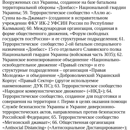
Вооруженных сил Украины, созданное на базе батальона
территориальной обороны «Донбасс» Национальной гвардии
Украины; 59. Террористическое сообщество «Ахлю ас-
Сунна ва-ль-Джамаат» (созданное в исправительном
учреждении ФКУ ИК-2 УФСИН России по Республике
Калмыкия); 60. Международная организация, созданная в
форме общественного движения, «Форум свободных
государств постРоссии» и ее структурные подразделения; 61.
Террористическое сообщество 2-ой батальон специального
назначения «Донбасс» 15-го отдельного Славянского полка
Национальной гвардии Украины (войсковая часть 3035); 62.
Украинское военизированное объединение «Национально-
освободительное движение «Правый сектор» и его
структурные подразделения – организация «Правая
Молодежь» и объединение «Добровольческий Украинский
Корпус «Правый Сектор» (другое используемое
наименование: ДУК ПС); 63. Террористическое сообщество
«Народное коммунистическое движение» («НКД»); 64.
Террористическое сообщество, созданное для подготовки и
совершения на территории г. Перми в целях оказания помощи
Службе безопасности Украины и Украине диверсионно-
террористических актов, направленных против безопасности
Российской Федерации; 65. Террористическое сообщество
«Мегионский джамаат»; 66. Общественная организация
«Antisocial Distancing» («Антисоциальное Дистанцирование»);