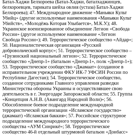
Батал-Хаджи Белхороева (Батал-Хаджи, баталхаджинцев,
белхороевцев, тариката шейха овлия (устаза) Батал-Хаджи
Белхороева); 47. Международное движение «Маньяки Культ
Убийц» (другие используемые наименования «Маньяки Культ
Убийств», «Молодёжь Которая Улыбается», М.К.У.); 48.
Украинское военизированное объединение Легион «Свобода
России» (другое используемое наименование «Легион
Свобода России»); 49. Террористическое сообщество «Айдар»;
50. Националистическая организация «Русский
добровольческий корпус»; 51. Террористическое сообщество –
«Грузинский национальный легион»; 52. Террористическое
сообщество «Днепр-1» (батальон «Днепр-1», полк «Днепр-1»);
53. Террористическое сообщество «Джамаат» (созданное в
исправительном учреждении ФКУ ИК-7 УФСИН России по
Республике Дагестан); 54. Террористическое сообщество,
созданное сотрудниками Главного управления разведки
Министерства обороны Украины и осуществлявшее свою
деятельность в г. Энергодаре Запорожской области; 55. Группа
«Концепция А.Н.В. (Авангард Народной Воли)»; 56.
Обособленное боевое подразделение международной
террористической организации «Исламское государство»
(джамаат) «Исламская баккия»; 57. Российское структурное
подразделение международного террористического
сообщества «АУМ Синрикё»; 58. Террористическое
сообщество 46-й отдельный штурмовой батальон «Донбасс»