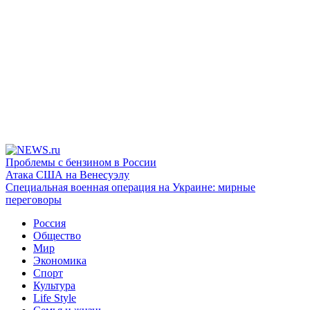
Проблемы с бензином в России
Атака США на Венесуэлу
Специальная военная операция на Украине: мирные
переговоры
Россия
Общество
Мир
Экономика
Спорт
Культура
Life Style