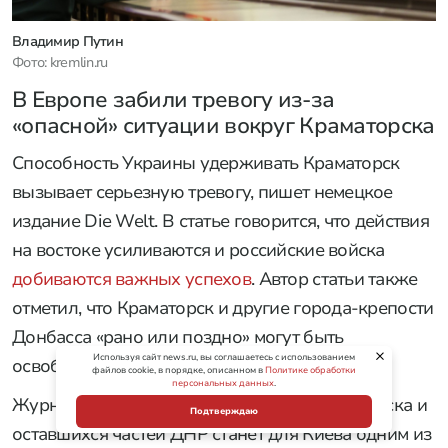
Владимир Путин
Фото: kremlin.ru
В Европе забили тревогу из-за
«опасной» ситуации вокруг Краматорска
Способность Украины удерживать Краматорск
вызывает серьезную тревогу, пишет немецкое
издание Die Welt. В статье говорится, что действия
на востоке усиливаются и российские войска
добиваются важных успехов
. Автор статьи также
отметил, что Краматорск и другие города-крепости
Донбасса «рано или поздно» могут быть
Используя сайт news.ru, вы соглашаетесь с использованием
освобождены армией России.
файлов cookie, в порядке, описанном в
Политике обработки
персональных данных
.
Журналист подчеркнул, что потеря Краматорска и
Подтверждаю
оставшихся частей ДНР станет для Киева одним из