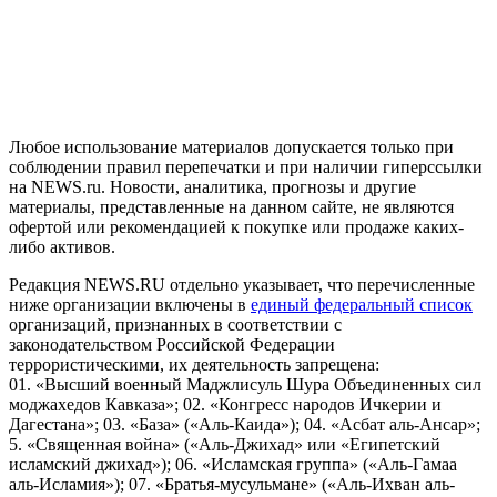
На информационном ресурсе NEWS.RU применяются
рекомендательные технологии (информационные технологии
предоставления информации на основе сбора, систематизации
и анализа сведений, относящихся к предпочтениям
пользователей сети "Интернет", находящихся на территории
Российской Федерации)
Любое использование материалов допускается только при
соблюдении правил перепечатки и при наличии гиперссылки
на NEWS.ru. Новости, аналитика, прогнозы и другие
материалы, представленные на данном сайте, не являются
офертой или рекомендацией к покупке или продаже каких-
либо активов.
Редакция NEWS.RU отдельно указывает, что перечисленные
ниже организации включены в
единый федеральный список
организаций, признанных в соответствии с
законодательством Российской Федерации
террористическими, их деятельность запрещена:
01. «Высший военный Маджлисуль Шура Объединенных сил
моджахедов Кавказа»; 02. «Конгресс народов Ичкерии и
Дагестана»; 03. «База» («Аль-Каида»); 04. «Асбат аль-Ансар»;
5. «Священная война» («Аль-Джихад» или «Египетский
исламский джихад»); 06. «Исламская группа» («Аль-Гамаа
аль-Исламия»); 07. «Братья-мусульмане» («Аль-Ихван аль-