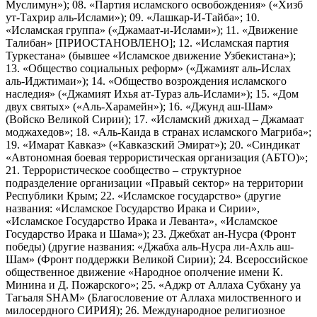
Муслимун»); 08. «Партия исламского освобождения» («Хизб
ут-Тахрир аль-Ислами»); 09. «Лашкар-И-Тайба»; 10.
«Исламская группа» («Джамаат-и-Ислами»); 11. «Движение
Талибан» [ПРИОСТАНОВЛЕНО]; 12. «Исламская партия
Туркестана» (бывшее «Исламское движение Узбекистана»);
13. «Общество социальных реформ» («Джамият аль-Ислах
аль-Иджтимаи»); 14. «Общество возрождения исламского
наследия» («Джамият Ихья ат-Тураз аль-Ислами»); 15. «Дом
двух святых» («Аль-Харамейн»); 16. «Джунд аш-Шам»
(Войско Великой Сирии); 17. «Исламский джихад – Джамаат
моджахедов»; 18. «Аль-Каида в странах исламского Магриба»;
19. «Имарат Кавказ» («Кавказский Эмират»); 20. «Синдикат
«Автономная боевая террористическая организация (АБТО)»;
21. Террористическое сообщество – структурное
подразделение организации «Правый сектор» на территории
Республики Крым; 22. «Исламское государство» (другие
названия: «Исламское Государство Ирака и Сирии»,
«Исламское Государство Ирака и Леванта», «Исламское
Государство Ирака и Шама»); 23. Джебхат ан-Нусра (Фронт
победы) (другие названия: «Джабха аль-Нусра ли-Ахль аш-
Шам» (Фронт поддержки Великой Сирии); 24. Всероссийское
общественное движение «Народное ополчение имени К.
Минина и Д. Пожарского»; 25. «Аджр от Аллаха Субхану уа
Тагьаля SHAM» (Благословение от Аллаха милоственного и
милосердного СИРИЯ); 26. Международное религиозное