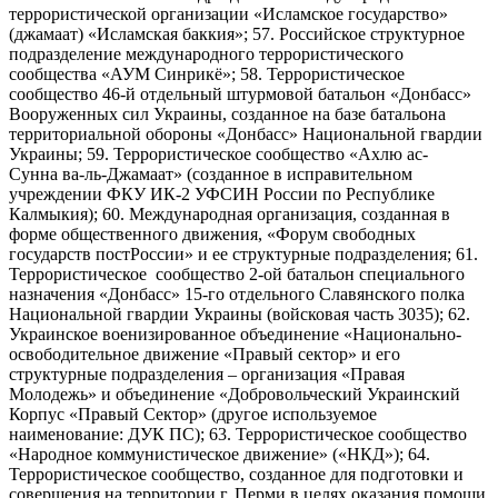
террористической организации «Исламское государство»
(джамаат) «Исламская баккия»; 57. Российское структурное
подразделение международного террористического
сообщества «АУМ Синрикё»; 58. Террористическое
сообщество 46-й отдельный штурмовой батальон «Донбасс»
Вооруженных сил Украины, созданное на базе батальона
территориальной обороны «Донбасс» Национальной гвардии
Украины; 59. Террористическое сообщество «Ахлю ас-
Сунна ва-ль-Джамаат» (созданное в исправительном
учреждении ФКУ ИК-2 УФСИН России по Республике
Калмыкия); 60. Международная организация, созданная в
форме общественного движения, «Форум свободных
государств постРоссии» и ее структурные подразделения; 61.
Террористическое сообщество 2-ой батальон специального
назначения «Донбасс» 15-го отдельного Славянского полка
Национальной гвардии Украины (войсковая часть 3035); 62.
Украинское военизированное объединение «Национально-
освободительное движение «Правый сектор» и его
структурные подразделения – организация «Правая
Молодежь» и объединение «Добровольческий Украинский
Корпус «Правый Сектор» (другое используемое
наименование: ДУК ПС); 63. Террористическое сообщество
«Народное коммунистическое движение» («НКД»); 64.
Террористическое сообщество, созданное для подготовки и
совершения на территории г. Перми в целях оказания помощи