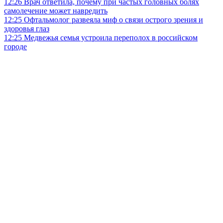
12:26
Врач ответила, почему при частых головных болях
самолечение может навредить
12:25
Офтальмолог развеяла миф о связи острого зрения и
здоровья глаз
12:25
Медвежья семья устроила переполох в российском
городе