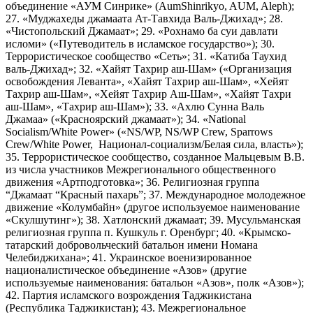
объединение «АУМ Синрике» (AumShinrikyo, AUM, Aleph);
27. «Муджахеды джамаата Ат-Тавхида Валь-Джихад»; 28.
«Чистопольский Джамаат»; 29. «Рохнамо ба суи давлати
исломи» («Путеводитель в исламское государство»); 30.
Террористическое сообщество «Сеть»; 31. «Катиба Таухид
валь-Джихад»; 32. «Хайят Тахрир аш-Шам» («Организация
освобождения Леванта», «Хайят Тахрир аш-Шам», «Хейят
Тахрир аш-Шам», «Хейят Тахрир Аш-Шам», «Хайят Тахри
аш-Шам», «Тахрир аш-Шам»); 33. «Ахлю Сунна Валь
Джамаа» («Красноярский джамаат»); 34. «National
Socialism/White Power» («NS/WP, NS/WP Crew, Sparrows
Crew/White Power, Национал-социализм/Белая сила, власть»);
35. Террористическое сообщество, созданное Мальцевым В.В.
из числа участников Межрегионального общественного
движения «Артподготовка»; 36. Религиозная группа
“Джамаат “Красный пахарь”; 37. Международное молодежное
движение «Колумбайн» (другое используемое наименование
«Скулшутинг»); 38. Хатлонский джамаат; 39. Мусульманская
религиозная группа п. Кушкуль г. Оренбург; 40. «Крымско-
татарский добровольческий батальон имени Номана
Челебиджихана»; 41. Украинское военизированное
националистическое объединение «Азов» (другие
используемые наименования: батальон «Азов», полк «Азов»);
42. Партия исламского возрождения Таджикистана
(Республика Таджикистан); 43. Межрегиональное