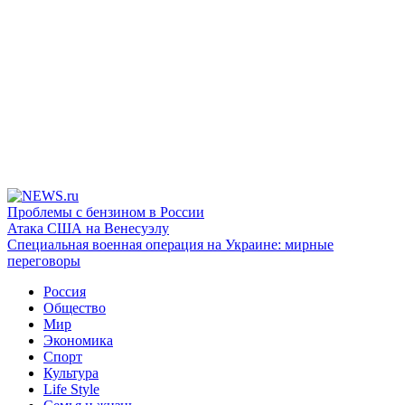
Проблемы с бензином в России
Атака США на Венесуэлу
Специальная военная операция на Украине: мирные
переговоры
Россия
Общество
Мир
Экономика
Спорт
Культура
Life Style