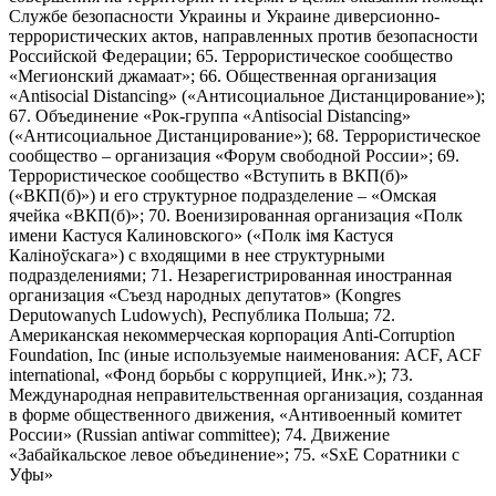
Службе безопасности Украины и Украине диверсионно-
террористических актов, направленных против безопасности
Российской Федерации; 65. Террористическое сообщество
«Мегионский джамаат»; 66. Общественная организация
«Antisocial Distancing» («Антисоциальное Дистанцирование»);
67. Объединение «Рок-группа «Antisocial Distancing»
(«Антисоциальное Дистанцирование»); 68. Террористическое
сообщество – организация «Форум свободной России»; 69.
Террористическое сообщество «Вступить в ВКП(б)»
(«ВКП(б)») и его структурное подразделение – «Омская
ячейка «ВКП(б)»; 70. Военизированная организация «Полк
имени Кастуся Калиновского» («Полк iмя Кастуся
Калiноўскага») с входящими в нее структурными
подразделениями; 71. Незарегистрированная иностранная
организация «Съезд народных депутатов» (Kongres
Deputowanych Ludowych), Республика Польша; 72.
Американская некоммерческая корпорация Anti-Corruption
Foundation, Inc (иные используемые наименования: ACF, ACF
international, «Фонд борьбы с коррупцией, Инк.»); 73.
Международная неправительственная организация, созданная
в форме общественного движения, «Антивоенный комитет
России» (Russian antiwar committee); 74. Движение
«Забайкальское левое объединение»; 75. «SxE Соратники с
Уфы»