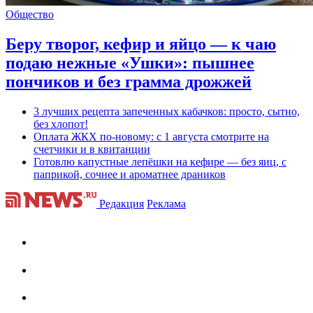
Общество
Беру творог, кефир и яйцо — к чаю
подаю нежные «Ушки»: пышнее
пончиков и без грамма дрожжей
3 лучших рецепта запеченных кабачков: просто, сытно,
без хлопот!
Оплата ЖКХ по-новому: с 1 августа смотрите на
счетчики и в квитанции
Готовлю капустные лепёшки на кефире — без яиц, с
паприкой, сочнее и ароматнее драников
Редакция
Реклама