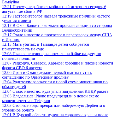
Бамбуйка
12:21
Почему не работает мобильный интернет сегодня, 6
августа: где сбои в РФ
12:19
Гастроэнтеролог назвала тревожные причины частого
урчания живота
12:17
В Ozon Банке прокомментировали санкции со стороны
Великобритании
12:17
Стало известно о прогрессе в переговорах между США
и Ираном
12:13
Мать убитых в Таиланде детей собирается
присутствовать на суде
12:08
Пьяная пенсионерка поехала на байке на дачу, но
попалась полиции
12:07
Редкодуб, Северск, Харьков: хорошие и плохие новости
фронта СВО 6 августа
12:06
Иран и Оман сделали первый шаг на пути к
соглашению по Ормузскому проливу
12:04
Родителям рассказали о новой схеме мошенников по
обману детей
12:04
Стало известно, куда упала запущенная КНДР ракета
12:03
Владельцев iPhone предупредили о новой схеме
мошенничества в Telegram
12:03
Сточные воды превратили набережную Дербента в
зловонное болото
12:01
В Курской области мужчина сорвался с крыши после