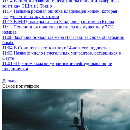
11:14
В Японии заявили о негативном влиянии «ядерного
зонтика» США на Токио
11:14
Названа роковая ошибка владельцев кошек, которая
разрушает психику питомца
11:13
В МИД раскрыли, что Запад «вырастил» из Киева
11:11
Пенсионная политика вызвала возмущение у 77%
немцев
11:08
Захарова похвалила мэра Нагасаки за слова об атомной
бомбе
11:04
В Сочи пятые сутки ищут 14-летнего подростка
11:03
Названо число нелегальных мигрантов, оставшихся в
Сеуте
11:01
«Герани» выжгли украинские нефтедобывающие
предприятия
Дальше
Самое популярное