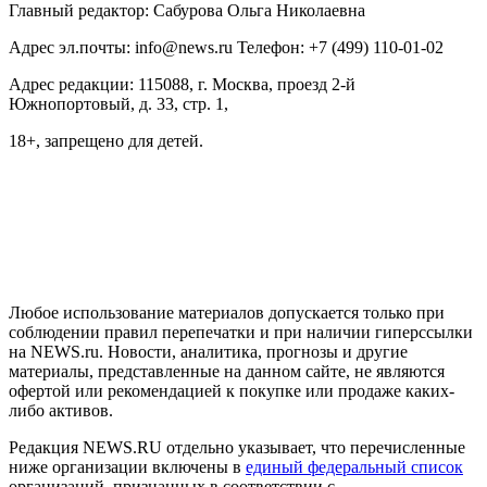
Главный редактор: Сабурова Ольга Николаевна
Адрес эл.почты: info@news.ru Телефон: +7 (499) 110-01-02
Адрес редакции: 115088, г. Москва, проезд 2-й
Южнопортовый, д. 33, стр. 1,
18+, запрещено для детей.
На информационном ресурсе NEWS.RU применяются
рекомендательные технологии (информационные технологии
предоставления информации на основе сбора, систематизации
и анализа сведений, относящихся к предпочтениям
пользователей сети "Интернет", находящихся на территории
Российской Федерации)
Любое использование материалов допускается только при
соблюдении правил перепечатки и при наличии гиперссылки
на NEWS.ru. Новости, аналитика, прогнозы и другие
материалы, представленные на данном сайте, не являются
офертой или рекомендацией к покупке или продаже каких-
либо активов.
Редакция NEWS.RU отдельно указывает, что перечисленные
ниже организации включены в
единый федеральный список
организаций, признанных в соответствии с