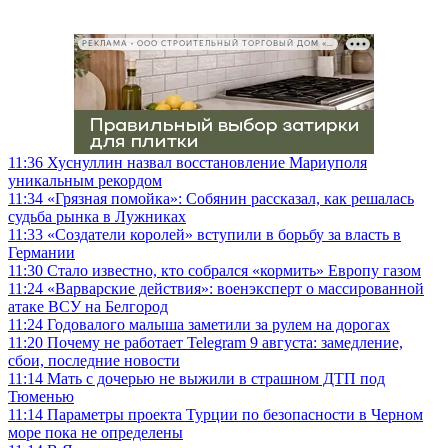
РЕКЛАМА • ООО СТРОИТЕЛЬНЫЙ ТОРГОВЫЙ ДОМ «ПЕТРОВИЧ», ИНН 7802348846
11:36
Хуснуллин назвал восстановление Мариуполя
уникальным рекордом
11:34
«Грязная помойка»: Собянин рассказал, как решалась
судьба рынка в Лужниках
11:33
«Создатели королей» вступили в борьбу за власть в
Германии
11:30
Стало известно, кто собрался «кормить» Европу газом
11:24
«Варварские действия»: военэксперт о массированной
атаке ВСУ на Белгород
11:24
Годовалого малыша заметили за рулем на дорогах
11:20
Почему не работает Telegram 9 августа: замедление,
сбои, последние новости
11:14
Мать с дочерью не выжили в страшном ДТП под
Тюменью
11:14
Параметры проекта Турции по безопасности в Черном
море пока не определены