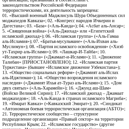
законодательством Российской Федерации
террористическими, их деятельность запрещена:
01. «Высший военный Маджлисуль Шура Объединенных сил
моджахедов Кавказа»; 02. «Конгресс народов Ичкерии и
Дагестана»; 03. «База» («Аль-Каида»); 04. «Асбат аль-Ансар»;
5. «Священная война» («Аль-Джихад» или «Египетский
исламский джихад»); 06. «Исламская группа» («Аль-Гамаа
аль-Исламия»); 07. «Братья-мусульмане» («Аль-Ихван аль-
Муслимун»); 08. «Партия исламского освобождения» («Хизб
ут-Тахрир аль-Ислами»); 09. «Лашкар-И-Тайба»; 10.
«Исламская группа» («Джамаат-и-Ислами»); 11. «Движение
Талибан» [ПРИОСТАНОВЛЕНО]; 12. «Исламская партия
Туркестана» (бывшее «Исламское движение Узбекистана»);
13. «Общество социальных реформ» («Джамият аль-Ислах
аль-Иджтимаи»); 14. «Общество возрождения исламского
наследия» («Джамият Ихья ат-Тураз аль-Ислами»); 15. «Дом
двух святых» («Аль-Харамейн»); 16. «Джунд аш-Шам»
(Войско Великой Сирии); 17. «Исламский джихад – Джамаат
моджахедов»; 18. «Аль-Каида в странах исламского Магриба»;
19. «Имарат Кавказ» («Кавказский Эмират»); 20. «Синдикат
«Автономная боевая террористическая организация (АБТО)»;
21. Террористическое сообщество – структурное
подразделение организации «Правый сектор» на территории
Республики Крым; 22. «Исламское государство» (другие