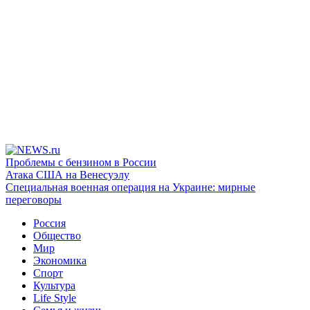
Проблемы с бензином в России
Атака США на Венесуэлу
Специальная военная операция на Украине: мирные
переговоры
Россия
Общество
Мир
Экономика
Спорт
Культура
Life Style