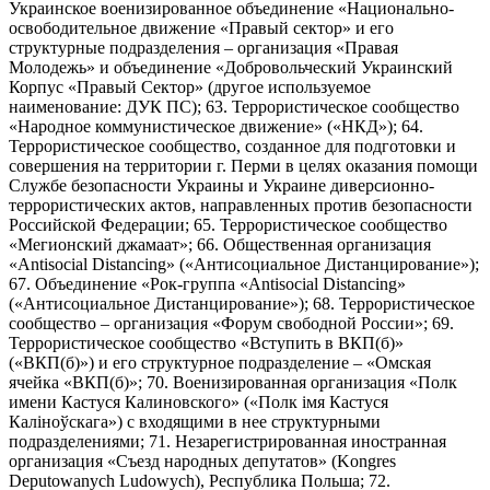
Украинское военизированное объединение «Национально-
освободительное движение «Правый сектор» и его
структурные подразделения – организация «Правая
Молодежь» и объединение «Добровольческий Украинский
Корпус «Правый Сектор» (другое используемое
наименование: ДУК ПС); 63. Террористическое сообщество
«Народное коммунистическое движение» («НКД»); 64.
Террористическое сообщество, созданное для подготовки и
совершения на территории г. Перми в целях оказания помощи
Службе безопасности Украины и Украине диверсионно-
террористических актов, направленных против безопасности
Российской Федерации; 65. Террористическое сообщество
«Мегионский джамаат»; 66. Общественная организация
«Antisocial Distancing» («Антисоциальное Дистанцирование»);
67. Объединение «Рок-группа «Antisocial Distancing»
(«Антисоциальное Дистанцирование»); 68. Террористическое
сообщество – организация «Форум свободной России»; 69.
Террористическое сообщество «Вступить в ВКП(б)»
(«ВКП(б)») и его структурное подразделение – «Омская
ячейка «ВКП(б)»; 70. Военизированная организация «Полк
имени Кастуся Калиновского» («Полк iмя Кастуся
Калiноўскага») с входящими в нее структурными
подразделениями; 71. Незарегистрированная иностранная
организация «Съезд народных депутатов» (Kongres
Deputowanych Ludowych), Республика Польша; 72.