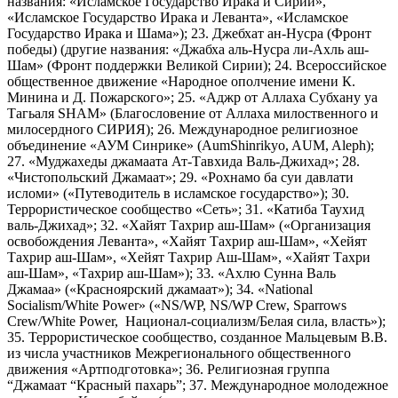
названия: «Исламское Государство Ирака и Сирии»,
«Исламское Государство Ирака и Леванта», «Исламское
Государство Ирака и Шама»); 23. Джебхат ан-Нусра (Фронт
победы) (другие названия: «Джабха аль-Нусра ли-Ахль аш-
Шам» (Фронт поддержки Великой Сирии); 24. Всероссийское
общественное движение «Народное ополчение имени К.
Минина и Д. Пожарского»; 25. «Аджр от Аллаха Субхану уа
Тагьаля SHAM» (Благословение от Аллаха милоственного и
милосердного СИРИЯ); 26. Международное религиозное
объединение «АУМ Синрике» (AumShinrikyo, AUM, Aleph);
27. «Муджахеды джамаата Ат-Тавхида Валь-Джихад»; 28.
«Чистопольский Джамаат»; 29. «Рохнамо ба суи давлати
исломи» («Путеводитель в исламское государство»); 30.
Террористическое сообщество «Сеть»; 31. «Катиба Таухид
валь-Джихад»; 32. «Хайят Тахрир аш-Шам» («Организация
освобождения Леванта», «Хайят Тахрир аш-Шам», «Хейят
Тахрир аш-Шам», «Хейят Тахрир Аш-Шам», «Хайят Тахри
аш-Шам», «Тахрир аш-Шам»); 33. «Ахлю Сунна Валь
Джамаа» («Красноярский джамаат»); 34. «National
Socialism/White Power» («NS/WP, NS/WP Crew, Sparrows
Crew/White Power, Национал-социализм/Белая сила, власть»);
35. Террористическое сообщество, созданное Мальцевым В.В.
из числа участников Межрегионального общественного
движения «Артподготовка»; 36. Религиозная группа
“Джамаат “Красный пахарь”; 37. Международное молодежное