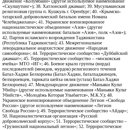
движение «Колумбайн» (другое используемое наименование
«Скулшутинг»); 38. Хатлонский джамаат; 39. Мусульманская
религиозная группа п. Кушкуль г. Оренбург; 40. «Крымско-
татарский добровольческий батальон имени Номана
Челебиджихана»; 41. Украинское военизированное
националистическое объединение «Азов» (другие
используемые наименования: батальон «Азов», полк «Азов»);
42. Партия исламского возрождения Таджикистана
(Республика Таджикистан); 43. Межрегиональное
леворадикальное анархистское движение «Народная
самооборона»; 44. Террористическое сообщество «Дуббайский
джамаат»; 45. Террористическое сообщество – «московская
ячейка» МТО «ИГ»; 46. Боевое крыло группы (вирда)
последователей (мюидов, мурдов) религиозного течения
Батал-Хаджи Белхороева (Батал-Хаджи, баталхаджинцев,
белхороевцев, тариката шейха овлия (устаза) Батал-Хаджи
Белхороева); 47. Международное движение «Маньяки Культ
Убийц» (другие используемые наименования «Маньяки Культ
Убийств», «Молодёжь Которая Улыбается», М.К.У.); 48.
Украинское военизированное объединение Легион «Свобода
России» (другое используемое наименование «Легион
Свобода России»); 49. Террористическое сообщество «Айдар»;
50. Националистическая организация «Русский
добровольческий корпус»; 51. Террористическое сообщество –
«Грузинский национальный легион»; 52. Террористическое