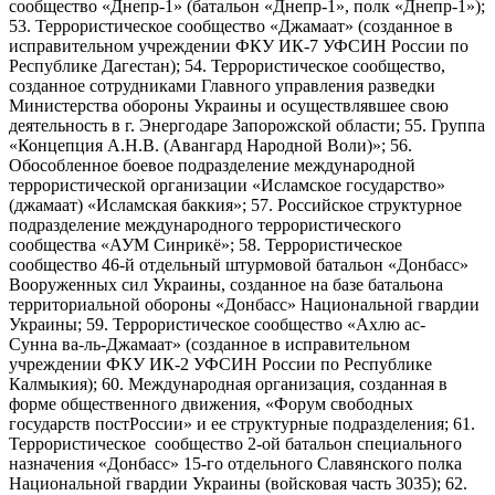
сообщество «Днепр-1» (батальон «Днепр-1», полк «Днепр-1»);
53. Террористическое сообщество «Джамаат» (созданное в
исправительном учреждении ФКУ ИК-7 УФСИН России по
Республике Дагестан); 54. Террористическое сообщество,
созданное сотрудниками Главного управления разведки
Министерства обороны Украины и осуществлявшее свою
деятельность в г. Энергодаре Запорожской области; 55. Группа
«Концепция А.Н.В. (Авангард Народной Воли)»; 56.
Обособленное боевое подразделение международной
террористической организации «Исламское государство»
(джамаат) «Исламская баккия»; 57. Российское структурное
подразделение международного террористического
сообщества «АУМ Синрикё»; 58. Террористическое
сообщество 46-й отдельный штурмовой батальон «Донбасс»
Вооруженных сил Украины, созданное на базе батальона
территориальной обороны «Донбасс» Национальной гвардии
Украины; 59. Террористическое сообщество «Ахлю ас-
Сунна ва-ль-Джамаат» (созданное в исправительном
учреждении ФКУ ИК-2 УФСИН России по Республике
Калмыкия); 60. Международная организация, созданная в
форме общественного движения, «Форум свободных
государств постРоссии» и ее структурные подразделения; 61.
Террористическое сообщество 2-ой батальон специального
назначения «Донбасс» 15-го отдельного Славянского полка
Национальной гвардии Украины (войсковая часть 3035); 62.