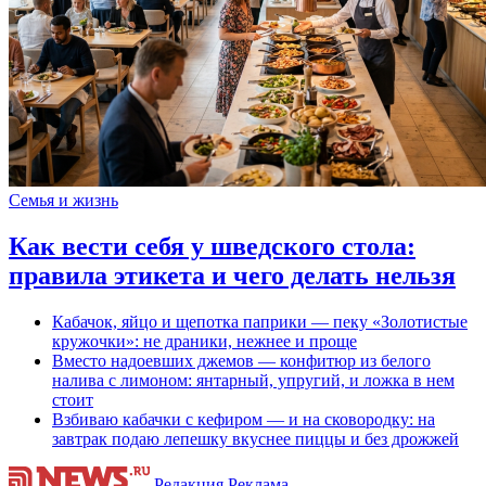
Семья и жизнь
Как вести себя у шведского стола:
правила этикета и чего делать нельзя
Кабачок, яйцо и щепотка паприки — пеку «Золотистые
кружочки»: не драники, нежнее и проще
Вместо надоевших джемов — конфитюр из белого
налива с лимоном: янтарный, упругий, и ложка в нем
стоит
Взбиваю кабачки с кефиром — и на сковородку: на
завтрак подаю лепешку вкуснее пиццы и без дрожжей
Редакция
Реклама