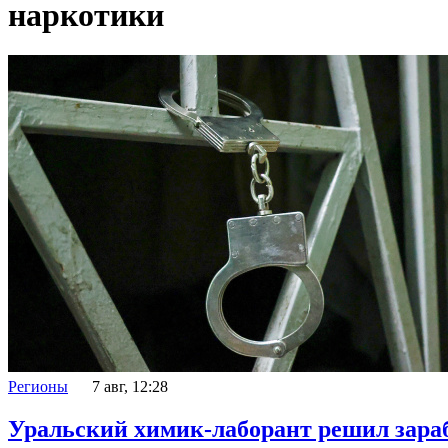
наркотики
Регионы
7 авг, 12:28
Уральский химик-лаборант решил зараб