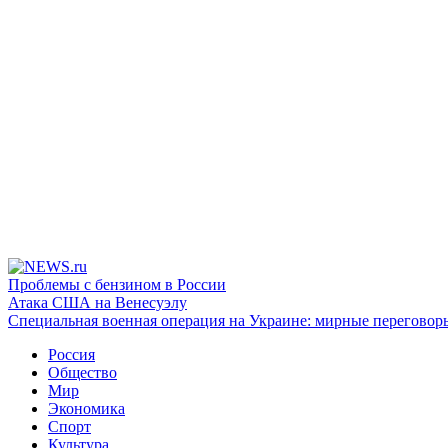
Проблемы с бензином в России
Атака США на Венесуэлу
Специальная военная операция на Украине: мирные переговор
Россия
Общество
Мир
Экономика
Спорт
Культура