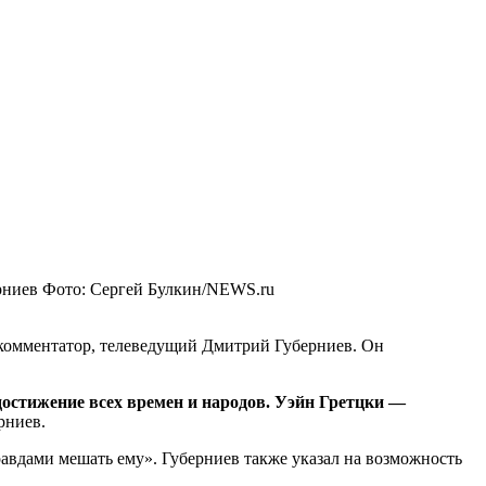
рниев
Фото: Сергей Булкин/NEWS.ru
комментатор, телеведущий Дмитрий Губерниев. Он
 достижение всех времен и народов. Уэйн Гретцки —
рниев.
правдами мешать ему». Губерниев также указал на возможность