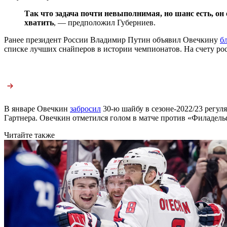
Так что задача почти невыполнимая, но шанс есть, он 
хватить
, — предположил Губерниев.
Ранее президент России Владимир Путин объявил Овечкину
б
списке лучших снайперов в истории чемпионатов. На счету ро
В январе Овечкин
забросил
30-ю шайбу в сезоне-2022/23 регул
Гартнера. Овечкин отметился голом в матче против «Филадель
Читайте также