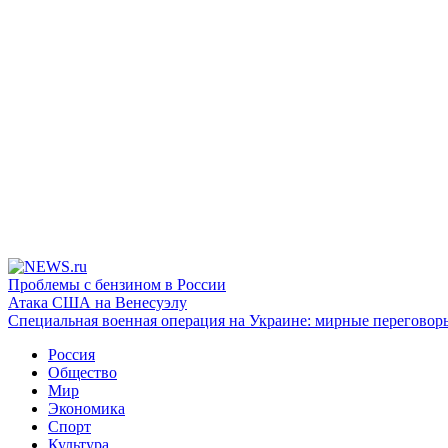
Проблемы с бензином в России
Атака США на Венесуэлу
Специальная военная операция на Украине: мирные переговор
Россия
Общество
Мир
Экономика
Спорт
Культура