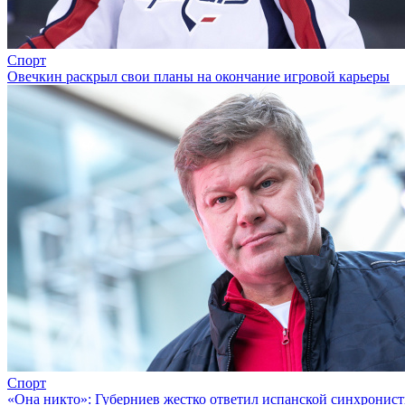
Спорт
Овечкин раскрыл свои планы на окончание игровой карьеры
Спорт
«Она никто»: Губерниев жестко ответил испанской синхронист