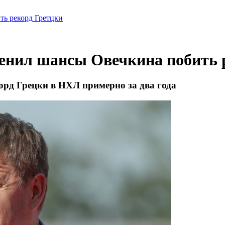
ть рекорд Гретцки
ценил шансы Овечкина побить 
орд Грецки в НХЛ примерно за два года