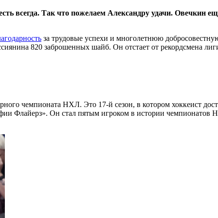
есть всегда. Так что пожелаем Александру удачи. Овечкин еще
лaгодарность
за трудовые успехи и многолетнюю добросовестную 
ссиянина 820 заброшенных шайб. Он отстает от рекордсмена лиг
ярного чемпионата НХЛ. Это 17-й сезон, в котором хоккеист дос
фии Флайерз». Он стал пятым игроком в истории чемпионатов Н