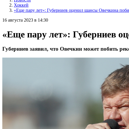
Хоккей
«Еще пару лет»: Губерниев оценил шансы Овечкина поби
16 августа 2023 в 14:30
«Еще пару лет»: Губерниев о
Губерниев заявил, что Овечкин может побить рек