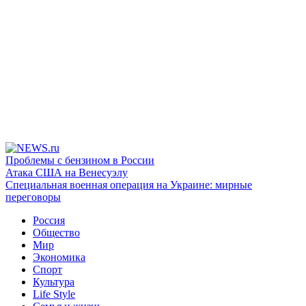
Проблемы с бензином в России
Атака США на Венесуэлу
Специальная военная операция на Украине: мирные
переговоры
Россия
Общество
Мир
Экономика
Спорт
Культура
Life Style