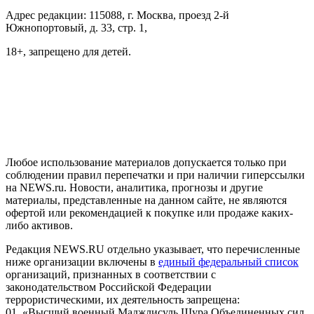
Адрес редакции: 115088, г. Москва, проезд 2-й
Южнопортовый, д. 33, стр. 1,
18+, запрещено для детей.
На информационном ресурсе NEWS.RU применяются
рекомендательные технологии (информационные технологии
предоставления информации на основе сбора, систематизации
и анализа сведений, относящихся к предпочтениям
пользователей сети "Интернет", находящихся на территории
Российской Федерации)
Любое использование материалов допускается только при
соблюдении правил перепечатки и при наличии гиперссылки
на NEWS.ru. Новости, аналитика, прогнозы и другие
материалы, представленные на данном сайте, не являются
офертой или рекомендацией к покупке или продаже каких-
либо активов.
Редакция NEWS.RU отдельно указывает, что перечисленные
ниже организации включены в
единый федеральный список
организаций, признанных в соответствии с
законодательством Российской Федерации
террористическими, их деятельность запрещена:
01. «Высший военный Маджлисуль Шура Объединенных сил