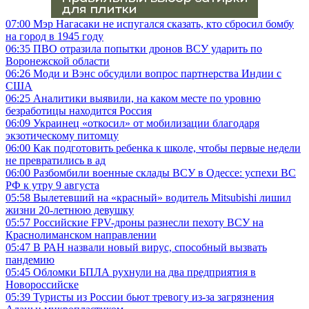
07:00
Мэр Нагасаки не испугался сказать, кто сбросил бомбу
на город в 1945 году
06:35
ПВО отразила попытки дронов ВСУ ударить по
Воронежской области
06:26
Моди и Вэнс обсудили вопрос партнерства Индии с
США
06:25
Аналитики выявили, на каком месте по уровню
безработицы находится Россия
06:09
Украинец «откосил» от мобилизации благодаря
экзотическому питомцу
06:00
Как подготовить ребенка к школе, чтобы первые недели
не превратились в ад
06:00
Разбомбили военные склады ВСУ в Одессе: успехи ВС
РФ к утру 9 августа
05:58
Вылетевший на «красный» водитель Mitsubishi лишил
жизни 20-летнюю девушку
05:57
Российские FPV-дроны разнесли пехоту ВСУ на
Краснолиманском направлении
05:47
В РАН назвали новый вирус, способный вызвать
пандемию
05:45
Обломки БПЛА рухнули на два предприятия в
Новороссийске
05:39
Туристы из России бьют тревогу из-за загрязнения