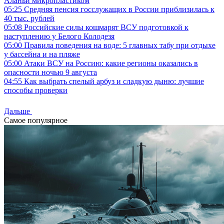
Аланьи микропластиком
05:25
Средняя пенсия госслужащих в России приблизилась к
40 тыс. рублей
05:08
Российские силы кошмарят ВСУ подготовкой к
наступлению у Белого Колодезя
05:00
Правила поведения на воде: 5 главных табу при отдыхе
у бассейна и на пляже
05:00
Атаки ВСУ на Россию: какие регионы оказались в
опасности ночью 9 августа
04:55
Как выбрать спелый арбуз и сладкую дыню: лучшие
способы проверки
Дальше
Самое популярное