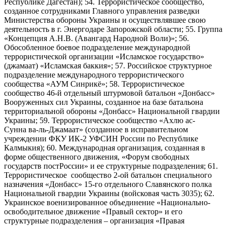
Республике Дагестан); 54. Террористическое сообщество,
созданное сотрудниками Главного управления разведки
Министерства обороны Украины и осуществлявшее свою
деятельность в г. Энергодаре Запорожской области; 55. Группа
«Концепция А.Н.В. (Авангард Народной Воли)»; 56.
Обособленное боевое подразделение международной
террористической организации «Исламское государство»
(джамаат) «Исламская баккия»; 57. Российское структурное
подразделение международного террористического
сообщества «АУМ Синрикё»; 58. Террористическое
сообщество 46-й отдельный штурмовой батальон «Донбасс»
Вооруженных сил Украины, созданное на базе батальона
территориальной обороны «Донбасс» Национальной гвардии
Украины; 59. Террористическое сообщество «Ахлю ас-
Сунна ва-ль-Джамаат» (созданное в исправительном
учреждении ФКУ ИК-2 УФСИН России по Республике
Калмыкия); 60. Международная организация, созданная в
форме общественного движения, «Форум свободных
государств постРоссии» и ее структурные подразделения; 61.
Террористическое сообщество 2-ой батальон специального
назначения «Донбасс» 15-го отдельного Славянского полка
Национальной гвардии Украины (войсковая часть 3035); 62.
Украинское военизированное объединение «Национально-
освободительное движение «Правый сектор» и его
структурные подразделения – организация «Правая