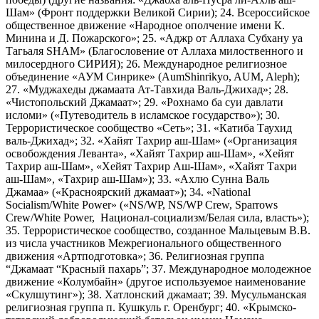
Шам» (Фронт поддержки Великой Сирии); 24. Всероссийское
общественное движение «Народное ополчение имени К.
Минина и Д. Пожарского»; 25. «Аджр от Аллаха Субхану уа
Тагьаля SHAM» (Благословение от Аллаха милоственного и
милосердного СИРИЯ); 26. Международное религиозное
объединение «АУМ Синрике» (AumShinrikyo, AUM, Aleph);
27. «Муджахеды джамаата Ат-Тавхида Валь-Джихад»; 28.
«Чистопольский Джамаат»; 29. «Рохнамо ба суи давлати
исломи» («Путеводитель в исламское государство»); 30.
Террористическое сообщество «Сеть»; 31. «Катиба Таухид
валь-Джихад»; 32. «Хайят Тахрир аш-Шам» («Организация
освобождения Леванта», «Хайят Тахрир аш-Шам», «Хейят
Тахрир аш-Шам», «Хейят Тахрир Аш-Шам», «Хайят Тахри
аш-Шам», «Тахрир аш-Шам»); 33. «Ахлю Сунна Валь
Джамаа» («Красноярский джамаат»); 34. «National
Socialism/White Power» («NS/WP, NS/WP Crew, Sparrows
Crew/White Power, Национал-социализм/Белая сила, власть»);
35. Террористическое сообщество, созданное Мальцевым В.В.
из числа участников Межрегионального общественного
движения «Артподготовка»; 36. Религиозная группа
“Джамаат “Красный пахарь”; 37. Международное молодежное
движение «Колумбайн» (другое используемое наименование
«Скулшутинг»); 38. Хатлонский джамаат; 39. Мусульманская
религиозная группа п. Кушкуль г. Оренбург; 40. «Крымско-