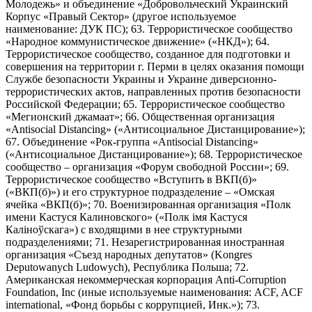
Молодежь» и объединение «Добровольческий Украинский
Корпус «Правый Сектор» (другое используемое
наименование: ДУК ПС); 63. Террористическое сообщество
«Народное коммунистическое движение» («НКД»); 64.
Террористическое сообщество, созданное для подготовки и
совершения на территории г. Перми в целях оказания помощи
Службе безопасности Украины и Украине диверсионно-
террористических актов, направленных против безопасности
Российской Федерации; 65. Террористическое сообщество
«Мегионский джамаат»; 66. Общественная организация
«Antisocial Distancing» («Антисоциальное Дистанцирование»);
67. Объединение «Рок-группа «Antisocial Distancing»
(«Антисоциальное Дистанцирование»); 68. Террористическое
сообщество – организация «Форум свободной России»; 69.
Террористическое сообщество «Вступить в ВКП(б)»
(«ВКП(б)») и его структурное подразделение – «Омская
ячейка «ВКП(б)»; 70. Военизированная организация «Полк
имени Кастуся Калиновского» («Полк iмя Кастуся
Калiноўскага») с входящими в нее структурными
подразделениями; 71. Незарегистрированная иностранная
организация «Съезд народных депутатов» (Kongres
Deputowanych Ludowych), Республика Польша; 72.
Американская некоммерческая корпорация Anti-Corruption
Foundation, Inc (иные используемые наименования: ACF, ACF
international, «Фонд борьбы с коррупцией, Инк.»); 73.