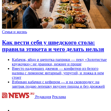
Семья и жизнь
Как вести себя у шведского стола:
правила этикета и чего делать нельзя
Кабачок, яйцо и щепотка паприки — пеку «Золотистые
кружочки»: не драники, нежнее и проще
Вместо надоевших джемов — конфитюр из белого
налива с лимоном: янтарный, упругий, и ложка в нем
стоит
Взбиваю кабачки с кефиром — и на сковородку: на
завтрак подаю лепешку вкуснее пиццы и без дрожжей
Редакция
Реклама