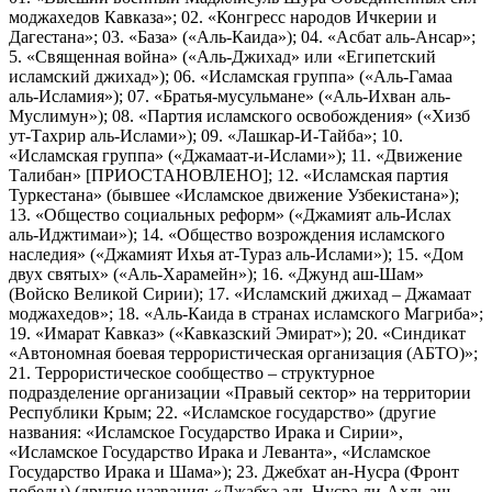
моджахедов Кавказа»; 02. «Конгресс народов Ичкерии и
Дагестана»; 03. «База» («Аль-Каида»); 04. «Асбат аль-Ансар»;
5. «Священная война» («Аль-Джихад» или «Египетский
исламский джихад»); 06. «Исламская группа» («Аль-Гамаа
аль-Исламия»); 07. «Братья-мусульмане» («Аль-Ихван аль-
Муслимун»); 08. «Партия исламского освобождения» («Хизб
ут-Тахрир аль-Ислами»); 09. «Лашкар-И-Тайба»; 10.
«Исламская группа» («Джамаат-и-Ислами»); 11. «Движение
Талибан» [ПРИОСТАНОВЛЕНО]; 12. «Исламская партия
Туркестана» (бывшее «Исламское движение Узбекистана»);
13. «Общество социальных реформ» («Джамият аль-Ислах
аль-Иджтимаи»); 14. «Общество возрождения исламского
наследия» («Джамият Ихья ат-Тураз аль-Ислами»); 15. «Дом
двух святых» («Аль-Харамейн»); 16. «Джунд аш-Шам»
(Войско Великой Сирии); 17. «Исламский джихад – Джамаат
моджахедов»; 18. «Аль-Каида в странах исламского Магриба»;
19. «Имарат Кавказ» («Кавказский Эмират»); 20. «Синдикат
«Автономная боевая террористическая организация (АБТО)»;
21. Террористическое сообщество – структурное
подразделение организации «Правый сектор» на территории
Республики Крым; 22. «Исламское государство» (другие
названия: «Исламское Государство Ирака и Сирии»,
«Исламское Государство Ирака и Леванта», «Исламское
Государство Ирака и Шама»); 23. Джебхат ан-Нусра (Фронт
победы) (другие названия: «Джабха аль-Нусра ли-Ахль аш-