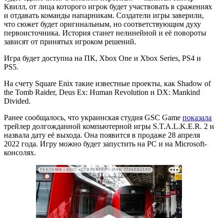
Квилл, от лица которого игрок будет участвовать в сражениях
и отдавать команды напарникам. Создатели игры заверили,
что сюжет будет оригинальным, но соответствующим духу
первоисточника. История станет нелинейной и её повороты
зависят от принятых игроком решений.
Игра будет доступна на ПК, Xbox One и Xbox Series, PS4 и
PS5.
На счету Square Enix такие известные проекты, как Shadow of
the Tomb Raider, Deus Ex: Human Revolution и DX: Mankind
Divided.
Ранее сообщалось, что украинская студия GSC Game
показала
трейлер долгожданной компьютерной игры S.T.A.L.K.E.R. 2 и
назвала дату её выхода. Она появится в продаже 28 апреля
2022 года. Игру можно будет запустить на PC и на Microsoft-
консолях.
РЕКЛАМА • ООО «СТАЛЬКРЕП» ИНН 7724892340