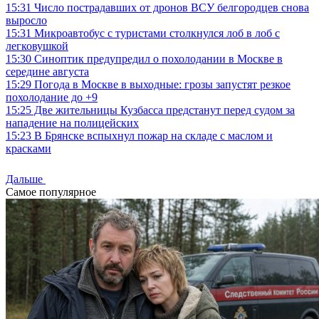
15:31
Число пострадавших от дронов ВСУ белгородцев снова
выросло
15:31
Микроавтобус с туристами столкнулся лоб в лоб с
легковушкой
15:30
Синоптик предупредил о похолодании в Москве в
середине августа
15:29
Погода в Москве в выходные: грозы запустят резкое
похолодание до +9
15:25
Две жительницы Кузбасса предстанут перед судом за
нападение на полицейских
15:23
В Брянске вспыхнул пожар на складе с маслом и
красками
Дальше
Самое популярное