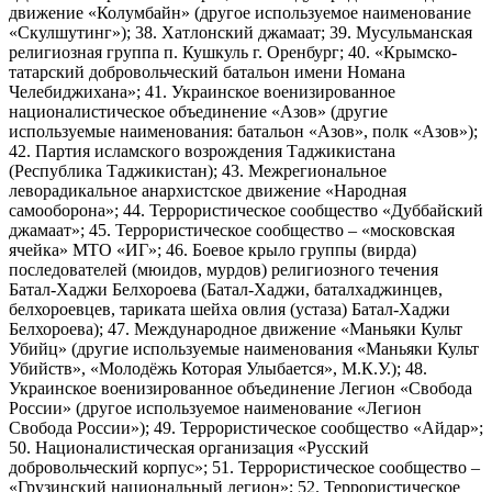
движение «Колумбайн» (другое используемое наименование
«Скулшутинг»); 38. Хатлонский джамаат; 39. Мусульманская
религиозная группа п. Кушкуль г. Оренбург; 40. «Крымско-
татарский добровольческий батальон имени Номана
Челебиджихана»; 41. Украинское военизированное
националистическое объединение «Азов» (другие
используемые наименования: батальон «Азов», полк «Азов»);
42. Партия исламского возрождения Таджикистана
(Республика Таджикистан); 43. Межрегиональное
леворадикальное анархистское движение «Народная
самооборона»; 44. Террористическое сообщество «Дуббайский
джамаат»; 45. Террористическое сообщество – «московская
ячейка» МТО «ИГ»; 46. Боевое крыло группы (вирда)
последователей (мюидов, мурдов) религиозного течения
Батал-Хаджи Белхороева (Батал-Хаджи, баталхаджинцев,
белхороевцев, тариката шейха овлия (устаза) Батал-Хаджи
Белхороева); 47. Международное движение «Маньяки Культ
Убийц» (другие используемые наименования «Маньяки Культ
Убийств», «Молодёжь Которая Улыбается», М.К.У.); 48.
Украинское военизированное объединение Легион «Свобода
России» (другое используемое наименование «Легион
Свобода России»); 49. Террористическое сообщество «Айдар»;
50. Националистическая организация «Русский
добровольческий корпус»; 51. Террористическое сообщество –
«Грузинский национальный легион»; 52. Террористическое