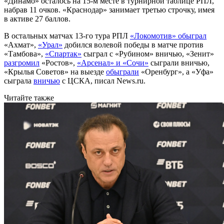
«Динамо» осталось на 15-м месте в турнирной таблице РПЛ,
набрав 11 очков. «Краснодар» занимает третью строчку, имея
в активе 27 баллов.
В остальных матчах 13-го тура РПЛ
«Локомотив» обыграл
«Ахмат»,
«Урал»
добился волевой победы в матче против
«Тамбова»,
«Спартак»
сыграл с «Рубином» вничью, «Зенит»
разгромил
«Ростов»,
«Арсенал» и «Сочи»
сыграли вничью,
«Крылья Советов» на выезде
обыграли
«Оренбург», а «Уфа»
сыграла
вничью
с ЦСКА, писал News.ru.
Читайте также