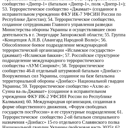
сообщество «Днепр-1» (батальон «Днепр-1», полк «Днепр-1»);
53. Террористическое сообщество «Джамаат» (созданное в
исправительном учреждении ФКУ ИК-7 УФСИН России по
Республике Дагестан); 54. Террористическое сообщество,
созданное сотрудниками Главного управления разведки
Министерства обороны Украины и осуществлявшее свою
деятельность в г. Энергодаре Запорожской области; 55. Группа
«Концепция А.Н.В. (Авангард Народной Воли)»; 56.
Обособленное боевое подразделение международной
террористической организации «Исламское государство»
(джамаат) «Исламская баккия»; 57. Российское структурное
подразделение международного террористического
сообщества «АУМ Синрикё»; 58. Террористическое
сообщество 46-й отдельный штурмовой батальон «Донбасс»
Вооруженных сил Украины, созданное на базе батальона
территориальной обороны «Донбасс» Национальной гвардии
Украины; 59. Террористическое сообщество «Ахлю ас-
Сунна ва-ль-Джамаат» (созданное в исправительном
учреждении ФКУ ИК-2 УФСИН России по Республике
Калмыкия); 60. Международная организация, созданная в
форме общественного движения, «Форум свободных
государств постРоссии» и ее структурные подразделения; 61.
Террористическое сообщество 2-ой батальон специального
назначения «Донбасс» 15-го отдельного Славянского полка
Национальной гвардии Украины (войсковая часть 3035); 62.