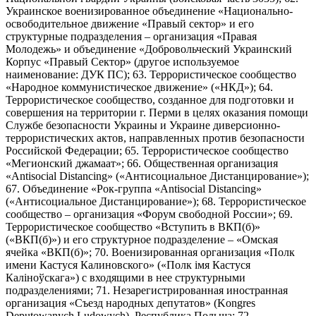
Украинское военизированное объединение «Национально-
освободительное движение «Правый сектор» и его
структурные подразделения – организация «Правая
Молодежь» и объединение «Добровольческий Украинский
Корпус «Правый Сектор» (другое используемое
наименование: ДУК ПС); 63. Террористическое сообщество
«Народное коммунистическое движение» («НКД»); 64.
Террористическое сообщество, созданное для подготовки и
совершения на территории г. Перми в целях оказания помощи
Службе безопасности Украины и Украине диверсионно-
террористических актов, направленных против безопасности
Российской Федерации; 65. Террористическое сообщество
«Мегионский джамаат»; 66. Общественная организация
«Antisocial Distancing» («Антисоциальное Дистанцирование»);
67. Объединение «Рок-группа «Antisocial Distancing»
(«Антисоциальное Дистанцирование»); 68. Террористическое
сообщество – организация «Форум свободной России»; 69.
Террористическое сообщество «Вступить в ВКП(б)»
(«ВКП(б)») и его структурное подразделение – «Омская
ячейка «ВКП(б)»; 70. Военизированная организация «Полк
имени Кастуся Калиновского» («Полк iмя Кастуся
Калiноўскага») с входящими в нее структурными
подразделениями; 71. Незарегистрированная иностранная
организация «Съезд народных депутатов» (Kongres
Deputowanych Ludowych), Республика Польша; 72.