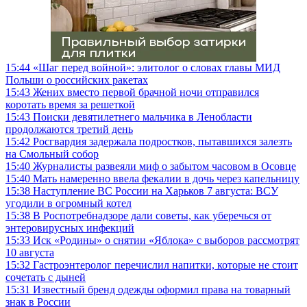
15:44
«Шаг перед войной»: элитолог о словах главы МИД
Польши о российских ракетах
15:43
Жених вместо первой брачной ночи отправился
коротать время за решеткой
15:43
Поиски девятилетнего мальчика в Ленобласти
продолжаются третий день
15:42
Росгвардия задержала подростков, пытавшихся залезть
на Смольный собор
15:40
Журналисты развеяли миф о забытом часовом в Осовце
15:40
Мать намеренно ввела фекалии в дочь через капельницу
15:38
Наступление ВС России на Харьков 7 августа: ВСУ
угодили в огромный котел
15:38
В Роспотребнадзоре дали советы, как уберечься от
энтеровирусных инфекций
15:33
Иск «Родины» о снятии «Яблока» с выборов рассмотрят
10 августа
15:32
Гастроэнтеролог перечислил напитки, которые не стоит
сочетать с дыней
15:31
Известный бренд одежды оформил права на товарный
знак в России