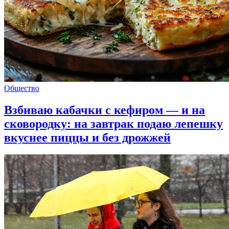
Общество
Взбиваю кабачки с кефиром — и на
сковородку: на завтрак подаю лепешку
вкуснее пиццы и без дрожжей