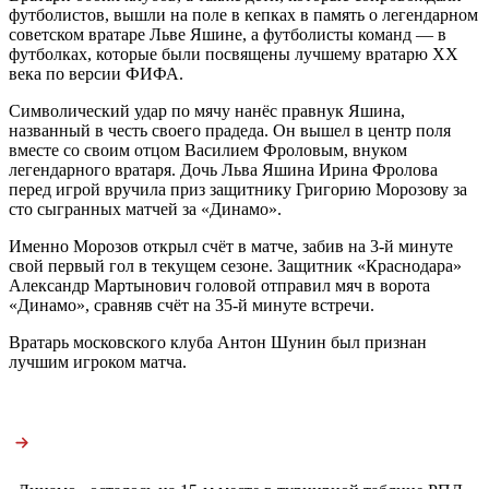
футболистов, вышли на поле в кепках в память о легендарном
советском вратаре Льве Яшине, а футболисты команд — в
футболках, которые были посвящены лучшему вратарю XX
века по версии ФИФА.
Символический удар по мячу нанёс правнук Яшина,
названный в честь своего прадеда. Он вышел в центр поля
вместе со своим отцом Василием Фроловым, внуком
легендарного вратаря. Дочь Льва Яшина Ирина Фролова
перед игрой вручила приз защитнику Григорию Морозову за
сто сыгранных матчей за «Динамо».
Именно Морозов открыл счёт в матче, забив на 3-й минуте
свой первый гол в текущем сезоне. Защитник «Краснодара»
Александр Мартынович головой отправил мяч в ворота
«Динамо», сравняв счёт на 35-й минуте встречи.
Вратарь московского клуба Антон Шунин был признан
лучшим игроком матча.