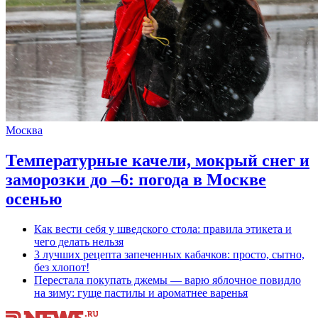
Москва
Температурные качели, мокрый снег и
заморозки до –6: погода в Москве
осенью
Как вести себя у шведского стола: правила этикета и
чего делать нельзя
3 лучших рецепта запеченных кабачков: просто, сытно,
без хлопот!
Перестала покупать джемы — варю яблочное повидло
на зиму: гуще пастилы и ароматнее варенья