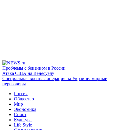
Проблемы с бензином в России
Атака США на Венесуэлу
Специальная военная операция на Украине: мирные
переговоры
Россия
Общество
Мир
Экономика
Спорт
Культура
Life Style