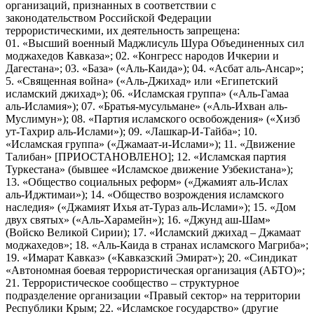
организаций, признанных в соответствии с
законодательством Российской Федерации
террористическими, их деятельность запрещена:
01. «Высший военный Маджлисуль Шура Объединенных сил
моджахедов Кавказа»; 02. «Конгресс народов Ичкерии и
Дагестана»; 03. «База» («Аль-Каида»); 04. «Асбат аль-Ансар»;
5. «Священная война» («Аль-Джихад» или «Египетский
исламский джихад»); 06. «Исламская группа» («Аль-Гамаа
аль-Исламия»); 07. «Братья-мусульмане» («Аль-Ихван аль-
Муслимун»); 08. «Партия исламского освобождения» («Хизб
ут-Тахрир аль-Ислами»); 09. «Лашкар-И-Тайба»; 10.
«Исламская группа» («Джамаат-и-Ислами»); 11. «Движение
Талибан» [ПРИОСТАНОВЛЕНО]; 12. «Исламская партия
Туркестана» (бывшее «Исламское движение Узбекистана»);
13. «Общество социальных реформ» («Джамият аль-Ислах
аль-Иджтимаи»); 14. «Общество возрождения исламского
наследия» («Джамият Ихья ат-Тураз аль-Ислами»); 15. «Дом
двух святых» («Аль-Харамейн»); 16. «Джунд аш-Шам»
(Войско Великой Сирии); 17. «Исламский джихад – Джамаат
моджахедов»; 18. «Аль-Каида в странах исламского Магриба»;
19. «Имарат Кавказ» («Кавказский Эмират»); 20. «Синдикат
«Автономная боевая террористическая организация (АБТО)»;
21. Террористическое сообщество – структурное
подразделение организации «Правый сектор» на территории
Республики Крым; 22. «Исламское государство» (другие