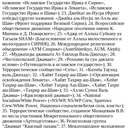
названия: «Исламское Государство Ирака и Сирии»,
«Исламское Государство Ирака и Леванта», «Исламское
Государство Ирака и Шама»); 23. Джебхат ан-Нусра (Фронт
победы) (другие названия: «Джабха аль-Нусра ли-Ахль аш-
Шам» (Фронт поддержки Великой Сирии); 24. Всероссийское
общественное движение «Народное ополчение имени К.
Минина и Д. Пожарского»; 25. «Аджр от Аллаха Субхану уа
Тагьаля SHAM» (Благословение от Аллаха милоственного и
милосердного СИРИЯ); 26. Международное религиозное
объединение «АУМ Синрике» (AumShinrikyo, AUM, Aleph);
27. «Муджахеды джамаата Ат-Тавхида Валь-Джихад»; 28.
«Чистопольский Джамаат»; 29. «Рохнамо ба суи давлати
исломи» («Путеводитель в исламское государство»); 30.
Террористическое сообщество «Сеть»; 31. «Катиба Таухид
валь-Джихад»; 32. «Хайят Тахрир аш-Шам» («Организация
освобождения Леванта», «Хайят Тахрир аш-Шам», «Хейят
Тахрир аш-Шам», «Хейят Тахрир Аш-Шам», «Хайят Тахри
аш-Шам», «Тахрир аш-Шам»); 33. «Ахлю Сунна Валь
Джамаа» («Красноярский джамаат»); 34. «National
Socialism/White Power» («NS/WP, NS/WP Crew, Sparrows
Crew/White Power, Национал-социализм/Белая сила, власть»);
35. Террористическое сообщество, созданное Мальцевым В.В.
из числа участников Межрегионального общественного
движения «Артподготовка»; 36. Религиозная группа
“Джамаат “Красный пахарь”; 37. Международное молодежное