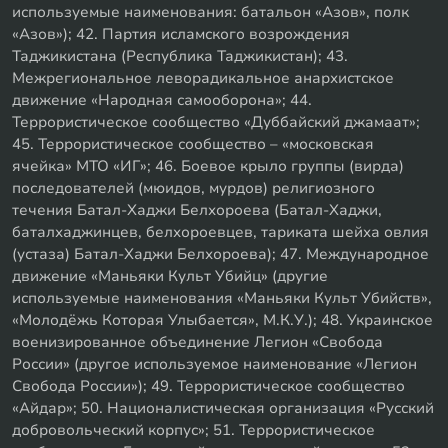
используемые наименования: батальон «Азов», полк
«Азов»); 42. Партия исламского возрождения
Таджикистана (Республика Таджикистан); 43.
Межрегиональное леворадикальное анархистское
движение «Народная самооборона»; 44.
Террористическое сообщество «Дуббайский джамаат»;
45. Террористическое сообщество – «московская
ячейка» МТО «ИГ»; 46. Боевое крыло группы (вирда)
последователей (мюидов, мурдов) религиозного
течения Батал-Хаджи Белхороева (Батал-Хаджи,
баталхаджинцев, белхороевцев, тариката шейха овлия
(устаза) Батал-Хаджи Белхороева); 47. Международное
движение «Маньяки Культ Убийц» (другие
используемые наименования «Маньяки Культ Убийств»,
«Молодёжь Которая Улыбается», М.К.У.); 48. Украинское
военизированное объединение Легион «Свобода
России» (другое используемое наименование «Легион
Свобода России»); 49. Террористическое сообщество
«Айдар»; 50. Националистическая организация «Русский
добровольческий корпус»; 51. Террористическое