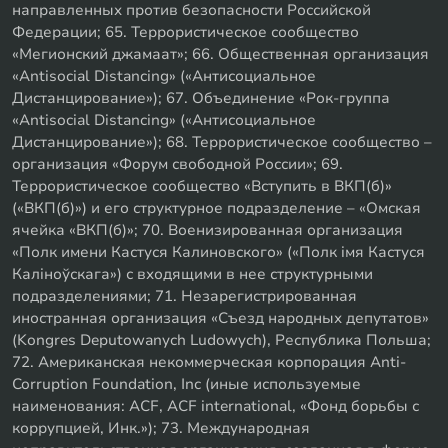
направленных против безопасности Российской
Федерации; 65. Террористическое сообщество
«Мегионский джамаат»; 66. Общественная организация
«Antisocial Distancing» («Антисоциальное
Дистанцирование»); 67. Объединение «Рок-группа
«Antisocial Distancing» («Антисоциальное
Дистанцирование»); 68. Террористическое сообщество –
организация «Форум свободной России»; 69.
Террористическое сообщество «Вступить в ВКП(б)»
(«ВКП(б)») и его структурное подразделение – «Омская
ячейка «ВКП(б)»; 70. Военизированная организация
«Полк имени Кастуся Калиновского» («Полк iмя Кастуся
Калiноўскага») с входящими в нее структурными
подразделениями; 71. Незарегистрированная
иностранная организация «Съезд народных депутатов»
(Kongres Deputowanych Ludowych), Республика Польша;
72. Американская некоммерческая корпорация Anti-
Corruption Foundation, Inc (иные используемые
наименования: ACF, ACF international, «Фонд борьбы с
коррупцией, Инк.»); 73. Международная