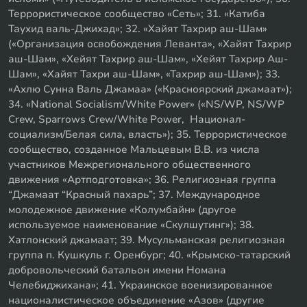
Террористическое сообщество «Сеть»; 31. «Катиба
Таухид валь-Джихад»; 32. «Хайят Тахрир аш-Шам»
(«Организация освобождения Леванта», «Хайят Тахрир
аш-Шам», «Хейят Тахрир аш-Шам», «Хейят Тахрир Аш-
Шам», «Хайят Тахри аш-Шам», «Тахрир аш-Шам»); 33.
«Ахлю Сунна Валь Джамаа» («Красноярский джамаат»);
34. «National Socialism/White Power» («NS/WP, NS/WP
Crew, Sparrows Crew/White Power, Национал-
социализм/Белая сила, власть»); 35. Террористическое
сообщество, созданное Мальцевым В.В. из числа
участников Межрегионального общественного
движения «Артподготовка»; 36. Религиозная группа
“Джамаат “Красный пахарь”; 37. Международное
молодежное движение «Колумбайн» (другое
используемое наименование «Скулшутинг»); 38.
Хатлонский джамаат; 39. Мусульманская религиозная
группа п. Кушкуль г. Оренбург; 40. «Крымско-татарский
добровольческий батальон имени Номана
Челебиджихана»; 41. Украинское военизированное
националистическое объединение «Азов» (другие