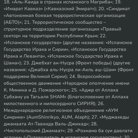
18. «Аль-Каида в странах исламского Магриба»; 19.
«Имарат Кавказ» («Кавказский Эмират»); 20. «Синдикат
«Автономная боевая террористическая организация
(АБТО)»; 21. Террористическое сообщество –
структурное подразделение организации «Правый
сектор» на территории Республики Крым; 22.
«Исламское государство» (другие названия: «Исламское
Государство Ирака и Сирии», «Исламское Государство
Ирака и Леванта», «Исламское Государство Ирака и
Шама»); 23. Джебхат ан-Нусра (Фронт победы) (другие
названия: «Джабха аль-Нусра ли-Ахль аш-Шам» (Фронт
поддержки Великой Сирии); 24. Всероссийское
общественное движение «Народное ополчение имени
К. Минина и Д. Пожарского»; 25. «Аджр от Аллаха
Субхану уа Тагьаля SHAM» (Благословение от Аллаха
милоственного и милосердного СИРИЯ); 26.
Международное религиозное объединение «АУМ
Синрике» (AumShinrikyo, AUM, Aleph); 27. «Муджахеды
джамаата Ат-Тавхида Валь-Джихад»; 28.
«Чистопольский Джамаат»; 29. «Рохнамо ба суи давлати
исломи» («Путеводитель в исламское государство»); 30.