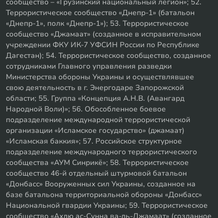
сообщество – «Грузинский национальный легион»; 52.
Террористическое сообщество «Днепр-1» (батальон
«Днепр-1», полк «Днепр-1»); 53. Террористическое
сообщество «Джамаат» (созданное в исправительном
учреждении ФКУ ИК-7 УФСИН России по Республике
Дагестан); 54. Террористическое сообщество, созданное
сотрудниками Главного управления разведки
Министерства обороны Украины и осуществлявшее
свою деятельность в г. Энергодаре Запорожской
области; 55. Группа «Концепция А.Н.В. (Авангард
Народной Воли)»; 56. Обособленное боевое
подразделение международной террористической
организации «Исламское государство» (джамаат)
«Исламская баккия»; 57. Российское структурное
подразделение международного террористического
сообщества «АУМ Синрикё»; 58. Террористическое
сообщество 46-й отдельный штурмовой батальон
«Донбасс» Вооруженных сил Украины, созданное на
базе батальона территориальной обороны «Донбасс»
Национальной гвардии Украины; 59. Террористическое
сообщество «Ахлю ас-Сунна ва-ль-Джамаат» (созданное