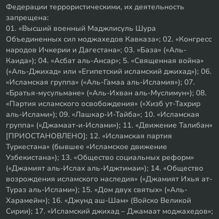
Федерации террористическими, их деятельность
запрещена:
01. «Высший военный Маджлисуль Шура
Объединенных сил моджахедов Кавказа»; 02. «Конгресс
народов Ичкерии и Дагестана»; 03. «База» («Аль-
Каида»); 04. «Асбат аль-Ансар»; 5. «Священная война»
(«Аль-Джихад» или «Египетский исламский джихад»); 06.
«Исламская группа» («Аль-Гамаа аль-Исламия»); 07.
«Братья-мусульмане» («Аль-Ихван аль-Муслимун»); 08.
«Партия исламского освобождения» («Хизб ут-Тахрир
аль-Ислами»); 09. «Лашкар-И-Тайба»; 10. «Исламская
группа» («Джамаат-и-Ислами»); 11. «Движение Талибан»
[ПРИОСТАНОВЛЕНО]; 12. «Исламская партия
Туркестана» (бывшее «Исламское движение
Узбекистана»); 13. «Общество социальных реформ»
(«Джамият аль-Ислах аль-Иджтимаи»); 14. «Общество
возрождения исламского наследия» («Джамият Ихья ат-
Тураз аль-Ислами»); 15. «Дом двух святых» («Аль-
Харамейн»); 16. «Джунд аш-Шам» (Войско Великой
Сирии); 17. «Исламский джихад – Джамаат моджахедов»;